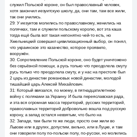
служил Польской короне, он был православный человек,
хотя закончил иезуитскую школу, да, они там, там все жили,
так они учились.
29
:
У иезуитов молились по православному, женились на
полячках, там и служили польскому королю, вот эта каша
тогда ещё была вот такая непонятно чей-то есть, но
Хмельницкий совершил цивилизационный выбор, он понял,
что украинское это казачество, которое проявило,
вооружён.
30
:
Сопротивление Польской короне, оно будет уничтожено
без серьёзной помощи, а русь только что преодолела смуту
русь только что преодолела смуту, и у нас на престоле был
2 царь из династии романовых новой династии, молодой
тишайший царь Алексей Михайлович.
31
:
Который ввязался, по моему, в пятнадцатилетнюю
войну с поляками за Украину. И была переяславская рада,
и эта вся огромная масса территорий, русских территорий,
православных территорий добровольно вошла под русскую
корону, а запад остался невзятым, что было на
32
:
Западе, там были те же люди, просто они жили во
Львове или в других, допустим, вильно, или в Луцке, и там
они говорили полу по-польски полу, по-русски, но молились