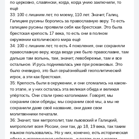
по церковно, славянски, когда, когда унию заключили, то
ещё
33
:
100 с лишним лет, по моему, 110 лет. Значит, Галиц.
Галицкие русины боролись за православную веру. То есть
галицкие русины проявили себя как брестская. Это была
брестская крепость 17 века, то есть они в полном
окружении католического мира ещё
34
:
100 с лишним лет, то есть 4 поколения, они сохраняли
православную веру, когда везде уже было православие, там
дальше там волынь, там, значит, левобережье, там и все
остальное. И русь поднималась уже при романовых. Это
было очевидно, это был серьёзнейший геополитический
игрок, а эти как брестская.
35
:
Крепость были в окружении, и они сломались на каком-
то этапе, и у них осталась эта великая обида и великая
упёртость. Они стали греко католиками. Говорят, мы
сохраним свои обряды, мы сохраним своё мы, а мы не
сохранили даже своё название, они даже свои
молитвенники печатали.
36
:
Значит, там митрополит, там львовский и Галицкий,
митрополит всея России, они так, до 18, 19 века, так таким
языком пользовались. Но у них, конечно, есть историческая
обида и историческая упёртость, и потом они с жаром.