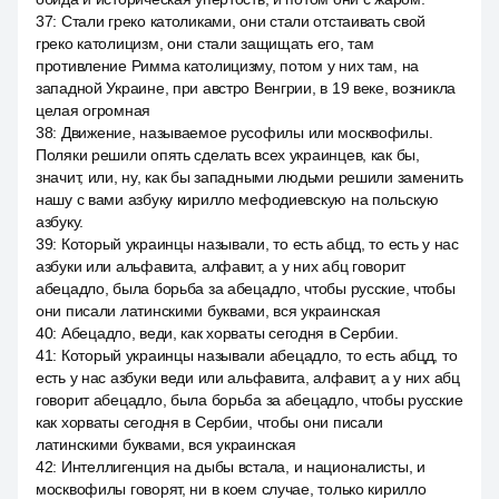
37
:
Стали греко католиками, они стали отстаивать свой
греко католицизм, они стали защищать его, там
противление Римма католицизму, потом у них там, на
западной Украине, при австро Венгрии, в 19 веке, возникла
целая огромная
38
:
Движение, называемое русофилы или москвофилы.
Поляки решили опять сделать всех украинцев, как бы,
значит, или, ну, как бы западными людьми решили заменить
нашу с вами азбуку кирилло мефодиевскую на польскую
азбуку.
39
:
Который украинцы называли, то есть абцд, то есть у нас
азбуки или альфавита, алфавит, а у них абц говорит
абецадло, была борьба за абецадло, чтобы русские, чтобы
они писали латинскими буквами, вся украинская
40
:
Абецадло, веди, как хорваты сегодня в Сербии.
41
:
Который украинцы называли абецадло, то есть абцд, то
есть у нас азбуки веди или альфавита, алфавит, а у них абц
говорит абецадло, была борьба за абецадло, чтобы русские
как хорваты сегодня в Сербии, чтобы они писали
латинскими буквами, вся украинская
42
:
Интеллигенция на дыбы встала, и националисты, и
москвофилы говорят, ни в коем случае, только кирилло