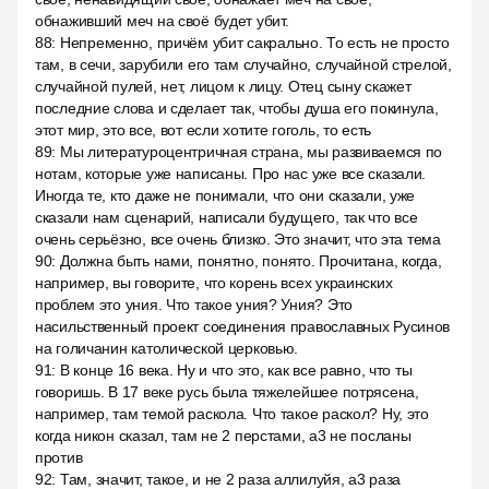
обнаживший меч на своё будет убит.
88
:
Непременно, причём убит сакрально. То есть не просто
там, в сечи, зарубили его там случайно, случайной стрелой,
случайной пулей, нет, лицом к лицу. Отец сыну скажет
последние слова и сделает так, чтобы душа его покинула,
этот мир, это все, вот если хотите гоголь, то есть
89
:
Мы литературоцентричная страна, мы развиваемся по
нотам, которые уже написаны. Про нас уже все сказали.
Иногда те, кто даже не понимали, что они сказали, уже
сказали нам сценарий, написали будущего, так что все
очень серьёзно, все очень близко. Это значит, что эта тема
90
:
Должна быть нами, понятно, понято. Прочитана, когда,
например, вы говорите, что корень всех украинских
проблем это уния. Что такое уния? Уния? Это
насильственный проект соединения православных Русинов
на голичанин католической церковью.
91
:
В конце 16 века. Ну и что это, как все равно, что ты
говоришь. В 17 веке русь была тяжелейшее потрясена,
например, там темой раскола. Что такое раскол? Ну, это
когда никон сказал, там не 2 перстами, a3 не посланы
против
92
:
Там, значит, такое, и не 2 раза аллилуйя, a3 раза