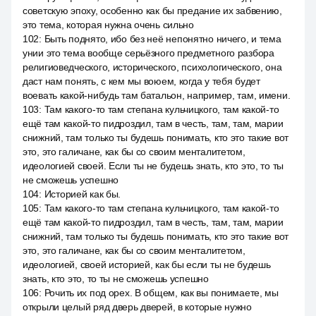
советскую эпоху, особенно как бы предание их забвению,
это тема, которая нужна очень сильно
102
:
Быть поднято, ибо без неё непонятно ничего, и тема
унии это тема вообще серьёзного предметного разбора
религиоведческого, исторического, психологического, она
даст нам понять, с кем мы воюем, когда у тебя будет
воевать какой-нибудь там батальон, например, там, имени.
103
:
Там какого-то там степана кульчицкого, там какой-то
ещё там какой-то пидроздил, там в честь, там, там, марии
снижний, там только ты будешь понимать, кто это такие вот
это, это галичане, как бы со своим менталитетом,
идеологией своей. Если ты не будешь знать, кто это, то ты
не сможешь успешно
104
:
Историей как бы.
105
:
Там какого-то там степана кульчицкого, там какой-то
ещё там какой-то пидроздил, там в честь, там, там, марии
снижний, там только ты будешь понимать, кто это такие вот
это, это галичане, как бы со своим менталитетом,
идеологией, своей историей, как бы если ты не будешь
знать, кто это, то ты не сможешь успешно
106
:
Рочить их под орех. В общем, как вы понимаете, мы
открыли целый ряд дверь дверей, в которые нужно