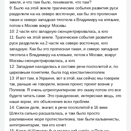
земля, и что там было, понимаете, что там?
9
:
Было на этой земле трагические события развития руси
разделили на на северо восточную, как бы это прописная
такая и северо западная тяготела к Владимиру на клязьме,
потом к Москве вокруг Москвы.
10
:
2 части юго западную сконцентрировалась, а юго
11
:
Было на этой земле. Трагические события развития
руси разделили на 2 части на северо восточную, юго
западную. Как бы это прописная такая, и северо западная
тяготела к Владимиру на клязьме, потом к Москве, вокруг
Москвы сконцентрировалась, а юго
12
:
Западная находилась в составе речи посполитой и, по
церковным понятиям, была под константинополем.
13
:
И вот там, в Украине, вот в этой, как сейчас мы говорим
так, раньше не говорили, возник проект, проект возник у
Поляков. Я очень штрихпунктирном это скажу потом это все
будете читать сами. Это грандиозная, интересная вещь, это
наши корни, это объяснение всех проблем.
14
:
Самом деле, значит, в речи посполитой в 16 веке
Шляхта сильно расшаталась, и там было просто
разливанное море протестантизма, там были кальвинисты,
антитринитарии, там кто хочет.
15
:
Каждый Шляхтич был маленький царёк, и Польшу