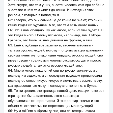
Хотя внутри, что там у них, знаете, человек сам про себя не
знает, что в нём там живёт до конца. И исходя из этих
реклам, с которые я начал, то я
62
:
Говорю, что они сами ещё до конца не знают, кто они и
каким будет их будущее. А то, что там есть много наших.
Ох, это я вам обещаю. Ну как много, если их там будет 100,
это будет много. Потому что если, например, там 1 Игорь
Грабарь, это больше, чем дивизия на фронте, а там
63
:
Ещё кладбища все засыпаны, засеяны мёртвыми
телами русских людей, потому что цивилизация границами
своими имеет не только ныне живущих русских людей, она
имеет своими границами могилы русских солдат и просто
русских людей, а там этих русских людей мно.
64
:
Много много поколений они по-русски молились и с
последним вздохом, и с последним выдохом произносили
последнее слово иисусе иисусе и ложились в землю, в эту,
как православные люди, поэтому это, конечно, с Духов.
65
:
Точки зрения, это границы нашей цивилизации тоже вот
вкратце как бы, а сложность этого характера
обуславливается фронтиром. Это фронтир, значит и это
объект многовековых не перестающих манипуляций.
66
:
Ну и roll 'em выбрали давно, они её теперь начали