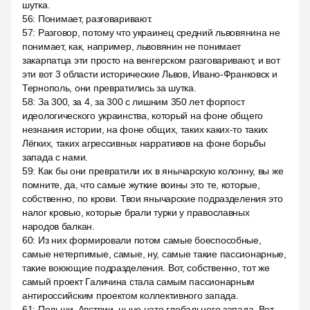
шутка.
56
:
Понимает, разговаривают.
57
:
Разговор, потому что украинец средний львовянина не
понимает, как, например, львовянин не понимает
закарпатца эти просто на венгерском разговаривают, и вот
эти вот 3 области исторические Львов, Ивано-Франковск и
Тернополь, они превратились за шутка.
58
:
За 300, за 4, за 300 с лишним 350 лет форпост
идеологического украинства, который на фоне общего
незнания истории, на фоне общих, таких каких-то таких
Лёгких, таких агрессивных нарративов на фоне борьбы
запада с нами.
59
:
Как бы они превратили их в янычарскую колонну, вы же
помните, да, что самые жуткие воины это те, которые,
собственно, по крови. Твои янычарские подразделения это
налог кровью, которые брали турки у православных
народов балкан.
60
:
Из них формировали потом самые боеспособные,
самые нетерпимые, самые, ну, самые такие пассионарные,
такие воюющие подразделения. Вот, собственно, тот же
самый проект Галичина стала самым пассионарным
антироссийским проектом коллективного запада.
61
:
Польши, Австрии, ныне нато глобального запада. Вот.