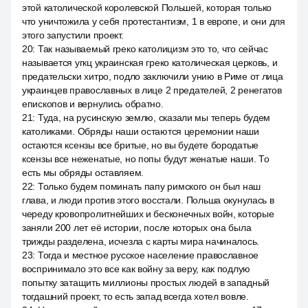
этой католической королевской Польшей, которая только
что уничтожила у себя протестантизм, 1 в европе, и они для
этого запустили проект.
20
:
Так называемый греко католицизм это то, что сейчас
называется угкц украинская греко католическая церковь, и
предательски хитро, подло заключили унию в Риме от лица
украинцев православных в лице 2 предателей, 2 ренегатов
епископов и вернулись обратно.
21
:
Туда, на русинскую землю, сказали мы теперь будем
католиками. Обряды наши остаются церемонии наши
остаются ксензы все бритые, но вы будете бородатые
ксензы все неженатые, но попы будут женатые наши. То
есть мы обряды оставляем.
22
:
Только будем поминать папу римского он был наш
глава, и люди против этого восстали. Польша окунулась в
череду кровопролитнейших и бесконечных войн, которые
заняли 200 лет её истории, после которых она была
трижды разделена, исчезла с карты мира начиналось.
23
:
Тогда и местное русское население православное
воспринимало это все как войну за веру, как подлую
попытку затащить миллионы простых людей в западный
тогдашний проект, то есть запад всегда хотел вовле.