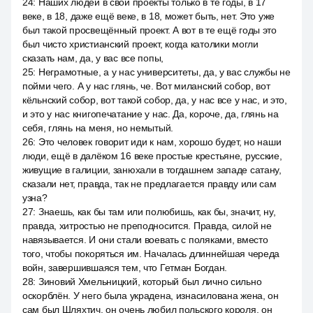
24
:
Наших людей в свои проекты только в те годы, в 17
веке, в 18, даже ещё веке, в 18, может быть, нет. Это уже
был такой просвещённый проект. А вот в те ещё годы это
был чисто христианский проект, когда католики могли
сказать нам, да, у вас все попы,
25
:
Неграмотные, а у нас университеты, да, у вас службы не
пойми чего. А у нас глянь, че. Вот миланский собор, вот
кёльнский собор, вот такой собор, да, у нас все у нас, и это,
и это у нас книгопечатание у нас. Да, короче, да, глянь на
себя, глянь на меня, но немытый.
26
:
Это человек говорит иди к нам, хорошо будет, но наши
люди, ещё в далёком 16 веке простые крестьяне, русские,
живущие в галиции, занюхали в тогдашнем западе сатану,
сказали нет, правда, так не предлагается правду или сам
узна?
27
:
Знаешь, как бы там или полюбишь, как бы, значит, ну,
правда, хитростью не преподносится. Правда, силой не
навязывается. И они стали воевать с поляками, вместо
того, чтобы покоряться им. Началась длиннейшая череда
войн, завершившаяся тем, что Гетман Богдан.
28
:
Зиновий Хмельницкий, который был лично сильно
оскорблён. У него была украдена, изнасилована жена, он
сам был Шляхтич, он очень любил польского короля, он