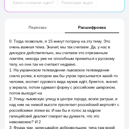
Какая основная идея?
Перескажи видео
Пересказ
Расшифровка
0
:
Тогда позвольте, я 15 минут потрачу на эту тему. Это
очень важная тема. Значит, мы так считаем. Да, у нас в
дискурсе действительно, мы считаем это отрезанным
ломтём, никогда уже не способным прижиться к русскому
телу, но они так не считают недавно.
1
:
На украинском телевидении львовское телевидение
сняло ролик, в котором как бы утром просыпается какой-то
человек, молчит сурового вида мужик идёт, бреется, значит,
у зеркала, потом одевает форму с российским шевроном,
потом выходит на
2
:
Улицу львовскую улицу в центре города, возле ратуши, и
над ним на низкой высоте пролетает российский вертолёт с
российскими этими вз. И как бы и голос за кадром
галицийский диалект говорит вы думаете, что это
невозможно? И 2
3
:
Фраза там, записывайся добровольцем, типа там воюй