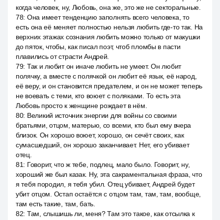
когда человек, ну, Любовь, она же, это же не секторальные.
78
:
Она имеет тенденцию заполнять всего человека, то
есть она её меняет полностью нельзя любить где-то так. На
верхних этажах сознания любить можно только от макушки
до пяток, чтобы, как писал поэт, чтоб пломбы в пасти
плавились от страсти Андрей.
79
:
Так и любит он иначе любить не умеет. Он любит
полячку, а вместе с полячкой он любит её язык, её народ,
её веру, и он становится предателем, и он не может теперь
не воевать с теми, кто воюет с поляками. То есть эта
Любовь просто к женщине рождает в нём.
80
:
Великий источник энергии для войны со своими
братьями, отцом, матерью, со всеми, кто был ему вчера
близок. Он хорошо воюет, хорошо, он сечёт своих, как
сумасшедший, он хорошо заканчивает. Нет, его убивает
отец.
81
:
Говорит, что ж тебе, подлец, мало было. Говорит, ну,
хороший же был казак. Ну, эта сакраментальная фраза, что
я тебя породил, я тебя убил. Отец убивает, Андрей будет
убит отцом. Остап остаётся с отцом там, там, там, вообще,
там есть такие, там, бать.
82
:
Там, слышишь ли, меня? Там это такое, как отсылка к