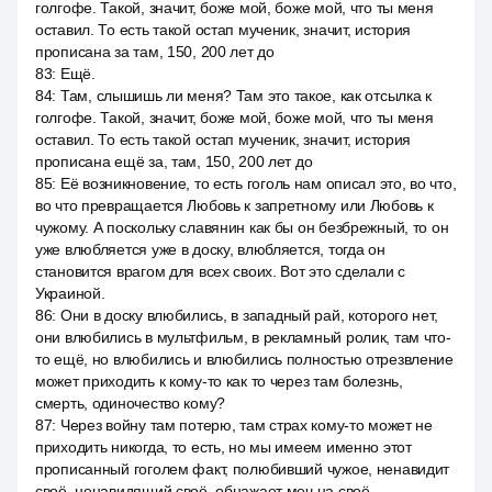
голгофе. Такой, значит, боже мой, боже мой, что ты меня
оставил. То есть такой остап мученик, значит, история
прописана за там, 150, 200 лет до
83
:
Ещё.
84
:
Там, слышишь ли меня? Там это такое, как отсылка к
голгофе. Такой, значит, боже мой, боже мой, что ты меня
оставил. То есть такой остап мученик, значит, история
прописана ещё за, там, 150, 200 лет до
85
:
Её возникновение, то есть гоголь нам описал это, во что,
во что превращается Любовь к запретному или Любовь к
чужому. А поскольку славянин как бы он безбрежный, то он
уже влюбляется уже в доску, влюбляется, тогда он
становится врагом для всех своих. Вот это сделали с
Украиной.
86
:
Они в доску влюбились, в западный рай, которого нет,
они влюбились в мультфильм, в рекламный ролик, там что-
то ещё, но влюбились и влюбились полностью отрезвление
может приходить к кому-то как то через там болезнь,
смерть, одиночество кому?
87
:
Через войну там потерю, там страх кому-то может не
приходить никогда, то есть, но мы имеем именно этот
прописанный гоголем факт, полюбивший чужое, ненавидит
своё, ненавидящий своё, обнажает меч на своё,