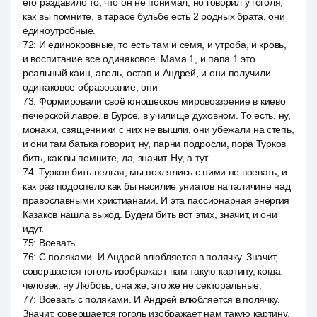
его раздавило то, что он не понимал, но говорил у гоголя,
как вы помните, в тарасе бульбе есть 2 родных брата, они
единоутробные.
72
:
И единокровные, то есть там и семя, и утроба, и кровь,
и воспитание все одинаковое. Мама 1, и папа 1 это
реальный каин, авель, остап и Андрей, и они получили
одинаковое образование, они
73
:
Формировали своё юношеское мировоззрение в киево
печерской лавре, в Бурсе, в училище духовном. То есть, ну,
монахи, священники с них не вышли, они убежали на степь,
и они там батька говорит, ну, парни подросли, пора Турков
бить, как вы помните, да, значит. Ну, а тут
74
:
Турков бить нельзя, мы поклялись с ними не воевать, и
как раз подоспело как бы насилие униатов на галичине над
православными христианами. И эта пассионарная энергия
Казаков нашла выход. Будем бить вот этих, значит, и они
идут.
75
:
Воевать.
76
:
С поляками. И Андрей влюбляется в полячку. Значит,
совершается гоголь изображает нам такую картину, когда
человек, ну Любовь, она же, это же не секторальные.
77
:
Воевать с поляками. И Андрей влюбляется в полячку.
Значит, совершается гоголь изображает нам такую картину,