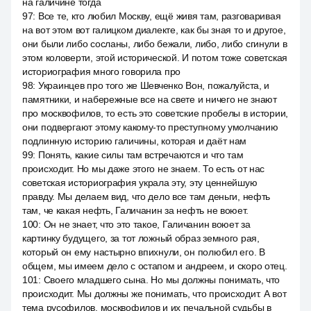
на галичине тогда
97
:
Все те, кто любил Москву, ещё живя там, разговаривая
на вот этом вот галицком диалекте, как бы зная то и другое,
они были либо сосланы, либо бежали, либо, либо сгинули в
этом коловерти, этой исторической. И потом тоже советская
историография много говорила про
98
:
Украинцев про того же Шевченко Вон, пожалуйста, и
памятники, и набережные все на свете и ничего не знают
про москвофилов, то есть это советские пробелы в истории,
они подвергают этому какому-то преступному умолчанию
подлинную историю галичины, которая и даёт нам
99
:
Понять, какие силы там встречаются и что там
происходит. Но мы даже этого не знаем. То есть от нас
советская историография украла эту, эту ценнейшую
правду. Мы делаем вид, что дело все там деньги, нефть
там, че какая нефть, Галичанин за нефть не воюет.
100
:
Он не знает, что это такое, Галичанин воюет за
картинку будущего, за тот ложный образ земного рая,
который он ему настырно впихнули, он полюбил его. В
общем, мы имеем дело с остапом и андреем, и скоро отец.
101
:
Своего младшего сына. Но мы должны понимать, что
происходит. Мы должны же понимать, что происходит. А вот
тема русофилов, москвофилов и их печальной судьбы в