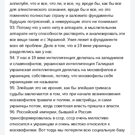
аллилуйя, что и все, что ли, и все, ну, вроде бы, как бы все
для атеистического сознания, вроде бы и все, но это
поменяло полностью страну и заложило фундаменты
будущих потрясений, а неверующие этого не понимают.
93
:
Потому что у него нету в аппарате, в мыслительном
аппарате нету способности растворять и анализировать эти
все вещи также и с Украиной. Уния лежит в фундаменте
всех её проблем. Дело в том, что в 19 веке украинцы
разделялись как у нас.
94
:
У нас в 19 веке интеллигенция делилась на западников
и славянофилов, украинская интеллигенция Галицкая
украинская интеллигенция делилась на москвофилов и
украинцев, собственно, потому, что москвофилы себя
украинцами не называли.
95
:
Злейшая это не ирония, как бы злейшая гримаса
судьбы заключается в том, что при начале возникновения
москвофилов травили и поляки, и австрийцы, и сами
украинцы потом, когда советская власть пришла к власти.
96
:
Российской империи, бывшей и Россия
трансформировалась в ссср, ссср очень милостиво
относился к украинцам и очень жестоко относился к
москвофилам. Вот тогда мы потеряли всю социальную базу