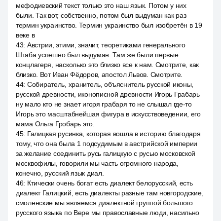
мефодиевский текст только это наш язык. Потом у них
были. Так вот, собственно, потом был выдуман как раз
термин украинство. Термин украинство был изобретён в 19
веке в
43
:
Австрии, этими, значит, теоретиками генерального
Штаба успешно был выдуман. Там же были первые
концлагеря, насколько это близко все к нам. Смотрите, как
близко. Вот Иван Фёдоров, апостол Львов. Смотрите.
44
:
Собиратель, хранитель, объяснитель русской иконы,
русской древности, иконописной древности Игорь Грабарь
ну мало кто не знает игоря грабаря то не слышал где-то
Игорь это масштабнейшая фигура в искусствоведении, его
мама Ольга Гробарь это.
45
:
Галицкая русинка, которая вошла в историю благодаря
тому, что она была 1 подсудимым в австрийской империи
за желание соединить русь галицкую с русью московской
москвофилы, говорили мы часть огромного народа,
конечно, русский язык диал.
46
:
Ктически очень богат есть диалект белорусский, есть
диалект Галицкий, есть диалекты разные там новгородские,
смоленские мы являемся диалектной группой большого
русского языка по Вере мы православные люди, насильно