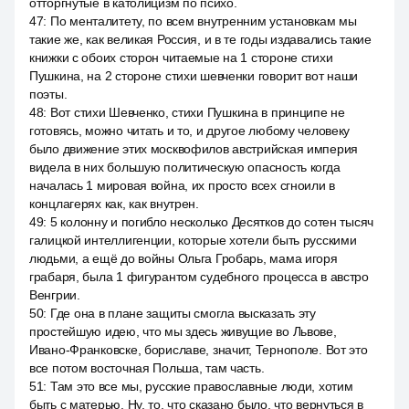
отторгнутые в католицизм по психо.
47
:
По менталитету, по всем внутренним установкам мы
такие же, как великая Россия, и в те годы издавались такие
книжки с обоих сторон читаемые на 1 стороне стихи
Пушкина, на 2 стороне стихи шевченки говорит вот наши
поэты.
48
:
Вот стихи Шевченко, стихи Пушкина в принципе не
готовясь, можно читать и то, и другое любому человеку
было движение этих москвофилов австрийская империя
видела в них большую политическую опасность когда
началась 1 мировая война, их просто всех сгноили в
концлагерях как, как внутрен.
49
:
5 колонну и погибло несколько Десятков до сотен тысяч
галицкой интеллигенции, которые хотели быть русскими
людьми, а ещё до войны Ольга Гробарь, мама игоря
грабаря, была 1 фигурантом судебного процесса в австро
Венгрии.
50
:
Где она в плане защиты смогла высказать эту
простейшую идею, что мы здесь живущие во Львове,
Ивано-Франковске, бориславе, значит, Тернополе. Вот это
все потом восточная Польша, там часть.
51
:
Там это все мы, русские православные люди, хотим
быть с матерью. Ну, то, что сказано было, что вернуться в