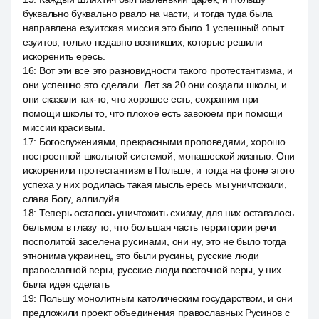
буквально буквально рвало на части, и тогда туда была
направлена езуитская миссия это было 1 успешный опыт
езуитов, только недавно возникших, которые решили
искоренить ересь.
16
:
Вот эти все это разновидности такого протестантизма, и
они успешно это сделали. Лет за 20 они создали школы, и
они сказали так-то, что хорошее есть, сохраним при
помощи школы то, что плохое есть завоюем при помощи
миссии красивым.
17
:
Богослужениями, прекрасными проповедями, хорошо
построенной школьной системой, монашеской жизнью. Они
искоренили протестантизм в Польше, и тогда на фоне этого
успеха у них родилась такая мысль ересь мы уничтожили,
слава Богу, аллилуйя.
18
:
Теперь осталось уничтожить схизму, для них оставалось
бельмом в глазу то, что большая часть территории речи
посполитой заселена русинами, они ну, это не было тогда
этнонима украинец, это были русины, русские люди
православной веры, русские люди восточной веры, у них
была идея сделать
19
:
Польшу монолитным католическим государством, и они
предложили проект объединения православных Русинов с