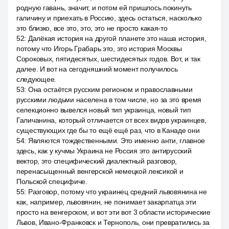
родную гавань, значит, и потом ей пришлось покинуть
галичину и приехать в Россию, здесь остаться, насколько
это близко, все это, это, это не просто какая-то
52
:
Далёкая история на другой планете это наша история,
потому что Игорь Грабарь это, это история Москвы
Сороковых, пятидесятых, шестидесятых годов. Вот, и так
далее. И вот на сегодняшний момент получилось
следующее.
53
:
Она остаётся русским регионом и православными
русскими людьми населена в том числе, но за это время
селекционно вывелся новый тип украинца, новый тип
Галичанина, который отличается от всех видов украинцев,
существующих где бы то ещё ещё раз, что в Канаде они
54
:
Являются тождественными. Это именно анти, главное
здесь, как у кучмы Украина не Россия это антирусский
вектор, это специфический диалектный разговор,
перенасыщенный венгерской немецкой лексикой и
Польской специфиче.
55
:
Разговор, потому что украинец средний львовянина не
как, например, львовянин, не понимает закарпатца эти
просто на венгерском, и вот эти вот 3 области исторические
Львов, Ивано-Франковск и Тернополь, они превратились за