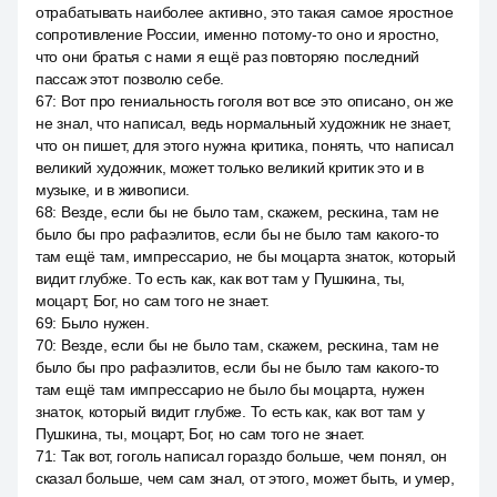
отрабатывать наиболее активно, это такая самое яростное
сопротивление России, именно потому-то оно и яростно,
что они братья с нами я ещё раз повторяю последний
пассаж этот позволю себе.
67
:
Вот про гениальность гоголя вот все это описано, он же
не знал, что написал, ведь нормальный художник не знает,
что он пишет, для этого нужна критика, понять, что написал
великий художник, может только великий критик это и в
музыке, и в живописи.
68
:
Везде, если бы не было там, скажем, рескина, там не
было бы про рафаэлитов, если бы не было там какого-то
там ещё там, импрессарио, не бы моцарта знаток, который
видит глубже. То есть как, как вот там у Пушкина, ты,
моцарт, Бог, но сам того не знает.
69
:
Было нужен.
70
:
Везде, если бы не было там, скажем, рескина, там не
было бы про рафаэлитов, если бы не было там какого-то
там ещё там импрессарио не было бы моцарта, нужен
знаток, который видит глубже. То есть как, как вот там у
Пушкина, ты, моцарт, Бог, но сам того не знает.
71
:
Так вот, гоголь написал гораздо больше, чем понял, он
сказал больше, чем сам знал, от этого, может быть, и умер,