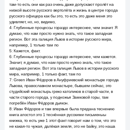
там-то есть они как раз очень даже допускают пролёт на
низкой высоте русского вертолёта и жизнь в центре города
русского офицера как бы это, то есть это даже меня это
удивляет, но, но, видимо,
4
:
Глубинные процессы гораздо интереснее, чем значит. Я
думаю, что нам просто нужно знать, что такое западная
регион. Вот эта галиция Львов в истории русского мира,
например, 1 только там по
5
:
Кажется, факт.
6
:
Глубинные процессы гораздо интереснее, чем кажется.
Значит, я думаю, что нам просто нужно знать, что такое
западная регион. Вот эта галиция Львов в истории русского
мира, например, 1 только факт, там по
7
:
Green Иван Фёдоров в Ануфриевский монастыре города
Львова, православном монастыре, бывшем сейчас, это
студийский монастырь греко католиков в старой части, в
части старого города, у подножья Замковой горы, там
погребён Иван Фёдоров дьякон.
8
:
Иван Фёдоров и там впервые была предана теснению
книга апостол это 1 теснённая русскими письменыы
книжка, то есть уже 1 этот факт говорит нам о том, что это
не какая-то чужая, далёкая земля, это не bailey, это наша