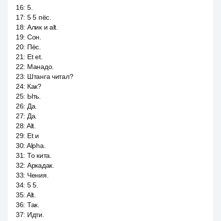
16
:
5.
17
:
5 5 пёс.
18
:
Алик и alt.
19
:
Сон.
20
:
Пёс.
21
:
Et et.
22
:
Манадо.
23
:
Штанга читал?
24
:
Как?
25
:
Ыть.
26
:
Да.
27
:
Да.
28
:
Alt.
29
:
Et и
30
:
Alpha.
31
:
То кита.
32
:
Аркадак.
33
:
Чения.
34
:
5 5.
35
:
Alt.
36
:
Так.
37
:
Идти.