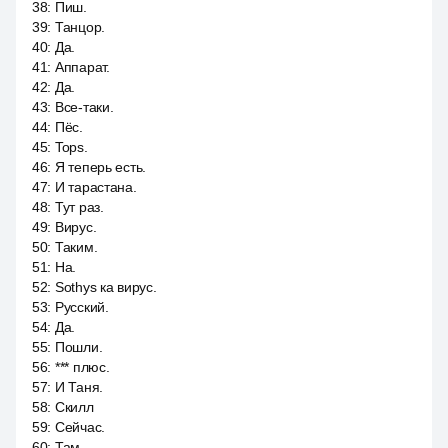
38
:
Пиш.
39
:
Танцор.
40
:
Да.
41
:
Аппарат.
42
:
Да.
43
:
Все-таки.
44
:
Пёс.
45
:
Tops.
46
:
Я теперь есть.
47
:
И тарастана.
48
:
Тут раз.
49
:
Вирус.
50
:
Таким.
51
:
На.
52
:
Sothys ка вирус.
53
:
Русский.
54
:
Да.
55
:
Пошли.
56
:
*** плюс.
57
:
И Таня.
58
:
Скилл
59
:
Сейчас.
60
:
Там.