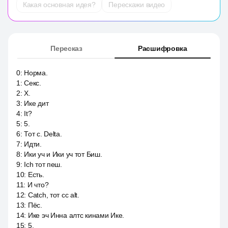
Какая основная идея?
Перескажи видео
Пересказ
Расшифровка
0
:
Норма.
1
:
Секс.
2
:
X.
3
:
Ике дит
4
:
It?
5
:
5.
6
:
Тот c. Delta.
7
:
Идти.
8
:
Ики уч и Ики уч тот Биш.
9
:
Ich тот пеш.
10
:
Есть.
11
:
И что?
12
:
Catch, тот cc alt.
13
:
Пёс.
14
:
Ике эч Инна алтс кинами Ике.
15
:
5.