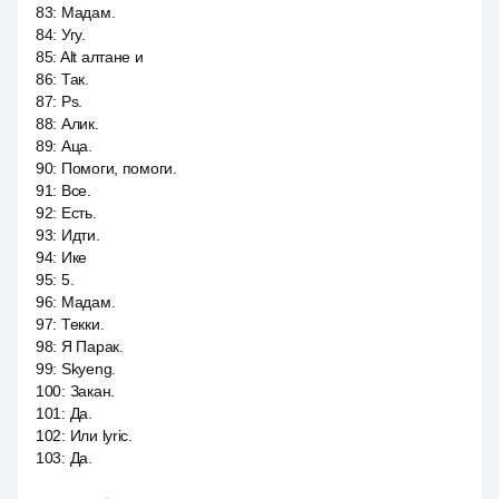
83
:
Мадам.
84
:
Угу.
85
:
Alt алтане и
86
:
Так.
87
:
Ps.
88
:
Алик.
89
:
Аца.
90
:
Помоги, помоги.
91
:
Все.
92
:
Есть.
93
:
Идти.
94
:
Ике
95
:
5.
96
:
Мадам.
97
:
Текки.
98
:
Я Парак.
99
:
Skyeng.
100
:
Закан.
101
:
Да.
102
:
Или lyric.
103
:
Да.