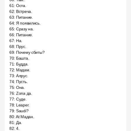
61
:
Оста.
62
:
Встреча.
63
:
Питание.
64
:
Я появились.
65
:
Сразу на.
66
:
Питание.
67
:
На.
68
:
Прус.
69
:
Почему сбиты?
70
:
Башта.
71
:
Будда.
72
:
Мадам.
73
:
Алрус.
74
:
Пусть.
75
:
Она.
76
:
Zona да.
77
:
Суде.
78
:
Leaper.
79
:
Saudi?
80
:
At Мадан.
81
:
Да.
82
:
4.