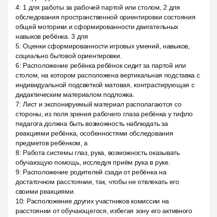
4
:
1 для работы за рабочей партой или столом, 2 для
обследования пространственной ориентировки состояния
общей моторики и сформированности двигательных
навыков ребёнка. 3 для
5
:
Оценки сформированности игровых умений, навыков,
социально бытовой ориентировки.
6
:
Расположение ребёнка ребёнок сидит за партой или
столом, на котором расположена вертикальная подставка с
индивидуальной подсветкой матовая, контрастирующая с
дидактическим материалом подложка.
7
:
Лист и экспонируемый материал располагаются со
стороны, из поля зрения рабочего глаза ребёнка у тифло
педагога должна быть возможность наблюдать за
реакциями ребёнка, особенностями обследования
предметов ребёнком, а
8
:
Работа системы глаз, рука, возможность оказывать
обучающую помощь, исследуя приём рука в руке.
9
:
Расположение родителей сзади от ребёнка на
достаточном расстоянии, так, чтобы не отвлекать его
своими реакциями.
10
:
Расположение других участников комиссии на
расстоянии от обучающегося, избегая зону его активного