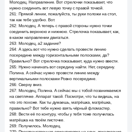
Молодец. Направление. Вот стрелочки показывает, что
нужно соединить вот левую точку с правой точкой.
261
:
Прямой линии, пожалуйста, ты руки положи на стол,
так как тебе удобно. Вот.
262
:
Молодец. А теперь с правой стороны нужно точки
соединить верхнюю и нижнюю. Стрелочка показывает, как,
в каком направлении двигаться.
263
:
Молодец, a2 задание?
264
:
А здесь вот что нужно сделать провести линию
посередине между горизонтальными полосками, да?
Правильно? Вот стрелочка показывает, куда нужно ввести.
265
:
Нужно начинать вот середину найти. Нет, середину.
Полина. А сейчас нужно провести линию между
вертикальными полосками Ровно посередине.
266
:
Сверху вниз.
267
:
Молодец, Полина. А сейчас мы с тобой позанимаемся
на светлячке. Аппарат такой. Посмотри, что ты видишь, на
что это похоже. Как ты думаешь, матрёшка, матрёшка,
правильно? Вот тебе нужно взять чёрный фломастер.
268
:
Вести её по контуру, чтобы у тебя тоже получилась
матрёшка на твоём листочке.
269
:
Получилось. Молодец.
270
:
Пространственная ориентировка на слух, локализация