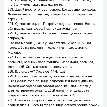
что был у маленького шарика, не то.
223
:
Давай вместе теперь проверь. Вот хорошо, молодец.
Давай мы его вот сюда клади пару. Так ищи следующую
пару ищи.
224
:
Одинаково звучат. Попробуй ещё раз вместе. Нет, ты
оба шарика одинаково. Нет, поищи тогда пару.
225
:
Одинаково звучат. Вот я не поняла. Давай ещё раз
попробуем.
226
:
Вот молодец. Так и у нас остались 2 больших. Вот
хорошо. И, ну, последний, самый тихий, да, шарики.
Молодец.
227
:
Сколько пар у нас получилось всего больших,
большого, больших пара большой, маленький, большой,
маленький. Сколько всего пар получилось.
228
:
Все сколько? Сколько? 4? 4. Как?
229
:
Когда на физкультуре музыкальной, да так, молодец.
230
:
Полина воспитанница подготовительной группы на
момент обследования возраст ребёнка 6 лет, 3 месяца,
диагноз гиперметропия слабой степени, сходящееся
содружественное косоглазие, вертикальный.
231
:
Компонент острота зрения без коррекции очками
правый глаз 0,9, левый глаз единица острота зрения в очках