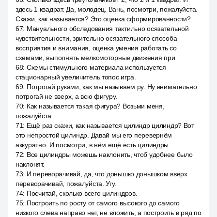
здесь 1 квадрат. Да, молодец. Вань, посмотри, пожалуйста.
Скажи, как называется? Это оценка сформированности?
67
:
Мануального обследования тактильно осязательной
чувствительности, зрительно осязательного способа
восприятия и внимания, оценка умения работать со
схемами, выполнять мелкомоторные движения при
68
:
Схемы стимульного материала используется
стационарный увеличитель топос игра.
69
:
Потрогай руками, как мы называем ру. Ну внимательно
потрогай не вверх, а всю фигуру.
70
:
Как называется такая фигура? Возьми меня,
пожалуйста.
71
:
Ещё раз скажи, как называется цилиндр цилиндр? Вот
это непростой цилиндр. Давай мы его перевернём
аккуратно. И посмотри, в нём ещё есть цилиндры.
72
:
Все цилиндры можешь наклонить, чтоб удобнее было
наклонят.
73
:
И переворачивай, да, что донышко донышком вверх
переворачивай, пожалуйста. Угу.
74
:
Посчитай, сколько всего цилиндров.
75
:
Построить по росту от самого высокого до самого
низкого слева направо нет, не вложить, а построить в ряд по