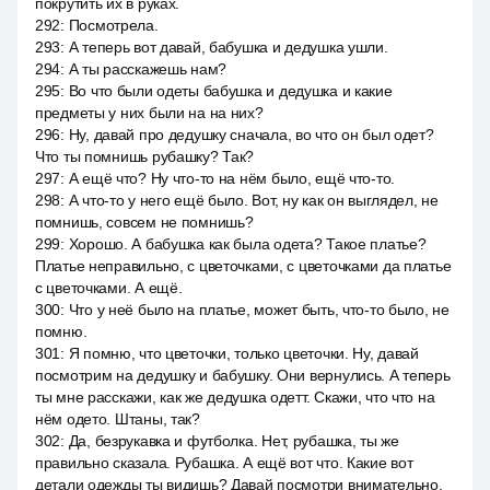
покрутить их в руках.
292
:
Посмотрела.
293
:
А теперь вот давай, бабушка и дедушка ушли.
294
:
А ты расскажешь нам?
295
:
Во что были одеты бабушка и дедушка и какие
предметы у них были на на них?
296
:
Ну, давай про дедушку сначала, во что он был одет?
Что ты помнишь рубашку? Так?
297
:
А ещё что? Ну что-то на нём было, ещё что-то.
298
:
А что-то у него ещё было. Вот, ну как он выглядел, не
помнишь, совсем не помнишь?
299
:
Хорошо. А бабушка как была одета? Такое платье?
Платье неправильно, с цветочками, с цветочками да платье
с цветочками. А ещё.
300
:
Что у неё было на платье, может быть, что-то было, не
помню.
301
:
Я помню, что цветочки, только цветочки. Ну, давай
посмотрим на дедушку и бабушку. Они вернулись. А теперь
ты мне расскажи, как же дедушка одетт. Скажи, что что на
нём одето. Штаны, так?
302
:
Да, безрукавка и футболка. Нет, рубашка, ты же
правильно сказала. Рубашка. А ещё вот что. Какие вот
детали одежды ты видишь? Давай посмотри внимательно,