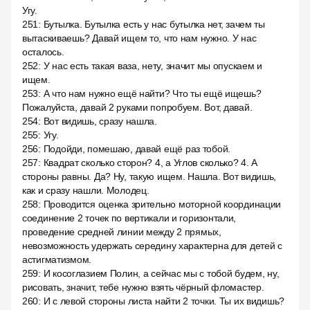
Угу.
251
:
Бутылка. Бутылка есть у нас бутылка нет, зачем ты
вытаскиваешь? Давай ищем то, что нам нужно. У нас
осталось.
252
:
У нас есть такая ваза, нету, значит мы опускаем и
ищем.
253
:
А что нам нужно ещё найти? Что ты ещё ищешь?
Пожалуйста, давай 2 руками попробуем. Вот, давай.
254
:
Вот видишь, сразу нашла.
255
:
Угу.
256
:
Подойди, помешаю, давай ещё раз тобой.
257
:
Квадрат сколько сторон? 4, а Углов сколько? 4. А
стороны равны. Да? Ну, такую ищем. Нашла. Вот видишь,
как и сразу нашли. Молодец.
258
:
Проводится оценка зрительно моторной координации
соединение 2 точек по вертикали и горизонтали,
проведение средней линии между 2 прямых,
невозможность удержать середину характерна для детей с
астигматизмом.
259
:
И косоглазием Полин, а сейчас мы с тобой будем, ну,
рисовать, значит, тебе нужно взять чёрный фломастер.
260
:
И с левой стороны листа найти 2 точки. Ты их видишь?