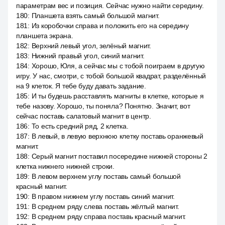
параметрам вес и позиция. Сейчас нужно найти середину.
180
:
Планшета взять самый большой магнит.
181
:
Из коробочки справа и положить его на середину
планшета экрана.
182
:
Верхний левый угол, зелёный магнит.
183
:
Нижний правый угол, синий магнит.
184
:
Хорошо, Юля, а сейчас мы с тобой поиграем в другую
игру. У нас, смотри, с тобой большой квадрат, разделённый
на 9 клеток. Я тебе буду давать задание.
185
:
И ты будешь расставлять магниты в клетке, которые я
тебе назову. Хорошо, ты поняла? Понятно. Значит, вот
сейчас поставь салатовый магнит в центр.
186
:
То есть средний ряд, 2 клетка.
187
:
В левый, в левую верхнюю клетку поставь оранжевый
магнит.
188
:
Серый магнит поставил посередине нижней стороны 2
клетка нижнего нижней строки.
189
:
В левом верхнем углу поставь самый большой
красный магнит.
190
:
В правом нижнем углу поставь синий магнит.
191
:
В среднем ряду слева поставь жёлтый магнит.
192
:
В среднем ряду справа поставь красный магнит.