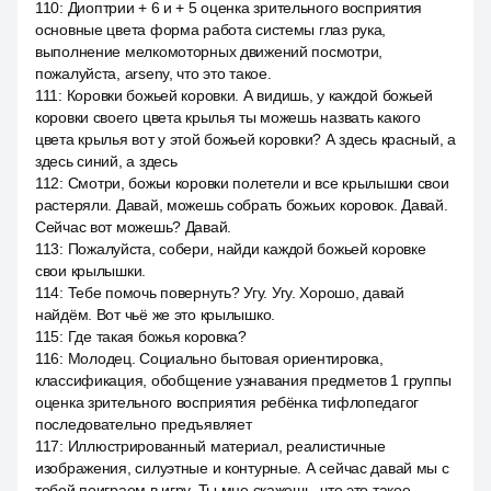
110
:
Диоптрии + 6 и + 5 оценка зрительного восприятия
основные цвета форма работа системы глаз рука,
выполнение мелкомоторных движений посмотри,
пожалуйста, arseny, что это такое.
111
:
Коровки божьей коровки. А видишь, у каждой божьей
коровки своего цвета крылья ты можешь назвать какого
цвета крылья вот у этой божьей коровки? А здесь красный, а
здесь синий, а здесь
112
:
Смотри, божьи коровки полетели и все крылышки свои
растеряли. Давай, можешь собрать божьих коровок. Давай.
Сейчас вот можешь? Давай.
113
:
Пожалуйста, собери, найди каждой божьей коровке
свои крылышки.
114
:
Тебе помочь повернуть? Угу. Угу. Хорошо, давай
найдём. Вот чьё же это крылышко.
115
:
Где такая божья коровка?
116
:
Молодец. Социально бытовая ориентировка,
классификация, обобщение узнавания предметов 1 группы
оценка зрительного восприятия ребёнка тифлопедагог
последовательно предъявляет
117
:
Иллюстрированный материал, реалистичные
изображения, силуэтные и контурные. А сейчас давай мы с
тобой поиграем в игру. Ты мне скажешь, что это такое.