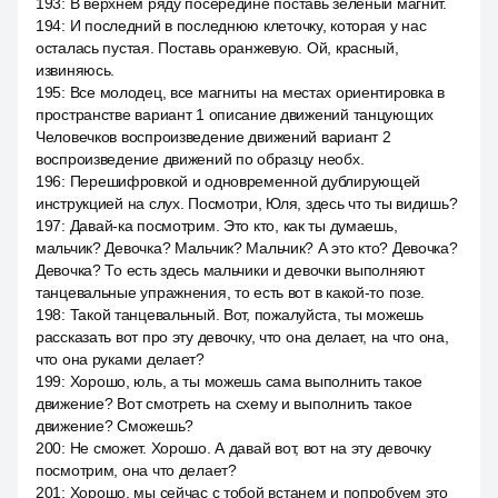
193
:
В верхнем ряду посередине поставь зелёный магнит.
194
:
И последний в последнюю клеточку, которая у нас
осталась пустая. Поставь оранжевую. Ой, красный,
извиняюсь.
195
:
Все молодец, все магниты на местах ориентировка в
пространстве вариант 1 описание движений танцующих
Человечков воспроизведение движений вариант 2
воспроизведение движений по образцу необх.
196
:
Перешифровкой и одновременной дублирующей
инструкцией на слух. Посмотри, Юля, здесь что ты видишь?
197
:
Давай-ка посмотрим. Это кто, как ты думаешь,
мальчик? Девочка? Мальчик? Мальчик? А это кто? Девочка?
Девочка? То есть здесь мальчики и девочки выполняют
танцевальные упражнения, то есть вот в какой-то позе.
198
:
Такой танцевальный. Вот, пожалуйста, ты можешь
рассказать вот про эту девочку, что она делает, на что она,
что она руками делает?
199
:
Хорошо, юль, а ты можешь сама выполнить такое
движение? Вот смотреть на схему и выполнить такое
движение? Сможешь?
200
:
Не сможет. Хорошо. А давай вот, вот на эту девочку
посмотрим, она что делает?
201
:
Хорошо, мы сейчас с тобой встанем и попробуем это