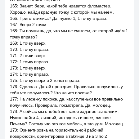
165
:
Значит, бери, какой тебе нравится фломастер.
Хорошо, найди красную точку, с которой мы начнём.
166
:
Приготовились? Да, нужно 1, 1 точку вправо.
167
:
Вверх 2 точки.
168
:
Ты помнишь, да, что мы не считаем, от которой идём 1
точку вправо?
169
:
1 точку вверх.
170
:
1 точку вправо.
171
:
2 точки вверх.
172
:
1 точку вправо.
173
:
1 точку вверх.
174
:
1 точку вправо.
175
:
1 точку вверх и 2 точки вправо.
176
:
Сделала. Давай проверим. Правильно получилось у
тебя что получилось? Что на что похоже?
177
:
На лесенку похоже, да, как ступеньки все правильно
получилось. Проверила, посмотрела. Да, молодец.
178
:
А сейчас мы с тобой вот такое задание выполним.
Нужно найти 4, лишний, что здесь лишнее, лишнее.
Почему? Потому что это все мебель, а это дом. Молодец.
179
:
Ориентировка на горизонтальной рабочей
поверхности, ориентировка в таблице 3 на 3 по 2