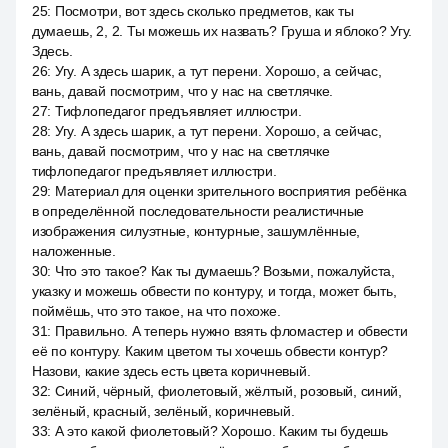
25
:
Посмотри, вот здесь сколько предметов, как ты
думаешь, 2, 2. Ты можешь их назвать? Груша и яблоко? Угу.
Здесь.
26
:
Угу. А здесь шарик, а тут перени. Хорошо, а сейчас,
вань, давай посмотрим, что у нас на светлячке.
27
:
Тифлопедагог предъявляет иллюстри.
28
:
Угу. А здесь шарик, а тут перени. Хорошо, а сейчас,
вань, давай посмотрим, что у нас на светлячке
тифлопедагог предъявляет иллюстри.
29
:
Материал для оценки зрительного восприятия ребёнка
в определённой последовательности реалистичные
изображения силуэтные, контурные, зашумлённые,
наложенные.
30
:
Что это такое? Как ты думаешь? Возьми, пожалуйста,
указку и можешь обвести по контуру, и тогда, может быть,
поймёшь, что это такое, на что похоже.
31
:
Правильно. А теперь нужно взять фломастер и обвести
её по контуру. Каким цветом ты хочешь обвести контур?
Назови, какие здесь есть цвета коричневый.
32
:
Синий, чёрный, фиолетовый, жёлтый, розовый, синий,
зелёный, красный, зелёный, коричневый.
33
:
А это какой фиолетовый? Хорошо. Каким ты будешь