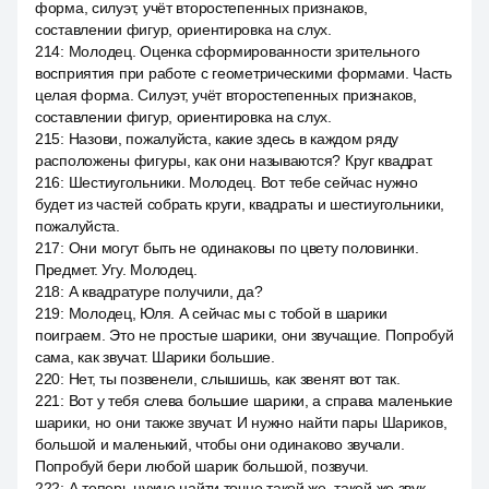
форма, силуэт, учёт второстепенных признаков,
составлении фигур, ориентировка на слух.
214
:
Молодец. Оценка сформированности зрительного
восприятия при работе с геометрическими формами. Часть
целая форма. Силуэт, учёт второстепенных признаков,
составлении фигур, ориентировка на слух.
215
:
Назови, пожалуйста, какие здесь в каждом ряду
расположены фигуры, как они называются? Круг квадрат.
216
:
Шестиугольники. Молодец. Вот тебе сейчас нужно
будет из частей собрать круги, квадраты и шестиугольники,
пожалуйста.
217
:
Они могут быть не одинаковы по цвету половинки.
Предмет. Угу. Молодец.
218
:
А квадратуре получили, да?
219
:
Молодец, Юля. А сейчас мы с тобой в шарики
поиграем. Это не простые шарики, они звучащие. Попробуй
сама, как звучат. Шарики большие.
220
:
Нет, ты позвенели, слышишь, как звенят вот так.
221
:
Вот у тебя слева большие шарики, а справа маленькие
шарики, но они также звучат. И нужно найти пары Шариков,
большой и маленький, чтобы они одинаково звучали.
Попробуй бери любой шарик большой, позвучи.
222
:
А теперь нужно найти точно такой же, такой же звук,