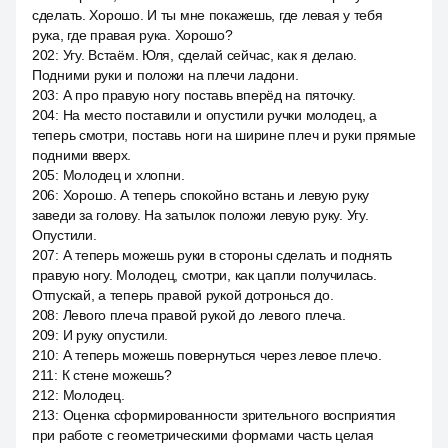
сделать. Хорошо. И ты мне покажешь, где левая у тебя
рука, где правая рука. Хорошо?
202
:
Угу. Встаём. Юля, сделай сейчас, как я делаю.
Подними руки и положи на плечи ладони.
203
:
А про правую ногу поставь вперёд на пяточку.
204
:
На место поставили и опустили ручки молодец, а
теперь смотри, поставь ноги на ширине плеч и руки прямые
подними вверх.
205
:
Молодец и хлопни.
206
:
Хорошо. А теперь спокойно встань и левую руку
заведи за голову. На затылок положи левую руку. Угу.
Опустили.
207
:
А теперь можешь руки в стороны сделать и поднять
правую ногу. Молодец, смотри, как цапли получилась.
Отпускай, а теперь правой рукой дотронься до.
208
:
Левого плеча правой рукой до левого плеча.
209
:
И руку опустили.
210
:
А теперь можешь повернуться через левое плечо.
211
:
К стене можешь?
212
:
Молодец.
213
:
Оценка сформированности зрительного восприятия
при работе с геометрическими формами часть целая