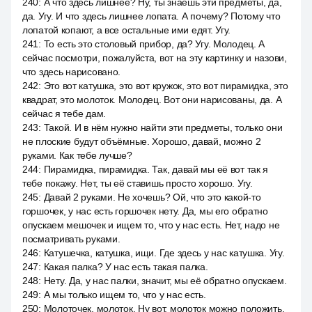
240
:
А что здесь лишнее? Ну, ты знаешь эти предметы, да,
да. Угу. И что здесь лишнее лопата. А почему? Потому что
лопатой копают, а все остальные ими едят. Угу.
241
:
То есть это столовый прибор, да? Угу. Молодец. А
сейчас посмотри, пожалуйста, вот на эту картинку и назови,
что здесь нарисовано.
242
:
Это вот катушка, это вот кружок, это вот пирамидка, это
квадрат, это молоток. Молодец. Вот они нарисованы, да. А
сейчас я тебе дам.
243
:
Такой. И в нём нужно найти эти предметы, только они
не плоские будут объёмные. Хорошо, давай, можно 2
руками. Как тебе лучше?
244
:
Пирамидка, пирамидка. Так, давай мы её вот так я
тебе покажу. Нет, ты её ставишь просто хорошо. Угу.
245
:
Давай 2 руками. Не хочешь? Ой, что это какой-то
горшочек, у нас есть горшочек нету. Да, мы его обратно
опускаем мешочек и ищем то, что у нас есть. Нет, надо не
посматривать руками.
246
:
Катушечка, катушка, ищи. Где здесь у нас катушка. Угу.
247
:
Какая палка? У нас есть такая палка.
248
:
Нету. Да, у нас палки, значит, мы её обратно опускаем.
249
:
А мы только ищем то, что у нас есть.
250
:
Молоточек, молоток. Ну вот, молоток можно положить.