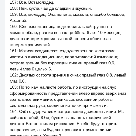
157
:
Все. Вот молодец.
158
:
Пей, кукла, чай да сладкий и вкусный.
159
:
Все, молодец. Она попила, сказала, спасибо большое,
Арсений.
160
:
Юля воспитанница подготовительной группы на
момент обследования возраст ребёнка 6 лет 10 месяцев,
диагноз гиперметропия высокой степени обоих глаз
гиперметропический.
161
:
Матизм сходящееся содружественное косоглазие,
частично аккомодационное, паралитический компонент,
острота зрения без коррекции очками правый глаз 0,6,
левый глаз 0 целых 6.
162
:
Десятых острота зрения в очках правый глаз 0,8, левый
глаз 0,6.
163
:
По точкам на листе работа, по инструкции на слух
сформированность представлений влево вправо вверх вниз
зрительное внимание, оценка согласованной работы
системы глаз рука, соединение точек прямыми ли.
164
:
Счёт с удержанием направления движения линии. Мы
сейчас с тобой, Юля, будем выполнять графический
диктант. Вот по точкам рисование. Я тебе буду говорить
направление, а ты будешь проводить прямые линии,
соединять точки. Хорошо?