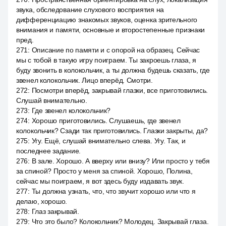
звука, обследование слухового восприятия на
дифференциацию знакомых звуков, оценка зрительного
внимания и памяти, основные и второстепенные признаки
пред.
271
:
Описание по памяти и с опорой на образец. Сейчас
мы с тобой в такую игру поиграем. Ты закроешь глаза, я
буду звонить в колокольчик, а ты должна будешь сказать, где
звенел колокольчик. Лицо вперёд. Смотри.
272
:
Посмотри вперёд, закрывай глазки, все приготовились.
Слушай внимательно.
273
:
Где звенел колокольчик?
274
:
Хорошо приготовились. Слушаешь, где звенел
колокольчик? Сзади так приготовились. Глазки закрыты, да?
275
:
Угу. Ещё, слушай внимательно слева. Угу. Так, и
последнее задание.
276
:
В зале. Хорошо. А вверху или внизу? Или просто у тебя
за спиной? Просто у меня за спиной. Хорошо, Полина,
сейчас мы поиграем, я вот здесь буду издавать звук.
277
:
Ты должна узнать, что, что звучит хорошо или что я
делаю, хорошо.
278
:
Глаз закрывай.
279
:
Что это было? Колокольчик? Молодец. Закрывай глаза.