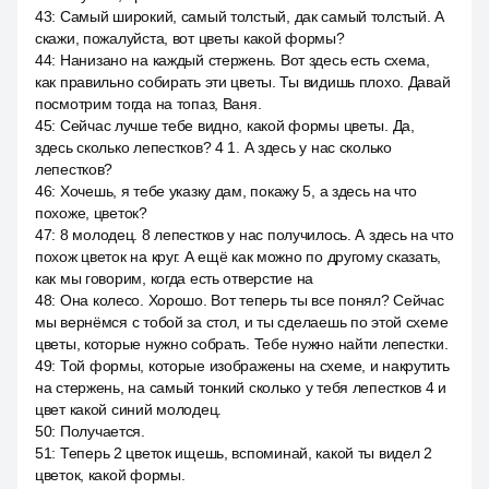
43
:
Самый широкий, самый толстый, дак самый толстый. А
скажи, пожалуйста, вот цветы какой формы?
44
:
Нанизано на каждый стержень. Вот здесь есть схема,
как правильно собирать эти цветы. Ты видишь плохо. Давай
посмотрим тогда на топаз, Ваня.
45
:
Сейчас лучше тебе видно, какой формы цветы. Да,
здесь сколько лепестков? 4 1. А здесь у нас сколько
лепестков?
46
:
Хочешь, я тебе указку дам, покажу 5, а здесь на что
похоже, цветок?
47
:
8 молодец. 8 лепестков у нас получилось. А здесь на что
похож цветок на круг. А ещё как можно по другому сказать,
как мы говорим, когда есть отверстие на
48
:
Она колесо. Хорошо. Вот теперь ты все понял? Сейчас
мы вернёмся с тобой за стол, и ты сделаешь по этой схеме
цветы, которые нужно собрать. Тебе нужно найти лепестки.
49
:
Той формы, которые изображены на схеме, и накрутить
на стержень, на самый тонкий сколько у тебя лепестков 4 и
цвет какой синий молодец.
50
:
Получается.
51
:
Теперь 2 цветок ищешь, вспоминай, какой ты видел 2
цветок, какой формы.