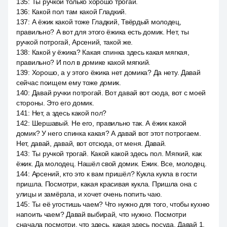
135
:
Ты ручкой только хорошо трогай.
136
:
Какой пол там какой Гладкий.
137
:
А ёжик какой тоже Гладкий, Твёрдый молодец,
правильно? А вот для этого ёжика есть домик. Нет, ты
ручкой потрогай, Арсений, такой же.
138
:
Какой у ёжика? Какая спинка здесь какая мягкая,
правильно? И пол в домике какой мягкий.
139
:
Хорошо, а у этого ёжика нет домика? Да нету. Давай
сейчас поищем ему тоже домик.
140
:
Давай ручки потрогай. Вот давай вот сюда, вот с моей
стороны. Это его домик.
141
:
Нет, а здесь какой пол?
142
:
Шершавый. Не его, правильно так. А ёжик какой
домик? У него спинка какая? А давай вот этот потрогаем.
Нет, давай, давай, вот отсюда, от меня. Давай.
143
:
Ты ручкой трогай. Какой какой здесь пол. Мягкий, как
ёжик. Да молодец. Нашёл свой домик. Ежик. Все, молодец.
144
:
Арсений, кто это к вам пришёл? Кукла кукла в гости
пришла. Посмотри, какая красивая кукла. Пришла она с
улицы и замёрзла, и хочет очень попить чаю.
145
:
Ты её угостишь чаем? Что нужно для того, чтобы кухню
напоить чаем? Давай выбирай, что нужно. Посмотри
сначала посмотри, что здесь, какая здесь посуда. Давай 1.