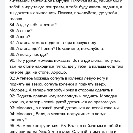
системной зрительной нагрузке. Плоская вань, сейчас мы с
тобой в игру такую поиграем, я тебе буду давать задания, а
ты должен их выполнить. Покажи, пожалуйста, где у тебя
голова.
84
:
А где у тебя коленки?
85
:
А локти?
86
:
А шея?
87
:
А стопа можно поднять вверх правую ногу.
88
:
А стопа где? Понял? Покажи мне, пожалуйста.
89
:
А нога у нас где?
90
:
Ногу рукой можешь показать. Вот, и где стопа, что у нас
там на стопе находится пятка, где у тебя, а пальцы есть там
на ноге, да, на стопе. Хорошо.
91
:
А теперь можешь согнуть в коленки левую ногу и
поднять её вверх, согнуть коленки и поднять вверх.
Молодец. А теперь попробуй руки в стороны сделать и.
92
:
Поднять правую ногу вот согнуть и поднять. Молодец,
хорошо, а теперь левой рукой дотронься до правого уха.
93
:
Молодец, а правой рукой дотронься до левой коленки.
94
:
Молодец, Валя, а можешь покружиться в левую
сторону?
95
:
На месте покружиться. Угу. Валя, а сейчас мы с тобой в
игру поиграем. Узнай, что звучит. Слушай внимательно и