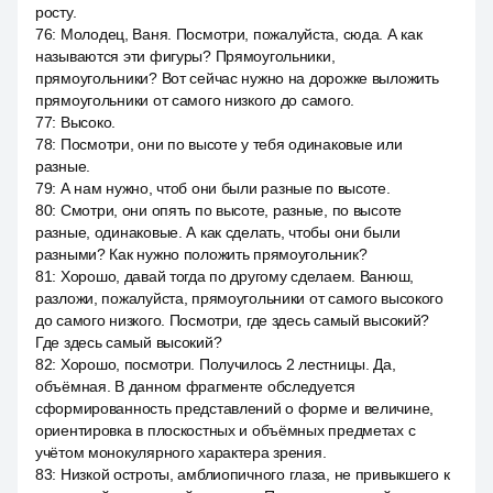
росту.
76
:
Молодец, Ваня. Посмотри, пожалуйста, сюда. А как
называются эти фигуры? Прямоугольники,
прямоугольники? Вот сейчас нужно на дорожке выложить
прямоугольники от самого низкого до самого.
77
:
Высоко.
78
:
Посмотри, они по высоте у тебя одинаковые или
разные.
79
:
А нам нужно, чтоб они были разные по высоте.
80
:
Смотри, они опять по высоте, разные, по высоте
разные, одинаковые. А как сделать, чтобы они были
разными? Как нужно положить прямоугольник?
81
:
Хорошо, давай тогда по другому сделаем. Ванюш,
разложи, пожалуйста, прямоугольники от самого высокого
до самого низкого. Посмотри, где здесь самый высокий?
Где здесь самый высокий?
82
:
Хорошо, посмотри. Получилось 2 лестницы. Да,
объёмная. В данном фрагменте обследуется
сформированность представлений о форме и величине,
ориентировка в плоскостных и объёмных предметах с
учётом монокулярного характера зрения.
83
:
Низкой остроты, амблиопичного глаза, не привыкшего к