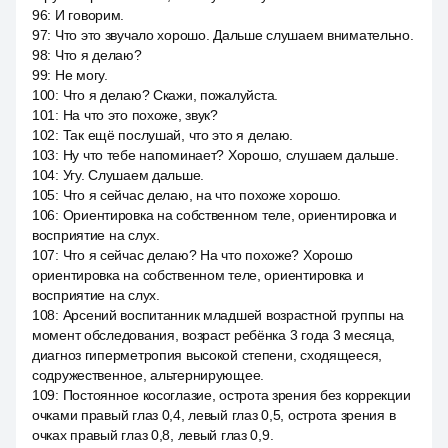
96
:
И говорим.
97
:
Что это звучало хорошо. Дальше слушаем внимательно.
98
:
Что я делаю?
99
:
Не могу.
100
:
Что я делаю? Скажи, пожалуйста.
101
:
На что это похоже, звук?
102
:
Так ещё послушай, что это я делаю.
103
:
Ну что тебе напоминает? Хорошо, слушаем дальше.
104
:
Угу. Слушаем дальше.
105
:
Что я сейчас делаю, на что похоже хорошо.
106
:
Ориентировка на собственном теле, ориентировка и
восприятие на слух.
107
:
Что я сейчас делаю? На что похоже? Хорошо
ориентировка на собственном теле, ориентировка и
восприятие на слух.
108
:
Арсений воспитанник младшей возрастной группы на
момент обследования, возраст ребёнка 3 года 3 месяца,
диагноз гиперметропия высокой степени, сходящееся,
содружественное, альтернирующее.
109
:
Постоянное косоглазие, острота зрения без коррекции
очками правый глаз 0,4, левый глаз 0,5, острота зрения в
очках правый глаз 0,8, левый глаз 0,9.