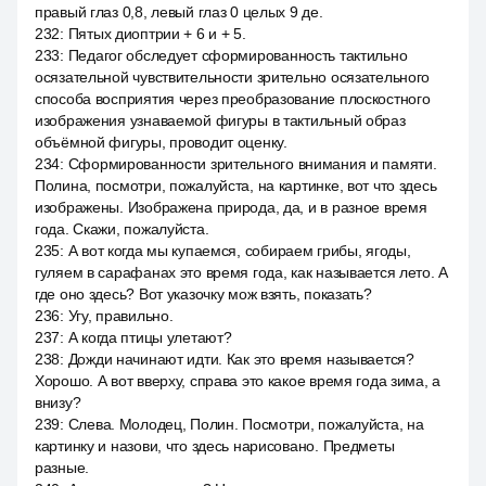
правый глаз 0,8, левый глаз 0 целых 9 де.
232
:
Пятых диоптрии + 6 и + 5.
233
:
Педагог обследует сформированность тактильно
осязательной чувствительности зрительно осязательного
способа восприятия через преобразование плоскостного
изображения узнаваемой фигуры в тактильный образ
объёмной фигуры, проводит оценку.
234
:
Сформированности зрительного внимания и памяти.
Полина, посмотри, пожалуйста, на картинке, вот что здесь
изображены. Изображена природа, да, и в разное время
года. Скажи, пожалуйста.
235
:
А вот когда мы купаемся, собираем грибы, ягоды,
гуляем в сарафанах это время года, как называется лето. А
где оно здесь? Вот указочку мож взять, показать?
236
:
Угу, правильно.
237
:
А когда птицы улетают?
238
:
Дожди начинают идти. Как это время называется?
Хорошо. А вот вверху, справа это какое время года зима, а
внизу?
239
:
Слева. Молодец, Полин. Посмотри, пожалуйста, на
картинку и назови, что здесь нарисовано. Предметы
разные.