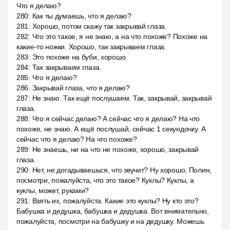
Что я делаю?
280
:
Как ты думаешь, что я делаю?
281
:
Хорошо, потом скажу так закрывай глаза.
282
:
Что это такое, я не знаю, а на что похоже? Похоже на
какие-то ножки. Хорошо, так закрываем глаза.
283
:
Это похоже на буби, хорошо.
284
:
Так закрываем глаза.
285
:
Что я делаю?
286
:
Закрывай глаза, что я делаю?
287
:
Не знаю. Так ещё послушаем. Так, закрывай, закрывай
глаза.
288
:
Что я сейчас делаю? А сейчас что я делаю? На что
похоже, не знаю. А ещё послушай, сейчас 1 секундочку. А
сейчас что я делаю? На что похоже?
289
:
Не знаешь, ни на что не похоже, хорошо, закрывай
глаза.
290
:
Нет, не догадываешься, что звучит? Ну хорошо, Полин,
посмотри, пожалуйста, что это такое? Куклы? Куклы, а
куклы, может, руками?
291
:
Взять их, пожалуйста. Какие это куклы? Ну кто это?
Бабушка и дедушка, бабушка и дедушка. Вот внимательно,
пожалуйста, посмотри на бабушку и на дедушку. Можешь