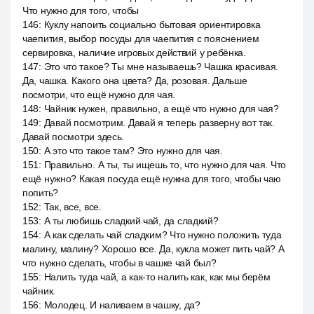
Что нужно для того, чтобы
146
:
Куклу напоить социально бытовая ориентировка
чаепития, выбор посуды для чаепития с пояснением
сервировка, наличие игровых действий у ребёнка.
147
:
Это что такое? Ты мне называешь? Чашка красивая.
Да, чашка. Какого она цвета? Да, розовая. Дальше
посмотри, что ещё нужно для чая.
148
:
Чайник нужен, правильно, а ещё что нужно для чая?
149
:
Давай посмотрим. Давай я теперь разверну вот так.
Давай посмотри здесь.
150
:
А это что такое там? Это нужно для чая.
151
:
Правильно. А ты, ты ищешь то, что нужно для чая. Что
ещё нужно? Какая посуда ещё нужна для того, чтобы чаю
попить?
152
:
Так, все, все.
153
:
А ты любишь сладкий чай, да сладкий?
154
:
А как сделать чай сладким? Что нужно положить туда
малину, малину? Хорошо все. Да, кукла может пить чай? А
что нужно сделать, чтобы в чашке чай был?
155
:
Налить туда чай, а как-то налить как, как мы берём
чайник.
156
:
Молодец. И наливаем в чашку, да?