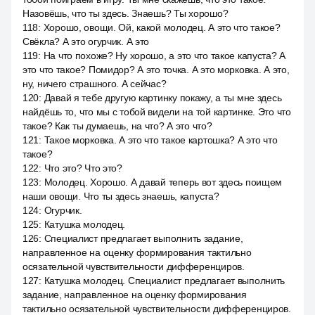
Назовёшь, что ты здесь. Знаешь? Ты хорошо?
118
:
Хорошо, овощи. Ой, какой молодец. А это что такое?
Свёкла? А это огурчик. А это
119
:
На что похоже? Ну хорошо, а это что такое капуста? А
это что такое? Помидор? А это точка. А это морковка. А это,
ну, ничего страшного. А сейчас?
120
:
Давай я тебе другую картинку покажу, а ты мне здесь
найдёшь то, что мы с тобой видели на той картинке. Это что
такое? Как ты думаешь, на что? А это что?
121
:
Такое морковка. А это что такое картошка? А это что
такое?
122
:
Что это? Что это?
123
:
Молодец. Хорошо. А давай теперь вот здесь поищем
наши овощи. Что ты здесь знаешь, капуста?
124
:
Огурчик.
125
:
Катушка молодец.
126
:
Специалист предлагает выполнить задание,
направленное на оценку формирования тактильно
осязательной чувствительности дифференциров.
127
:
Катушка молодец. Специалист предлагает выполнить
задание, направленное на оценку формирования
тактильно осязательной чувствительности дифференциров.