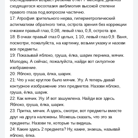
сходящегося косоглазия амблиопия высокой степени
правого глаза под вопросом частично.
17
:
Атрофия зрительного нерва, гиперметропический
астигматизм обратного типа, острота зрения без коррекции
очками правый глаз, 0,08, левый глаз, 0,8, острота зре.
18
:
В очках правый глаз 0 целых, 1 10, левый глаз 0,9. Ваня,
посмотри, пожалуйста, на картинку, возьми указку и назови
все предметы.
19
:
Показывай яблоко, груша, ёлка, шарик перника, мячик.
Молодец. А сейчас, пожалуйста, найди вот силуэтное
изображение.
20
:
Яблоко, груша, ёлка, шарик.
21
:
Что у нас круглое было мячик. Угу. А теперь давай
контурное изображение этих предметов. Назови яблоко,
груша, ёлка, шарик.
22
:
Как мячик. Угу. И вот зашумлена. Найди все здесь.
Яблоко, груша, ёлка, шарик.
23
:
Притка, мячик. А здесь, смотри, вот предметы вместе
друг на друга наложены. Можешь сказать, что это за
предметы. Назови те, которые ты видишь.
24
:
Какие здесь 2 предмета? Ну, какие, знаешь, называй
яблоко, ёлка.