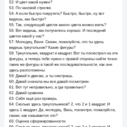
52
:
И цвет какой нужен?
53
:
По часовой стрелке.
54
:
А если быстро покрутить? Быстро, быстро, ну вот
видишь, как быстро?
55
:
Так, следующий цветок какого цвета можно взять?
56
:
Вот видишь, как получилось хорошо. И последний
цветок какой у нас?
57
:
Молодец, Ваня. Скажи, пожалуйста, что ты здесь
видишь треугольник? Какие фигуры?
58
:
Треугольник, квадрат и квадрат. Вот ты посмотрел на эти
фигуры, а теперь тебе нужно с правой стороны найти точно
такие же фигуры в такой же последовательности, как они
здесь расположены.
59
:
Давай я двигаю, а ты смотришь.
60
:
Давай сначала мы все давай посмотрим.
61
:
Вот тут неправильно, а где правильно?
62
:
Давай сравним.
63
:
Себя ещё раз проверь.
64
:
Сколько здесь треугольников? 2, что 2 и 1 квадрат. И
здесь 1 квадрат. Да, молодец. Вань, посмотри, пожалуйста,
скажи, как называется это?
65
:
Оценка сформированности.
66
:
Сколько здесь треугольников? 2, что 2 и 1 квадрат. И