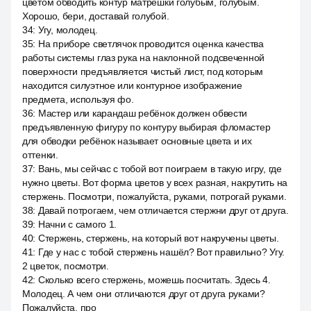
цветом обводить контур матрёшки голубым, голубым.
Хорошо, бери, доставай голубой.
34
:
Угу, молодец.
35
:
На приборе светлячок проводится оценка качества
работы системы глаз рука на наклонной подсвеченной
поверхности предъявляется чистый лист, под которым
находится силуэтное или контурное изображение
предмета, используя фо.
36
:
Мастер или карандаш ребёнок должен обвести
предъявленную фигуру по контуру выбирая фломастер
для обводки ребёнок называет основные цвета и их
оттенки.
37
:
Вань, мы сейчас с тобой вот поиграем в такую игру, где
нужно цветы. Вот форма цветов у всех разная, накрутить на
стержень. Посмотри, пожалуйста, руками, потрогай руками.
38
:
Давай потрогаем, чем отличается стержни друг от друга.
39
:
Начни с самого 1.
40
:
Стержень, стержень, на который вот накручены цветы.
41
:
Где у нас с тобой стержень нашёл? Вот правильно? Угу.
2 цветок, посмотри.
42
:
Сколько всего стержень, можешь посчитать. Здесь 4.
Молодец. А чем они отличаются друг от друга руками?
Пожалуйста, про