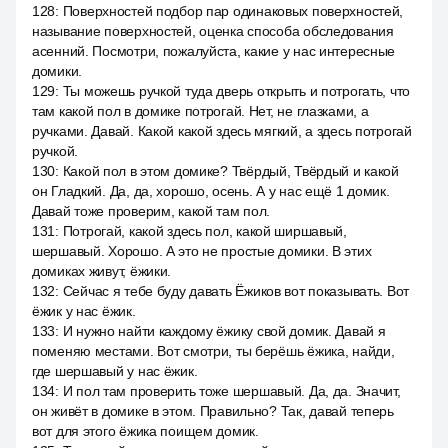
128
:
Поверхностей подбор пар одинаковых поверхностей,
называние поверхностей, оценка способа обследования
асенний. Посмотри, пожалуйста, какие у нас интересные
домики.
129
:
Ты можешь ручкой туда дверь открыть и потрогать, что
там какой пол в домике потрогай. Нет, не глазками, а
ручками. Давай. Какой какой здесь мягкий, а здесь потрогай
ручкой.
130
:
Какой пол в этом домике? Твёрдый, Твёрдый и какой
он Гладкий. Да, да, хорошо, осень. А у нас ещё 1 домик.
Давай тоже проверим, какой там пол.
131
:
Потрогай, какой здесь пол, какой ширшавый,
шершавый. Хорошо. А это не простые домики. В этих
домиках живут, ёжики.
132
:
Сейчас я тебе буду давать Ёжиков вот показывать. Вот
ёжик у нас ёжик.
133
:
И нужно найти каждому ёжику свой домик. Давай я
поменяю местами. Вот смотри, ты берёшь ёжика, найди,
где шершавый у нас ёжик.
134
:
И пол там проверить тоже шершавый. Да, да. Значит,
он живёт в домике в этом. Правильно? Так, давай теперь
вот для этого ёжика поищем домик.