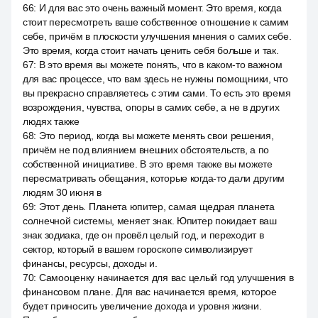
66
:
И для вас это очень важный момент. Это время, когда
стоит пересмотреть ваше собственное отношение к самим
себе, причём в плоскости улучшения мнения о самих себе.
Это время, когда стоит начать ценить себя больше и так.
67
:
В это время вы можете понять, что в каком-то важном
для вас процессе, что вам здесь не нужны помощники, что
вы прекрасно справляетесь с этим сами. То есть это время
возрождения, чувства, опоры в самих себе, а не в других
людях также
68
:
Это период, когда вы можете менять свои решения,
причём не под влиянием внешних обстоятельств, а по
собственной инициативе. В это время также вы можете
пересматривать обещания, которые когда-то дали другим
людям 30 июня в
69
:
Этот день. Планета юпитер, самая щедрая планета
солнечной системы, меняет знак. Юпитер покидает ваш
знак зодиака, где он провёл целый год, и переходит в
сектор, который в вашем гороскопе символизирует
финансы, ресурсы, доходы и.
70
:
Самооценку начинается для вас целый год улучшения в
финансовом плане. Для вас начинается время, которое
будет приносить увеличение дохода и уровня жизни.