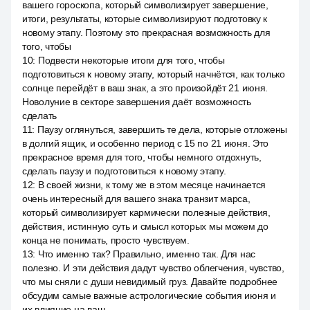
вашего гороскопа, который символизирует завершение,
итоги, результаты, которые символизируют подготовку к
новому этапу. Поэтому это прекрасная возможность для
того, чтобы
10
:
Подвести некоторые итоги для того, чтобы
подготовиться к новому этапу, который начнётся, как только
солнце перейдёт в ваш знак, а это произойдёт 21 июня.
Новолуние в секторе завершения даёт возможность
сделать
11
:
Паузу оглянуться, завершить те дела, которые отложены
в долгий ящик, и особенно период с 15 по 21 июня. Это
прекрасное время для того, чтобы немного отдохнуть,
сделать паузу и подготовиться к новому этапу.
12
:
В своей жизни, к тому же в этом месяце начинается
очень интересный для вашего знака транзит марса,
который символизирует кармически полезные действия,
действия, истинную суть и смысл которых мы можем до
конца не понимать, просто чувствуем.
13
:
Что именно так? Правильно, именно так. Для нас
полезно. И эти действия дадут чувство облегчения, чувство,
что мы сняли с души невидимый груз. Давайте подробнее
обсудим самые важные астрологические события июня и
их влияние на ваш