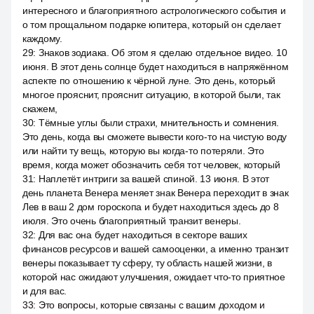
интересного и благоприятного астрологического события и
о том прощальном подарке юпитера, который он сделает
каждому.
29
:
Знаков зодиака. Об этом я сделаю отдельное видео. 10
июня. В этот день солнце будет находиться в напряжённом
аспекте по отношению к чёрной луне. Это день, который
многое прояснит, прояснит ситуацию, в которой были, так
скажем,
30
:
Тёмные углы были страхи, мнительность и сомнения.
Это день, когда вы сможете вывести кого-то на чистую воду
или найти ту вещь, которую вы когда-то потеряли. Это
время, когда может обозначить себя тот человек, который
31
:
Наплетёт интриги за вашей спиной. 13 июня. В этот
день планета Венера меняет знак Венера переходит в знак
Лев в ваш 2 дом гороскопа и будет находиться здесь до 8
июля. Это очень благоприятный транзит венеры.
32
:
Для вас она будет находиться в секторе ваших
финансов ресурсов и вашей самооценки, а именно транзит
венеры показывает ту сферу, ту область нашей жизни, в
которой нас ожидают улучшения, ожидает что-то приятное
и для вас.
33
:
Это вопросы, которые связаны с вашим доходом и