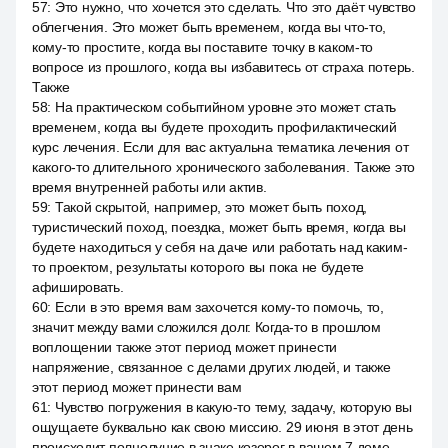
57
:
Это нужно, что хочется это сделать. Что это даёт чувство
облегчения. Это может быть временем, когда вы что-то,
кому-то простите, когда вы поставите точку в каком-то
вопросе из прошлого, когда вы избавитесь от страха потерь.
Также
58
:
На практическом событийном уровне это может стать
временем, когда вы будете проходить профилактический
курс лечения. Если для вас актуальна тематика лечения от
какого-то длительного хронического заболевания. Также это
время внутренней работы или актив.
59
:
Такой скрытой, например, это может быть поход,
туристический поход, поездка, может быть время, когда вы
будете находиться у себя на даче или работать над каким-
то проектом, результаты которого вы пока не будете
афишировать.
60
:
Если в это время вам захочется кому-то помочь, то,
значит между вами сложился долг. Когда-то в прошлом
воплощении также этот период может принести
напряжение, связанное с делами других людей, и также
этот период может принести вам
61
:
Чувство погружения в какую-то тему, задачу, которую вы
ощущаете буквально как свою миссию. 29 июня в этот день
происходит полнолуние в знаке козерог в вашем 7 доме