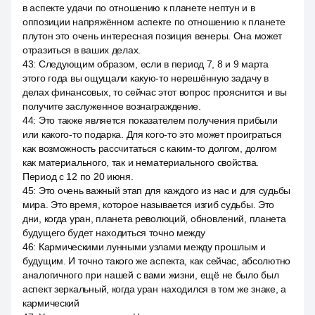
в аспекте удачи по отношению к планете нептун и в
оппозиции напряжённом аспекте по отношению к планете
плутон это очень интересная позиция венеры. Она может
отразиться в ваших делах.
43
:
Следующим образом, если в период 7, 8 и 9 марта
этого года вы ощущали какую-то нерешённую задачу в
делах финансовых, то сейчас этот вопрос прояснится и вы
получите заслуженное вознаграждение.
44
:
Это также является показателем получения прибыли
или какого-то подарка. Для кого-то это может проиграться
как возможность рассчитаться с каким-то долгом, долгом
как материального, так и нематериального свойства.
Период с 12 по 20 июня.
45
:
Это очень важный этап для каждого из нас и для судьбы
мира. Это время, которое называется изгиб судьбы. Это
дни, когда уран, планета революций, обновлений, планета
будущего будет находиться точно между
46
:
Кармическими лунными узлами между прошлым и
будущим. И точно такого же аспекта, как сейчас, абсолютно
аналогичного при нашей с вами жизни, ещё не было был
аспект зеркальный, когда уран находился в том же знаке, а
кармический