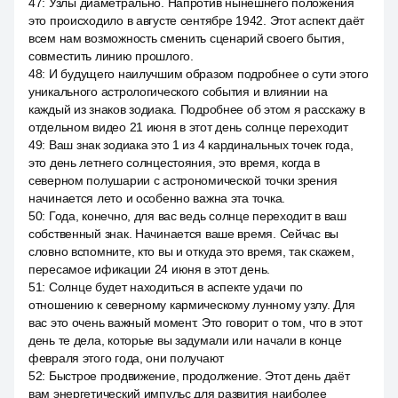
47
:
Узлы диаметрально. Напротив нынешнего положения
это происходило в августе сентябре 1942. Этот аспект даёт
всем нам возможность сменить сценарий своего бытия,
совместить линию прошлого.
48
:
И будущего наилучшим образом подробнее о сути этого
уникального астрологического события и влиянии на
каждый из знаков зодиака. Подробнее об этом я расскажу в
отдельном видео 21 июня в этот день солнце переходит
49
:
Ваш знак зодиака это 1 из 4 кардинальных точек года,
это день летнего солнцестояния, это время, когда в
северном полушарии с астрономической точки зрения
начинается лето и особенно важна эта точка.
50
:
Года, конечно, для вас ведь солнце переходит в ваш
собственный знак. Начинается ваше время. Сейчас вы
словно вспомните, кто вы и откуда это время, так скажем,
пересамое ификации 24 июня в этот день.
51
:
Солнце будет находиться в аспекте удачи по
отношению к северному кармическому лунному узлу. Для
вас это очень важный момент. Это говорит о том, что в этот
день те дела, которые вы задумали или начали в конце
февраля этого года, они получают
52
:
Быстрое продвижение, продолжение. Этот день даёт
вам энергетический импульс для развития наиболее