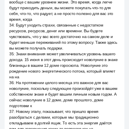
вообще с вашим уровнем жизни. Это время, когда легче
будут приходить деньги, вы можете покупать что-то для
себя, что-то, что радует, а не просто полезно для вас это
время, когда
34
:
Будут уходить страхи, связанные с недостатком
ресурсов, ресурсов, денег или времени. Вы будете
чувствовать, что у вас всего достаточно на самом деле и
будет меньше переживаний по этому вопросу. Также здесь
вы можете получать подарки.
35
:
Знаки внимания может увеличиваться уровень вашего
дохода. 15 июня в этот день происходит новолуние в знаке
близнецы в вашем 12 доме гороскопа. Новолуние это
рождение нового энергетического потока, который влияет
на на
36
:
На протяжении целого месяца это важное для вас
новолуние, поскольку следующее произойдёт уже в вашем
собственном знаке и будет вашим личным новым годом. А
сейчас новолуние в 12 доме, доме прошлого, доме
подготовки к
37
:
Новому этапу, показывает, что пришло время
разобраться с делами, которые мы традиционно
откладываем в долгий ящик. То есть эта энергия даётся
вам для завершения каких-то вопросов как на