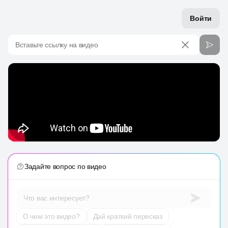
Войти
Вставьте ссылку на видео
Задайте вопрос по видео
Что вас интересует?
О чем это видео?
Дай краткий пересказ