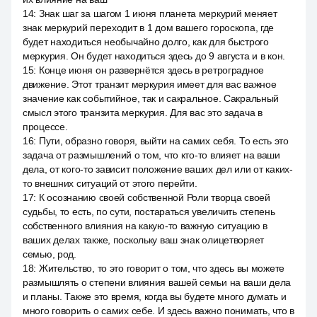
14
:
Знак шаг за шагом 1 июня планета меркурий меняет
знак меркурий переходит в 1 дом вашего гороскопа, где
будет находиться необычайно долго, как для быстрого
меркурия. Он будет находиться здесь до 9 августа и в кон.
15
:
Конце июня он развернётся здесь в ретроградное
движение. Этот транзит меркурия имеет для вас важное
значение как событийное, так и сакральное. Сакральный
смысл этого транзита меркурия. Для вас это задача в
процессе.
16
:
Пути, образно говоря, выйти на самих себя. То есть это
задача от размышлений о том, что кто-то влияет на ваши
дела, от кого-то зависит положение ваших дел или от каких-
то внешних ситуаций от этого перейти.
17
:
К осознанию своей собственной Роли творца своей
судьбы, то есть, по сути, постараться увеличить степень
собственного влияния на какую-то важную ситуацию в
ваших делах также, поскольку ваш знак олицетворяет
семью, род.
18
:
Жительство, то это говорит о том, что здесь вы можете
размышлять о степени влияния вашей семьи на ваши дела
и планы. Также это время, когда вы будете много думать и
много говорить о самих себе. И здесь важно понимать, что в