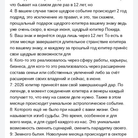
что бывает на самом деле раз в 12 лет, но
4
:
В вашем случае такое щедрое событие происходит 2 год
подряд, это исключение из правил, и это, так скажем,
прощальный подарок щедрого юпитера вашему знаку ведь
уже очень скоро, в конце июня, щедрый юпитер Покида.
5
:
Ваш знак и вернётся сюда лишь через 12 лет. То есть в
этом месяце завершается длительное странствие юпитера
по вашему знаку, и каждому за прошлый год юпитер принёс
свои щедрые возможности для
6
:
Кого-то это реализовалось через сферу работы, карьеры,
бизнеса, для кого-то это реализовалось через расширение
состава семьи или собственных увлечений либо за счёт
расширения своих владений и сейчас, в июне.
7
:
2026 юпитер принесёт вам свой завершающий дар. По
легенде, в момент соединения юпитера и венеры каждый
получает то, что ему на самом деле нужно. Также в этом
месяце происходит уникальное астрологическое событие.
8
:
Которого ещё не было при нашей с вами жизни. Оно
называется изгиб судьбы. Это время, особенное и для
всего мира, и для судеб каждого из нас. Это уникальная
возможность сменить сценарий, сменить парадигму своего.
9
:
Земного бытия. Новолуние месяца происходит в секторе