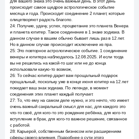
для вашего знака это очень важный день. В этот день
происходит самое щедрое астрологическое событие
месяца и года. Происходит соединение 2 планет, которые
олицетворяют радость благопо.
24
:
Получие, удачу, успех, процветание это планета Венера
и планета юпитер. Такое соединение в 1 знаке зодиака. В
данном случае в вашем обычно бывает лишь раз в 12 лет.
Но в данном случае происходит исключение из пра.
25
:
Это повторное астрологическое событие. 1 соединение
венеры и юпитера наблюдалось 12.08.2025. И если тогда
вы не решились на какой-то шаг или не до конца
использовали какую-то возмож,
26
:
То сейчас юпитер дарит вам прощальный подарок
прощальный, поскольку уже в конце июня юпитер на 12 лет
покидает ваш знак зодиака. По легенде, в момент
соединения этих планет каждый получает.
27
:
То, что ему на самом деле нужно, и это нечто, что имеет
очень важный сакральный смысл для нас, для каждого это
что-то своё, для кого-то это рождение ребёнка, для кого-то
вступление в брак, для кого-то важное решение, связанное
с работой.
28
:
Карьерой, собственным бизнесом или расширением
сферы своего влияния. Подробнее о сути этого