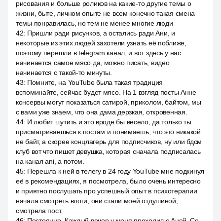
рисования и больше роликов на какие-то другие темы о
жизни, быте, личном опыте не всем конечно такая смена
темы понравилась, но тем не менее многие люди
42
:
Пришли ради рисунков, а остались ради Ани, и
некоторые из этих людей захотели узнать её поближе,
поэтому перешли в telegram канал, и вот здесь у нас
начинается самое мясо да, можно писать, видео
начинается с такой-то минуты.
43
:
Помните, на YouTube была такая традиция
вспоминайте, сейчас будет мясо. На 1 взгляд посты Анне
консервы могут показаться сатирой, приколом, байтом, мы
с вами уже знаем, что она дама дерзкая, откровенная.
44
:
И любит шутить и это вроде бы весело, да только ты
присматриваешься к постам и понимаешь, что это никакой
не байт, а скорее концлагерь для подписчиков, ну или бдсм
клуб вот что пишет девушка, которая сначала подписалась
на канал ani, а потом.
45
:
Перешла к ней в телегу в 24 году YouTube мне подкинул
её в рекомендациях, я посмотрела, было очень интересно
и приятно послушать про успешный опыт в психотерапии
начала смотреть влоги, они стали моей отдушиной,
смотрела пост.
46
:
Постоянно. Каждый вечер у меня проходил с Аней. Со