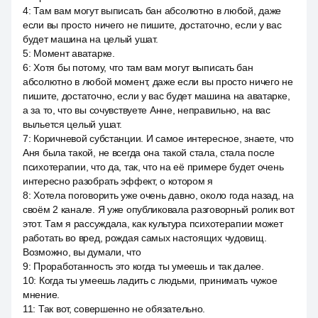
4
:
Там вам могут выписать бан абсолютно в любой, даже
если вы просто ничего не пишите, достаточно, если у вас
будет машина на целый ушат.
5
:
Момент аватарке.
6
:
Хотя бы потому, что там вам могут выписать бан
абсолютно в любой момент, даже если вы просто ничего не
пишите, достаточно, если у вас будет машина на аватарке,
а за то, что вы сочувствуете Анне, неправильно, на вас
выльется целый ушат.
7
:
Коричневой субстанции. И самое интересное, знаете, что
Аня была такой, не всегда она такой стала, стала после
психотерапии, что да, так, что на её примере будет очень
интересно разобрать эффект, о котором я
8
:
Хотела поговорить уже очень давно, около года назад, на
своём 2 канале. Я уже опубликовала разговорный ролик вот
этот. Там я рассуждала, как культура психотерапии может
работать во вред, рождая самых настоящих чудовищ.
Возможно, вы думали, что
9
:
Проработанность это когда ты умеешь и так далее.
10
:
Когда ты умеешь ладить с людьми, принимать чужое
мнение.
11
:
Так вот, совершенно не обязательно.