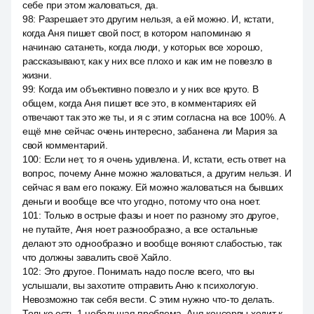
себе при этом жаловаться, да.
98
:
Разрешает это другим нельзя, а ей можно. И, кстати,
когда Аня пишет свой пост, в котором напоминаю я
начинаю сатанеть, когда люди, у которых все хорошо,
рассказывают, как у них все плохо и как им не повезло в
жизни.
99
:
Когда им объективно повезло и у них все круто. В
общем, когда Аня пишет все это, в комментариях ей
отвечают так это же ты, и я с этим согласна на все 100%. А
ещё мне сейчас очень интересно, забанена ли Мария за
свой комментарий.
100
:
Если нет, то я очень удивлена. И, кстати, есть ответ на
вопрос, почему Анне можно жаловаться, а другим нельзя. И
сейчас я вам его покажу. Ей можно жаловаться на бывших
деньги и вообще все что угодно, потому что она ноет.
101
:
Только в острые фазы и ноет по разному это другое,
не путайте, Аня ноет разнообразно, а все остальные
делают это однообразно и вообще воняют слабостью, так
что должны завалить своё Хайло.
102
:
Это другое. Понимать надо после всего, что вы
услышали, вы захотите отправить Аню к психологую.
Невозможно так себя вести. С этим нужно что-то делать.
Только есть 1 небольшая проблема. Аня консервы ходит к