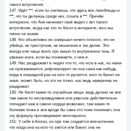
такого вступления.
147
:
Идёт ***, если ты считаешь, что здесь все лизоблюды и
***, что ты делаешь среди них, пошла в ***. Причём
интересно, что Аня начинает своё видео с вот такого
вступления, когда нас кто-то бесит в интернете, кого мы
лично не знаем.
148
:
Кто объективно не совершал ничего плохого, кто не
убийца, не преступник, не мошенник и так далее. Это
всегда или чаще всего про какую-то внутреннюю тень. Я
уважаю юнга, если вы понимаете, о чем я.
149
:
Нас раздражает в людях что-то, что есть в нас, но нами
не присваивается, рефлексирует ли она сама как-нибудь,
когда в очередной раз на кого-то ругается, кого-то Банит не
знаю, может быть, но это не точно, нас ведь наверняка не
раздражат.
150
:
Не бесят какие-то случайные вещи, ведь далеко не все
там какое-то несправедливое или ужасное действительно
попадает нам в самое сердце возможно, там какая-то
болевая точка и ana вроде бы сама это тоже понимает, она
эту формулу проговаривает многократно.
151
:
У себя в блогах, но при том создаётся впечатление,
что когда она на кого-то злится или Банит, она не