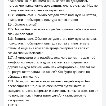
психолога, конечно, сама бы ни за что не догадалась,
потому что психологические защиты очень сильные. Нас не
пропускает наше сознание через этот
113
:
Защиты сам. Обычно вот для этого нам нужны, кстати,
психологи, чтобы проникать туда вот за эти вот
114
:
Знаете стены?
115
:
А ещё Аня консерва вроде бы приняла себя со всеми
своими плюсами.
116
:
Защиты сам. Обычно вот для этого нам нужны, кстати,
психологи, чтобы проникать туда вот за эти вот, знаете,
стены. А ещё Аня консерва вроде бы приняла себя со
всеми своими плюсами.
117
:
И минусами она разобралась, чего хочет, что для неё
комфортно, перестала думать о том, как понравиться
другим ей куда важнее жить, как комфортно ей, так вот же
он результат терапии, не так ли? Как будто да, если не
обращать внимания.
118
:
На то, что жизнь всех остальных людей вокруг Ани
превращается ***, она не стесняется сутяжничать и
скандалить, лепить ярлыки и выливать желчь на всех, кто ей
не понравился, и terror питок для Ани становится не
инструментом.
119
:
В.