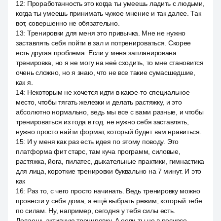
12
:
Проработанность это когда ты умеешь ладить с людьми,
когда ты умеешь принимать чужое мнение и так далее. Так
вот, совершенно не обязательно.
13
:
Тренировки для меня это привычка. Мне не нужно
заставлять себя пойти в зал и потренироваться. Скорее
есть другая проблема. Если у меня запланирована
тренировка, но я не могу на неё сходить, то мне становится
очень сложно, но я знаю, что не все такие сумасшедшие,
как я.
14
:
Некоторым не хочется идти в какое-то специальное
место, чтобы тягать железки и делать растяжку, и это
абсолютно нормально, ведь мы все с вами разные, и чтобы
тренироваться из года в год, не нужно себя заставлять,
нужно просто найти формат, который будет вам нравиться.
15
:
И у меня как раз есть идея по этому поводу. Это
платформа фит старс, там куча программ, силовые,
растяжка, йога, пилатес, дыхательные практики, гимнастика
для лица, короткие тренировки буквально на 7 минут. И это
как
16
:
Раз то, с чего просто начинать. Ведь тренировку можно
провести у себя дома, а ещё выбрать режим, который тебе
по силам. Ну, например, сегодня у тебя силы есть.
Делаешь активную тренировку. А если ты не в ресурсе,