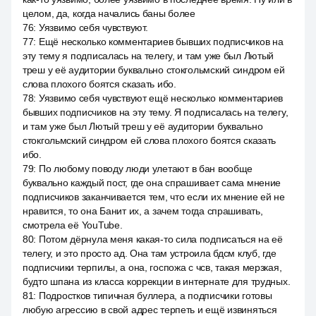
целом, да, когда начались баны более
76
:
Уязвимо себя чувствуют.
77
:
Ещё несколько комментариев бывших подписчиков на
эту тему я подписалась на телегу, и там уже был Лютый
треш у её аудитории буквально стокгольмский синдром ей
слова плохого боятся сказать ибо.
78
:
Уязвимо себя чувствуют ещё несколько комментариев
бывших подписчиков на эту тему. Я подписалась на телегу,
и там уже был Лютый треш у её аудитории буквально
стокгольмский синдром ей слова плохого боятся сказать
ибо.
79
:
По любому поводу люди улетают в бан вообще
буквально каждый пост, где она спрашивает сама мнение
подписчиков заканчивается тем, что если их мнение ей не
нравится, то она Банит их, а зачем тогда спрашивать,
смотрела её YouTube.
80
:
Потом дёрнула меня какая-то сила подписаться на её
телегу, и это просто ад. Она там устроила бдсм клуб, где
подписчики терпилы, а она, госпожа с чсв, такая мерзкая,
будто шпана из класса коррекции в интернате для трудных.
81
:
Подростков типичная буллера, а подписчики готовы
любую агрессию в свой адрес терпеть и ещё извиняться