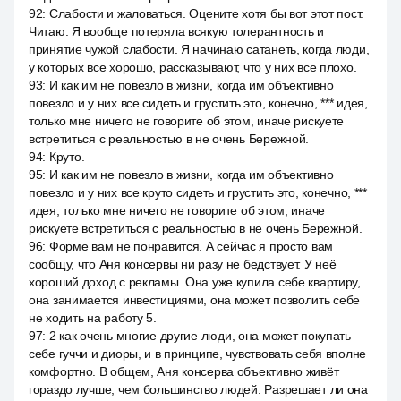
92
:
Слабости и жаловаться. Оцените хотя бы вот этот пост.
Читаю. Я вообще потеряла всякую толерантность и
принятие чужой слабости. Я начинаю сатанеть, когда люди,
у которых все хорошо, рассказывают, что у них все плохо.
93
:
И как им не повезло в жизни, когда им объективно
повезло и у них все сидеть и грустить это, конечно, *** идея,
только мне ничего не говорите об этом, иначе рискуете
встретиться с реальностью в не очень Бережной.
94
:
Круто.
95
:
И как им не повезло в жизни, когда им объективно
повезло и у них все круто сидеть и грустить это, конечно, ***
идея, только мне ничего не говорите об этом, иначе
рискуете встретиться с реальностью в не очень Бережной.
96
:
Форме вам не понравится. А сейчас я просто вам
сообщу, что Аня консервы ни разу не бедствует. У неё
хороший доход с рекламы. Она уже купила себе квартиру,
она занимается инвестициями, она может позволить себе
не ходить на работу 5.
97
:
2 как очень многие другие люди, она может покупать
себе гуччи и диоры, и в принципе, чувствовать себя вполне
комфортно. В общем, Аня консерва объективно живёт
гораздо лучше, чем большинство людей. Разрешает ли она