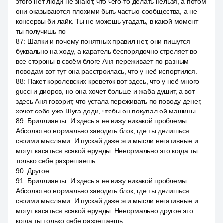
этого нет люди не знают, что чего-то делать нельзя, а потом
они оказываются плохими быть частью сообщества, а не
консервы би лайк. Ты не можешь угадать, в какой момент
ты получишь по
87
:
Шапки и почему понятных правил нет, они пишутся
буквально на ходу, а каратель беспорядочно стреляет во
все стороны в своём блоге Аня переживает по разным
поводам вот тут она расстроилась, что у неё испортился.
88
:
Пакет королевских креветок вот здесь, что у неё много
gucci и диоров, но она хочет больше и жаба душит, а вот
здесь Аня говорит, что устала переживать по поводу денег,
хочет себе уже Шуга деди, чтобы он покупал ей машины.
89
:
Бриллианты. И здесь я не вижу никакой проблемы.
Абсолютно нормально заводить блок, где ты делишься
своими мыслями. И пускай даже эти мысли негативные и
могут касаться всякой ерунды. Ненормально это когда ты
только себе разрешаешь.
90
:
Другое.
91
:
Бриллианты. И здесь я не вижу никакой проблемы.
Абсолютно нормально заводить блок, где ты делишься
своими мыслями. И пускай даже эти мысли негативные и
могут касаться всякой ерунды. Ненормально другое это
когда ты только себе разрешаешь.