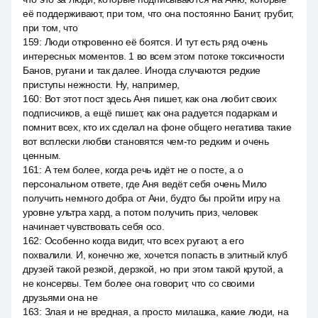
её поддерживают, при том, что она постоянно Банит, грубит,
при том, что
159
:
Люди откровенно её боятся. И тут есть ряд очень
интересных моментов. 1 во всем этом потоке токсичности
Банов, ругани и так далее. Иногда случаются редкие
приступы нежности. Ну, например,
160
:
Вот этот пост здесь Аня пишет, как она любит своих
подписчиков, а ещё пишет, как она радуется подаркам и
помнит всех, кто их сделал на фоне общего негатива такие
вот всплески любви становятся чем-то редким и очень
ценным.
161
:
А тем более, когда речь идёт не о посте, а о
персональном ответе, где Аня ведёт себя очень Мило
получить немного добра от Ани, будто бы пройти игру на
уровне ультра хард, а потом получить приз, человек
начинает чувствовать себя осо.
162
:
Особенно когда видит, что всех ругают, а его
похвалили. И, конечно же, хочется попасть в элитный клуб
друзей такой резкой, дерзкой, но при этом такой крутой, а
не консервы. Тем более она говорит, что со своими
друзьями она не
163
:
Злая и не вредная, а просто милашка, какие люди, на