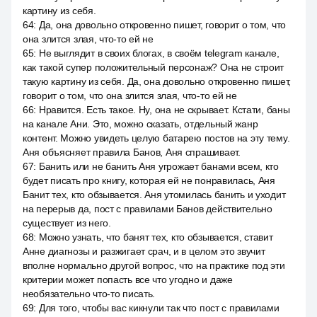
картину из себя.
64
:
Да, она довольно откровенно пишет, говорит о том, что
она злится злая, что-то ей не
65
:
Не выглядит в своих блогах, в своём telegram канале,
как такой супер положительный персонаж? Она не строит
такую картину из себя. Да, она довольно откровенно пишет,
говорит о том, что она злится злая, что-то ей не
66
:
Нравится. Есть такое. Ну, она не скрывает. Кстати, баны
на канале Ани. Это, можно сказать, отдельный жанр
контент. Можно увидеть целую батарею постов на эту тему.
Аня объясняет правила Банов, Аня спрашивает.
67
:
Банить или не банить Аня угрожает банами всем, кто
будет писать про книгу, которая ей не понравилась, Аня
Банит тех, кто обзывается. Аня утомилась банить и уходит
на перерыв да, пост с правилами Банов действительно
существует из него.
68
:
Можно узнать, что банят тех, кто обзывается, ставит
Анне диагнозы и разжигает срач, и в целом это звучит
вполне нормально другой вопрос, что на практике под эти
критерии может попасть все что угодно и даже
необязательно что-то писать.
69
:
Для того, чтобы вас кикнули так что пост с правилами