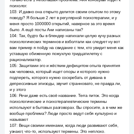
психолог.
103
:
И давно она открыто делится своим опытом по этому
поводу? Я больше 2 лет в регулярной психотерапии, и у
меня просто 1000000 открытий, наверное за это время
было. А ещё посты Ани написаны так?
104
:
Так, будто бы в блендер напихали целую кучу разных
психологических терминов и взболтали как следует ну вот
вам пример я пойду на свидание с тем, кто увидит меня как
уставшую обиженную пожухлую тридцатилетку с
рационализатор.
105
:
Защитами эго и жёстким дефицитом опыта принятия
как человека, который ищет опоры и которого нужно
подпереть, которого нужно соскребать от дивана в
депрессивные эпизоды, звучит странновато, не правда ли,
и у этого
106
:
Речи даже есть своё название. Terra питок. Это когда
психологические и психотерапевтические термины
используют в бытовых разговорах. Вы спросите, а в чем же
вообще проблема? Люди просто ведут себя культурно и
называют
107
:
Вещи своими именами, когда люди развивают себя,
узнают, что-то, используют термины. Это неплохо.