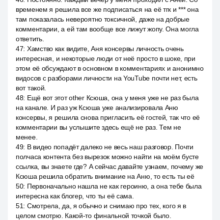
временем я решила все же подписаться на её тгк и *** она
там показалась невероятно токсичной, даже на добрые
комментарии, а ей там вообще все лижут жопу. Она могла
ответить.
47
:
Хамство как видите, Аня консервы личность очень
интересная, и некоторые люди от неё просто в шоке, при
этом её обсуждают в основном в комментариях и анонимно
видосов с разборами личности на YouTube почти нет, есть
вот такой.
48
:
Ещё вот этот other Ксюша, она у меня уже не раз была
на канале. И раз уж Ксюша уже анализировала Аню
консервы, я решила снова пригласить её гостей, так что её
комментарии вы услышите здесь ещё не раз. Тем не
менее.
49
:
В видео попадёт далеко не весь наш разговор. Почти
полчаса контента без вырезок можно найти на моём бусте
ссылка, вы знаете где? А сейчас давайте узнаем, почему же
Ксюша решила обратить внимание на Аню, то есть ты её
50
:
Первоначально нашла не как героиню, а она тебе была
интересна как блогер, что ты её сама.
51
:
Смотрела, да, я обычно и снимаю про тех, кого я в
целом смотрю. Какой-то финальной точкой было.