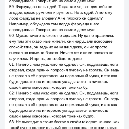
оправдывала. Говорит, что на самом деле муж
59
:
Фаркуад он не злодей. Тогда там че, все для тебя не
злодеи, кроме румпеля и румпель. Не злодей. А почему
лорд фаркуад не злодей? А че плохого он сделал?
Например, обсуждала там лорда фаркуада и его
оправдывала. Говорит, что на самом деле муж
60
:
Мужик ничего плохого не сделал. Ну да не нравились
ему там эти сказочные жители, они нарушали всеобщее
спокойствие, он ведь их не казнил даже, он их просто
выслал на какие-то болота. Ничего же с ними плохого не
случилось. И прянь, он вообще то даже
61
:
Ничего с ним ужасного не сделал. Он, подумаешь, ноги
оторвал, когда пряник попросил пуговку не трогать. Он ведь
не трогал в её представлении нормальный чувак, и это как
будто достаточно интересно укладывается в личность
самой анны консервы, которая тоже как бу.
62
:
Ничего с ним ужасного не сделал. Он, подумаешь, ноги
оторвал, когда пряник попросил пуговку не трогать. Он ведь
не трогал в её представлении нормальный чувак, и это как
будто достаточно интересно укладывается в личность
самой анны консервы, которая тоже как будто.
63
:
Не выглядит в своих блогах в своём telegram канале, как
такой супер положительный персонаж она не строит такую