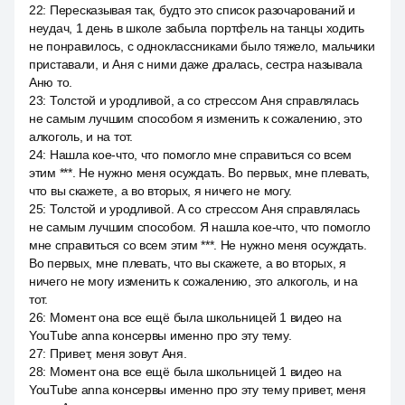
22
:
Пересказывая так, будто это список разочарований и
неудач, 1 день в школе забыла портфель на танцы ходить
не понравилось, с одноклассниками было тяжело, мальчики
приставали, и Аня с ними даже дралась, сестра называла
Аню то.
23
:
Толстой и уродливой, а со стрессом Аня справлялась
не самым лучшим способом я изменить к сожалению, это
алкоголь, и на тот.
24
:
Нашла кое-что, что помогло мне справиться со всем
этим ***. Не нужно меня осуждать. Во первых, мне плевать,
что вы скажете, а во вторых, я ничего не могу.
25
:
Толстой и уродливой. А со стрессом Аня справлялась
не самым лучшим способом. Я нашла кое-что, что помогло
мне справиться со всем этим ***. Не нужно меня осуждать.
Во первых, мне плевать, что вы скажете, а во вторых, я
ничего не могу изменить к сожалению, это алкоголь, и на
тот.
26
:
Момент она все ещё была школьницей 1 видео на
YouTube anna консервы именно про эту тему.
27
:
Привет, меня зовут Аня.
28
:
Момент она все ещё была школьницей 1 видео на
YouTube anna консервы именно про эту тему привет, меня