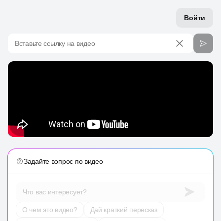
Войти
Вставьте ссылку на видео
Задайте вопрос по видео
Что вас интересует?
О чем это видео?
Дай краткий пересказ