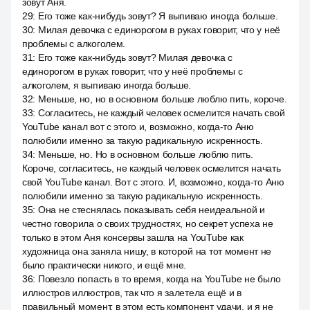
зовут Аня.
29
:
Его тоже как-нибудь зовут? Я выпиваю иногда больше.
30
:
Милая девочка с единорогом в руках говорит, что у неё
проблемы с алкоголем.
31
:
Его тоже как-нибудь зовут? Милая девочка с
единорогом в руках говорит, что у неё проблемы с
алкоголем, я выпиваю иногда больше.
32
:
Меньше, но, но в основном больше люблю пить, короче.
33
:
Согласитесь, не каждый человек осмелится начать свой
YouTube канал вот с этого и, возможно, когда-то Аню
полюбили именно за такую радикальную искренность.
34
:
Меньше, но. Но в основном больше люблю пить.
Короче, согласитесь, не каждый человек осмелится начать
свой YouTube канал. Вот с этого. И, возможно, когда-то Аню
полюбили именно за такую радикальную искренность.
35
:
Она не стеснялась показывать себя неидеальной и
честно говорила о своих трудностях, но секрет успеха не
только в этом Аня консервы зашла на YouTube как
художница она заняла нишу, в которой на тот момент не
было практически никого, и ещё мне.
36
:
Повезло попасть в то время, когда на YouTube не было
иллюстров иллюстров, так что я залетела ещё и в
правильный момент, в этом есть компонент удачи, и я не