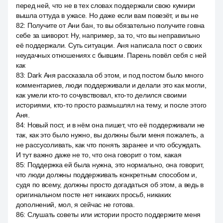
перед ней, что не в тех словах поддержали свою кумири
вышла оттуда в ужасе. Но даже если вам повезёт, и вы не
82
:
Получите от Ани бан, то вы обязательно получите говна
себе за шиворот. Ну, например, за то, что вы неправильно
её поддержали. Суть ситуации. Аня написала пост о своих
неудачных отношениях с бывшим. Парень повёл себя с ней
как
83
:
Dark Аня рассказала об этом, и под постом было много
комментариев, люди поддерживали и делали это как могли,
как умели кто-то сочувствовал, кто-то делился своими
историями, кто-то просто размышлял на тему, и после этого
Аня.
84
:
Новый пост, и в нём она пишет, что её поддерживали не
так, как это было нужно, вы должны были меня пожалеть, а
не рассусоливать, как что понять заранее и что обсуждать.
И тут важно даже не то, что она говорит о том, какая
85
:
Поддержка ей была нужна, это нормально, она говорит,
что люди должны поддерживать конкретным способом и,
судя по всему, должны просто догадаться об этом, а ведь в
оригинальном посте нет никаких просьб, никаких
дополнений, мол, я сейчас не готова.
86
:
Слушать советы или истории просто поддержите меня