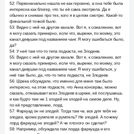
52
:
Первоначально нашла не как героиню, а она тебе была
интересна как блогер, что ты её сама смотрела. Да я
обычно и снимаю про тех, кого я в целом смотрю. Какой-то
финальной точкой было.
53
:
Видео с ней на другом канале. Вот я, к сожалению, вот
я могу сказать примерно, если что, вырежи, по моему, это
канал девушки под названием чанг. Я могу ошибаться было,
да?
54
:
У неё там что-то типа подкаста, не Злодеев.
55
:
Видео с ней на другом канале. Вот я, к сожалению, вот
я могу сказать примерно, если что, вырежи, по моему, это
канал девушки под названием чанг. Я могу ошибаться, у
неё там было, да, что-то типа подкаста, не Злодеев.
56
:
Шрека обсуждали, что именно для меня там было
интересно, на этом подкасте, что Анна консервы, можно
сказать, отмазывает всех Злодеев в шреке, её послушаешь
и как будто там ни 1 злодей не злодей на самом деле. Ну,
по её представлению, лорд.
57
:
Фаркуад он не злодей. Тогда там че, все для тебя не
злодеи, кроме румпеля и румпель? Не злодей. А почему
лорд фаркуад не злодей? А че плохого он сделал?
58
:
Например, обсуждала там лорда фаркуада и его