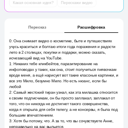
Какая основная идея?
Перескажи видео
Пересказ
Расшифровка
0
:
Она снимает видео о косметике, быте и путешествиях
учусь краситься и болтаю итоги года поражения и радости
лето в 2 столицах, покупки и подарки, можно сказать,
исчезающий вид на YouTube.
1
:
Никаких тебе кликбейтов, паразитирование на
инфоповодах у таких, как она, стоит получиться пиявочкам
вроде меня, а ещё нарисует вот такие классные картинки, и
все это Мило, безумно Мило. Но есть нюанс, если бы
любой
2
:
Самый жестокий тиран узнал, как эта милашка относится
к своим подписчикам, он бы просто заплакал, заплакал от
того, что он никогда не достигнет такого совершенства,
когда я открыла для себя телегу, а не консервы, я была под
большим впечатлением.
3
:
Хотя бы потому, что. А за то, что вы сочувствуете Анне,
неправильно на вас выльется.