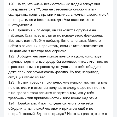
120
:
На то, что жизнь всех остальных людей вокруг Ани
превращается в ***, она не стесняется сутяжничать и
скандалить, лепить ярлыки и выливать желчь на всех, кто ей
не понравился и terror питок для Ани становится не
инструментом.
121
:
Принятия и помощи, он становится оружием на
пабмеде. Кстати, есть статья по поводу этого феномена.
Все мы с вами Любим пабмед. Вот она, статья. Можете
найти в описании и прочитать, если хотите ознакомиться.
Но давайте я вкратце вам обрисую.
122
:
В общем, человек прикрывается наукой, использует
научные термины все вроде бы вежливо, интеллигентно, но
в разговоре ты все равно чувствуешь, что тебя обгадили,
даже если все звучит очень красиво. Ну вот, например,
ситуация кто-то из вас
123
:
Пустим, говорит, приятелю, мне неприятно, что ты мне
не ответил, и в ответ вы получаете следующее нет, нет, нет,
я не пропал, твоя реакция говорит о том, что у тебя
тревожный тип привязанности и тебе нужно над этим.
124
:
Поработать. И вот получается, что это не тебя
обидели, а ты плохой человек и при этом ещё и не
проработанный. Здорово, правда? И это как раз то, о чем я