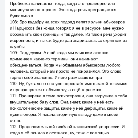
Проблема начинается тогда, когда это чрезмерно или
манипулятивно терапет. Это когда речь превращается
буквально в
108
:
Бро кадабру на всех подряд лепят ярлыки абьюзеров
и Нарциссов без конца говорят, я не в ресурсе, мне нужно
обозначить свои границы и так далее. Из такой речи уходит
искренность, и ты как будто разговариваешь со скриптом из
службы.
109
:
Поддержки. А ещё когда мы слишком активно
применяем какие-то термины, они начинают
обесцениваться. Когда мы обзываем абьюзером любого
человека, который нам просто не понравился. Это слово
теряет своё значение. У него размываются гра
110
:
Ну, буквально оно уже перестаёт иметь какой-то смысл
и превращается в обзывалку, а ещё терапетва.
111
:
Прошарена в теме психотерапии, она загрузила в себя
внушительную базу слов. Она знает, какие у неё есть
психологические защиты, какие у неё дефициты, какие ей
нужны опоры. Я нашла вторичную выгоду даже в своей
очень
112
:
Продолжительной тяжёлой клинической депрессии. И
когда я её поняла и осознала, ну, тоже с помощью