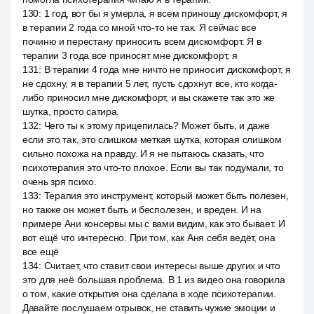
130
:
1 год, вот бы я умерла, я всем приношу дискомфорт, я
в терапии 2 года со мной что-то не так. Я сейчас все
починю и перестану приносить всем дискомфорт. Я в
терапии 3 года все приносят мне дискомфорт, я
131
:
В терапии 4 года мне ничто не приносит дискомфорт, я
не сдохну, я в терапии 5 лет, пусть сдохнут все, кто когда-
либо приносил мне дискомфорт, и вы скажете так это же
шутка, просто сатира.
132
:
Чего ты к этому прицепилась? Может быть, и даже
если это так, это слишком меткая шутка, которая слишком
сильно похожа на правду. И я не пытаюсь сказать, что
психотерапия это что-то плохое. Если вы так подумали, то
очень зря психо.
133
:
Терапия это инструмент, который может быть полезен,
но также он может быть и бесполезен, и вреден. И на
примере Ани консервы мы с вами видим, как это бывает. И
вот ещё что интересно. При том, как Аня себя ведёт, она
все ещё
134
:
Считает, что ставит свои интересы выше других и что
это для неё большая проблема. В 1 из видео она говорила
о том, какие открытия она сделала в ходе психотерапии.
Давайте послушаем отрывок, не ставить чужие эмоции и