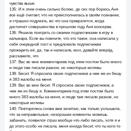
чувства выше.
135
:
И я этим очень сильно болею, до сих пор борюсь Аня
все ещё считает, что не преисполнилась в своём познании,
и страшно подумать, во что она превратится, когда
достигнет совершенства в прошлом году Аня консерва.
136
:
Решила поиграть со своими подписчиками в игру в
кальмара. Если вы помните, что это такое, она написала у
себя очередной пост и предложила подписчикам
прожарить её, да, так и написала, мол, давайте вперёд,
расскажите, что
137
:
Вас во мне комментариев под этим постом было много
и люди там писали разное, но некоторые мотивы
138
:
Бесит. Я спросила своих подписчиков а чем же их бешу
я 383 жалобы на меня.
139
:
Вас во мне бесит. Я спросила своих подписчиков, а
чем же их бешу я. Комментариев под этим постом было
много 383 жалобы на меня, и люди там писали разное, но
некоторые мотивы
140
:
Повторялись снова вам зачитаю, как только услышала,
что за неправильные, нехорошие комменты можешь
забанить, появился страх вообще что-либо писать, хотя я и
до этого особо не писала, меня иногда бесит, что ты кого-то