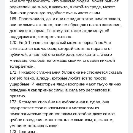
какая-то тревожность. Это знакомо людям, может быть от
родителей, не знаю, в каких-то, в какой-то среде, может
быть они росли где подобное очень часто с ним
169
:
Происходило, да, и они не видят в этом ничего такого,
они не замечают этого, они не обращают на это внимание,
для них это норма. Поэтому вот такие люди могут её
поддерживать, смотреть активно.
170
:
Ещё 1 очень интересный момент через блок Аня
считывается как человек, который стоит не наравне с
публикой, а над ней она выбирает, кого казнить, а кого
миловать, она бьёт на отмашь своими словами никакой
толерантной.
171
:
Никакого сглаживания Углов она не стесняется сказать
вот это говно, а люди, которые любят вот то просто
ущербные. И некоторые люди воспринимают такую линию
поведения как признак силы, а сила это респектово и
приятно.
172
:
К тому же сила Ани не дуболомная и тупая, она
подкрепляет свои высказывания чистоколом из
психологических терминов таким способом даже самое
грубое поведение может стать не хамством, а, скажем,
умением отстаивать свои.
173
:
Границы.