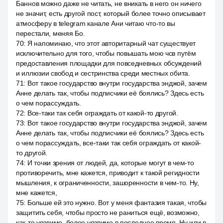
Баннов можно даже не читать, не вникать в него он ничего
не значит, есть другой пост, который более точно описывает
атмосферу в telegram канале Ани читаю что-то вы
перестали, меняя Бо.
70
:
Я напоминаю, что этот авторитарный чат существует
исключительно для того, чтобы повышать мою чсв путём
предоставления площадки для повседневных обсуждений
и иллюзии свобод и сестринства среди местных обита.
71
:
Вот такое государство внутри государства энджой, зачем
Анне делать так, чтобы подписчики её боялись? Здесь есть
о чем порассуждать.
72
:
Все-таки так себя ограждать от какой-то другой.
73
:
Вот такое государство внутри государства энджой, зачем
Анне делать так, чтобы подписчики её боялись? Здесь есть
о чем порассуждать, все-таки так себя ограждать от какой-
то другой.
74
:
И точки зрения от людей, да, которые могут в чем-то
противоречить, мне кажется, приводит к такой регидности
мышления, к ограниченности, зашоренности в чем-то. Ну,
мне кажется,
75
:
Больше ей это нужно. Вот у меня фантазия такая, чтобы
защитить себя, чтобы просто не раниться ещё, возможно,
как-то уязвимо, более уязвимо в последнее время. Ну или в