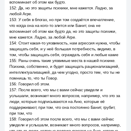
вспоминает об этом как будто.
152
:
Да, но это защиты психики, мне кажется. Ладно, за
любой Агре.
153
:
У себя в блогах, но при том создаётся впечатление,
что когда она на кого-то злится или Банит, она не
вспоминает об этом как будто да, но это защиты психики,
мне кажется. Ладно, за любой Агре.
154
:
Стоит какая-то уязвимость, нам агрессия нужна, чтобы
защищать себя, и у неё большая потребность, видимо, в
том, чтобы защищать себя, ограждать себя и любые какие
155
:
Раны очень такие уязвимые места в нашей психике.
Психика, собственно, и будет защищать рационализацией,
интеллектуализацией, да чем угодно, просто тем, что ты не
помнишь то, что ты Говор.
156
:
Говорил об этом.
157
:
После всего, что мы с вами сейчас увидели и
услышали, возникает много вопросов, например, что это за
люди, которые подписываются на Аню, которые её
поддерживают, при том, что она постоянно Банит, грубит,
при том, что
158
:
Говорил об этом после всего, что мы с вами сейчас
увидели и услышали, возникает много вопросов, например,
что это за люди, которые подписываются на Аню, которые