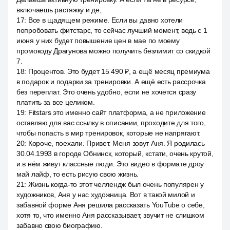
включаешь растяжку и де,
17
:
Все в щадящем режиме. Если вы давно хотели
попробовать фитстарс, то сейчас лучший момент, ведь с 1
июня у них будет повышение цен в мае по моему
промокоду Драгунова можно получить безлимит со скидкой
7.
18
:
Процентов. Это будет 15 490 ₽, а ещё месяц премиума
в подарок и подарки за тренировки. А ещё есть рассрочка
без переплат. Это очень удобно, если не хочется сразу
платить за все целиком.
19
:
Fitstars это именно сайт платформа, а не приложение
оставляю для вас ссылку в описании, проходите для того,
чтобы попасть в мир тренировок, которые не напрягают.
20
:
Короче, поехали. Привет. Меня зовут Аня. Я родилась
30.04.1993 в городе Обнинск, который, кстати, очень крутой,
и в нём живут классные люди. Это видео в формате дроу
май лайф, то есть рисую свою жизнь.
21
:
Жизнь когда-то этот челлендж был очень популярен у
художников, Аня у нас художница. Вот в такой милой и
забавной форме Аня решила рассказать YouTube о себе,
хотя то, что именно Аня рассказывает, звучит не слишком
забавно свою биографию.