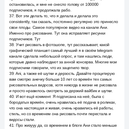
остановилась, и мне не снесло голову от 100000
подписчиков, я продолжала рабо.
37
:
Вот эти делать то, что я делала и делала это
consistently, так сказать, постоянно регулярно это принесло
свои плоды. Самое популярное видео на канале Ани.
Именно про рисование. Тут она исправляет рисунки
подписчиков. Тут
38
:
Учит рисовать в фотошопе, тут рассказывает, какой
графический планшет самый лучший я в своём telegram
канале сделала небольшой опрос, и там нашлись люди,
которые давно наблюдают за анной консерва. Многие мои
подписчики говорили, что их зацепило твор.
39
:
Ani, а также её шутки и дерзость. Давайте процитирую
вам смотрю анечку больше 10 лет со времён тех самых
рисовательных видосов, хотя никогда в жизни не рисовала
и просто нравилось смотреть за дерзкий вайбик и шутки.
40
:
И вот ещё коммент. Я подписана на неё, была с
бородатых времён, очень нравилась её подача в роликах,
что она настоящая и живая, очень нравились её работы,
стиль, но со временем она рисовать почти перестала и
видосы стали.
41
:
Про жизууу да, со временем в блоге Ани стало меньше