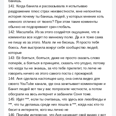
банишь.
141
:
Когда банила и рассказывала я испытываю
раздражение плюс страх неизвестности, мне непонятна
история почему ты банишь людей, у которых мнение хоть
немного отлично от твоего? При этом такие комменты
обычно не подозревают срач глобаль.
142
:
Масштаба. Из за этого создаётся ощущение, что в
комментах все ходят по минному полю. Да и я тоже сама
не пишу из за этого. Мало ли не бесишь. Я просто тебя
боюсь. Аня выстроила вокруг себя сообщество людей,
которые
143
:
Её бояться, бояться, даже не просто сказать слово
поперёк, а бояться в принципе, сказать что угодно, потому
что когда ты не знаешь, за что тебе прилетит, то легче не
говорить ничего из этого самого поста с прожаркой.
144
:
Аня сделала настоящее шоу, она сняла видео для
своего YouTube канала, где она зачитывает комментарии и
Банит людей вот так у вас попросили честности, а потом
обосрали на весь интернет и забанили Соня тоже.
145
:
Идёт ***, если ты считаешь, что здесь все лизоблюды и
***, что ты делаешь среди них пошла в ***, когда нас кто-то
бесит в интернете, кого мы лично не
146
:
Причём интересно, что Аня начинает своё видео с вот