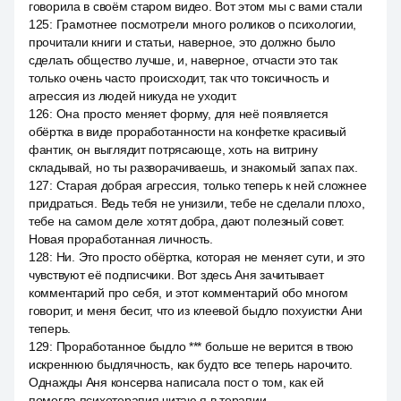
говорила в своём старом видео. Вот этом мы с вами стали
125
:
Грамотнее посмотрели много роликов о психологии,
прочитали книги и статьи, наверное, это должно было
сделать общество лучше, и, наверное, отчасти это так
только очень часто происходит, так что токсичность и
агрессия из людей никуда не уходит.
126
:
Она просто меняет форму, для неё появляется
обёртка в виде проработанности на конфетке красивый
фантик, он выглядит потрясающе, хоть на витрину
складывай, но ты разворачиваешь, и знакомый запах пах.
127
:
Старая добрая агрессия, только теперь к ней сложнее
придраться. Ведь тебя не унизили, тебе не сделали плохо,
тебе на самом деле хотят добра, дают полезный совет.
Новая проработанная личность.
128
:
Ни. Это просто обёртка, которая не меняет сути, и это
чувствуют её подписчики. Вот здесь Аня зачитывает
комментарий про себя, и этот комментарий обо многом
говорит, и меня бесит, что из клеевой быдло похуистки Ани
теперь.
129
:
Проработанное быдло *** больше не верится в твою
искреннюю быдлячность, как будто все теперь нарочито.
Однажды Аня консерва написала пост о том, как ей
помогла психотерапия читаю я в терапии.