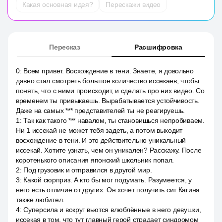
Какая основная идея?
Перескажи видео
Пересказ
Расшифровка
0
:
Всем привет. Восхождение в тени. Знаете, я довольно
давно стал смотреть большое количество иссекаев, чтобы
понять, что с ними происходит, и сделать про них видео. Со
временем ты привыкаешь. Вырабатывается устойчивость.
Даже на самых *** представителей ты не реагируешь.
1
:
Так как такого *** навалом, ты становишься непробиваем.
Ни 1 иссекай не может тебя задеть, а потом выходит
восхождение в тени. И это действительно уникальный
иссекай. Хотите узнать, чем он уникален? Расскажу. После
коротенького описания японский школьник попал.
2
:
Под грузовик и отправился в другой мир.
3
:
Какой сюрприз. А кто бы мог подумать. Разумеется, у
него есть отличие от других. Он хочет получить сит Кагина
также любител.
4
:
Суперсила и вокруг вьются влюблённые в него девушки,
иссекая в том, что тут главный герой страдает синдромом