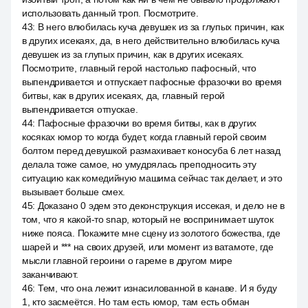
использовать данный троп. Посмотрите.
43
:
В него влюбилась куча девушек из за глупых причин, как
в других исекаях, да, в него действительно влюбилась куча
девушек из за глупых причин, как в других исекаях.
Посмотрите, главный герой настолько пафосный, что
выпендривается и отпускает пафосные фразочки во время
битвы, как в других исекаях, да, главный герой
выпендривается отпускае.
44
:
Пафосные фразочки во время битвы, как в других
косяках юмор то когда будет, когда главный герой своим
болтом перед девушкой размахивает коносуба 6 лет назад
делала тоже самое, но умудрялась преподносить эту
ситуацию как комедийную машима сейчас так делает, и это
вызывает больше смех.
45
:
Доказано 0 эдем это деконструкция иссекая, и дело не в
том, что я какой-то snap, который не воспринимает шуток
ниже пояса. Покажите мне сцену из золотого божества, где
шарей и *** на своих друзей, или момент из ватамоте, где
мысли главной героини о гареме в другом мире
заканчивают.
46
:
Тем, что она лежит изнасилованной в канаве. И я буду
1, кто засмеётся. Но там есть юмор, там есть обман