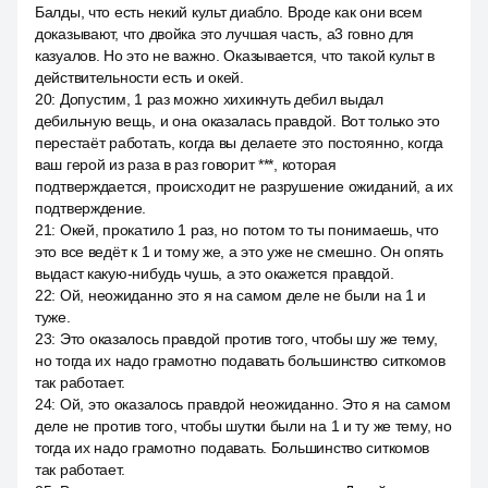
Балды, что есть некий культ диабло. Вроде как они всем
доказывают, что двойка это лучшая часть, a3 говно для
казуалов. Но это не важно. Оказывается, что такой культ в
действительности есть и окей.
20
:
Допустим, 1 раз можно хихикнуть дебил выдал
дебильную вещь, и она оказалась правдой. Вот только это
перестаёт работать, когда вы делаете это постоянно, когда
ваш герой из раза в раз говорит ***, которая
подтверждается, происходит не разрушение ожиданий, а их
подтверждение.
21
:
Окей, прокатило 1 раз, но потом то ты понимаешь, что
это все ведёт к 1 и тому же, а это уже не смешно. Он опять
выдаст какую-нибудь чушь, а это окажется правдой.
22
:
Ой, неожиданно это я на самом деле не были на 1 и
туже.
23
:
Это оказалось правдой против того, чтобы шу же тему,
но тогда их надо грамотно подавать большинство ситкомов
так работает.
24
:
Ой, это оказалось правдой неожиданно. Это я на самом
деле не против того, чтобы шутки были на 1 и ту же тему, но
тогда их надо грамотно подавать. Большинство ситкомов
так работает.