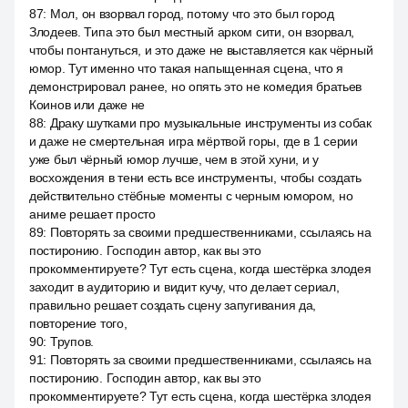
87
:
Мол, он взорвал город, потому что это был город
Злодеев. Типа это был местный арком сити, он взорвал,
чтобы понтануться, и это даже не выставляется как чёрный
юмор. Тут именно что такая напыщенная сцена, что я
демонстрировал ранее, но опять это не комедия братьев
Коинов или даже не
88
:
Драку шутками про музыкальные инструменты из собак
и даже не смертельная игра мёртвой горы, где в 1 серии
уже был чёрный юмор лучше, чем в этой хуни, и у
восхождения в тени есть все инструменты, чтобы создать
действительно стёбные моменты с черным юмором, но
аниме решает просто
89
:
Повторять за своими предшественниками, ссылаясь на
постиронию. Господин автор, как вы это
прокомментируете? Тут есть сцена, когда шестёрка злодея
заходит в аудиторию и видит кучу, что делает сериал,
правильно решает создать сцену запугивания да,
повторение того,
90
:
Трупов.
91
:
Повторять за своими предшественниками, ссылаясь на
постиронию. Господин автор, как вы это
прокомментируете? Тут есть сцена, когда шестёрка злодея