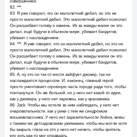
совершенней.
82
:
***.
83
:
Я уже говорил, что он малолетний дебил, но это не
просто малолетний дебил. Это малолетний дебил психопат.
Он расшибает голову о камень. Из за жажды магии он это
делал, ещё будучи в обычном мире, убивает бандитов,
убивает с наслаждением.
84
:
***. Я уже говорил, что он малолетний дебил, но это не
просто малолетний дебил. Это малолетний дебил психопат.
Он расшибает голову о камень. Из за жажды магии он это
делал, ещё будучи в обычном мире, убивает бандитов,
убивает с наслаждением.
85
:
А, ну это он так от мести кайфует джокер, так не
наслаждается процессом. И, наконец, главный герой
просто уничтожает огромную часть города ради того, чтобы
понтануться. Он же больной, но у него нет какой-то идеи,
как у джокера, у него нет харизмы, как у красавчика.
86
:
Jack. Чтобы мы хотели за ним наблюдать, у него нет
очаровательности, как у рики с тем же синдромом
восьмиклассника. У него нет заразительности Хойна, кемы
с такими же детсадовскими ужимками, чтобы мы могли хотя
бы закрыть глаза на это у него нет ничего, чтобы зритель
его хоть как-то мог оправдать.