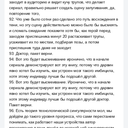
заходит в аудиторию и видит кучу трупов, что делает
сериал, правильно решает создать сцену запугивания, да,
повторение того,
92
:
Что уже было сотни раз сделано это путь восхождения в
тени, но эту сцену действительно можно было бы высмеять
и сломать ожидание покажите хотя бы, как герой перед
заходом приспешника минут 20 растаскивает трупы,
усаживает их по местам, подбирая позы, а потом
приспешник туда даже не заходит.
93
:
Доктор, пакет верни.
94
:
Вот это будет высмеивание иронично, что в начале
сериала демонстрируют вот эту книгу, потому что дарвин
явно хотел бы изучить, как устроен мозг такого имбицила,
хотя этому индивиду лучше бы подошёл другой.
95
:
Вот это будет высмеивание. Иронично, что в начале
сериала демонстрируют вот эту книгу, потому что дарвин
явно хотел бы изучить, как устроен мозг такого имбицила,
хотя этому индивиду лучше бы подошёл другой доктор.
Пакет верни.
96
:
Есть теория технологической сингулярности мол, мы
дойдём до такого уровня прогресса, что сами перестанем
понимать, как работают наши устройства автор
восхождения в тени дошёл до иссекай ной сингулярности,