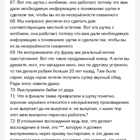
67
:
Вот эта шутка с колбэком, она работает, потому что вам
дали необходимую информацию к пониманию шутки и
сделали так, чтобы вы из за несерьёзности сказанного
68
:
Мы напрасно умоляли его сделать дом
соответствующим местной эстетике. Вот эта шутка с
колбэком, она работает, потому что вам дали необходимую
информацию к пониманию шутки и сделали так, чтобы вы
из за несерьёзности сказанного
69
:
Не воспринимали эту фразу как реальный мотив
преступления. Вот что такое продуманный юмор. А если вы
думаете, мол, это западное кино, оно по другому устроено,
то так делали рубаки больше 20 лет назад. Там была
серия, когда герои хотели получить супер вкусный обед.
Ради этого ловили драко.
70
:
Выслушивали байки от деда.
71
:
Что в финале также превратили в шутку понятно,
агроном серьёзно относится к несерьёзному произведению
и не выкупает да не выкупаю я, не выкупаю, с каких пор
этот мем внезапно перестал работать?
72
:
В отношении восхождения ведь все, что делает
восхождение в тени, это ***, которую я должен
воспринимать через призму постиронии, и это даже не
подпадает под категорию так плохо, что хорошо, как какая-