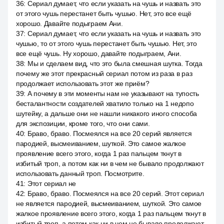
36
:
Сериал думает, что если указать на чушь и назвать это
от этого чушь перестанет быть чушью. Нет, это все ещё
хорошо. Давайте подыграем Ани.
37
:
Сериал думает, что если указать на чушь и назвать это
чушью, то от этого чушь перестанет быть чушью. Нет, это
все ещё чушь. Ну хорошо, давайте подыграем, Ани.
38
:
Мы и сделаем вид, что это была смешная шутка. Тогда
почему же этот прекрасный сериал потом из раза в раз
продолжает использовать этот же приём?
39
:
А почему в эти моменты нам не указывают на тупость
бесталантности создателей хватило только на 1 недопо
шутейку, а дальше они не нашли никакого иного способа
для экспозиции, кроме того, что они сами.
40
:
Браво, браво. Посмеялся на все 20 серий является
пародией, высмеиванием, шуткой. Это самое жалкое
проявление всего этого, когда 1 раз пальцем ткнут в
избитый троп, а потом как ни в чем не бывало продолжают
использовать данный троп. Посмотрите.
41
:
Этот сериал не
42
:
Браво, браво. Посмеялся на все 20 серий. Этот сериал
не является пародией, высмеиванием, шуткой. Это самое
жалкое проявление всего этого, когда 1 раз пальцем ткнут в
избитый троп, а потом как ни в чем не бывало продолжают