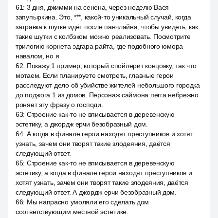
61
:
3 дня, джимми на сенена, через неделю Вася
запупыркина. Это, ***, какой-то уникальный случай, когда
затравка к шутке идёт после панчлайна, чтобы увидеть, как
такие шутки с колбэком можно реализовать. Посмотрите
трилогию корнета эдгара райта, где подобного юмора
навалом, но я
62
:
Покажу 1 пример, который спойлерит концовку, так что
мотаем. Если планируете смотреть, главные герои
расследуют дело об убийстве жителей небольшого городка
до поджога 1 из домов. Персонаж саймона пегга небрежно
роняет эту фразу о господи.
63
:
Строение как-то не вписывается в деревенскую
эстетику, а джордж ерчи безобразный дом.
64
:
А когда в финале герои находят преступников и хотят
узнать, зачем они творят такие злодеяния, даётся
следующий ответ.
65
:
Строение как-то не вписывается в деревенскую
эстетику, а когда в финале герои находят преступников и
хотят узнать, зачем они творят такие злодеяния, даётся
следующий ответ. А джордж ерчи безобразный дом.
66
:
Мы напрасно умоляли его сделать дом
соответствующим местной эстетике.