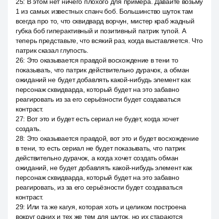
25
:
В этом нет ничего плохого для примера. Давайте возьму
1 из самых известных спанч боб. Большинство шуток там
всегда про то, что сквидвард ворчун, мистер краб жадный
губка боб гиперактивный и позитивный патрик тупой. А
теперь представьте, что всякий раз, когда выставляется. Что
патрик сказал глупость.
26
:
Это оказывается правдой восхождение в тени то
показывать, что патрик действительно дурачок, а обман
ожиданий не будет добавлять какой-нибудь элемент как
персонаж сквидварда, который будет на это забавно
реагировать из за его серьёзности будет создаваться
контраст.
27
:
Вот это и будет есть сериал не будет, когда хочет
создать.
28
:
Это оказывается правдой, вот это и будет восхождение
в тени, то есть сериал не будет показывать, что патрик
действительно дурачок, а когда хочет создать обман
ожиданий, не будет добавлять какой-нибудь элемент как
персонаж сквидварда, который будет на это забавно
реагировать, из за его серьёзности будет создаваться
контраст.
29
:
Или та же кагуя, которая хоть и целиком построена
вокруг одних и тех же тем для шуток, но их стараются