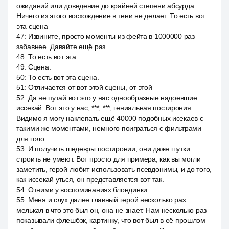
ожиданий или доведение до крайней степени абсурда.
Ничего из этого восхождение в тени не делает. То есть вот
эта сцена
47
:
Извините, просто моменты из фейта в 1000000 раз
забавнее. Давайте ещё раз.
48
:
То есть вот эта.
49
:
Сцена.
50
:
То есть вот эта сцена.
51
:
Отличается от вот этой сцены, от этой
52
:
Да не путай вот это у нас однообразные надоевшие
иссекай. Вот это у нас, ***, ***, гениальная постирония.
Видимо я могу наклепать ещё 40000 подобных исекаев с
такими же моментами, немного поиграться с фильтрами
для голо.
53
:
И получить шедевры постиронии, они даже шутки
строить не умеют. Вот просто для примера, как вы могли
заметить, герой любит использовать псевдонимы, и до того,
как иссекай уться, он представляется вот так.
54
:
Отними у воспоминаниях блондинки.
55
:
Меня и слух далее главный герой несколько раз
мелькал в что это был он, она не знает. Нам несколько раз
показывали флешбэк, картинку, что вот был в её прошлом