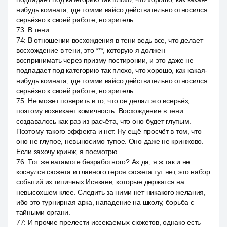
нибудь комната, где томми вайсо действительно относился
серьёзно к своей работе, но зритель
73
:
В тени.
74
:
В отношении восхождения в тени ведь все, что делает
восхождение в тени, это ***, которую я должен
воспринимать через призму постиронии, и это даже не
подпадает под категорию так плохо, что хорошо, как какая-
нибудь комната, где томми вайсо действительно относился
серьёзно к своей работе, но зритель
75
:
Не может поверить в то, что он делал это всерьёз,
поэтому возникает комичность. Восхождение в тени
создавалось как раз из расчёта, что оно будет глупым.
Поэтому такого эффекта и нет. Ну ещё просчёт в том, что
оно не глупое, невыносимо тупое. Оно даже не кринжово.
Если захочу кринж, я посмотрю.
76
:
Тот же ватамоте безработного? Ах да, я ж так и не
коснулся сюжета и главного героя сюжета тут нет, это набор
событий из типичных Исякаев, которые держатся на
невысохшем клее. Следить за ними нет никакого желания,
ибо это турнирная арка, нападение на школу, борьба с
тайными органи.
77
:
И прочие прелести иссекаемых сюжетов, однако есть