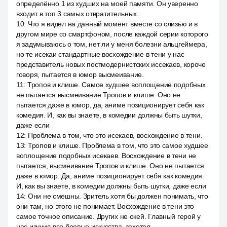
определённо 1 из худших на моей памяти. Он уверенно
входит в топ 3 самых отвратительных.
10
:
Что я видел на данный момент вместе со слизью и в
другом мире со смартфоном, после каждой серии которого
я задумываюсь о том, нет ли у меня болезни альцгеймера,
но те исекаи стандартные восхождение в тени у нас
представитель новых постмодернистских иссекаев, короче
говоря, пытается в юмор высмеивание.
11
:
Тропов и клише. Самое худшее воплощение подобных
не пытается высмеивание Тропов и клише. Оно не
пытается даже в юмор, да, аниме позиционирует себя как
комедия. И, как вы знаете, в комедии должны быть шутки,
даже если
12
:
Проблема в том, что это исекаев, восхождение в тени.
13
:
Тропов и клише. Проблема в том, что это самое худшее
воплощение подобных исекаев. Восхождение в тени не
пытается, высмеивание Тропов и клише. Оно не пытается
даже в юмор. Да, аниме позиционирует себя как комедия.
И, как вы знаете, в комедии должны быть шутки, даже если
14
:
Они не смешны. Зритель хотя бы должен понимать, что
они там, но этого не понимает. Восхождение в тени это
самое точное описание. Других не окей. Главный герой у
нас изучил все боевые искусства, захотел.