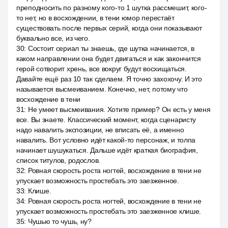
преподносить по разному кого-то 1 шутка рассмешит, кого-
то нет, но в восхождении, в тени юмор перестаёт
существовать после первых серий, когда они показывают
буквально все, из чего.
30
:
Состоит сериал ты знаешь, где шутка начинается, в
каком направлении она будет двигаться и как закончится
герой сотворит хрень, все вокруг будут восхищаться.
Давайте ещё раз 10 так сделаем. Я точно захохочу. И это
называется высмеиванием. Конечно, нет, потому что
восхождение в тени
31
:
Не умеет высмеивания. Хотите пример? Он есть у меня
все. Вы знаете. Классический момент, когда сценаристу
надо навалить экспозиции, не вписать её, а именно
навалить. Вот условно идёт какой-то персонаж, и толпа
начинает шушукаться. Дальше идёт краткая биография,
список титулов, родослов.
32
:
Ровная скорость роста ногтей, восхождение в тени не
упускает возможность простебать это заезженное.
33
:
Клише.
34
:
Ровная скорость роста ногтей, восхождение в тени не
упускает возможность простебать это заезженное клише.
35
:
Чушью то чушь, ну?