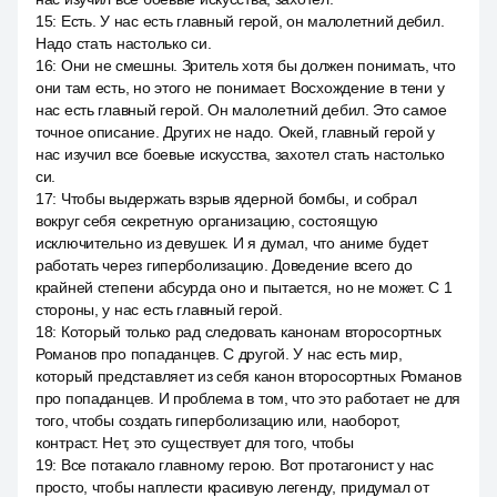
15
:
Есть. У нас есть главный герой, он малолетний дебил.
Надо стать настолько си.
16
:
Они не смешны. Зритель хотя бы должен понимать, что
они там есть, но этого не понимает. Восхождение в тени у
нас есть главный герой. Он малолетний дебил. Это самое
точное описание. Других не надо. Окей, главный герой у
нас изучил все боевые искусства, захотел стать настолько
си.
17
:
Чтобы выдержать взрыв ядерной бомбы, и собрал
вокруг себя секретную организацию, состоящую
исключительно из девушек. И я думал, что аниме будет
работать через гиперболизацию. Доведение всего до
крайней степени абсурда оно и пытается, но не может. С 1
стороны, у нас есть главный герой.
18
:
Который только рад следовать канонам второсортных
Романов про попаданцев. С другой. У нас есть мир,
который представляет из себя канон второсортных Романов
про попаданцев. И проблема в том, что это работает не для
того, чтобы создать гиперболизацию или, наоборот,
контраст. Нет, это существует для того, чтобы
19
:
Все потакало главному герою. Вот протагонист у нас
просто, чтобы наплести красивую легенду, придумал от