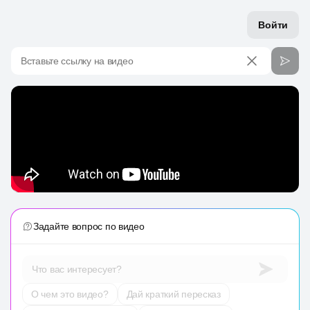
Войти
Вставьте ссылку на видео
Задайте вопрос по видео
Что вас интересует?
О чем это видео?
Дай краткий пересказ