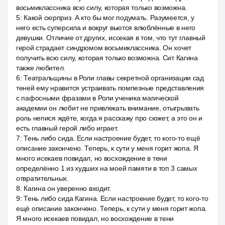
восьмиклассника всю силу, которая только возможна.
5
:
Какой сюрприз. А кто бы мог подумать. Разумеется, у
него есть суперсила и вокруг вьются влюблённые в него
девушки. Отличие от других, иссекая в том, что тут главный
герой страдает синдромом восьмиклассника. Он хочет
получить всю силу, которая только возможна. Сит Кагина
также любител.
6
:
Театральщины в Роли главы секретной организации сад
теней ему нравится устраивать помпезные представления
с пафосными фразами в Роли ученика магической
академии он любит не привлекать внимание, отыгрывать
роль непися ждёте, когда я расскажу про сюжет, а это он и
есть главный герой либо играет.
7
:
Тень либо сида. Если настроение будет, то кого-то ещё
описание закончено. Теперь, к сути у меня горит жопа. Я
много исекаев повидал, но восхождение в тени
определённо 1 из худших на моей памяти в топ 3 самых
отвратительных.
8
:
Кагина он уверенно входит.
9
:
Тень либо сида Кагина. Если настроение будет, то кого-то
ещё описание закончено. Теперь, к сути у меня горит жопа.
Я много исекаев повидал, но восхождение в тени