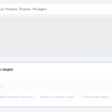
 из Youtube, Rutube, VK видео
о видео
т?
Дай краткий пересказ
Какая основная идея?
Перескажи видео