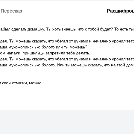
Пересказ
Расшифров
 забыл сделать домашку. Ты хоть знаешь, что с тобой будет? То есть 
дея. Ты можешь сказать, что убегал от цунами и нечаянно уронил те
Саша мухожопинск ько болото или ты можешь?
 дом напали, пришельцы запретили тебе делать.
дея. Ты можешь сказать, что убегал от цунами и нечаянно уронил те
аша мухожопинск ько болото. Или ты можешь сказать, что на твой д
 свои отмазки, можно.