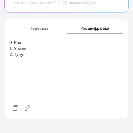
Какая основная идея?
Перескажи видео
Пересказ
Расшифровка
0
:
Раз.
1
:
У меня.
2
:
Ту ту.