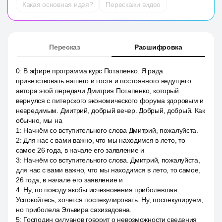
Какая основная идея?
Перескажи видео
Пересказ
Расшифровка
0
:
В эфире программа курс Потапенко. Я рада
приветствовать нашего и гостя и постоянного ведущего
автора этой передачи Дмитрия Потапенко, который
вернулся с питерского экономического форума здоровым и
невредимым. Дмитрий, добрый вечер. Добрый, добрый. Как
обычно, мы на
1
:
Начнём со вступительного слова Дмитрий, пожалуйста.
2
:
Для нас с вами важно, что мы находимся в лето, то
самое 26 года, в начале его заявление и
3
:
Начнём со вступительного слова. Дмитрий, пожалуйста,
для нас с вами важно, что мы находимся в лето, то самое,
26 года, в начале его заявление и
4
:
Ну, по поводу якобы исчезновения приболевшая.
Успокойтесь, хочется поспекулировать. Ну, поспекулируем,
но приболела Эльвира сахизадовна.
5
:
Господин силуанов говорит о невозможности сведения