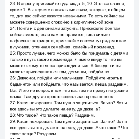
23
:
В европу приезжайте туда сюда. 5, 10. Это все славно,
кроме 1. Вы теряете социальные связи, которые, в общем
то, для вас сейчас кажутся неважными. То есть сейчас вы
можете совершенно спокойно в кириллической зоне
24
:
Пойти и с девчонками затусить. Приезжайте Вон там
сейчас вместо, если вам не нравится, типа сильно
пафосные патриарши, приезжайте совсем тут рядом к нам
в лужники, отличная семейная, семейный променад.
25
:
Просто лучше, чего можно было бы придумать с детями
только в путь такого променада. Я имею ввиду то, что вы
можете к кому-то легко присоединиться. В беседе ли вы
можете присоединиться там, девчонки, пойдём по
26
:
Девчонки, пойдём или мальчишки. Пойдёмте играть в
бадминтон или пойдёмте, что называется, певца раздавим.
Вот. И это не вопрос в том, что вас там не примут на уровне
языка. Там другая просто социальная среда неплох.
27
:
Какая нехорошая. Там нужно зацепиться. За что? Вот и
все здесь вы это делаете на easy, да даже, а?
28
:
Что такое? Что такое певца? Раздавим.
29
:
Какая нехорошая. Там нужно зацепиться. За что? Вот и
все здесь вы это делаете на easy, да даже. А что такое? Что
такое певца? Раздавим.