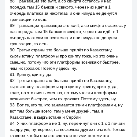
88
:
Транзакции это swift, а со свифта осталось у нас
порядка там 15 банков и свифто, через них идёт в 1
очередь платежи за нефтегаз, и они никуда не денутся
транзакции то есть.
89
:
Транзакции транзакции это swift, а со свифта осталось у
нас порядка там 15 банков и свифто, через них идёт в 1
очередь платежи за нефтегаз, и они никуда не денутся
транзакции, то есть.
90
:
Третьи страны это больше прилёт по Казахстану,
кыргызстану, платформы про крипту тоже, но это очень
смешно, потому что эти платформы возникают быстрее,
чем их грохают. Поэтому здесь, ну,
91
:
Крипту, крипту, да.
92
:
Третьи страны это больше прилёт по Казахстану,
кыргызстану, платформы про крипту, крипту, крипту, да,
тоже, но это очень смешно, потому что эти платформы
возникают быстрее, чем их грохают. Поэтому здесь, ну,
93
:
Вот те, кто те, кто занимается этими платформами, ну
вот там больше всего, там у меня друзей, там, в
Казахстане, в кыргызстане и Сербии.
94
:
У них платформа не 1, ну, перекинут они с 1 с 1 печати
на другую, ну, вернее, на несколько других печатей. Только
главное, чтобы они это сделали по уму, потому что