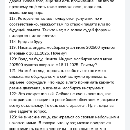
даром. Более того, ещё там есть проживание. Так что по
прежнему ещё есть такие возможности, когда есть
компании корпора.
117
:
Которые не только пользуются услугами, но и,
соответственно, уважают там по старой памяти или по
будущей памяти. Так что нет, я с волею судеб форумы
никогда за них не платил.
118
:
Вряд ли буду.
119
:
Никита, индекс мосбиржи упал ниже 202500 пунктов
впервые с 18.11.2025. Почему?
120
:
Вряд ли буду, Никита. Индекс мосбиржи упал ниже
202500 пунктов впервые с 18.11.2025. Почему?
121
:
На мой взгляд, торговать особо в лето не имеет
смысла мы обсуждали, что сейчас нужно принимать,
заранее, обсуждали, что надо в лето принимать какие-то
резкие движения, а все-таки мосбиржа инструмент.
122
:
Это спекулятивный. Сейчас не очень понятно, как
выстраивать позиции по российским облигациям, акциям и
всему остальному. То есть все стараются. Ну, я, когда вы
мне задаёте вопрос,
123
:
Физические лица, как играться со своими небольшими
накоплениями. Я говорю, что ну вот, можно поиграться
короткими галсами в депозиты, то поверьте мне, что