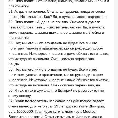
30
:
Пиво попить нет шамана, шамана, шамана мы Любим и
практически.
31
:
А, да, я не поняла. Сначала я думала, певца от слова
певец. Исполнитель. Как? Да, я думала, может, караоке оо.
32
:
Пиво попить. А, да, я не поняла. Сначала я думала
певца от слова певец, исполнитель, как нет. Да, я думала,
может, караоке шамана шамана оо шамана мы Любим и
практически.
33
:
Нет, мы его никто его давить не будет. Все мы его
почитаем, уважаем практически, как он руководит хором
иноагентов. Некоторые иноагенты даже обижаются в чатах,
что их туда не включили. Очень сильно переживаю.
34
:
Да.
35
:
Нет, мы его никто его давить не будет. Все мы его
почитаем, уважаем практически, как он руководит хором
иноагентов. Некоторые иноагенты даже обижаются в чатах,
что их туда не включили. Очень сильно переживаю, да.
36
:
Я так, я так и думала, что Дмитрий не расстроится по
этому поводу.
37
:
Braun пользователь несколько раз уже вопрос задаёт
очень важно для него врач 29 лет здравствуйте, Дмитрий,
есть 10000000. Планирую купить квартиру в Москве.
Вторичка с ипотекой. Стоит ли купить сейчас или можно