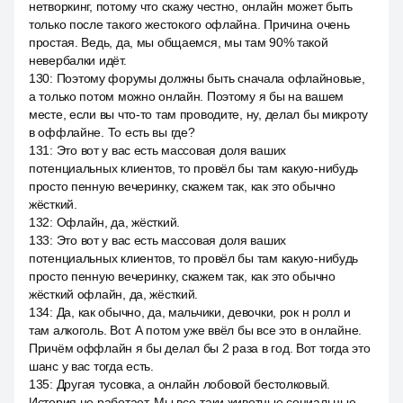
нетворкинг, потому что скажу честно, онлайн может быть
только после такого жестокого офлайна. Причина очень
простая. Ведь, да, мы общаемся, мы там 90% такой
невербалки идёт.
130
:
Поэтому форумы должны быть сначала офлайновые,
а только потом можно онлайн. Поэтому я бы на вашем
месте, если вы что-то там проводите, ну, делал бы микроту
в оффлайне. То есть вы где?
131
:
Это вот у вас есть массовая доля ваших
потенциальных клиентов, то провёл бы там какую-нибудь
просто пенную вечеринку, скажем так, как это обычно
жёсткий.
132
:
Офлайн, да, жёсткий.
133
:
Это вот у вас есть массовая доля ваших
потенциальных клиентов, то провёл бы там какую-нибудь
просто пенную вечеринку, скажем так, как это обычно
жёсткий офлайн, да, жёсткий.
134
:
Да, как обычно, да, мальчики, девочки, рок н ролл и
там алкоголь. Вот. А потом уже ввёл бы все это в онлайне.
Причём оффлайн я бы делал бы 2 раза в год. Вот тогда это
шанс у вас тогда есть.
135
:
Другая тусовка, а онлайн лобовой бестолковый.
История не работает. Мы все-таки животные социальные.