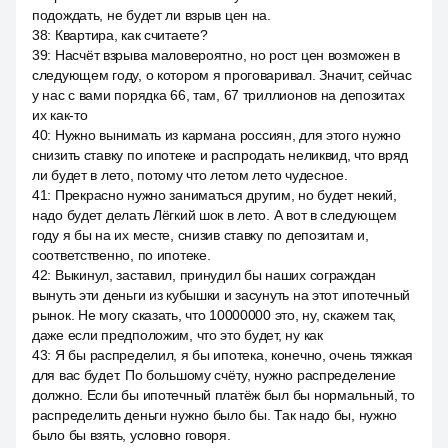
подождать, не будет ли взрыв цен на.
38
:
Квартира, как считаете?
39
:
Насчёт взрыва маловероятно, но рост цен возможен в
следующем году, о котором я проговаривал. Значит, сейчас
у нас с вами порядка 66, там, 67 триллионов на депозитах
их как-то
40
:
Нужно вынимать из кармана россиян, для этого нужно
снизить ставку по ипотеке и распродать неликвид, что вряд
ли будет в лето, потому что летом лето чудесное.
41
:
Прекрасно нужно заниматься другим, но будет некий,
надо будет делать Лёгкий шок в лето. А вот в следующем
году я бы на их месте, снизив ставку по депозитам и,
соответственно, по ипотеке.
42
:
Выкинул, заставил, принудил бы наших сограждан
вынуть эти деньги из кубышки и засунуть на этот ипотечный
рынок. Не могу сказать, что 10000000 это, ну, скажем так,
даже если предположим, что это будет, ну как
43
:
Я бы распределил, я бы ипотека, конечно, очень тяжкая
для вас будет. По большому счёту, нужно распределение
должно. Если бы ипотечный платёж был бы нормальный, то
распределить деньги нужно было бы. Так надо бы, нужно
было бы взять, условно говоря.