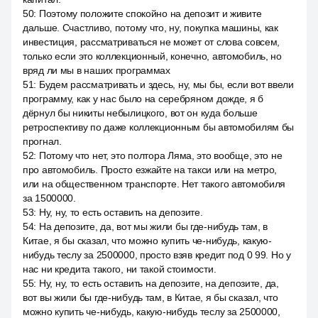
50
:
Поэтому положите спокойно на депозит и живите
дальше. Счастливо, потому что, ну, покупка машины, как
инвестиция, рассматриваться не может от слова совсем,
только если это коллекционный, конечно, автомобиль, но
вряд ли мы в наших программах
51
:
Будем рассматривать и здесь, ну, мы бы, если вот ввели
программу, как у нас было на серебряном дожде, я б
дёрнул бы никиты небылицкого, вот он куда больше
ретроспективу по даже коллекционным бы автомобилям бы
прогнал.
52
:
Потому что нет, это полтора Ляма, это вообще, это не
про автомобиль. Просто езжайте на такси или на метро,
или на общественном транспорте. Нет такого автомобиля
за 1500000.
53
:
Ну, ну, то есть оставить на депозите.
54
:
На депозите, да, вот мы жили бы где-нибудь там, в
Китае, я бы сказал, что можно купить че-нибудь, какую-
нибудь теслу за 2500000, просто взяв кредит под 0 99. Но у
нас ни кредита такого, ни такой стоимости.
55
:
Ну, ну, то есть оставить на депозите, на депозите, да,
вот вы жили бы где-нибудь там, в Китае, я бы сказал, что
можно купить че-нибудь, какую-нибудь теслу за 2500000,