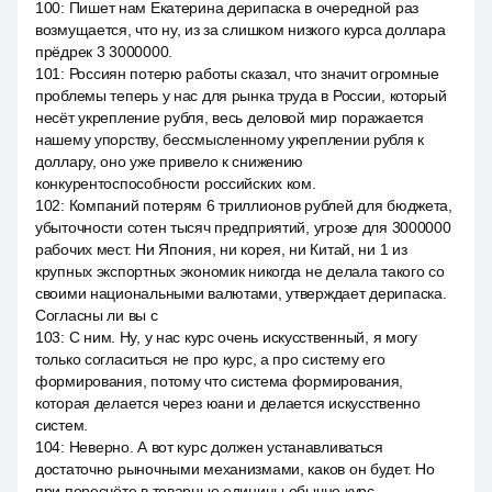
100
:
Пишет нам Екатерина дерипаска в очередной раз
возмущается, что ну, из за слишком низкого курса доллара
прёдрек 3 3000000.
101
:
Россиян потерю работы сказал, что значит огромные
проблемы теперь у нас для рынка труда в России, который
несёт укрепление рубля, весь деловой мир поражается
нашему упорству, бессмысленному укреплении рубля к
доллару, оно уже привело к снижению
конкурентоспособности российских ком.
102
:
Компаний потерям 6 триллионов рублей для бюджета,
убыточности сотен тысяч предприятий, угрозе для 3000000
рабочих мест. Ни Япония, ни корея, ни Китай, ни 1 из
крупных экспортных экономик никогда не делала такого со
своими национальными валютами, утверждает дерипаска.
Согласны ли вы с
103
:
С ним. Ну, у нас курс очень искусственный, я могу
только согласиться не про курс, а про систему его
формирования, потому что система формирования,
которая делается через юани и делается искусственно
систем.
104
:
Неверно. А вот курс должен устанавливаться
достаточно рыночными механизмами, каков он будет. Но
при пересчёте в товарные единицы обычно курс