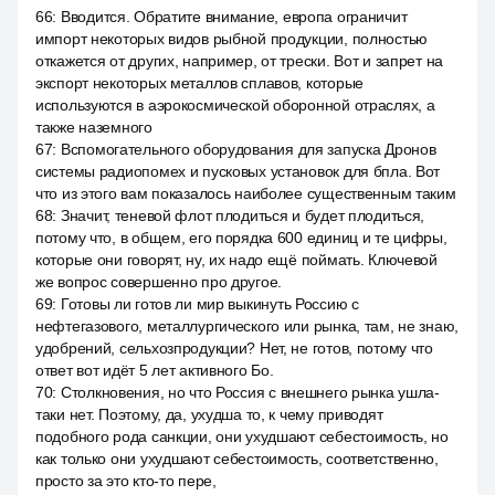
66
:
Вводится. Обратите внимание, европа ограничит
импорт некоторых видов рыбной продукции, полностью
откажется от других, например, от трески. Вот и запрет на
экспорт некоторых металлов сплавов, которые
используются в аэрокосмической оборонной отраслях, а
также наземного
67
:
Вспомогательного оборудования для запуска Дронов
системы радиопомех и пусковых установок для бпла. Вот
что из этого вам показалось наиболее существенным таким
68
:
Значит, теневой флот плодиться и будет плодиться,
потому что, в общем, его порядка 600 единиц и те цифры,
которые они говорят, ну, их надо ещё поймать. Ключевой
же вопрос совершенно про другое.
69
:
Готовы ли готов ли мир выкинуть Россию с
нефтегазового, металлургического или рынка, там, не знаю,
удобрений, сельхозпродукции? Нет, не готов, потому что
ответ вот идёт 5 лет активного Бо.
70
:
Столкновения, но что Россия с внешнего рынка ушла-
таки нет. Поэтому, да, ухудша то, к чему приводят
подобного рода санкции, они ухудшают себестоимость, но
как только они ухудшают себестоимость, соответственно,
просто за это кто-то пере,