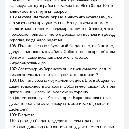
варьируется, ну, в районе, скажем так, 95 от 95 до 105, в
зависимости от группы товаров.
105
:
И когда мы таким образом как-то его укрепляем, мы
его укрепляем принудительно. Но тут, в чем я не могу
согласиться с олегом владимировичем в той части, что я
прекрасно понимаю, что его держат как последний довод
королей, когда надо будет на
106
:
Полнить резаной бумажкой бюджет его, в общем то,
дадут возможность ослабить. Собственно говоря, об этом.
Зрители наших всех каналов очень хорошо
информированы до
107
:
Александр из Воронежа пишет как думаете, есть ли
смысл покупать офз и как оцениваете дефицит?
108
:
Полнить резаной бумажкой бюджет. Его, в общем то,
дадут возможность ослабить. Собственно говоря, об этом
зрители наших всех каналов очень хорошо
информированы до. Александр из Воронежа пишет, как
думаете, есть ли смысл покупать офз и как оцениваете
дефицит?
109
:
Бюджета.
110
:
Дефицит бюджета удержать, несмотря на все
вливания дональда фредовича, не удастся, можно только