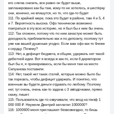
его слегка снизить, все равно он будет выше,
запланировано как бы там, кому-то не хотелось, в шестёрку
они, конечно, не впишутся, но то, что где-то будет
111
:
По крайней мере, пока это будет в районе, там 4 и 5, 4
и 7. Вероятность высока. Офз технически возможно
поиграться в эту всю историю, но я был бы к ним бы очень
112
:
Так спокоен, потому что по ним зачастую может быть
доходность приблизительно как и по депозиту, поэтому тут
уже как вашей душеньке угодно. Если вам офз как-то ближе
к сердцу. Почему?
113
:
Нет, а дефицит бюджета, в общем, удержать нет такой
дебютной идеи. Вот я всегда ж как-то, если б директором
был бы я, я примериваюсь, если бы меня там на место
Силуанова поставили.
114
:
Нет, такой нет таких статей, которые можно было бы
так порезать, чтобы дефицит удержать. И понятно, что
военным вы будете деньги отдавать по любому. Поэтому
нет, тут очень, очень как-то задача с 3 звёздочками, прямо
скажу, пишет.
115
:
Пользователь где-то озвучивали, что вход на пмэф 1
000 000 ₽. Неужели Дмитрий заплатил 1000000?
116
:
1000600 меня приглашают безвозмездно, то бишь