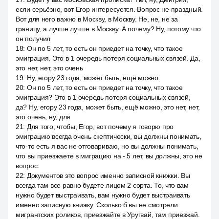
если серьёзно, вот Егор интересуется. Вопрос не праздный.
Вот для него важно в Москву, в Москву. Не, не, не за
границу, а лучше лучше в Москву. А почему? Ну, потому что
он получил
18
:
Он по 5 лет, то есть он приедет на точку, что такое
эмиграция. Это в 1 очередь потеря социальных связей. Да,
это нет, нет, это очень
19
:
Ну, егору 23 года, может быть, ещё можно.
20
:
Он по 5 лет, то есть он приедет на точку, что такое
эмиграция? Это в 1 очередь потеря социальных связей,
да? Ну, егору 23 года, может быть, ещё можно, это нет, нет,
это очень, ну, для
21
:
Для того, чтобы, Егор, вот почему я говорю про
эмиграцию всегда очень скептически, вы должны понимать,
что-то есть я вас не отговариваю, но вы должны понимать,
что вы приезжаете в миграцию на - 5 лет, вы должны, это не
вопрос.
22
:
Документов это вопрос именно записной книжки. Вы
всегда там все равно будете лицом 2 сорта. То, что вам
нужно будет выстраивать, вам нужно будет выстраивать
именно записную книжку. Сколько б вы не смотрели
мигрантских роликов, приезжайте в Уругвай, там приезжай.