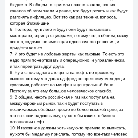
бюджета. В общем то, зрители нашего канала, наших
каналов об этом знали и ранее, что будут резать и как будут
разгонять инфляцию. Вот это как раз техника вопроса,
которая ближайшие
6
:
Полтора, ну, в лето и будут они будут показывать
мастерство, игрища с цифрами, потому что, в общем, скажу
честно, задачка, не имеющая однозначного решения, и
придётся чем-то
7
:
И это будет не лобовые жертвы как таковые. То есть это
надо прям пожертвовать и операционно, и управленчески,
и так переиграть друг друга.
8
:
Ну и с последнего это цены на нефть по прежнему
высоки, потому что дональд фред по прежнему молодец и
красавчик, работает на минфин и центральный банк.
Поэтому за что ему большое человеческое спасибо.
9
:
В общем, нефть российская и газ как поступала на
международный рынок, так и будет поступать в
неснижаемых объёмах просто по более высокой цене, за
что все-таки надеюсь ему, ну хотя бы какие-то бизнес
ассоциации нефт.
10
:
И газовиков должны хоть какую-то премию то выписать,
ну хотя бы медальку прислать, потому что все-таки человек