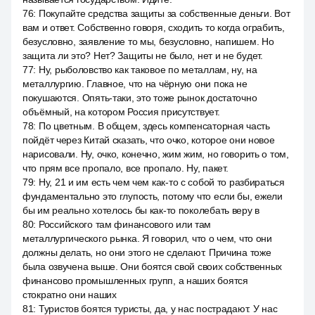
76
:
Покупайте средства защиты за собственные деньги. Вот
вам и ответ. Собственно говоря, сходить то когда ограбить,
безусловно, заявление то мы, безусловно, напишем. Но
защита ли это? Нет? Защиты не было, нет и не будет.
77
:
Ну, рыболовство как таковое по металлам, ну, на
металлургию. Главное, что на чёрную они пока не
покушаются. Опять-таки, это тоже рынок достаточно
объёмный, на котором Россия присутствует.
78
:
По цветным. В общем, здесь компенсаторная часть
пойдёт через Китай сказать, что очко, которое они новое
нарисовали. Ну, очко, конечно, жим жим, но говорить о том,
что прям все пропало, все пропало. Ну, пакет.
79
:
Ну, 21 и им есть чем чем как-то с собой то разбираться
фундаментально это глупость, потому что если бы, ежели
бы им реально хотелось бы как-то поколебать веру в
80
:
Российского там финансового или там
металлургического рынка. Я говорил, что о чем, что они
должны делать, но они этого не сделают. Причина тоже
была озвучена выше. Они боятся свой своих собственных
финансово промышленных групп, а наших боятся
стократно они наших
81
:
Туристов боятся туристы, да, у нас пострадают. У нас