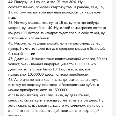
44
:
Пятёрку на 1 взнос, а это 25, там 30%. Ну и,
соответственно, покупать квартиру там, в районе, там, 15,
17, потому что пятёрка вам ещё понадобится на ремонт
наш.
45
:
Не могу сказать, что, ну, за 15 вы купите где-нибудь
метров, ну, может быть, 40. Ну, с этой точки зрения пятёрка
как раз 100 метров за квадрат будет вполне себе такой, ну,
приличный, нормальный.
46
:
Ремонт, ну не дешманский, но и не там супер, супер
пупер. Ну что-то такое вот для среднего класса я бы пошёл
бы такой версии.
47
:
Дмитрий Шевченко тоже пишет молодой человек, 30 лет
холост, очень важная информация есть 1 500 000 ₽ у
Дмитрия вот у brown было 10. Так, стоп, а, да, все
правильно, 10000000 здесь полтора приобрести.
48
:
Авто или же так и хранить на депозите на льготную
ипотеку не подхожу, опасаюсь обесценивания рубля, а
можно приобрести авто за 1500000.
49
:
На мой взгляд, нет. Слушайте, ну давайте так,
металлолом вы купить всегда успеете, не в этом дело. Ну
хоть новая, хоть старая тачка, это металлолом, ну то есть
это не точно не прирастающий капитал, это падающий
капитал.