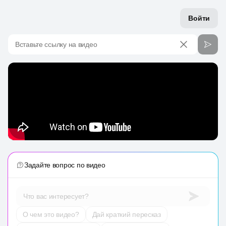
Войти
Вставьте ссылку на видео
Задайте вопрос по видео
Что вас интересует?
О чем это видео?
Дай краткий пересказ