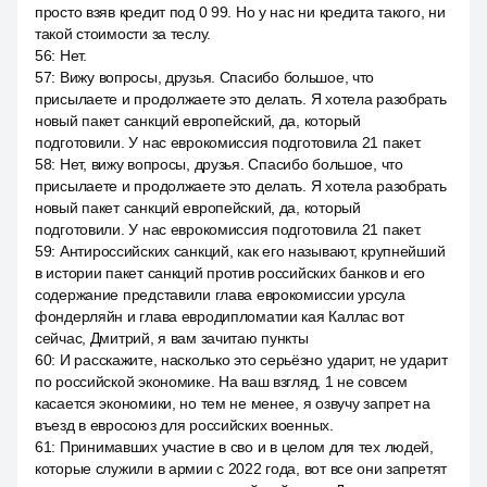
просто взяв кредит под 0 99. Но у нас ни кредита такого, ни
такой стоимости за теслу.
56
:
Нет.
57
:
Вижу вопросы, друзья. Спасибо большое, что
присылаете и продолжаете это делать. Я хотела разобрать
новый пакет санкций европейский, да, который
подготовили. У нас еврокомиссия подготовила 21 пакет.
58
:
Нет, вижу вопросы, друзья. Спасибо большое, что
присылаете и продолжаете это делать. Я хотела разобрать
новый пакет санкций европейский, да, который
подготовили. У нас еврокомиссия подготовила 21 пакет.
59
:
Антироссийских санкций, как его называют, крупнейший
в истории пакет санкций против российских банков и его
содержание представили глава еврокомиссии урсула
фондерляйн и глава евродипломатии кая Каллас вот
сейчас, Дмитрий, я вам зачитаю пункты
60
:
И расскажите, насколько это серьёзно ударит, не ударит
по российской экономике. На ваш взгляд, 1 не совсем
касается экономики, но тем не менее, я озвучу запрет на
въезд в евросоюз для российских военных.
61
:
Принимавших участие в сво и в целом для тех людей,
которые служили в армии с 2022 года, вот все они запретят