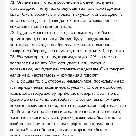
71
:
Оплачивать. То есть российский бюджет получает
меньше денег, но тут же следующий вопрос какой должен
быть? Окей, российский бюджет получает меньше денег, у
него больше дыра. Приводит ли это к остановке боевых
действий ответ то известен папа.
72
:
Будешь меньше пить. Нет, по прежнему, чтобы не
происходило, военные действия будут продолжаться,
потому что расходы на оборону составляют именно
конкретно оборону, не сопутствующие статьи 8%, а раз это
73
:
8% суммарно, то, ну, поднимутся до 12%, на что это
повлияет, ни на что. Уже есть даже шаги, которые
показывают, как будут действовать федералы. Они говорят,
например, нефтегазовым компаниям говорят,
74
:
В общем то, с 1 стороны, немыслимое, поскольку у нас
тут периодически защитники, функции, которые ошибочно
называется государству, прибегают, говорят, а вот что вы
будете делать, когда вас грабят, что вот вот вы в полицию
пойдёте, в милицию пойдёте, вот российские нефтегазовые
75
:
Компании производят и отдают колоссальные деньги,
выполняют социальные функции, какие им абсолютно не
свойственны им прилёты, им говорят вот те, куда они
должны были побежать, штуки, которые ошибочно
называется государством. Идите.