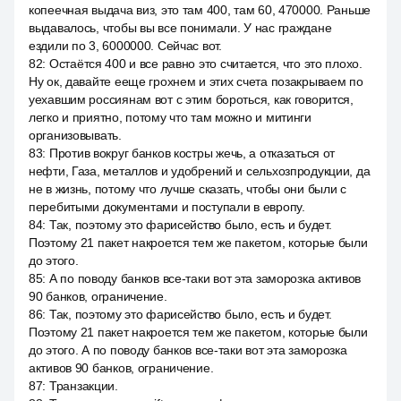
копеечная выдача виз, это там 400, там 60, 470000. Раньше
выдавалось, чтобы вы все понимали. У нас граждане
ездили по 3, 6000000. Сейчас вот.
82
:
Остаётся 400 и все равно это считается, что это плохо.
Ну ок, давайте ееще грохнем и этих счета позакрываем по
уехавшим россиянам вот с этим бороться, как говорится,
легко и приятно, потому что там можно и митинги
организовывать.
83
:
Против вокруг банков костры жечь, а отказаться от
нефти, Газа, металлов и удобрений и сельхозпродукции, да
не в жизнь, потому что лучше сказать, чтобы они были с
перебитыми документами и поступали в европу.
84
:
Так, поэтому это фарисейство было, есть и будет.
Поэтому 21 пакет накроется тем же пакетом, которые были
до этого.
85
:
А по поводу банков все-таки вот эта заморозка активов
90 банков, ограничение.
86
:
Так, поэтому это фарисейство было, есть и будет.
Поэтому 21 пакет накроется тем же пакетом, которые были
до этого. А по поводу банков все-таки вот эта заморозка
активов 90 банков, ограничение.
87
:
Транзакции.