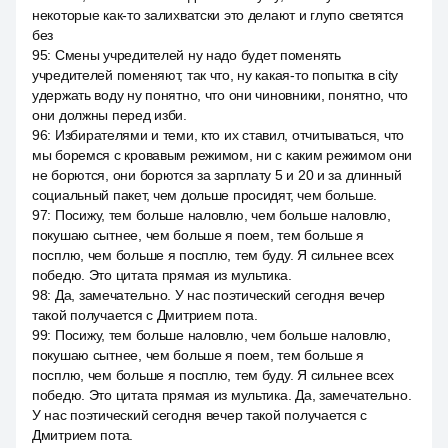
некоторые как-то залихватски это делают и глупо светятся
без
95
:
Смены учредителей ну надо будет поменять
учредителей поменяют, так что, ну какая-то попытка в city
удержать воду ну понятно, что они чиновники, понятно, что
они должны перед изби.
96
:
Избирателями и теми, кто их ставил, отчитываться, что
мы боремся с кровавым режимом, ни с каким режимом они
не борются, они борются за зарплату 5 и 20 и за длинный
социальный пакет, чем дольше просидят, чем больше.
97
:
Посижу, тем больше наловлю, чем больше наловлю,
покушаю сытнее, чем больше я поем, тем больше я
посплю, чем больше я посплю, тем буду. Я сильнее всех
победю. Это цитата прямая из мультика.
98
:
Да, замечательно. У нас поэтический сегодня вечер
такой получается с Дмитрием пота.
99
:
Посижу, тем больше наловлю, чем больше наловлю,
покушаю сытнее, чем больше я поем, тем больше я
посплю, чем больше я посплю, тем буду. Я сильнее всех
победю. Это цитата прямая из мультика. Да, замечательно.
У нас поэтический сегодня вечер такой получается с
Дмитрием пота.