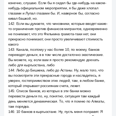
конечно, слушаю. Если бы я сидел бы где-нибудь на каком-
нибудь официальном мероприятии, я бы даже хлопал
глазами и Лупал глазами бы. И, наверное бы, согласно
кивал башкой, но.
142
:
Если вы думаете, что чиновники, которые вводят какие-
то ограничения против финансов мигрантов, одновременно
не понимают, что это Филькина грамота-таки нет, они
прекрасно понимают, они просто увеличивают стоимость
какого
143
:
Канала, поэтому у нас более 10, по моему, банков
переводят деньги, в в том числе достаточно экзотические.
Вы можете, ну, если вам я просто рекомендую доехать
либо для кыргызстана, либо
144
:
Либо до Бишкека, либо до Астаны. Ну, мало того, что
вы посмотрите эти прекрасные города и насладитесь, я
уверен, гостеприимством этих людей, там, в любом банке,
который открывает россиянам счета, лежит.
145
:
Список банков, из которых в эти банки можно
перевести деньги по, ну, понятно, ситуация там каждый
день меняется динамическая. То, что я помню по Алматы,
там порядка.
146
:
10 банков в кыргызстане. Ну, пусть меня поправят. Я