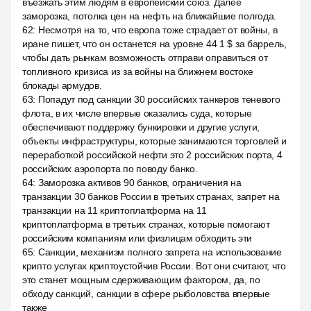
въезжать этим людям в европейский союз. Далее
заморозка, потолка цен на нефть на ближайшие полгода.
62
:
Несмотря на то, что европа тоже страдает от войны, в
иране пишет, что он останется на уровне 44 1 $ за баррель,
чтобы дать рынкам возможность отправи оправиться от
топливного кризиса из за войны на ближнем востоке
блокады армудов.
63
:
Попадут под санкции 30 российских танкеров теневого
флота, в их числе впервые оказались суда, которые
обеспечивают поддержку бункировки и другие услуги,
объекты инфраструктуры, которые занимаются торговлей и
переработкой российской нефти это 2 российских порта, 4
российских аэропорта по поводу банко.
64
:
Заморозка активов 90 банков, ограничения на
транзакции 30 банков России в третьих странах, запрет на
транзакции на 11 криптоплатформа на 11
криптоплатформа в третьих странах, которые помогают
российским компаниям или физлицам обходить эти
65
:
Санкции, механизм полного запрета на использование
крипто услугах криптоустойчив России. Вот они считают, что
это станет мощным сдерживающим фактором, да, по
обходу санкций, санкции в сфере рыболовства впервые
также