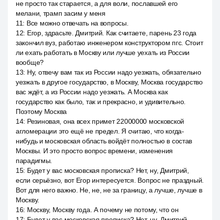
не просто так старается, а для воли, пославшей его
мелани, трамп засим у меня
11
:
Все можно отвечать на вопросы.
12
:
Егор, здрасьте. Дмитрий. Как считаете, парень 23 года
закончил вуз, работаю инженером конструктором пгс. Стоит
ли ехать работать в Москву или лучше уехать из России
вообще?
13
:
Ну, отвечу вам так из России надо уезжать, обязательно
уезжать в другое государство, в Москву, Москва государство
вас ждёт, а из России надо уезжать. А Москва как
государство как было, так и прекрасно, и удивительно.
Поэтому Москва
14
:
Резиновая, она всех примет 22000000 московской
агломерации это ещё не предел. Я считаю, что когда-
нибудь и московская область войдёт полностью в состав
Москвы. И это просто вопрос времени, изменения
парадигмы.
15
:
Будет у вас московская прописка? Нет, ну, Дмитрий,
если серьёзно, вот Егор интересуется. Вопрос не праздный.
Вот для него важно. Не, не, не за границу, а лучше, лучше в
Москву.
16
:
Москву, Москву года. А почему не потому, что он
17
:
Будет у вас московская прописка? Нет, ну, Дмитрий,