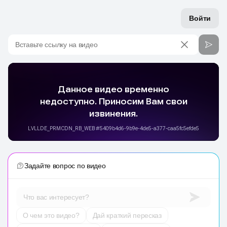
Войти
Вставьте ссылку на видео
Задайте вопрос по видео
Что вас интересует?
О чем это видео?
Дай краткий пересказ