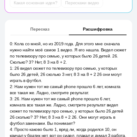
Какая основная идея?
Перескажи видео
Пересказ
Расшифровка
0
:
Кола со мной, но из 2019 года. Для этого мне сначала
нужно найти моё самое 1 видео. Я его нашла. Видел сюжет
по телевизору про семью, у которых было 26 детей. 26.
Сколько? 3? Нет, 8 3 на 8 + 2.
1
:
26 видел сюжет по телевизору про семью, у которых
было 26 детей, 26 сколько 3 нет, 8 3 на 8 + 2 26 они могут
играть в футбол.
2
:
Нам нужен тот же самый phone прошло 6 лет, комната
все такая же. Ладно, смотрите результат.
3
:
26. Нам нужен тот же самый phone прошло 6 лет,
комната все такая же. Ладно, смотрите результат видел
сюжет по телевизору про семью, у которых было 26 детей
26 сколько? 3? Нет, 8 3 на 8 + 2 26. Они могут играть в
футбол заменами. Вы понимает?
4
:
Просто каково было 1, вряд ли, когда родился 10, он
кричал у братик нет, вот он сидел, плакал и думал 3 работа.