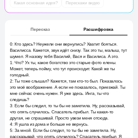
Какая основная идея?
Перескажи видео
Пересказ
Расшифровка
0
:
Кто здесь? Неужели они вернулись? Хватит бояться.
Василисса. Кажется, звук идёт снизу. Так это ты, малыш, тут
шумел. Я назову тебя Василий, Вася и Василиса. А это.
1
:
Что? Ух ты, какое богатство это старые фото елены.
Может, теперь пойму, что тут происходит. Какой же ты
голодный.
2
:
Ты тоже слышал? Кажется, там кто-то был. Показалось
это моё воображение. А если не показалось, приезжай. Ты
мне сейчас очень нужен. Я уже здесь. Инга, ты что
следишь?
3
:
Если бы следил, то ты бы не заметила. Ну, рассказывай,
что опять случилось. Спасатель прибыл. Ты какая-то
другая, не спрашивай. Просто увези меня отсюда.
4
:
Я ушла из дома и больше не вернусь.
5
:
За мной. Если бы следил, то ты бы не заметила. Ну,
рассказывай, что опять случилось? Спасатель прибыл. Я