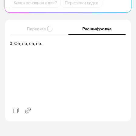
Какая основная идея?
Перескажи видео
Пересказ
Расшифровка
0
:
Oh, no, oh, no.