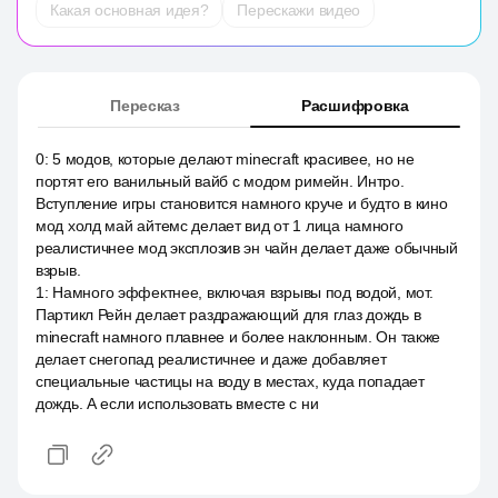
Какая основная идея?
Перескажи видео
Пересказ
Расшифровка
0
:
5 модов, которые делают minecraft красивее, но не
портят его ванильный вайб с модом римейн. Интро.
Вступление игры становится намного круче и будто в кино
мод холд май айтемс делает вид от 1 лица намного
реалистичнее мод эксплозив эн чайн делает даже обычный
взрыв.
1
:
Намного эффектнее, включая взрывы под водой, мот.
Партикл Рейн делает раздражающий для глаз дождь в
minecraft намного плавнее и более наклонным. Он также
делает снегопад реалистичнее и даже добавляет
специальные частицы на воду в местах, куда попадает
дождь. А если использовать вместе с ни