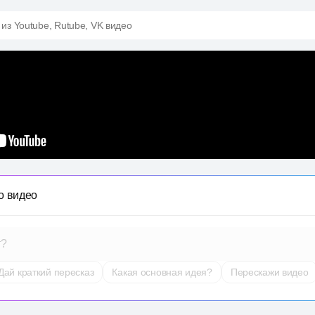
 из Youtube, Rutube, VK видео
о видео
т?
Дай краткий пересказ
Какая основная идея?
Перескажи видео