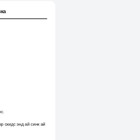
ка
пс.
 ор скидс энд ай синк ай