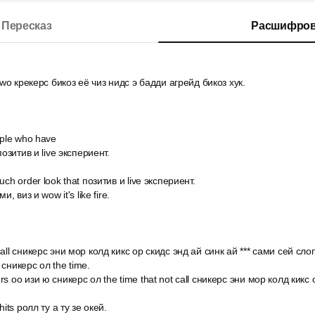
Пересказ
Расшифров
 two крекерс бикоз её чиз нидс э бадди агрейд бикоз хук.
ople who have
позитив и live экспериент.
uch order look that позитив и live экспериент.
и, виз и wow it's like fire.
call сникерс эни мор колд кикс ор скидс энд ай синк ай *** сами сей сло
 сникерс ол the time.
rs оо изи ю сникерс ол the time that not call сникерс эни мор колд кикс
hits ролл ту а ту зе окей.