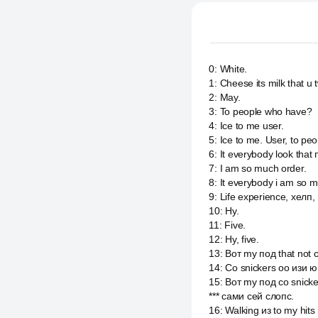
0
:
White.
1
:
Cheese its milk that u
2
:
Мау.
3
:
To people who have?
4
:
Ice to me user.
5
:
Ice to me. User, to pe
6
:
It everybody look that 
7
:
I am so much order.
8
:
It everybody i am so m
9
:
Life experience, хелп, м
10
:
Ну.
11
:
Five.
12
:
Ну, five.
13
:
Вот my под that not 
14
:
Со snickers оо изи ю
15
:
Вот my под со snicke
*** сами сей слопс.
16
:
Walking из to my hits 