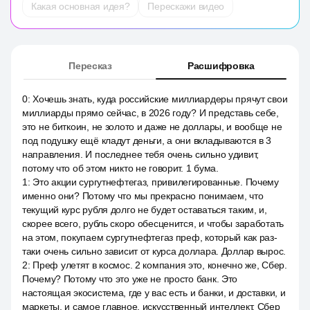
Какая основная идея?
Перескажи видео
Пересказ
Расшифровка
0
:
Хочешь знать, куда российские миллиардеры прячут свои
миллиарды прямо сейчас, в 2026 году? И представь себе,
это не биткоин, не золото и даже не доллары, и вообще не
под подушку ещё кладут деньги, а они вкладываются в 3
направления. И последнее тебя очень сильно удивит,
потому что об этом никто не говорит. 1 бума.
1
:
Это акции сургутнефтегаз, привилегированные. Почему
именно они? Потому что мы прекрасно понимаем, что
текущий курс рубля долго не будет оставаться таким, и,
скорее всего, рубль скоро обесценится, и чтобы заработать
на этом, покупаем сургутнефтегаз преф, который как раз-
таки очень сильно зависит от курса доллара. Доллар вырос.
2
:
Преф улетят в космос. 2 компания это, конечно же, Сбер.
Почему? Потому что это уже не просто банк. Это
настоящая экосистема, где у вас есть и банки, и доставки, и
маркеты, и самое главное, искусственный интеллект. Сбер