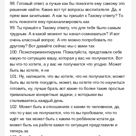
98
:
Готовый ответ, а лучше как бы помогите ему самому это
решение найти. Какие вот тут вопросы воспитателя. Да, я
прям вам зачитываю. А как ты пришёл к Такому ответу? То
есть помогите ему проанализировать как
99
:
Ты пришёл к Такому ответу, что для тебя было самым
трудным. А в какой момент ты начал сомневаться? И вот
очень классный вопрос. А что можно попробовать по
другому? Вот давайте сейчас мы с вами так
100
:
Поэкспериментируем. Пожалуйста, представьте себе
какую-то ситуацию вашу, которая у вас не получается. Вот
вы что-то хотите, а у вас не получается что угодно. Может
быть вы хотите, я не
101
:
Ну, напишите, что вы хотите, что не получается, может
быть вы хотите похудеть, может, вы хотите что-то научиться
готовить, ну, лучше брать вот какие-то более такие простые
тривиальные конкретные задачи, с которыми вы
сталкиваетесь каждый день.
102
:
Может быть в отношениях с каким-то человеком, да,
что-то у вас не получается, что-то вы пробовали, что-то
идёт не так может быть с каким-то ребёнком кстати да
может быть на работе какая-то ситуация представили и
теперь за