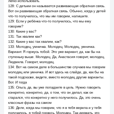
легко использовать.
128
:
С детьми он называется развивающая обратная связь.
Вот он развивающая обратная связь. Обычно, когда у детей
что-то получилось, что мы им говорим, напишите.
129
:
Если у ребёнка что-то получилось, что мы ему
говорим?
130
:
Какие у вас?
131
:
Так хвалим как?
132
:
Какие у вас так хвалим, как?
133
:
Молодец, умничка. Молодец. Молодец, умничка.
Вариант. Я горжусь тобой. Это уже вариант, да, как бы на
ступеньку выше. Молодец. Да, Анастасия говорит, молодец.
Людмила. Говорит, молодец.
134
:
Вот на самом деле в большинстве случаев мы говорим
молодец или умничка. И вот здесь на слайде, да, как бы на
такой подсказке, видите, вместо молодец другие варианты.
Вот. И тогда
135
:
Ольга, да, вы уже попадаете в цель. Нужно говорить
конкретно, конкретно, да, о том, что он делал, как он
старался, что конкретно у него получилось. Да, это очень
классные фразы на самом
136
:
Деле, когда мы говорим, что я в тебя верила и у тебя
получилось, я тобой горжусь. Молодец. Так держать, это