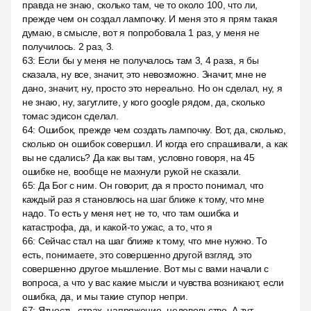
правда не знаю, сколько там, че то около 100, что ли,
прежде чем он создал лампочку. И меня это я прям такая
думаю, в смысле, вот я попробовала 1 раз, у меня не
получилось. 2 раз, 3.
63
:
Если бы у меня не получалось там 3, 4 раза, я бы
сказала, ну все, значит, это невозможно. Значит, мне не
дано, значит, ну, просто это нереально. Но он сделал, ну, я
не знаю, ну, загуглите, у кого google рядом, да, сколько
томас эдисон сделал.
64
:
Ошибок, прежде чем создать лампочку. Вот, да, сколько,
сколько он ошибок совершил. И когда его спрашивали, а как
вы не сдались? Да как вы там, условно говоря, на 45
ошибке не, вообще не махнули рукой не сказали.
65
:
Да Бог с ним. Он говорит, да я просто понимал, что
каждый раз я становлюсь на шаг ближе к тому, что мне
надо. То есть у меня нет, не то, что там ошибка и
катастрофа, да, и какой-то ужас, а то, что я
66
:
Сейчас стал на шаг ближе к тому, что мне нужно. То
есть, понимаете, это совершенно другой взгляд, это
совершенно другое мышление. Вот мы с вами начали с
вопроса, а что у вас какие мысли и чувства возникают, если
ошибка, да, и мы такие ступор непри.
67
:
Ятность, страх, напряжение, недовольство. А тут