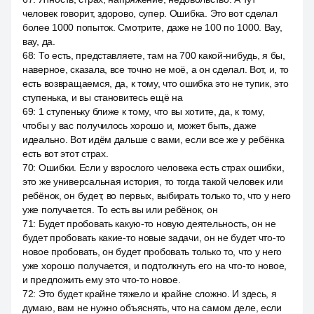
человек говорит, здорово, супер. Ошибка. Это вот сделал
более 1000 попыток. Смотрите, даже не 100 по 1000. Вау,
вау, да.
68
:
То есть, представляете, там на 700 какой-нибудь, я бы,
наверное, сказала, все точно не моё, а он сделал. Вот, и, то
есть возвращаемся, да, к тому, что ошибка это не тупик, это
ступенька, и вы становитесь ещё на
69
:
1 ступеньку ближе к тому, что вы хотите, да, к тому,
чтобы у вас получилось хорошо и, может быть, даже
идеально. Вот идём дальше с вами, если все же у ребёнка
есть вот этот страх.
70
:
Ошибки. Если у взрослого человека есть страх ошибки,
это же универсальная история, то тогда такой человек или
ребёнок, он будет, во первых, выбирать только то, что у него
уже получается. То есть вы или ребёнок, он
71
:
Будет пробовать какую-то новую деятельность, он не
будет пробовать какие-то новые задачи, он не будет что-то
новое пробовать, он будет пробовать только то, что у него
уже хорошо получается, и подтолкнуть его на что-то новое,
и предложить ему это что-то новое.
72
:
Это будет крайне тяжело и крайне сложно. И здесь, я
думаю, вам не нужно объяснять, что на самом деле, если