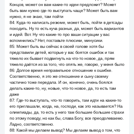
Концов, может он вам какие-то идеи предложит? Может
быть вам нужно где-то выступать чаще? Может быть вам
нужно, я не знаю, там пойти
84
:
Куда-то написать резюме, может быть, пойти в детсады
походить. Ну то есть куча разных, да, может быть вариантов
и идей. Вот. Ну что какие-то про ваши ситуации у вас
вспомнились? Нет, поставьте плюсики, минусики.
85
:
Может быть вы сейчас в своей голове хотя бы
представили детей, которые у вас боятся ошибок и так
тяжело их бывает подвигнуть на что-то новое, да, прям
тяжело даётся из за того, что опять же, говорю, у меня было
86
:
Долгое время неправильное отношение к ошибке.
Соответственно, я это же отношение и сыну своему
частично тоже передала. И он, конечно, очень боялся
делать какие-то, ну, новые, что-то новое, да, то есть там
даже
87
:
Где-то выступать, что-то говорить, там идти на какие-то
его приглашали, когда, на, господи, как это называется? На
олимпиады, да, то есть у него там большие большие страхи
по этому поводу, но как бы, слава Богу, все преодолеваемо.
Ладно, соответственно.
88
:
Какой мы делаем вывод? Мы делаем вывод о том, что