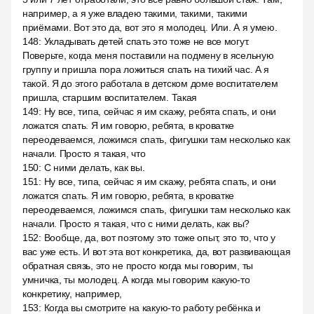
например, а я уже владею такими, такими, такими
приёмами. Вот это да, вот это я молодец. Или. А я умею.
148
:
Укладывать детей спать это тоже не все могут.
Поверьте, когда меня поставили на подмену в ясельную
группу и пришла пора ложиться спать на тихий час. А я
такой. Я до этого работала в детском доме воспитателем
пришла, старшим воспитателем. Такая
149
:
Ну все, типа, сейчас я им скажу, ребята спать, и они
ложатся спать. Я им говорю, ребята, в кроватке
переодеваемся, ложимся спать, фигушки там несколько как
начали. Просто я такая, что
150
:
С ними делать, как вы.
151
:
Ну все, типа, сейчас я им скажу, ребята спать, и они
ложатся спать. Я им говорю, ребята, в кроватке
переодеваемся, ложимся спать, фигушки там несколько как
начали. Просто я такая, что с ними делать, как вы?
152
:
Вообще, да, вот поэтому это тоже опыт, это то, что у
вас уже есть. И вот эта вот конкретика, да, вот развивающая
обратная связь, это не просто когда мы говорим, ты
умничка, ты молодец. А когда мы говорим какую-то
конкретику, например,
153
:
Когда вы смотрите на какую-то работу ребёнка и