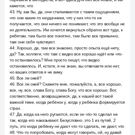
кажется, что
43
:
Ну, как бы, да, они сталкиваются с таким ощущением,
что они какие-то неудачники, что у них что-то не
получается, что они ничего не понимают, что это вообще не
их деятельность. Им хочется вернуться обратно вот туда, к
ребятам, там было все понятно, там было все привычно,
там они себя чувствуют.
44
:
Хорошо, да, там все знакомо, просто опыта ещё нету,
да? Так, коллеги, что там с видео все хорошо идёт или что-
то остановилось? Мне просто пишут, что видео
остановилось. И, кстати, я не знаю, вы отвечаете или нет,
но ваших ответов я не вижу.
45
:
Все ли окей?
46
:
Все ли окей? Скажите мне, пожалуйста, а, все хорошо,
все, ну, все, слава Богу, слава Богу, что все хорошо. Вот,
соответственно, возвращаемся, да, к нашей вот такой
важной теме, когда ребёнок у, когда у ребёнка формируется
страх.
47
:
Да, когда на него ругаются, если он что-то сделал не
так, когда его наказывают. Безусловно, это 1 из путей, 2
путь, это когда ребёнку не дают что-то сделать, не дают, что
48
:
Что-то попробовать, когда могут говорить, ой, ну давай