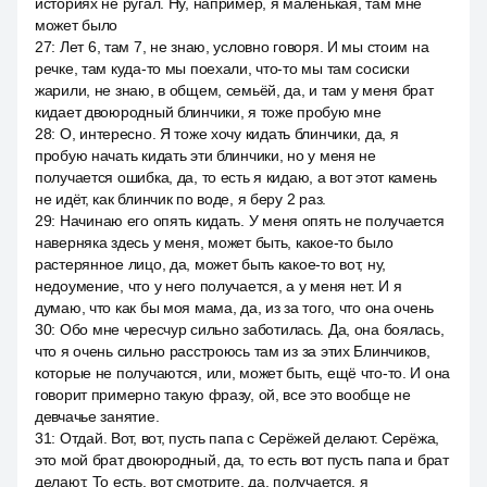
историях не ругал. Ну, например, я маленькая, там мне
может было
27
:
Лет 6, там 7, не знаю, условно говоря. И мы стоим на
речке, там куда-то мы поехали, что-то мы там сосиски
жарили, не знаю, в общем, семьёй, да, и там у меня брат
кидает двоюродный блинчики, я тоже пробую мне
28
:
О, интересно. Я тоже хочу кидать блинчики, да, я
пробую начать кидать эти блинчики, но у меня не
получается ошибка, да, то есть я кидаю, а вот этот камень
не идёт, как блинчик по воде, я беру 2 раз.
29
:
Начинаю его опять кидать. У меня опять не получается
наверняка здесь у меня, может быть, какое-то было
растерянное лицо, да, может быть какое-то вот, ну,
недоумение, что у него получается, а у меня нет. И я
думаю, что как бы моя мама, да, из за того, что она очень
30
:
Обо мне чересчур сильно заботилась. Да, она боялась,
что я очень сильно расстроюсь там из за этих Блинчиков,
которые не получаются, или, может быть, ещё что-то. И она
говорит примерно такую фразу, ой, все это вообще не
девчачье занятие.
31
:
Отдай. Вот, вот, пусть папа с Серёжей делают. Серёжа,
это мой брат двоюродный, да, то есть вот пусть папа и брат
делают. То есть, вот смотрите, да, получается, я