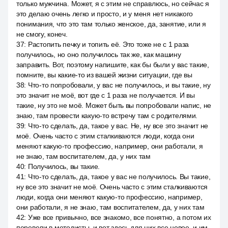
только мужчина. Может, я с этим не справлюсь, но сейчас я
это делаю очень легко и просто, и у меня нет никакого
понимания, что это там только женское, да, занятие, или я
не смогу, конеч.
37
:
Растопить печку и топить её. Это тоже не с 1 раза
получилось, но оно получилось так же, как машину
заправить. Вот, поэтому напишите, как бы были у вас такие,
помните, вы какие-то из вашей жизни ситуации, где вы
38
:
Что-то попробовали, у вас не получилось, и вы такие, ну
это значит не моё, вот где с 1 раза не получается. И вы
такие, ну это не моё. Может быть вы попробовали напис, не
знаю, там провести какую-то встречу там с родителями.
39
:
Что-то сделать, да, такое у вас. Не, ну все это значит не
моё. Очень часто с этим сталкиваются люди, когда они
меняют какую-то профессию, например, они работали, я
не знаю, там воспитателем, да, у них там
40
:
Получилось, вы такие.
41
:
Что-то сделать, да, такое у вас не получилось. Вы такие,
ну все это значит не моё. Очень часто с этим сталкиваются
люди, когда они меняют какую-то профессию, например,
они работали, я не знаю, там воспитателем, да, у них там
42
:
Уже все привычно, все знакомо, все понятно, а потом их
перевели в методисты, и вот здесь для них все новое, и им