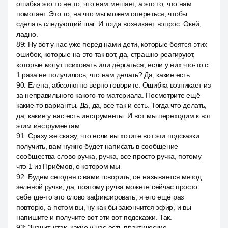
ошибка это то не то, что нам мешает, а это то, что нам
помогает. Это то, на что мы можем опереться, чтобы
сделать следующий шаг. И тогда возникает вопрос. Окей,
ладно.
89
:
Ну вот у нас уже перед нами дети, которые боятся этих
ошибок, которые на это так вот, да, страшно реагируют,
которые могут психовать или дёргаться, если у них что-то с
1 раза не получилось, что нам делать? Да, какие есть.
90
:
Елена, абсолютно верно говорите. Ошибка возникает из
за неправильного какого-то материала. Посмотрите ещё
какие-то варианты. Да, да, все так и есть. Тогда что делать,
да, какие у нас есть инструменты. И вот мы переходим к вот
этим инструментам.
91
:
Сразу же скажу, что если вы хотите вот эти подсказки
получить, вам нужно будет написать в сообщение
сообщества слово ручка, ручка, все просто ручка, потому
что 1 из Приёмов, о котором мы
92
:
Будем сегодня с вами говорить, он называется метод
зелёной ручки, да, поэтому ручка можете сейчас просто
себе где-то это слово зафиксировать, я его ещё раз
повторю, а потом вы, ну как бы закончится эфир, и вы
напишите и получите вот эти вот подсказки. Так.
93
:
Значит, итак, какие у нас есть практические