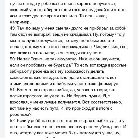
лучше я когда у ребёнка не очень хорошо получается,
взрослый у него забирает это и говорит, ну давай я и это то,
чем я тоже долгое время грешила. То есть, когда,
например,
49
:
Там почему у меня сын так долго не прибирал за собой
там стол не вытирал, вещи не складывал. Ну, потому что у
меня то лучше получается, потому что я быстрее это
делаю, потому что я его вещи складываю. Чик, чик, чик, все,
все лежит на полочках, а он складывает у него.
50
:
Не так Ровно, не так аккуратно. Ну а как он научится,
если он пробовать не будет, да? То есть вот когда взрослые
забирают у ребёнка вот эту возможность делать
самостоятельно не идеально, да, и сталкиваться с вот
этими сложностями и ошибками у него тоже формирует
51
:
Вот этот вот страх ошибки, да, условно говоря, это
посыл взрослого не умеешь. Не берись лучше. Я, я
взрослая, у меня лучше получается. Вот, соответственно,
вот такие у нас есть пути. И что происходит в итоге с
ребёнком?
52
:
Если у ребёнка есть вот этот вот страх ошибки, да, то у
него как бы такое есть негласное внутреннее убеждение. И
оно, кстати, у вас тоже может быть, потому что у нас, ну,