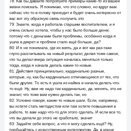
78
:
Как бы давайте попробуйте примеры какие-то из вашей
жизни поискать. Я понимаю, что это сложно, но вдруг вам
сейчас что-то в голову приходит и будет очень интересно от
вас вот эту обратную связь получить это
79
:
Знаете, когда я работала старшим воспитателем, и я
очень сильно хотела, чтобы у нас было больше денег,
потому что с деньгами были проблемы, особенно когда я
ушла в декрет и проблем стало ещё больше, да?
80
:
И я не понимала, где их взять, да и вот как раз-таки
глупо рассчитывать на новый результат, делая тоже самое,
что ты делал вчера ситуация началась меняться только
тогда, когда я начала делать какие-то новые.
81
:
Действия принципиально, кардинально разные,
которые, ну, как бы кардинально отличающиеся от тех, что
были другие. То есть я ушла из найма и начала делать что-
то ещё. Ну, вам не надо так кардинально, да, менять, это не
значит, что тоже вам нужно делать так, но
82
:
Условно говоря, какие-то новые шаги. Если, например,
вы хотите стать методистом или там хотите повышения в
работе, то вам надо что-то для этого сделать. И если все то,
что вы делали до этого не сработало, значит
83
:
Задайте себе вопрос, а что я могу сделать ещё? Ну,
пообщайтесь с искусственным интеллектом. Да, в конце