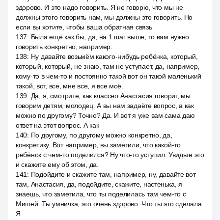
здорово. И это надо говорить. Я не говорю, что мы не
должны этого говорить нам, мы должны это говорить. Но
если вы хотите, чтобы ваша обратная связь
137
:
Была ещё как бы, да, на 1 шаг выше, то вам нужно
говорить конкретно, например.
138
:
Ну давайте возьмём какого-нибудь ребёнка, который,
который, который, не знаю, там не уступает, да, например,
кому-то в чем-то и постоянно такой вот он такой маленький
такой, вот, все, мне все, я все моё.
139
:
Да, я, смотрите, как классно Анастасия говорит, мы
говорим детям, молодец. А вы нам задаёте вопрос, а как
можно по другому? Точно? Да. И вот я уже вам сама даю
ответ на этот вопрос. А как
140
:
По другому, по другому можно конкретно, да,
конкретику. Вот например, вы заметили, что какой-то
ребёнок с чем-то поделился? Ну что-то уступил. Увидьте это
и скажите ему об этом, да.
141
:
Подойдите и скажите там, например, ну, давайте вот
там, Анастасия, да, подойдите, скажите, настенька, я
знаешь, что заметила, что ты поделилась там чем-то с
Мишей. Ты умничка, это очень здорово. Что ты это сделала.
Я