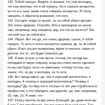
142
:
Тобой горжусь. Видите, я сказала, что она молодец,
что она умничка, что я ей горжусь. Но я сказала конкретно,
за что и я сыну также стала говорить конкретно. Я стала
говорить, я обратила внимание, что сего
143
:
Сегодня, когда ты кушал, ты за собой убрал крошки.
Это очень здорово. Спасибо. Или я приходила на кухню
там, например, ему говорила, вау, это что за чистота? Это
что мой сын за собой все.
144
:
Убрал. Вот это да, это очень здорово, сынок, я тобой
горжусь. То есть я опять конкретно сказала, да, ты за собой
убрал. И вот эта вот конкретика, какие-то мелочи, какие-то
детали, это то, что будет помогать де.
145
:
И вам, кстати, в том числе, потому что иногда мы
попадаем в такую ловушку, когда мы очень много сделали,
но мы как будто этого не замечаем, потому что мы, мы
знаем, что, ну да, я молодец, ну то есть
146
:
Вот представьте, да, там я хороший воспитатель, я
молодец. А почему я хороший воспитатель? Почему я
молодец? Да, потому что я столько-то лет уже отработала в
профессии, и это обалдеть, как здорово, да, там, например,
10, там, 15. Я знаю, что
147
:
Стаж у многих из вас очень большой, да, даже если вы
5 или 7 лет отработали, это все равно большой стаж. Там,