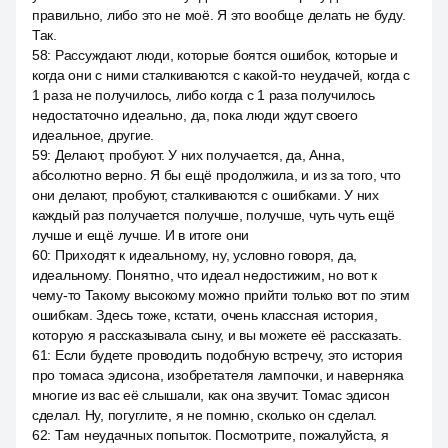
правильно, либо это не моё. Я это вообще делать не буду.
Так.
58
:
Рассуждают люди, которые боятся ошибок, которые и
когда они с ними сталкиваются с какой-то неудачей, когда с
1 раза не получилось, либо когда с 1 раза получилось
недостаточно идеально, да, пока люди ждут своего
идеальное, другие.
59
:
Делают, пробуют. У них получается, да, Анна,
абсолютно верно. Я бы ещё продолжила, и из за того, что
они делают, пробуют, сталкиваются с ошибками. У них
каждый раз получается получше, получше, чуть чуть ещё
лучше и ещё лучше. И в итоге они
60
:
Приходят к идеальному, ну, условно говоря, да,
идеальному. Понятно, что идеал недостижим, но вот к
чему-то Такому высокому можно прийти только вот по этим
ошибкам. Здесь тоже, кстати, очень классная история,
которую я рассказывала сыну, и вы можете её рассказать.
61
:
Если будете проводить подобную встречу, это история
про томаса эдисона, изобретателя лампочки, и наверняка
многие из вас её слышали, как она звучит. Томас эдисон
сделал. Ну, погуглите, я не помню, сколько он сделал.
62
:
Там неудачных попыток. Посмотрите, пожалуйста, я