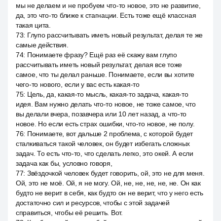
мы не делаем и не пробуем что-то новое, это не развитие,
да, это что-то ближе к стагнации. Есть тоже ещё классная
такая цита.
73
:
Глупо рассчитывать иметь новый результат, делая те же
самые действия.
74
:
Понимаете фразу? Ещё раз её скажу вам глупо
рассчитывать иметь новый результат, делая все тоже
самое, что ты делал раньше. Понимаете, если вы хотите
чего-то нового, если у вас есть какая-то
75
:
Цель, да, какая-то мысль, какая-то задача, какая-то
идея. Вам нужно делать что-то новое, не тоже самое, что
вы делали вчера, позавчера или 10 лет назад, а что-то
новое. Но если есть страх ошибки, что-то новое, не полу.
76
:
Понимаете, вот дальше 2 проблема, с которой будет
сталкиваться такой человек, он будет избегать сложных
задач. То есть что-то, что сделать легко, это окей. А если
задача как бы, условно говоря,
77
:
Звёздочкой человек будет говорить, ой, это не для меня.
Ой, это не моё. Ой, я не могу. Ой, не, не, не, не, не. Он как
будто не верит в себя, как будто он не верит, что у него есть
достаточно сил и ресурсов, чтобы с этой задачей
справиться, чтобы её решить. Вот.