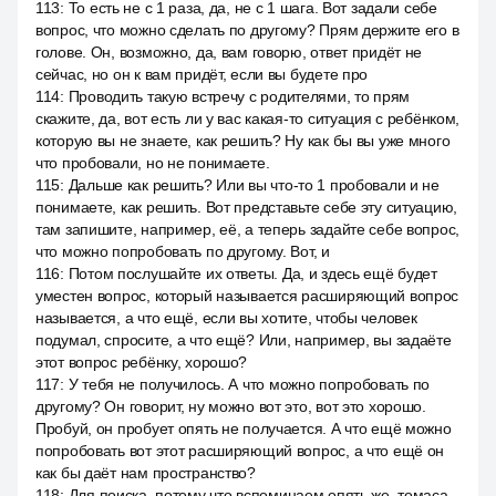
113
:
То есть не с 1 раза, да, не с 1 шага. Вот задали себе
вопрос, что можно сделать по другому? Прям держите его в
голове. Он, возможно, да, вам говорю, ответ придёт не
сейчас, но он к вам придёт, если вы будете про
114
:
Проводить такую встречу с родителями, то прям
скажите, да, вот есть ли у вас какая-то ситуация с ребёнком,
которую вы не знаете, как решить? Ну как бы вы уже много
что пробовали, но не понимаете.
115
:
Дальше как решить? Или вы что-то 1 пробовали и не
понимаете, как решить. Вот представьте себе эту ситуацию,
там запишите, например, её, а теперь задайте себе вопрос,
что можно попробовать по другому. Вот, и
116
:
Потом послушайте их ответы. Да, и здесь ещё будет
уместен вопрос, который называется расширяющий вопрос
называется, а что ещё, если вы хотите, чтобы человек
подумал, спросите, а что ещё? Или, например, вы задаёте
этот вопрос ребёнку, хорошо?
117
:
У тебя не получилось. А что можно попробовать по
другому? Он говорит, ну можно вот это, вот это хорошо.
Пробуй, он пробует опять не получается. А что ещё можно
попробовать вот этот расширяющий вопрос, а что ещё он
как бы даёт нам пространство?
118
:
Для поиска, потому что вспоминаем опять же, томаса