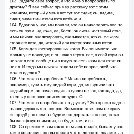
103
:
Задайте себе вопрос, а что можно попробовать по
другому? Я вам сейчас пример расскажу вот с этим
котёнком, который у меня вот тут вот сидит, он, видите,
сидит, значит мы взяли кота котёнка и
104
:
Вдруг он у нас, мы поняли, что он начал терять вес, то
есть он прям, ну, кожа, да, Кости, он очень костлявый стал,
и мы начали анализировать, оказывается, что он ел корм
старшего кота, да, который для кастрированных котов.
105
:
Корм для кастрированных котов. Вы понимаете, что
малышу не подходит, и он начал терять вес, а свой корм он
не хотел есть вообще ни в какую-то есть корм для котят он
не ел. И тогда мы начали, задали себе вопрос, окей, что
можно сделать?
106
:
Что можно попробовать? Можно попробовать,
например, купить ему жидкий корм, да, мы купили этот
жидкий корм, он начал ходить в туалет не так, как надо, да,
то есть у него расстроился желудок. О
107
:
Что можно попробовать по другому? Это просто надо в
голове держать этот вопрос. Возможно ответ вам не сразу
же придёт, но если вы будете его держать в голове, то как
бы ваш фокус внимания, он будет там, и вы
108
:
Со временем вам какая-то мысль придёт, бывает у вас
такое состояние, вот вы просто что-то делаете, делаете, да,