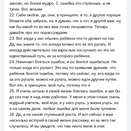
заново, но более мудро. 2, ошибка это ступенька, а не
тупик. Вот, возьми
22
:
Себе любое, да, они, в принципе, и то, и другое хороши.
Можете оба забрать, но я думаю, что и тот, и другой вам, ну,
как бы какой-то из них вам точно понравится. Теперь
давайте про это порассуждаем.
23
:
Вот когда у нас обычно ребёнок что-то делает не так.
Да, мы знаем то, что иногда можно его за это ругать. И
иногда действительно так взрослые поступают, но это не
единственный путь, из за которого ребёнок.
24
:
Начинает бояться ошибок, и он боится ошибаться. Не
только когда его ругают. Это мы по привычке думаем, что
ребёнок боится ошибок, потому что сейчас, ну, его когда-то
за это ругали, можно не ругать, можно идти другим путём.
Вот это, в принципе, мой путь, потому что я
25
:
Я очень сильно в своей жизни боялась ошибок, и как бы
до сих пор я над этим работаю. У меня в этом плане очень
мудрый учитель, мой муж, я у него учусь, у жизни учусь, но
я на самом деле, любые ошибки для меня были тупиком.
26
:
Да, а не некой ступенькой роста. И вот сейчас я вам
несколько историй в своей жизни расскажу, из за чего так
случилось. И вы увидите, что там никто меня в этих