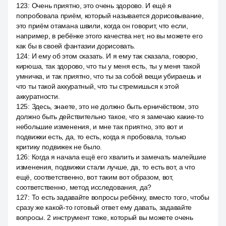
123
:
Очень приятно, это очень здорово. И ещё я
попробовала приём, который называется дорисовывание,
это приём отамана швили, когда он говорит, что если,
например, в ребёнке этого качества нет, но вы можете его
как бы в своей фантазии дорисовать.
124
:
И ему об этом сказать. И я ему так сказала, говорю,
кирюша, так здорово, что ты у меня есть, ты у меня такой
умничка, и так приятно, что ты за собой вещи убираешь и
что ты такой аккуратный, что ты стремишься к этой
аккуратности.
125
:
Здесь, знаете, это не должно быть ерничёством, это
должно быть действительно такое, что я замечаю какие-то
небольшие изменения, и мне так приятно, это вот и
подвижки есть, да, то есть, когда я пробовала, только
критику подвижек не было.
126
:
Когда я начала ещё его хвалить и замечать малейшие
изменения, подвижки стали лучше, да, то есть вот, а что
ещё, соответственно, вот таким вот образом, вот,
соответственно, метод исследования, да?
127
:
То есть задавайте вопросы ребёнку, вместо того, чтобы
сразу же какой-то готовый ответ ему давать, задавайте
вопросы. 2 инструмент тоже, который вы можете очень