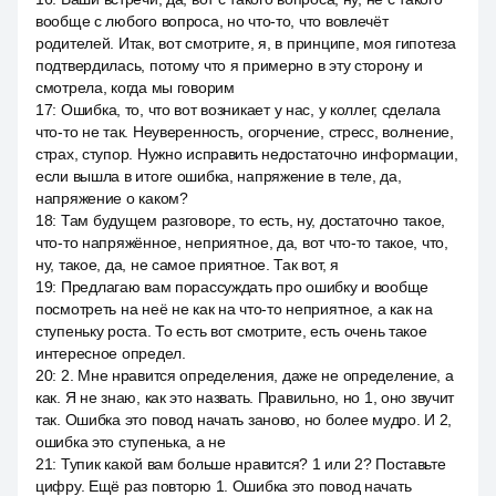
вообще с любого вопроса, но что-то, что вовлечёт
родителей. Итак, вот смотрите, я, в принципе, моя гипотеза
подтвердилась, потому что я примерно в эту сторону и
смотрела, когда мы говорим
17
:
Ошибка, то, что вот возникает у нас, у коллег, сделала
что-то не так. Неуверенность, огорчение, стресс, волнение,
страх, ступор. Нужно исправить недостаточно информации,
если вышла в итоге ошибка, напряжение в теле, да,
напряжение о каком?
18
:
Там будущем разговоре, то есть, ну, достаточно такое,
что-то напряжённое, неприятное, да, вот что-то такое, что,
ну, такое, да, не самое приятное. Так вот, я
19
:
Предлагаю вам порассуждать про ошибку и вообще
посмотреть на неё не как на что-то неприятное, а как на
ступеньку роста. То есть вот смотрите, есть очень такое
интересное определ.
20
:
2. Мне нравится определения, даже не определение, а
как. Я не знаю, как это назвать. Правильно, но 1, оно звучит
так. Ошибка это повод начать заново, но более мудро. И 2,
ошибка это ступенька, а не
21
:
Тупик какой вам больше нравится? 1 или 2? Поставьте
цифру. Ещё раз повторю 1. Ошибка это повод начать