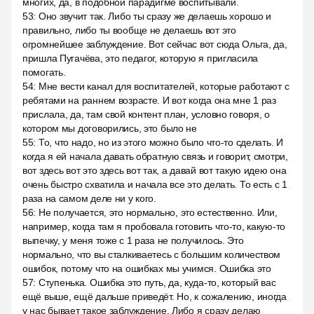
многих, да, в подобной парадигме воспитывали.
53
:
Оно звучит так. Либо ты сразу же делаешь хорошо и
правильно, либо ты вообще не делаешь вот это
огромнейшее заблуждение. Вот сейчас вот сюда Ольга, да,
пришла Пугачёва, это педагог, которую я пригласила
помогать.
54
:
Мне вести канал для воспитателей, которые работают с
ребятами на раннем возрасте. И вот когда она мне 1 раз
прислала, да, там свой контент план, условно говоря, о
котором мы договорились, это было не
55
:
То, что надо, но из этого можно было что-то сделать. И
когда я ей начала давать обратную связь и говорит, смотри,
вот здесь вот это здесь вот так, а давай вот такую идею она
очень быстро схватила и начала все это делать. То есть с 1
раза на самом деле ни у кого.
56
:
Не получается, это нормально, это естественно. Или,
например, когда там я пробовала готовить что-то, какую-то
выпечку, у меня тоже с 1 раза не получилось. Это
нормально, что вы сталкиваетесь с большим количеством
ошибок, потому что на ошибках мы учимся. Ошибка это
57
:
Ступенька. Ошибка это путь, да, куда-то, который вас
ещё выше, ещё дальше приведёт. Но, к сожалению, иногда
у нас бывает такое заблуждение. Либо я сразу делаю