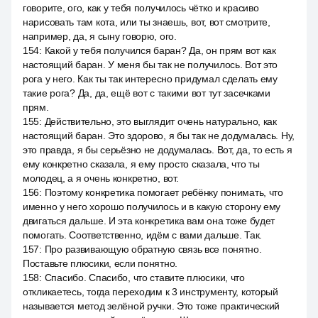
говорите, ого, как у тебя получилось чётко и красиво
нарисовать там кота, или ты знаешь, вот, вот смотрите,
например, да, я сыну говорю, ого.
154
:
Какой у тебя получился баран? Да, он прям вот как
настоящий баран. У меня бы так не получилось. Вот это
рога у него. Как ты так интересно придумал сделать ему
такие рога? Да, да, ещё вот с такими вот тут засечками
прям.
155
:
Действительно, это выглядит очень натурально, как
настоящий баран. Это здорово, я бы так не додумалась. Ну,
это правда, я бы серьёзно не додумалась. Вот, да, то есть я
ему конкретно сказала, я ему просто сказала, что ты
молодец, а я очень конкретно, вот.
156
:
Поэтому конкретика помогает ребёнку понимать, что
именно у него хорошо получилось и в какую сторону ему
двигаться дальше. И эта конкретика вам она тоже будет
помогать. Соответственно, идём с вами дальше. Так.
157
:
Про развивающую обратную связь все понятно.
Поставьте плюсики, если понятно.
158
:
Спасибо. Спасибо, что ставите плюсики, что
откликаетесь, тогда переходим к 3 инструменту, который
называется метод зелёной ручки. Это тоже практический