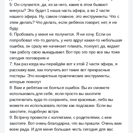
5
:
Он случается, да, из за чего, какие в этом бывают
минусы? Это будет 1 наша часть эфира, а во 2 части
нашего эфира. Ну, самое главное, это инструменты. Что с
этим делать? Что делать, если ребёнок говорит, нет, я не
буду.
6
:
Пробовать у меня не получится. Я не хочу. Если он
попробовал что-то делать, у него вдруг какая-то небольшая
ошибка, он сразу же начинает плакать, психует, да, кидает
там работу свою выкидывает. Вот про это про все мы тоже
сегодня поговорим и
7
:
Как раз когда мы перейдём вот к этой 2 части эфира, я
расскажу вам, как получить вот такие вот прекрасные
постеры. Это конкретные практические инструменты,
которые помогут
8
:
Вам и ребятам не бояться ошибок. Вы их сможете
использовать для себя, если просто вы захотите
распечатать куда-то сохранить, они красивые, либо вы
можете их использовать потом как подсказки. Если вы
захотите, подобную встре.
9
:
Встречу провести с коллегами, с родителями, с кем
захотите. Вот очень благодарна, что вы пришли. Очень вам
всем рада. И для меня большая честь сегодня для вас