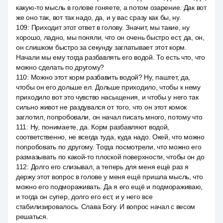
какую-то мысль в голове гоняете, а потом озарение. Дак вот
же оно так, вот так надо, да, и у вас сразу как бы, ну.
109
:
Приходит этот ответ в голову. Значит, мы такие, ну
хорошо, ладно, мы поняли, что он очень быстро ест, да, он,
он слишком быстро за секунду заглатывает этот корм.
Начали мы ему тогда разбавлять его водой. То есть что, что
можно сделать по другому?
110
:
Можно этот корм разбавить водой? Ну, паштет, да,
чтобы он его дольше ел. Дольше приходило, чтобы к нему
приходило вот это чувство насыщения, и чтобы у него так
сильно живот не раздувался от того, что он этот комок
заглотил, попробовали, он начал писать много, потому что
111
:
Ну, понимаете, да. Корм разбавляют водой,
соответственно, не всегда туда, куда надо. Окей, что можно
попробовать по другому. Тогда посмотрели, что можно его
размазывать по какой-то плоской поверхности, чтобы он до
112
:
Долго его слизывал, а теперь для меня ещё раз я
держу этот вопрос в голове у меня ещё пришла мысль, что
можно его подмораживать. Да я его ещё и подмораживаю,
и тогда он супер, долго его ест, и у него все
стабилизировалось. Слава Богу. И вопрос начал с весом
решаться.