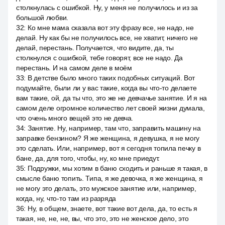
столкнулась с ошибкой. Ну, у меня не получилось и из за
большой любви.
32
:
Ко мне мама сказала вот эту фразу все, не надо, не
делай. Ну как бы не получилось все, не хватит, ничего не
делай, перестань. Получается, что видите, да, ты
столкнулся с ошибкой, тебе говорят, все не надо. Да
перестань. И на самом деле в моём
33
:
В детстве было много таких подобных ситуаций. Вот
подумайте, были ли у вас такие, когда вы что-то делаете
вам такие, ой, да ты что, это же не девчачье занятие. И я на
самом деле огромное количество лет своей жизни думала,
что очень много вещей это не девча.
34
:
Занятие. Ну, например, там что, заправить машину на
заправке бензином? Я же женщина, я девушка, я не могу
это сделать. Или, например, вот я сегодня топила печку в
бане, да, для того, чтобы, ну, ко мне приедут.
35
:
Подружки, мы хотим в баню сходить и раньше я такая, в
смысле баню топить. Типа, я же девочка, я же женщина, я
не могу это делать, это мужское занятие или, например,
когда, ну, что-то там из разряда
36
:
Ну, в общем, знаете, вот такие вот дела, да, то есть я
такая, не, не, не, вы, что это, это не женское дело, это