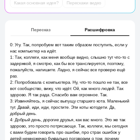
Какая основная идея?
Перескажи видео
Пересказ
Расшифровка
0
:
Угу. Так, попробуем вот таким образом поступить, если у
нас компьютер на идёт.
1
:
Так, коллеги, как меня вообще видно, слышно тут что-то с
задержкой, я смотрю, как бы все транслируется, поэтому,
пожалуйста, напишите. Ладно, я сейчас все проверю ещё
раз.
2
:
Попробовала с компьютера. Ну, что-то пошло не так, все
вот сообщество, вижу, что идёт. Ой, как много людей. Так
здорово. Я так рада. Спасибо вам огромное. Так.
3
:
Извиняйтесь, я сейчас выпущу старшего кота. Маленький
тут. Давай, иди, иди, простите. Эти коты котодети. Да,
добрый день.
4
:
Добрый день, дорогие друзья, как вас много. Это же так
здорово, это просто потрясающе. Так, коллеги, мы сегодня
с вами будем говорить про ошибки, про страх ошибок у
детей немножечко буквально поговорим о том, почему