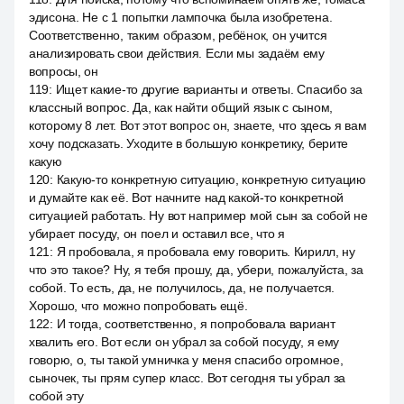
эдисона. Не с 1 попытки лампочка была изобретена.
Соответственно, таким образом, ребёнок, он учится
анализировать свои действия. Если мы задаём ему
вопросы, он
119
:
Ищет какие-то другие варианты и ответы. Спасибо за
классный вопрос. Да, как найти общий язык с сыном,
которому 8 лет. Вот этот вопрос он, знаете, что здесь я вам
хочу подсказать. Уходите в большую конкретику, берите
какую
120
:
Какую-то конкретную ситуацию, конкретную ситуацию
и думайте как её. Вот начните над какой-то конкретной
ситуацией работать. Ну вот например мой сын за собой не
убирает посуду, он поел и оставил все, что я
121
:
Я пробовала, я пробовала ему говорить. Кирилл, ну
что это такое? Ну, я тебя прошу, да, убери, пожалуйста, за
собой. То есть, да, не получилось, да, не получается.
Хорошо, что можно попробовать ещё.
122
:
И тогда, соответственно, я попробовала вариант
хвалить его. Вот если он убрал за собой посуду, я ему
говорю, о, ты такой умничка у меня спасибо огромное,
сыночек, ты прям супер класс. Вот сегодня ты убрал за
собой эту