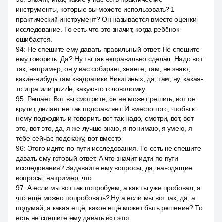
инструменты, которые вы можете использовать? 1
практический инструмент? Он называется вместо оценки
исследование. То есть что это значит, когда ребёнок
ошибается.
94
:
Не спешите ему давать правильный ответ. Не спешите
ему говорить. Да? Ну ты так неправильно сделал. Надо вот
так, например, он у вас собирает, знаете, там, не знаю,
какие-нибудь там квадратики Никитиных, да, там, ну, какая-
то игра или puzzle, какую-то головоломку.
95
:
Решает. Вот вы смотрите, он не может решить, вот он
крутит, делает не так подставляет. И вместо того, чтобы к
нему подходить и говорить вот так надо, смотри, вот, вот
это, вот это, да, я же лучше знаю, я понимаю, я умею, я
тебе сейчас подскажу, вот вместо
96
:
Этого идите по пути исследования. То есть не спешите
давать ему готовый ответ. А что значит идти по пути
исследования? Задавайте ему вопросы, да, наводящие
вопросы, например, что
97
:
А если мы вот так попробуем, а как ты уже пробовал, а
что ещё можно попробовать? Ну а если мы вот так, да, а
подумай, а какая ещё, какое ещё может быть решение? То
есть не спешите ему давать вот этот