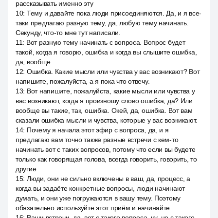
рассказывать именно эту
10
:
Тему и давайте пока люди присоединяются. Да, и я все-
таки предлагаю разную тему, да, любую тему начинать.
Секунду, что-то мне тут написали.
11
:
Вот разную тему начинать с вопроса. Вопрос будет
такой, когда я говорю, ошибка и когда вы слышите ошибка,
да, вообще.
12
:
Ошибка. Какие мысли или чувства у вас возникают? Вот
напишите, пожалуйста, а я пока что отвечу.
13
:
Вот напишите, пожалуйста, какие мысли или чувства у
вас возникают, когда я произношу слово ошибка, да? Или
вообще вы такие, так, ошибка. Окей, да, ошибка. Вот вам
сказали ошибка мысли и чувства, которые у вас возникают.
14
:
Почему я начала этот эфир с вопроса, да, и я
предлагаю вам точно также разные встречи с кем-то
начинать вот с таких вопросов, потому что если вы будете
только как говорящая голова, всегда говорить, говорить, то
другие
15
:
Люди, они не сильно включены в ваш, да, процесс, а
когда вы задаёте конкретные вопросы, люди начинают
думать, и они уже погружаются в вашу тему. Поэтому
обязательно используйте этот приём и начинайте
16
:
Ваши встречи, да, вот с такого вопроса, ну, не с такого