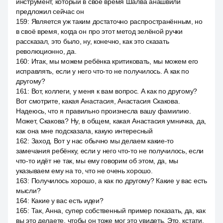
инструмент, который в своё время Шалва анашвили
предложил сейчас он
159
:
Является уж таким достаточно распространённым, но
в своё время, когда он про этот метод зелёной ручки
рассказал, это было, ну, конечно, как это сказать
революционно, да.
160
:
Итак, мы можем ребёнка критиковать, мы можем его
исправлять, если у него что-то не получилось. А как по
другому?
161
:
Вот, коллеги, у меня к вам вопрос. А как по другому?
Вот смотрите, какая Анастасия, Анастасия Скакова.
Надеюсь, что я правильно произнесла вашу фамилию.
Может, Скакова? Ну, в общем, какая Анастасия умничка, да,
как она мне подсказала, какую интересный
162
:
Заход. Вот у нас обычно мы делаем какие-то
замечания ребёнку, если у него что-то не получилось, если
что-то идёт не так, мы ему говорим об этом, да, мы
указываем ему на то, что не очень хорошо.
163
:
Получилось хорошо, а как по другому? Какие у вас есть
мысли?
164
:
Какие у вас есть идеи?
165
:
Так, Анна, супер собственный пример показать, да, как
вы это делаете, чтобы он тоже мог это увидеть. Это, кстати,