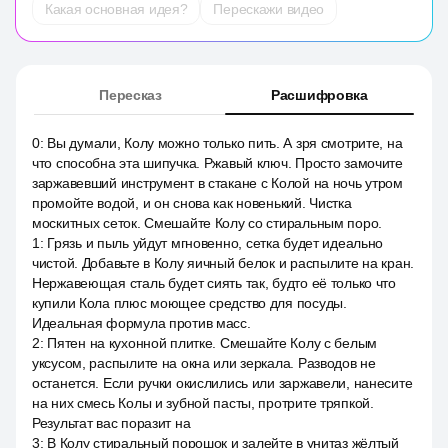
Какая основная идея?
Перескажи видео
Пересказ
Расшифровка
0
:
Вы думали, Колу можно только пить. А зря смотрите, на
что способна эта шипучка. Ржавый ключ. Просто замочите
заржавевший инструмент в стакане с Колой на ночь утром
промойте водой, и он снова как новенький. Чистка
москитных сеток. Смешайте Колу со стиральным поро.
1
:
Грязь и пыль уйдут мгновенно, сетка будет идеально
чистой. Добавьте в Колу яичный белок и распылите на кран.
Нержавеющая сталь будет сиять так, будто её только что
купили Кола плюс моющее средство для посуды.
Идеальная формула против масс.
2
:
Пятен на кухонной плитке. Смешайте Колу с белым
уксусом, распылите на окна или зеркала. Разводов не
останется. Если ручки окислились или заржавели, нанесите
на них смесь Колы и зубной пасты, протрите тряпкой.
Результат вас поразит на
3
:
В Колу стиральный порошок и залейте в унитаз жёлтый