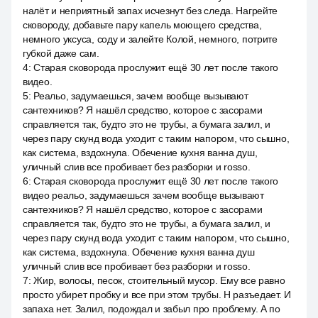
налёт и неприятный запах исчезнут без следа. Нагрейте
сковороду, добавьте пару капель моющего средства,
немного уксуса, соду и залейте Колой, немного, потрите
губкой даже сам.
4
:
Старая сковорода прослужит ещё 30 лет после такого
видео.
5
:
Реальо, задумаешься, зачем вообще вызывают
сантехников? Я нашёл средство, которое с засорами
справляется так, будто это не трубы, а бумага залил, и
через пару скунд вода уходит с таким напором, что сышно,
как система, вздохнула. Обечение кухня ванна душ,
уличный слив все пробивает без разборки и rosso.
6
:
Старая сковорода прослужит ещё 30 лет после такого
видео реальо, задумаешься зачем вообще вызывают
сантехников? Я нашёл средство, которое с засорами
справляется так, будто это не трубы, а бумага залил, и
через пару скунд вода уходит с таким напором, что сышно,
как система, вздохнула. Обечение кухня ванна душ
уличный слив все пробивает без разборки и rosso.
7
:
Жир, волосы, песок, стоительный мусор. Ему все равно
просто убирет пробку и все при этом трубы. Н разъедает. И
запаха нет. Залил, подождал и забыл про проблему. А по