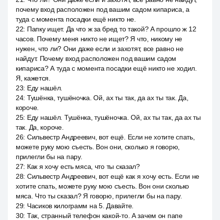
почему вход расположен под вашим садом кипариса, а
туда с момента посадки ещё никто не.
22
:
Папку ищет. Да что ж за бред то такой? А прошло ж 12
часов. Почему меня никто не ищет? Я что, никому не
нужен, что ли? Они даже если и захотят, все равно не
найдут. Почему вход расположен под вашим садом
кипариса? А туда с момента посадки ещё никто не ходил.
Я, кажется.
23
:
Еду нашёл.
24
:
Тушёнка, тушёночка. Ой, ах ты так, да ах ты так. Да,
короче.
25
:
Еду нашёл. Тушёнка, тушёночка. Ой, ах ты так, да ах ты
так. Да, короче.
26
:
Сильвестр Андреевич, вот ещё. Если не хотите спать,
можете руку мою съесть. Вон они, сколько я говорю,
прилегли бы на пару.
27
:
Как я хочу есть мяса, что ты сказал?
28
:
Сильвестр Андреевич, вот ещё как я хочу есть. Если не
хотите спать, можете руку мою съесть. Вон они сколько
мяса. Что ты сказал? Я говорю, прилегли бы на пару.
29
:
Часиков килограмм на 5. Давайте.
30
:
Так, странный телефон какой-то. А зачем он папе