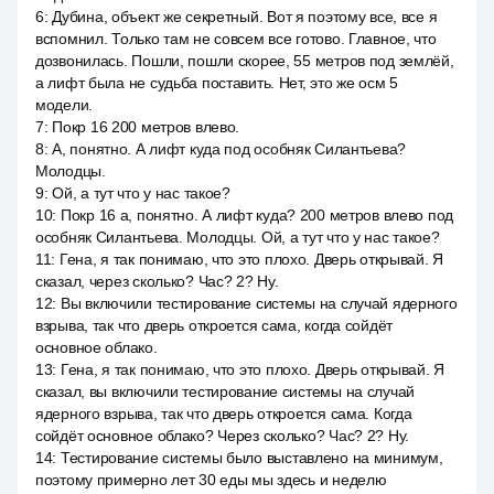
6
:
Дубина, объект же секретный. Вот я поэтому все, все я
вспомнил. Только там не совсем все готово. Главное, что
дозвонилась. Пошли, пошли скорее, 55 метров под землёй,
а лифт была не судьба поставить. Нет, это же осм 5
модели.
7
:
Покр 16 200 метров влево.
8
:
А, понятно. А лифт куда под особняк Силантьева?
Молодцы.
9
:
Ой, а тут что у нас такое?
10
:
Покр 16 а, понятно. А лифт куда? 200 метров влево под
особняк Силантьева. Молодцы. Ой, а тут что у нас такое?
11
:
Гена, я так понимаю, что это плохо. Дверь открывай. Я
сказал, через сколько? Час? 2? Ну.
12
:
Вы включили тестирование системы на случай ядерного
взрыва, так что дверь откроется сама, когда сойдёт
основное облако.
13
:
Гена, я так понимаю, что это плохо. Дверь открывай. Я
сказал, вы включили тестирование системы на случай
ядерного взрыва, так что дверь откроется сама. Когда
сойдёт основное облако? Через сколько? Час? 2? Ну.
14
:
Тестирование системы было выставлено на минимум,
поэтому примерно лет 30 еды мы здесь и неделю