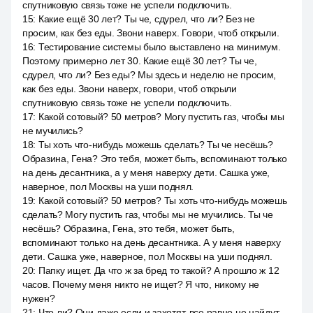
спутниковую связь тоже не успели подключить.
15
:
Какие ещё 30 лет? Ты че, сдурел, что ли? Без не
просим, как без еды. Звони наверх. Говори, чтоб открыли.
16
:
Тестирование системы было выставлено на минимум.
Поэтому примерно лет 30. Какие ещё 30 лет? Ты че,
сдурел, что ли? Без еды? Мы здесь и неделю не просим,
как без еды. Звони наверх, говори, чтоб открыли
спутниковую связь тоже не успели подключить.
17
:
Какой сотовый? 50 метров? Могу пустить газ, чтобы мы
не мучились?
18
:
Ты хоть что-нибудь можешь сделать? Ты че несёшь?
Образина, Гена? Это тебя, может быть, вспоминают только
на день десантника, а у меня наверху дети. Сашка уже,
наверное, пол Москвы на уши поднял.
19
:
Какой сотовый? 50 метров? Ты хоть что-нибудь можешь
сделать? Могу пустить газ, чтобы мы не мучились. Ты че
несёшь? Образина, Гена, это тебя, может быть,
вспоминают только на день десантника. А у меня наверху
дети. Сашка уже, наверное, пол Москвы на уши поднял.
20
:
Папку ищет. Да что ж за бред то такой? А прошло ж 12
часов. Почему меня никто не ищет? Я что, никому не
нужен?
21
:
Что ли? Они даже если и захотят, все равно не найдут,