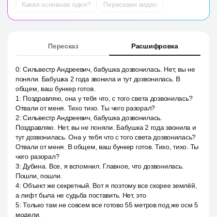
Какая основная идея?
Перескажи видео
Пересказ
Расшифровка
0
:
Сильвестр Андреевич, бабушка дозвонилась. Нет, вы не
поняли. Бабушка 2 года звонила и тут дозвонилась. В
общем, ваш бункер готов.
1
:
Поздравляю, она у тебя что, с того света дозвонилась?
Отвали от меня. Тихо тихо. Ты чего разорал?
2
:
Сильвестр Андреевич, бабушка дозвонилась.
Поздравляю. Нет, вы не поняли. Бабушка 2 года звонила и
тут дозвонилась. Она у тебя что с того света дозвонилась?
Отвали от меня. В общем, ваш бункер готов. Тихо, тихо. Ты
чего разорал?
3
:
Дубина. Все, я вспомнил. Главное, что дозвонилась.
Пошли, пошли.
4
:
Объект же секретный. Вот я поэтому все скорее землёй,
а лифт была не судьба поставить. Нет, это
5
:
Только там не совсем все готово 55 метров под же осм 5
модели.