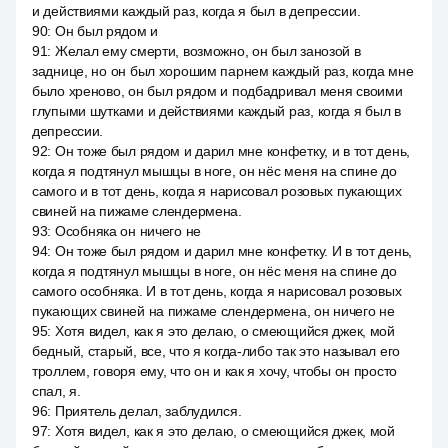
и действиями каждый раз, когда я был в депрессии.
90
:
Он был рядом и
91
:
Желал ему смерти, возможно, он был занозой в
заднице, но он был хорошим парнем каждый раз, когда мне
было хреново, он был рядом и подбадривал меня своими
глупыми шутками и действиями каждый раз, когда я был в
депрессии.
92
:
Он тоже был рядом и дарил мне конфетку, и в тот день,
когда я подтянул мышцы в ноге, он нёс меня на спине до
самого и в тот день, когда я нарисовал розовых пукающих
свиней на пижаме слендермена.
93
:
Особняка он ничего не
94
:
Он тоже был рядом и дарил мне конфетку. И в тот день,
когда я подтянул мышцы в ноге, он нёс меня на спине до
самого особняка. И в тот день, когда я нарисовал розовых
пукающих свиней на пижаме слендермена, он ничего не
95
:
Хотя видел, как я это делаю, о смеющийся джек, мой
бедный, старый, все, что я когда-либо так это называл его
троллем, говоря ему, что он и как я хочу, чтобы он просто
спал, я.
96
:
Приятель делал, заблудился.
97
:
Хотя видел, как я это делаю, о смеющийся джек, мой