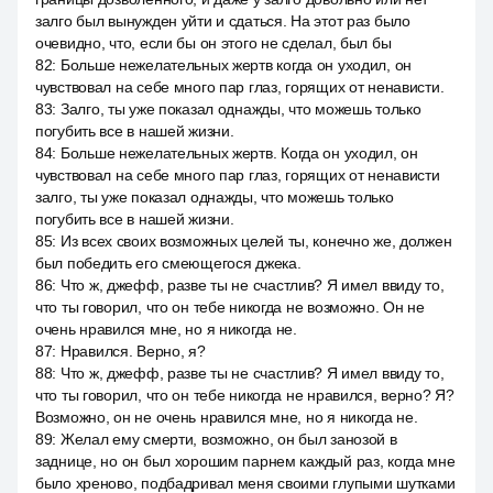
залго был вынужден уйти и сдаться. На этот раз было
очевидно, что, если бы он этого не сделал, был бы
82
:
Больше нежелательных жертв когда он уходил, он
чувствовал на себе много пар глаз, горящих от ненависти.
83
:
Залго, ты уже показал однажды, что можешь только
погубить все в нашей жизни.
84
:
Больше нежелательных жертв. Когда он уходил, он
чувствовал на себе много пар глаз, горящих от ненависти
залго, ты уже показал однажды, что можешь только
погубить все в нашей жизни.
85
:
Из всех своих возможных целей ты, конечно же, должен
был победить его смеющегося джека.
86
:
Что ж, джефф, разве ты не счастлив? Я имел ввиду то,
что ты говорил, что он тебе никогда не возможно. Он не
очень нравился мне, но я никогда не.
87
:
Нравился. Верно, я?
88
:
Что ж, джефф, разве ты не счастлив? Я имел ввиду то,
что ты говорил, что он тебе никогда не нравился, верно? Я?
Возможно, он не очень нравился мне, но я никогда не.
89
:
Желал ему смерти, возможно, он был занозой в
заднице, но он был хорошим парнем каждый раз, когда мне
было хреново, подбадривал меня своими глупыми шутками