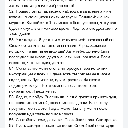
затем я потащил их в заброшенный
52
:
Подвал. Было так весело наблюдать за всеми этими
копами, пытающихся найти их трупы. Полицейские как
муравьи. Вы поймите 1 вы можете быть уверены, что у вас
будет их куча в ближайшее время. Ладно, этого достаточно.
Уэки, джеки.
53
:
Уже поздно. Я устал, и мне нужен мой прекрасный сон.
Свали оо, заткни рот анютины глазки. Я рассказываю
историю. Разве ты не видишь? Ха, у тебя, должно быть
последнее называть других анютиными глазками. Всем
известно, что ты педик, должен.
54
:
Сказать, что меня очень интересует твой источник
информации о всех. О, даже если ты совсем не в моём
вкусе, джеки бук, извини, иди и трахни себя своим
леденцом, клоун. Не, я сомневаюсь, что мне это
понравится. Я ведь не ты.
55
:
Ладно, я пойду. Знаешь ли, я ещё должен принять душ,
не шпионить за мной, пока я моюсь, джеки. Как я хочу
проучить тебя за это. Тогда, может быть, у меня после
полуночи иди спать полчаса спустя.
56
:
Спокойной ночи, детишки. Спокойной ночи. Спи крепко.
57
:
Пусть сегодня приснятся почки. Спокойной ночи, худи,