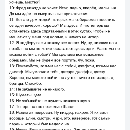
хочешь, мистер?
10
:
Фред никогда не хочет. Итак, ладно, вперёд, малышня.
Да мы идём на смертельные приключения.
11
:
Вот это дом людей, которых мы собираемся посетить
сегодня вечером, хорошо? Мы здесь. И что теперь вы
останетесь здесь спрятанными в этих кустах, чтобы не
мешаться у меня под ногами, и ничего не испор.
12
:
Я подберу вас и покажу все позже. Ну, ну, никаких но я
пошёл, но мы не хотим оставаться здесь одни. Разве мы не
можем пойти с тобой? Мы сделаем все возможное,
обещаем. Мы не будем все портить. Фу, пожа.
13
:
Пожалуйста, возьми нас с собой, джеффи, возьми нас,
джефф. Мы умоляем тебя, джерри джеффи, джепу.
Хорошо, вы можете пойти, но лучше ничего не испорьте,
братцы. Спасибо.
14
:
Не забывайте не никакого.
15
:
Шуметь шума.
16
:
Не забывайте не шуметь никакого шума.
17
:
Теперь только несколько Шагов.
18
:
Режим активирован. Ну пиздец, нахрен. Я их взял
вообще. Блин, смотри, мэри, это, наверное, тот самый
парень, который был неделю на
19
:
Назад. Белая толстовка и нож. Рик, принеси мне