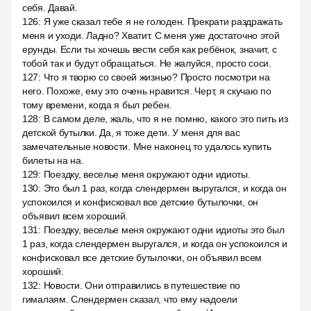
себя. Давай.
126
:
Я уже сказал тебе я не голоден. Прекрати раздражать
меня и уходи. Ладно? Хватит. С меня уже достаточно этой
ерунды. Если ты хочешь вести себя как ребёнок, значит, с
тобой так и будут обращаться. Не жалуйся, просто соси.
127
:
Что я творю со своей жизнью? Просто посмотри на
него. Похоже, ему это очень нравится. Черт, я скучаю по
тому времени, когда я был ребен.
128
:
В самом деле, жаль, что я не помню, какого это пить из
детской бутылки. Да, я тоже дети. У меня для вас
замечательные новости. Мне наконец то удалось купить
билеты на на.
129
:
Поездку, веселье меня окружают одни идиоты.
130
:
Это был 1 раз, когда слендермен выругался, и когда он
успокоился и конфисковал все детские бутылочки, он
объявил всем хороший.
131
:
Поездку, веселье меня окружают одни идиоты это был
1 раз, когда слендермен выругался, и когда он успокоился и
конфисковал все детские бутылочки, он объявил всем
хороший.
132
:
Новости. Они отправились в путешествие по
гималаям. Слендермен сказал, что ему надоели