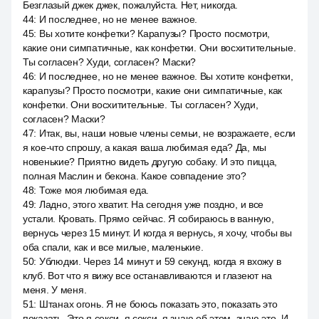
Безглазый джек джек, пожалуйста. Нет, никогда.
44
:
И последнее, но не менее важное.
45
:
Вы хотите конфетки? Карапузы? Просто посмотри,
какие они симпатичные, как конфетки. Они восхитительные.
Ты согласен? Худи, согласен? Маски?
46
:
И последнее, но не менее важное. Вы хотите конфетки,
карапузы? Просто посмотри, какие они симпатичные, как
конфетки. Они восхитительные. Ты согласен? Худи,
согласен? Маски?
47
:
Итак, вы, наши новые члены семьи, не возражаете, если
я кое-что спрошу, а какая ваша любимая еда? Да, мы
новенькие? Приятно видеть другую собаку. И это пицца,
полная Маслин и бекона. Какое совпадение это?
48
:
Тоже моя любимая еда.
49
:
Ладно, этого хватит. На сегодня уже поздно, и все
устали. Кровать. Прямо сейчас. Я собираюсь в ванную,
вернусь через 15 минут. И когда я вернусь, я хочу, чтобы вы
оба спали, как и все милые, маленькие.
50
:
Ублюдки. Через 14 минут и 59 секунд, когда я вхожу в
клуб. Вот что я вижу все останавливаются и глазеют на
меня. У меня.
51
:
Штанах огонь. Я не боюсь показать это, показать это
показать. Это я секси, я секси, я знаю об этом, знаю это. И