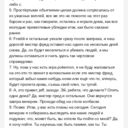
либо с.
5
:
Простёртыми объятиями целая долина сотрясалась от
их ужасных воплей, все же это не помогло на этот раз
барсик и pac, как говорили, остались и играли дома, как все
молодые приветливые ублюдки итак, как было сказано
ранее.
6
:
Freddi и остальные уехали сразу после завтрака, и наш
дорогой мистер фред оставил нас одних на несколько дней
снова. Да, он будет веселиться и убивать людей, а мы
должны оставаться и гнить здесь так чертовски
справедливо.
7
:
Ну, пока у нас есть игра pokemon, я не буду жаловаться
на это кто-то звонит в колокольчик если это мистер фред,
который забыл какие-нибудь ножи или ещё что-то, клянусь,
будет пролита кровь, съешь свой член, ты тупой.
8
:
А, это привет, jeff, заходи. Эй, ребята, что делаете? Опять
одни дома? Да, мистер пред и остальные. Они вернутся
завтра вечером. Проходи обед на столе колбаски.
9
:
Позже. Итак, у вас есть планы на сегодня. Сегодня
вечером я собираюсь выследить кое-каких людей и
подумал, что, может быть, вы хотели бы пойти со мной? Да,
я хочу пойти. Ты научишь нас быть такими, как ты. Ты