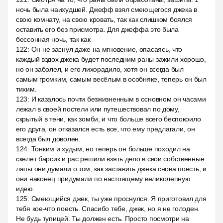
ночь была наихудшей. Джефф взял смеющегося джека в
свою комнату, на свою кровать, так как слишком боялся
оставить его без присмотра. Для джеффа это была
бессонная ночь, так как
122
:
Он не заснул даже на мгновение, опасаясь, что
каждый вздох джека будет последним раны зажили хорошо,
но он заболел, и его лихорадило, хотя он всегда был
самым громким, самым весёлым в особняке, теперь он был
тихим.
123
:
И казалось почти безжизненным в основном он часами
лежал в своей постели или путешествовал по дому,
скрытый в тени, как зомби, и что больше всего беспокоило
его друга, он отказался есть все, что ему предлагали, он
всегда был доволен.
124
:
Тонким и худым, но теперь он больше походил на
скелет барсик и pac решили взять дело в свои собственные
лапы они думали о том, как заставить джека снова поесть, и
они наконец придумали по настоящему великолепную
идею.
125
:
Смеющийся джек, ты уже проснулся. Я приготовил для
тебя кое-что поесть. Спасибо тебе, джек, но я не голоден.
Не будь тупицей. Ты должен есть. Просто посмотри на