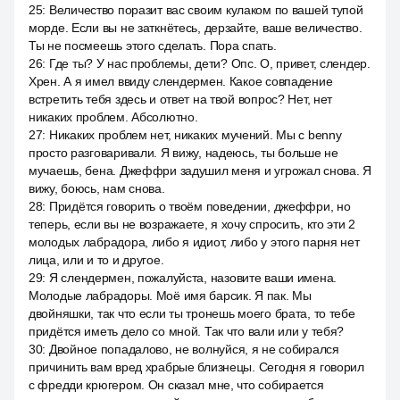
25
:
Величество поразит вас своим кулаком по вашей тупой
морде. Если вы не заткнётесь, дерзайте, ваше величество.
Ты не посмеешь этого сделать. Пора спать.
26
:
Где ты? У нас проблемы, дети? Опс. О, привет, слендер.
Хрен. А я имел ввиду слендермен. Какое совпадение
встретить тебя здесь и ответ на твой вопрос? Нет, нет
никаких проблем. Абсолютно.
27
:
Никаких проблем нет, никаких мучений. Мы с benny
просто разговаривали. Я вижу, надеюсь, ты больше не
мучаешь, бена. Джеффри задушил меня и угрожал снова. Я
вижу, боюсь, нам снова.
28
:
Придётся говорить о твоём поведении, джеффри, но
теперь, если вы не возражаете, я хочу спросить, кто эти 2
молодых лабрадора, либо я идиот, либо у этого парня нет
лица, или и то и другое.
29
:
Я слендермен, пожалуйста, назовите ваши имена.
Молодые лабрадоры. Моё имя барсик. Я пак. Мы
двойняшки, так что если ты тронешь моего брата, то тебе
придётся иметь дело со мной. Так что вали или у тебя?
30
:
Двойное попадалово, не волнуйся, я не собирался
причинить вам вред храбрые близнецы. Сегодня я говорил
с фредди крюгером. Он сказал мне, что собирается