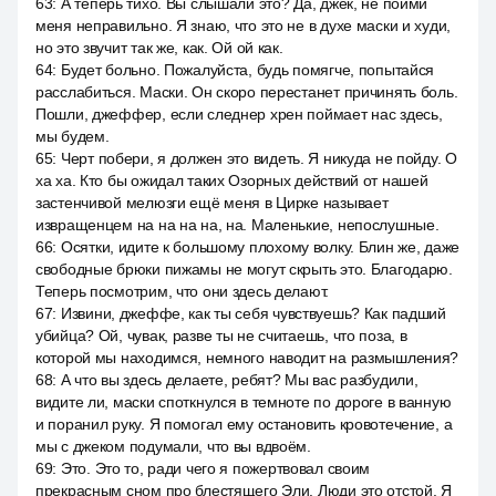
63
:
А теперь тихо. Вы слышали это? Да, джек, не пойми
меня неправильно. Я знаю, что это не в духе маски и худи,
но это звучит так же, как. Ой ой как.
64
:
Будет больно. Пожалуйста, будь помягче, попытайся
расслабиться. Маски. Он скоро перестанет причинять боль.
Пошли, джеффер, если следнер хрен поймает нас здесь,
мы будем.
65
:
Черт побери, я должен это видеть. Я никуда не пойду. О
ха ха. Кто бы ожидал таких Озорных действий от нашей
застенчивой мелюзги ещё меня в Цирке называет
извращенцем на на на на, на. Маленькие, непослушные.
66
:
Осятки, идите к большому плохому волку. Блин же, даже
свободные брюки пижамы не могут скрыть это. Благодарю.
Теперь посмотрим, что они здесь делают.
67
:
Извини, джеффе, как ты себя чувствуешь? Как падший
убийца? Ой, чувак, разве ты не считаешь, что поза, в
которой мы находимся, немного наводит на размышления?
68
:
А что вы здесь делаете, ребят? Мы вас разбудили,
видите ли, маски споткнулся в темноте по дороге в ванную
и поранил руку. Я помогал ему остановить кровотечение, а
мы с джеком подумали, что вы вдвоём.
69
:
Это. Это то, ради чего я пожертвовал своим
прекрасным сном про блестящего Эли. Люди это отстой. Я