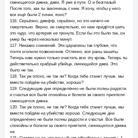
смеющегося джека, джек. Я уже в пути. О и безглазый.
После того, как ты закончишь с ним. Я хочу, чтобы у него
все ещё были 2 почки, ясно?
116
:
Серьёзно, джефф, серьёзно, но это ничего не
смертельно. Верно, не смертельно, но нам придётся шить
это чудо, что артерия не тронута. Если бы это было так, он
умер бы через несколько минут.
117
:
Никаких сомнений. Эти царапины так глубоки, что
почти оголили позвоночник. Отлично, все раны зашиты.
Теперь нам нужно только очистить всю эту кровь. Теперь ты
действительно храбрый убийца, смеющийся джек. Это
было не так.
118
:
Так уж плохо, не так ли? Когда тебе станет лучше, мы
вместе пойдём на убийство, хорошо?
119
:
Следующие дни определённо не были полны радости
и счастья все были спокойны и болели за своего приятеля
смеющегося джека.
120
:
Так уж плохо, не так ли? Когда тебе станет лучше, мы
вместе пойдём на убийство хорошо. Следующие дни
определённо не были полны радости и счастья. Все были
спокойны и болели за своего приятеля, смеющегося джека
не.
121
:
Смотря на то, что раны были обработаны, зашиты. 1