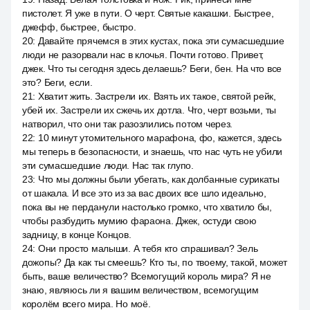
пистолет. Я уже в пути. О черт. Святые какашки. Быстрее,
джефф, быстрее, быстро.
20
:
Давайте прячемся в этих кустах, пока эти сумасшедшие
люди не разорвали нас в клочья. Почти готово. Привет,
джек. Что ты сегодня здесь делаешь? Беги, бен. На что все
это? Беги, если.
21
:
Хватит жить. Застрели их. Взять их такое, святой рейк,
убей их. Застрели их сжечь их дотла. Что, черт возьми, ты
натворил, что они так разозлились потом через.
22
:
10 минут утомительного марафона, фо, кажется, здесь
мы теперь в безопасности, и знаешь, что нас чуть не убили
эти сумасшедшие люди. Нас так глупо.
23
:
Что мы должны были убегать, как долбанные сурикаты
от шакала. И все это из за вас двоих все шло идеально,
пока вы не перданули настолько громко, что хватило бы,
чтобы разбудить мумию фараона. Джек, остуди свою
задницу, в конце Концов.
24
:
Они просто малыши. А тебя кто спрашивал? Зель
дожопы? Да как ты смеешь? Кто ты, по твоему, такой, может
быть, ваше величество? Всемогущий король мира? Я не
знаю, являюсь ли я вашим величеством, всемогущим
королём всего мира. Но моё.