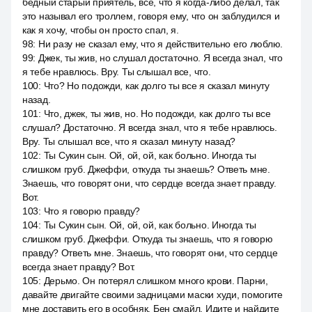
бедный старый приятель, все, что я когда-либо делал, так
это называл его троллем, говоря ему, что он заблудился и
как я хочу, чтобы он просто спал, я.
98
:
Ни разу не сказал ему, что я действительно его люблю.
99
:
Джек, ты жив, но слушал достаточно. Я всегда знал, что
я тебе нравлюсь. Вру. Ты слышал все, что.
100
:
Что? Но подожди, как долго ты все я сказал минуту
назад.
101
:
Что, джек, ты жив, но. Но подожди, как долго ты все
слушал? Достаточно. Я всегда знал, что я тебе нравлюсь.
Вру. Ты слышал все, что я сказал минуту назад?
102
:
Ты Сукин сын. Ой, ой, ой, как больно. Иногда ты
слишком груб. Джеффи, откуда ты знаешь? Ответь мне.
Знаешь, что говорят они, что сердце всегда знает правду.
Вот.
103
:
Что я говорю правду?
104
:
Ты Сукин сын. Ой, ой, ой, как больно. Иногда ты
слишком груб. Джеффи. Откуда ты знаешь, что я говорю
правду? Ответь мне. Знаешь, что говорят они, что сердце
всегда знает правду? Вот.
105
:
Дерьмо. Он потерял слишком много крови. Парни,
давайте двигайте своими задницами маски худи, помогите
мне доставить его в особняк. Бен смайл. Идите и найдите