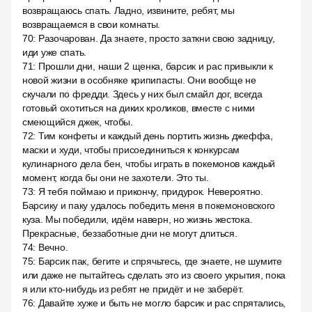
возвращаюсь спать. Ладно, извините, ребят, мы
возвращаемся в свои комнаты.
70
:
Разочарован. Да знаете, просто заткни свою задницу,
иди уже спать.
71
:
Прошли дни, наши 2 щенка, барсик и pac привыкли к
новой жизни в особняке крипипасты. Они вообще не
скучали по фредди. Здесь у них был смайл дог, всегда
готовый охотиться на диких кроликов, вместе с ними
смеющийся джек, чтобы.
72
:
Тим конфеты и каждый день портить жизнь джеффа,
маски и худи, чтобы присоединиться к конкурсам
кулинарного дела бен, чтобы играть в покемонов каждый
момент, когда бы они не захотели. Это ты.
73
:
Я тебя поймаю и прикончу, придурок. Невероятно.
Барсику и паку удалось победить меня в покемоновского
куза. Мы победили, идём наверн, но жизнь жестока.
Прекрасные, беззаботные дни не могут длиться.
74
:
Вечно.
75
:
Барсик пак, бегите и спрячьтесь, где знаете, не шумите
или даже не пытайтесь сделать это из своего укрытия, пока
я или кто-нибудь из ребят не придёт и не заберёт.
76
:
Давайте хуже и быть не могло барсик и pac спрятались,