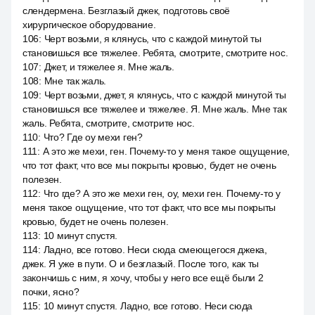
слендермена. Безглазый джек, подготовь своё
хирургическое оборудование.
106
:
Черт возьми, я клянусь, что с каждой минутой ты
становишься все тяжелее. Ребята, смотрите, смотрите нос.
107
:
Джет, и тяжелее я. Мне жаль.
108
:
Мне так жаль.
109
:
Черт возьми, джет, я клянусь, что с каждой минутой ты
становишься все тяжелее и тяжелее. Я. Мне жаль. Мне так
жаль. Ребята, смотрите, смотрите нос.
110
:
Что? Где оу мехи ген?
111
:
А это же мехи, ген. Почему-то у меня такое ощущение,
что тот факт, что все мы покрыты кровью, будет не очень
полезен.
112
:
Что где? А это же мехи ген, оу, мехи ген. Почему-то у
меня такое ощущение, что тот факт, что все мы покрыты
кровью, будет не очень полезен.
113
:
10 минут спустя.
114
:
Ладно, все готово. Неси сюда смеющегося джека,
джек. Я уже в пути. О и безглазый. После того, как ты
закончишь с ним, я хочу, чтобы у него все ещё были 2
почки, ясно?
115
:
10 минут спустя. Ладно, все готово. Неси сюда