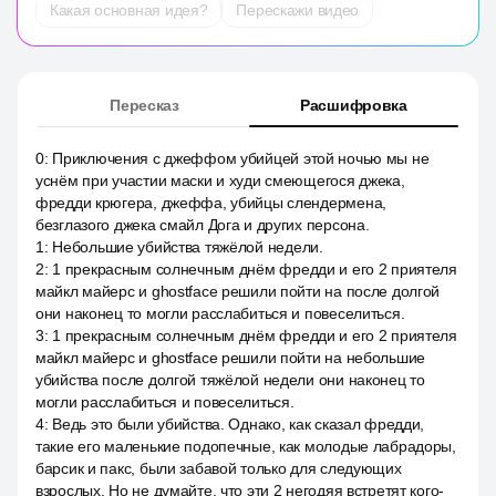
Какая основная идея?
Перескажи видео
Пересказ
Расшифровка
0
:
Приключения с джеффом убийцей этой ночью мы не
уснём при участии маски и худи смеющегося джека,
фредди крюгера, джеффа, убийцы слендермена,
безглазого джека смайл Дога и других персона.
1
:
Небольшие убийства тяжёлой недели.
2
:
1 прекрасным солнечным днём фредди и его 2 приятеля
майкл майерс и ghostface решили пойти на после долгой
они наконец то могли расслабиться и повеселиться.
3
:
1 прекрасным солнечным днём фредди и его 2 приятеля
майкл майерс и ghostface решили пойти на небольшие
убийства после долгой тяжёлой недели они наконец то
могли расслабиться и повеселиться.
4
:
Ведь это были убийства. Однако, как сказал фредди,
такие его маленькие подопечные, как молодые лабрадоры,
барсик и пакс, были забавой только для следующих
взрослых. Но не думайте, что эти 2 негодяя встретят кого-