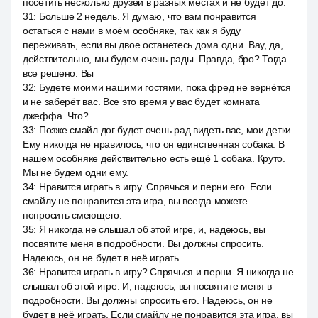
посетить несколько друзей в разных местах и не будет до.
31
:
Больше 2 недель. Я думаю, что вам понравится
остаться с нами в моём особняке, так как я буду
переживать, если вы двое останетесь дома одни. Вау, да,
действительно, мы будем очень рады. Правда, бро? Тогда
все решено. Вы
32
:
Будете моими нашими гостями, пока фред не вернётся
и не заберёт вас. Все это время у вас будет комната
джеффа. Что?
33
:
Позже смайл дог будет очень рад видеть вас, мои детки.
Ему никогда не нравилось, что он единственная собака. В
нашем особняке действительно есть ещё 1 собака. Круто.
Мы не будем одни ему.
34
:
Нравится играть в игру. Спрячься и перни его. Если
смайлу не понравится эта игра, вы всегда можете
попросить смеющего.
35
:
Я никогда не слышал об этой игре, и, надеюсь, вы
посвятите меня в подробности. Вы должны спросить.
Надеюсь, он не будет в неё играть.
36
:
Нравится играть в игру? Спрячься и перни. Я никогда не
слышал об этой игре. И, надеюсь, вы посвятите меня в
подробности. Вы должны спросить его. Надеюсь, он не
будет в неё играть. Если смайлу не понравится эта игра, вы