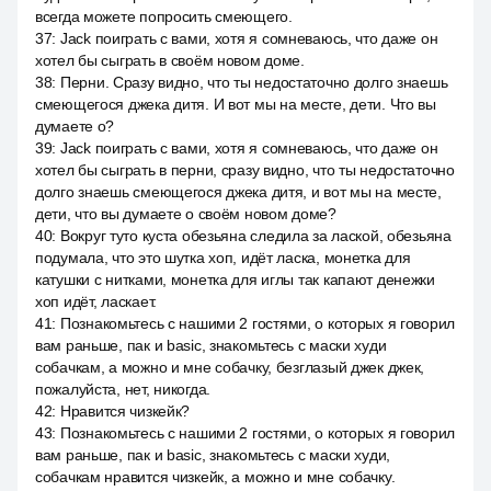
всегда можете попросить смеющего.
37
:
Jack поиграть с вами, хотя я сомневаюсь, что даже он
хотел бы сыграть в своём новом доме.
38
:
Перни. Сразу видно, что ты недостаточно долго знаешь
смеющегося джека дитя. И вот мы на месте, дети. Что вы
думаете о?
39
:
Jack поиграть с вами, хотя я сомневаюсь, что даже он
хотел бы сыграть в перни, сразу видно, что ты недостаточно
долго знаешь смеющегося джека дитя, и вот мы на месте,
дети, что вы думаете о своём новом доме?
40
:
Вокруг туто куста обезьяна следила за лаской, обезьяна
подумала, что это шутка хоп, идёт ласка, монетка для
катушки с нитками, монетка для иглы так капают денежки
хоп идёт, ласкает.
41
:
Познакомьтесь с нашими 2 гостями, о которых я говорил
вам раньше, пак и basic, знакомьтесь с маски худи
собачкам, а можно и мне собачку, безглазый джек джек,
пожалуйста, нет, никогда.
42
:
Нравится чизкейк?
43
:
Познакомьтесь с нашими 2 гостями, о которых я говорил
вам раньше, пак и basic, знакомьтесь с маски худи,
собачкам нравится чизкейк, а можно и мне собачку.