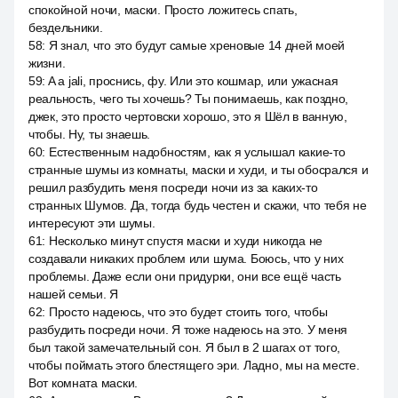
спокойной ночи, маски. Просто ложитесь спать,
бездельники.
58
:
Я знал, что это будут самые хреновые 14 дней моей
жизни.
59
:
A a jali, проснись, фу. Или это кошмар, или ужасная
реальность, чего ты хочешь? Ты понимаешь, как поздно,
джек, это просто чертовски хорошо, это я Шёл в ванную,
чтобы. Ну, ты знаешь.
60
:
Естественным надобностям, как я услышал какие-то
странные шумы из комнаты, маски и худи, и ты обосрался и
решил разбудить меня посреди ночи из за каких-то
странных Шумов. Да, тогда будь честен и скажи, что тебя не
интересуют эти шумы.
61
:
Несколько минут спустя маски и худи никогда не
создавали никаких проблем или шума. Боюсь, что у них
проблемы. Даже если они придурки, они все ещё часть
нашей семьи. Я
62
:
Просто надеюсь, что это будет стоить того, чтобы
разбудить посреди ночи. Я тоже надеюсь на это. У меня
был такой замечательный сон. Я был в 2 шагах от того,
чтобы поймать этого блестящего эри. Ладно, мы на месте.
Вот комната маски.