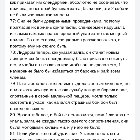
как приказал им слендермен, абсолютно не осознавая, что
причина, по которой бушевал залга, были они, эти 2 собаки,
не были членами крипипасты.
77
:
Они не были доверенными проводниками, поэтому,
пригласив их в жизнь крипипасты, слендермен нарушил 1
из самых важных правил яростный удар залго как мощный
прилив. По его словам, слендермен разочаровал его, и
поэтому ему не стоило быть.
78
:
Лидером теперь, как указал залга, он станет новым
лидером особняка слендермену было приказано покинуть
его, и чтобы он не сказал или чтобы он не сделал его, 1
намерение было бы избавиться от барсика и park всем
членам.
79
:
Пасты осталось только иметь дело с новым лидером, но
они отказались принять свою судьбу покорно барсик и pac,
спрятанные в своей маленькой пещере, могли только
смотреть в ужасе, как начался страшный бой бой был
наполнен визгом.
80
:
Ярость и более, и бой не остановился, пока 1 жертва не
упала, залга не ожидал такого смелого сопротивления, они
были молодыми, сильными, и у него не было.
81
:
Цели убить кого-нибудь из них. У каждого есть свои
границы дозволенного, и даже у залго довольно или нет