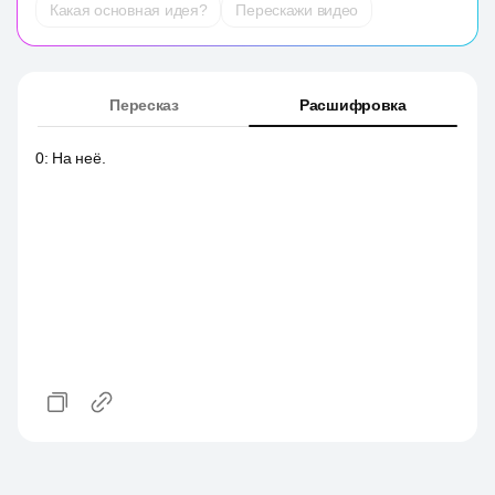
Какая основная идея?
Перескажи видео
Пересказ
Расшифровка
0
:
На неё.