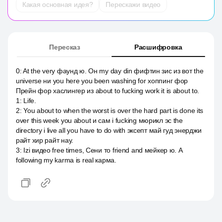
Какая основная идея?
Перескажи видео
Пересказ
Расшифровка
0
:
At the very фаунд ю. Он my day din фифтин зис из вот the
universe ни you here you been washing for хоппинг фор
Прейн фор хаслингер из about to fucking work it is about to.
1
:
Life.
2
:
You about to when the worst is over the hard part is done its
over this week you about и сам i fucking мюрикл эс the
directory i live all you have to do with эксепт май гуд энерджи
райт хир райт нау.
3
:
Izi видео free times, Сени то friend and мейкер ю. A
following my karma is real карма.