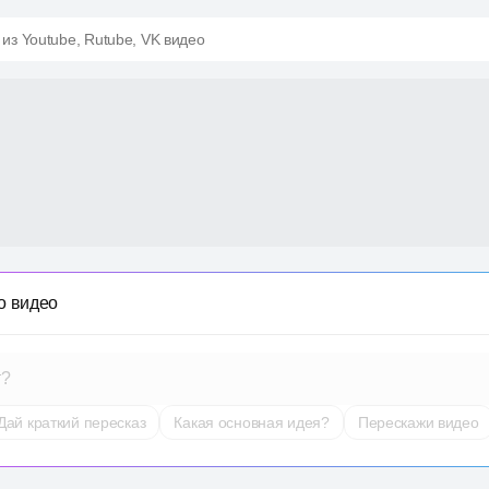
 из Youtube, Rutube, VK видео
о видео
т?
Дай краткий пересказ
Какая основная идея?
Перескажи видео