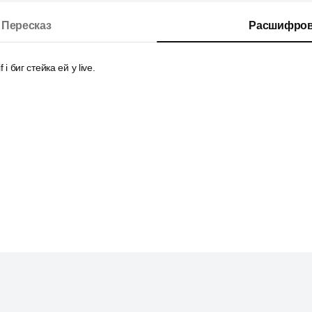
Пересказ
Расшифров
f i биг стейка ей у live.