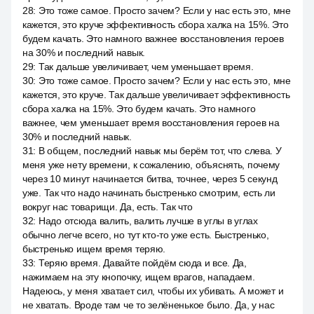
28
:
Это тоже самое. Просто зачем? Если у нас есть это, мне
кажется, это круче эффективность сбора халка на 15%. Это
будем качать. Это намного важнее восстановления героев
на 30% и последний навык.
29
:
Так дальше увеличивает, чем уменьшает время.
30
:
Это тоже самое. Просто зачем? Если у нас есть это, мне
кажется, это круче. Так дальше увеличивает эффективность
сбора халка на 15%. Это будем качать. Это намного
важнее, чем уменьшает время восстановления героев на
30% и последний навык.
31
:
В общем, последний навык мы берём тот, что слева. У
меня уже нету времени, к сожалению, объяснять, почему
через 10 минут начинается битва, точнее, через 5 секунд
уже. Так что надо начинать быстренько смотрим, есть ли
вокруг нас товарищи. Да, есть. Так что
32
:
Надо отсюда валить, валить лучше в углы в углах
обычно легче всего, но тут кто-то уже есть. Быстренько,
быстренько ищем время теряю.
33
:
Теряю время. Давайте пойдём сюда и все. Да,
нажимаем на эту кнопочку, ищем врагов, нападаем.
Надеюсь, у меня хватает сил, чтобы их убивать. А может и
не хватать. Вроде там че то зелёненькое было. Да, у нас