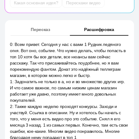
Какая основная идея?
Перескажи видео
Пересказ
Расшифровка
0
:
Всем привет. Сегодня у нас с вами 1 Рудник ледяного
огня. Вот оно, событие. Что нужно делать, чтобы попасть в
топ 10 хотя бы все детали, все нюансы вам сейчас
расскажу. Так что присаживайтесь поудобнее, но я вам
порекомендую фантом. Донат это надёжный теллеграм
магазин, в котором можно легко и быстр.
1
:
Задонатить не только в а, но и во множество других игр.
И что самое важное, по самым низким ценам магазин
работает уже давно, поэтому имеет много довольных
покупателей.
2
:
Также каждую неделю проходят конкурсы. Заходи и
участвуй. Ссылка в описании. Ну и хотелось бы начать с
того, что у меня есть видео про это событие. Снял я его
месяца 3 назад. 1 из самых первых. Конечно, там есть свои
ошибки, кое-какие. Многим видео понравилось. Многие
благодаря нему попадают в топ 1