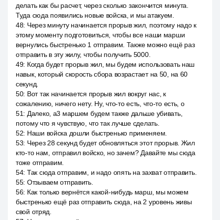
делать как бы расчет, через сколько закончится минута.
Туда сюда появились новые войска, и мы атакуем.
48
:
Через минуту начинается прорыв жил, поэтому надо к
этому моменту подготовиться, чтобы все наши марши
вернулись быстренько 1 отправим. Также можно ещё раз
отправить в эту жилу, чтобы получить 5000.
49
:
Когда будет прорыв жил, мы будем использовать наш
навык, который скорость сбора возрастает на 50, на 60
секунд.
50
:
Вот так начинается прорыв жил вокруг нас, к
сожалению, ничего нету. Ну, что-то есть, что-то есть, о
51
:
Далеко, a3 маршем будем также дальше убивать,
потому что я чувствую, что так лучше сделать.
52
:
Наши войска дошли быстренько применяем.
53
:
Через 28 секунд будет обновляться этот прорыв. Жил
кто-то нам, отправил войско, но зачем? Давайте мы сюда
тоже отправим.
54
:
Так сюда отправим, и надо опять на захват отправить.
55
:
Отзываем отправить.
56
:
Как только вернётся какой-нибудь марш, мы можем
быстренько ещё раз отправить сюда, на 2 уровень живы
свой отряд.