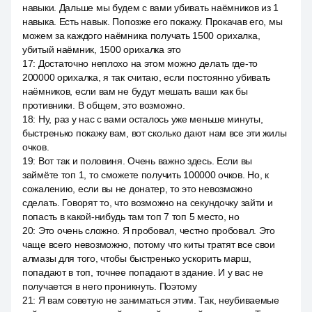
навыки. Дальше мы будем с вами убивать наёмников из 1
навыка. Есть навык. Попозже его покажу. Прокачав его, мы
можем за каждого наёмника получать 1500 орихалка,
убитый наёмник, 1500 орихалка это
17
:
Достаточно неплохо на этом можно делать где-то
200000 орихалка, я так считаю, если постоянно убивать
наёмников, если вам не будут мешать ваши как бы
противники. В общем, это возможно.
18
:
Ну, раз у нас с вами осталось уже меньше минуты,
быстренько покажу вам, вот сколько дают нам все эти жилы
очков.
19
:
Вот так и половиня. Очень важно здесь. Если вы
займёте топ 1, то сможете получить 100000 очков. Но, к
сожалению, если вы не донатер, то это невозможно
сделать. Говорят то, что возможно на секундочку зайти и
попасть в какой-нибудь там топ 7 топ 5 место, но
20
:
Это очень сложно. Я пробовал, честно пробовал. Это
чаще всего невозможно, потому что киты тратят все свои
алмазы для того, чтобы быстренько ускорить марш,
попадают в топ, точнее попадают в здание. И у вас не
получается в него проникнуть. Поэтому
21
:
Я вам советую не заниматься этим. Так, неубиваемые