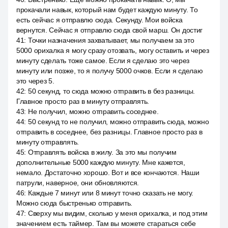
прокачали навык, который нам будет каждую минуту. То
есть сейчас я отправлю сюда. Секунду. Мои войска
вернутся. Сейчас я отправлю сюда свой марш. Он достиг
41
:
Точки назначения захватывает, мы получаем за это
5000 орихалка я могу сразу отозвать, могу оставить и через
минуту сделать тоже самое. Если я сделаю это через
минуту или позже, то я получу 5000 очков. Если я сделаю
это через 5.
42
:
50 секунд, то сюда можно отправить в без разницы.
Главное просто раз в минуту отправлять.
43
:
Не получил, можно отправить соседнее.
44
:
50 секунд то не получил, можно отправить сюда, можно
отправить в соседнее, без разницы. Главное просто раз в
минуту отправлять.
45
:
Отправлять войска в жилу. За это мы получим
дополнительные 5000 каждую минуту. Мне кажется,
немало. Достаточно хорошо. Вот и все кончаются. Наши
патрули, наверное, они обновляются.
46
:
Каждые 7 минут или 8 минут точно сказать не могу.
Можно сюда быстренько отправить.
47
:
Сверху мы видим, сколько у меня орихалка, и под этим
значением есть таймер. Там вы можете стараться себе