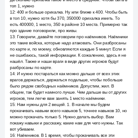
топ 1, нужно
12
:
400 и больше орихалка. Ну или ближе к 400. Чтобы быть
в топ 10, нужно хотя бы 370, 350000 орихалка иметь. То
есть 400000, 1 место, 350 в районе 10 места. Примерно так
про здание поговорили, про живы.
13
:
Говорили, давайте поговорим про наёмников. Наёмники
это такие войска, которые надо атаковать. Они разбросаны
по карте и, по моему, обновляются каждые 5 минут. Если я
не ошибаюсь, такой информации. К сожалению, здесь я не
нашёл. Также и наши враги в виде других игроков будут
разбросаны по карте.
14
:
И нужно постараться как можно дальше от всех этих
врагов держаться, держаться подальше, чтобы побольше
было рядом свободных наёмников. Допустим, жил. В
общем, так будет намного лучше. Чем дальше вы от других
игроков, тем легче вам занять 1 место наёмники.
15
:
Нам нужны для 2 вещей. 1. В начале мы будем
прокачивать навыки всего навыков 5, точнее навыков 10, но
можно прокачать только 5. Нужно делать выбор. Вам
покажу навыки и расскажу, какие нам для чего нужны. Так
вот убиваем.
16
:
Наёмников. В 1 время, чтобы прокачивать все эти