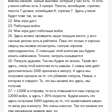
войска сказали, самый высокий, который у нас есть. То есть
у меня сейчас есть 3 лагеря. Пехота, копейщики, стрелки,
пехота 7 уровня, копейщики 8, стрелки 7. Здесь у меня
будет тоже так, но как
22
:
Мне игра даст.
23
:
Побольше войск.
24
:
Мне игра даст побольше войск.
25
:
Здесь можно проверить наше текущее место, у кого
сколько рихоко есть в рейтинге. Пока что только я хорошо
сверху мы можем посмотреть, сколько игроков
присоединилось. С помощью этой кнопочки мы будем
искать наёмников. Точнее, патруль называется
26
:
Патруль рудника. Так мы будем их искать. Также вот
здесь, снизу этой кнопочки есть навыки. 1 навык нам даёт
дополнительно 1000 орихалка в минуту. А здесь мы
получаем орихалк за то, что убиваем патруль. Навык, о
котором я говорил. То, что мы качаем его здесь, мы
получае
27
:
+ 12000 в отправку, то есть повышается наш отряд на
12000 войск, а здесь + 25% скорости. Будем качать это
здесь получаем 5000 единиц за то, что захватываем какую-
то жилу раз в минуту. Это очень классно. Так что качаем это
при неудачном захвате жил, ну,