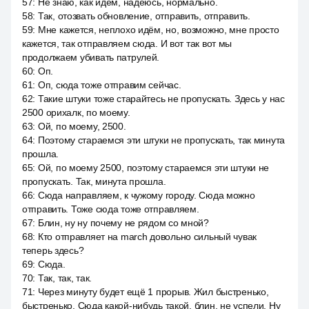
57
:
Не знаю, как идём, надеюсь, нормально.
58
:
Так, отозвать обновление, отправить, отправить.
59
:
Мне кажется, неплохо идём, но, возможно, мне просто
кажется, так отправляем сюда. И вот так вот мы
продолжаем убивать патрулей.
60
:
Оп.
61
:
Оп, сюда тоже отправим сейчас.
62
:
Такие штуки тоже старайтесь не пропускать. Здесь у нас
2500 орихалк, по моему.
63
:
Ой, по моему, 2500.
64
:
Поэтому стараемся эти штуки не пропускать, так минута
прошла.
65
:
Ой, по моему 2500, поэтому стараемся эти штуки не
пропускать. Так, минута прошла.
66
:
Сюда направляем, к чужому городу. Сюда можно
отправить. Тоже сюда тоже отправляем.
67
:
Блин, ну ну почему не рядом со мной?
68
:
Кто отправляет на march довольно сильный чувак
теперь здесь?
69
:
Сюда.
70
:
Так, так, так.
71
:
Через минуту будет ещё 1 прорыв. Жил быстренько,
быстренько. Сюда какой-нибудь такой, блин, не успели. Ну