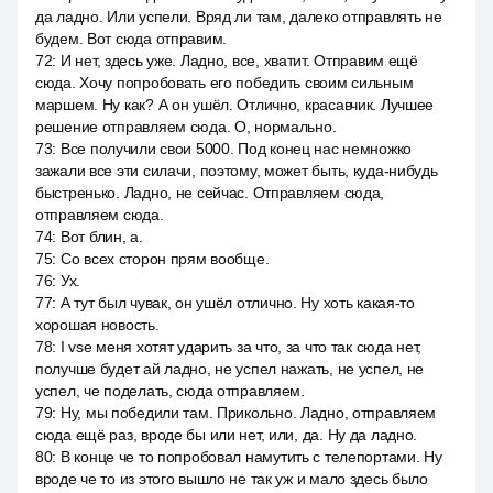
да ладно. Или успели. Вряд ли там, далеко отправлять не
будем. Вот сюда отправим.
72
:
И нет, здесь уже. Ладно, все, хватит. Отправим ещё
сюда. Хочу попробовать его победить своим сильным
маршем. Ну как? А он ушёл. Отлично, красавчик. Лучшее
решение отправляем сюда. О, нормально.
73
:
Все получили свои 5000. Под конец нас немножко
зажали все эти силачи, поэтому, может быть, куда-нибудь
быстренько. Ладно, не сейчас. Отправляем сюда,
отправляем сюда.
74
:
Вот блин, а.
75
:
Со всех сторон прям вообще.
76
:
Ух.
77
:
А тут был чувак, он ушёл отлично. Ну хоть какая-то
хорошая новость.
78
:
I vse меня хотят ударить за что, за что так сюда нет,
получше будет ай ладно, не успел нажать, не успел, не
успел, че поделать, сюда отправляем.
79
:
Ну, мы победили там. Прикольно. Ладно, отправляем
сюда ещё раз, вроде бы или нет, или, да. Ну да ладно.
80
:
В конце че то попробовал намутить с телепортами. Ну
вроде че то из этого вышло не так уж и мало здесь было