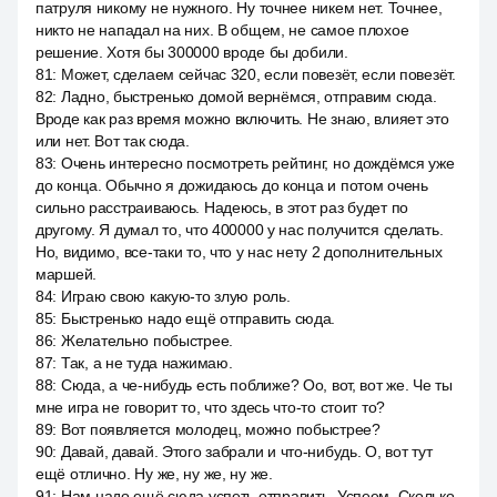
патруля никому не нужного. Ну точнее никем нет. Точнее,
никто не нападал на них. В общем, не самое плохое
решение. Хотя бы 300000 вроде бы добили.
81
:
Может, сделаем сейчас 320, если повезёт, если повезёт.
82
:
Ладно, быстренько домой вернёмся, отправим сюда.
Вроде как раз время можно включить. Не знаю, влияет это
или нет. Вот так сюда.
83
:
Очень интересно посмотреть рейтинг, но дождёмся уже
до конца. Обычно я дожидаюсь до конца и потом очень
сильно расстраиваюсь. Надеюсь, в этот раз будет по
другому. Я думал то, что 400000 у нас получится сделать.
Но, видимо, все-таки то, что у нас нету 2 дополнительных
маршей.
84
:
Играю свою какую-то злую роль.
85
:
Быстренько надо ещё отправить сюда.
86
:
Желательно побыстрее.
87
:
Так, а не туда нажимаю.
88
:
Сюда, а че-нибудь есть поближе? Оо, вот, вот же. Че ты
мне игра не говорит то, что здесь что-то стоит то?
89
:
Вот появляется молодец, можно побыстрее?
90
:
Давай, давай. Этого забрали и что-нибудь. О, вот тут
ещё отлично. Ну же, ну же, ну же.
91
:
Нам надо ещё сюда успеть отправить. Успеем. Сколько