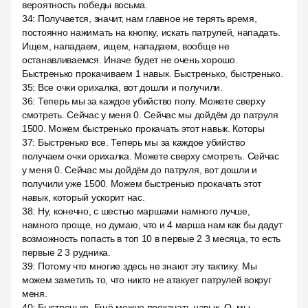
вероятность победы восьма.
34
:
Получается, значит, нам главное не терять время,
постоянно нажимать на кнопку, искать патрулей, нападать.
Ищем, нападаем, ищем, нападаем, вообще не
останавливаемся. Иначе будет не очень хорошо.
Быстренько прокачиваем 1 навык. Быстренько, быстренько.
35
:
Все очки орихалка, вот дошли и получили.
36
:
Теперь мы за каждое убийство полу. Можете сверху
смотреть. Сейчас у меня 0. Сейчас мы дойдём до патруля
1500. Можем быстренько прокачать этот навык. Которы
37
:
Быстренько все. Теперь мы за каждое убийство
получаем очки орихалка. Можете сверху смотреть. Сейчас
у меня 0. Сейчас мы дойдём до патруля, вот дошли и
получили уже 1500. Можем быстренько прокачать этот
навык, который ускорит нас.
38
:
Ну, конечно, с шестью маршами намного лучше,
намного проще, но думаю, что и 4 марша нам как бы дадут
возможность попасть в топ 10 в первые 2 3 месяца, то есть
первые 2 3 рудника.
39
:
Потому что многие здесь не знают эту тактику. Мы
можем заметить то, что никто не атакует патрулей вокруг
меня.
40
:
Быстренько. Ещё можно прокачать навык. О, мы