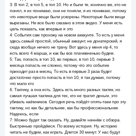
3
:
В топ 2, в топ 5, в топ 10. Но и были те, конечно же, кто не
понял, я их понимаю, они не поняли, я их понимаю, потому
что некоторые вещи были ускорены. Некоторые были вещи
вырезаны. Не все было сказано в этом видео. У меня есть
цель показать, как впервые я это
4
:
События сам прохожу на новом аккаунте. То есть у меня
здесь самый простой, обычный аккаунт, не донатерский, я
сюда вообще ничего не трачу. Вот здесь у меня vip 4, то
есть всего 4 марша, и как бы все плачевненько будем.
5
:
Так, попасть в топ 10, во первых, в топ 10, первые 3
месяца попасть не сложно, потому что это событие
приходит раз в месяц. То есть в первые 3 раза будет
достаточно просто попасть в топ 10, я так думаю, потому
что мало кто
6
:
Тактику, а она есть. Здесь есть много разных тактик, но
самая лучшая тактика для тех, кто не тратит деньги, это
убивать наёмников. Сегодня речь пойдёт опять-таки про эту
тактику, но как бы детальнее, как бы профессиональнее.
Надеюсь, если
7
:
Можно будет так сказать. Ну, давайте начнём с обзора.
Быстренько пройдёмся. По всему история. Ну, историю
читать не будем, как играть. Длится 30 минут. У нас будут