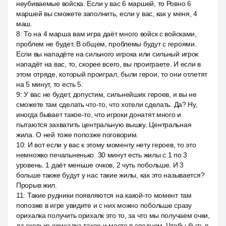
неубиваемые войска. Если у вас 6 маршей, то Ровно 6
маршей вы сможете заполнить, если у вас, как у меня, 4
маш.
8
:
То на 4 марша вам игра даёт много войск с войсками,
проблем не будет. В общем, проблемы будут с героями.
Если вы нападёте на сильного игрока или сильный игрок
нападёт на вас, то, скорее всего, вы проиграете. И если в
этом отряде, который проиграл, были герои, то они отлетят
на 5 минут, то есть 5.
9
:
У вас не будет, допустим, сильнейших героев, и вы не
сможете там сделать что-то, что хотели сделать. Да? Ну,
иногда бывает такое-то, что игроки донатят много и
пытаются захватить центральную вышку. Центральная
жила. О ней тоже попозже поговорим.
10
:
И вот если у вас к этому моменту нету героев, то это
немножко печальненько. 30 минут есть жилы с 1 по 3
уровень. 1 даёт меньше очков, 2 чуть побольше. И 3
больше также будут у нас такие жилы, как это называется?
Прорыв жил.
11
:
Такие рудники появляются на какой-то момент там
попозже в игре увидите и с них можно побольше сразу
орихалка получить орихалк это то, за что мы получаем очки,
да сколько орихалка такое и место в среднем. Чтобы быть в