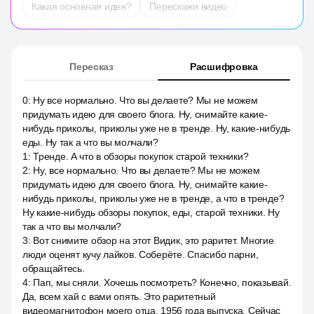
Какая основная идея?
Перескажи видео
Пересказ
Расшифровка
0
:
Ну все нормально. Что вы делаете? Мы не можем
придумать идею для своего блога. Ну, снимайте какие-
нибудь приколы, приколы уже не в тренде. Ну, какие-нибудь
еды. Ну так а что вы молчали?
1
:
Тренде. А что в обзоры покупок старой техники?
2
:
Ну, все нормально. Что вы делаете? Мы не можем
придумать идею для своего блога. Ну, снимайте какие-
нибудь приколы, приколы уже не в тренде, а что в тренде?
Ну какие-нибудь обзоры покупок, еды, старой техники. Ну
так а что вы молчали?
3
:
Вот снимите обзор на этот Видик, это раритет. Многие
люди оценят кучу лайков. Соберёте. Спасибо парни,
обращайтесь.
4
:
Пап, мы сняли. Хочешь посмотреть? Конечно, показывай.
Да, всем хай с вами опять. Это раритетный
видеомагнитофон моего отца, 1956 года выпуска. Сейчас