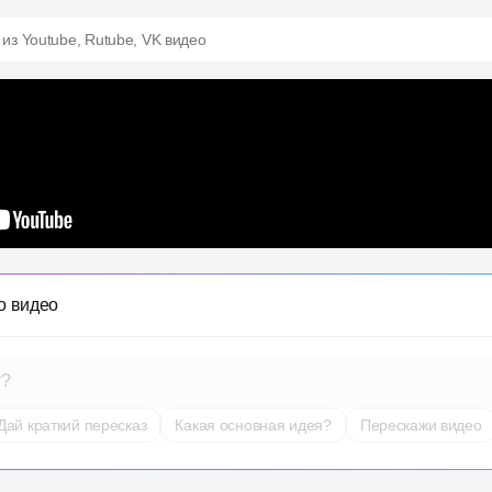
 из Youtube, Rutube, VK видео
о видео
т?
Дай краткий пересказ
Какая основная идея?
Перескажи видео