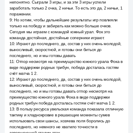
непонятно. Сыграли 3 игры, и за эти 3 игры успели
заработать только 2 очка, 2 ничьи. То есть это да, 2 ничьи, 1
поражении.
9
:
Но хотим, чтобы дальнейшие результаты игр повлияли
только на победу и забирать как можно больше очков.
Сегодня мы играем с командой южный урал. Фок это
команда достойная, достойные соперники играют.
10
:
Играют до последнего, да, состав у них очень молодой,
выносливый, скоростной, и готовы они биться до
последнего, но и мы готовы давать
11
:
Отпор несмотря на преимущество южного урала Фока в
виде поддержки родных трибун, победа досталась гостям
счёт матча 1 2.
12
:
Играют до последнего, да, состав у них очень молодой,
выносливый, скоростной, и готовы они биться до
последнего, но и мы готовы давать отпор несмотря на
преимущество южного урала Фока в виде поддержки
родных трибун победа досталась гостям счёт матча 1 2.
13
:
В пользу ресурса увельская команда показала отличную
тактику и хладнокровие в решающие моменты сумев
использовать свои шансы, хозяева поля боролись до
последнего, но немного не хватило точности в
завершающей стадии атак.