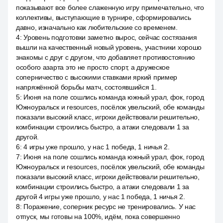
показывают все более слаженную игру примечательно, что
коллективы, выступающие в турнире, сформировались
давно, изначально как любительские со временем.
4
:
Уровень подготовки заметно вырос, сейчас состязания
вышли на качественный новый уровень, участники хорошо
знакомы с друг с другом, что добавляет противостоянию
особого азарта это не просто спорт, а дружеское
соперничество с высокими ставками яркий пример
напряжённой борьбы матч, состоявшийся 1.
5
:
Июня на поле сошлись команда южный урал, фок, город
Южноуральск и resources, посёлок увельский, обе команды
показали высокий класс, игроки действовали решительно,
комбинации строились быстро, а атаки следовали 1 за
другой.
6
:
4 игры уже прошло, у нас 1 победа, 1 ничья 2.
7
:
Июня на поле сошлись команда южный урал, фок, город
Южноуральск и resources, посёлок увельский, обе команды
показали высокий класс, игроки действовали решительно,
комбинации строились быстро, а атаки следовали 1 за
другой 4 игры уже прошло, у нас 1 победа, 1 ничья 2.
8
:
Поражение, соперник ресурс не тренировались. У нас
отпуск, мы готовы на 100%, идём, пока совершенно