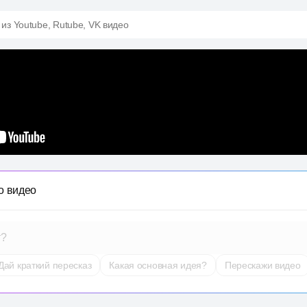
 из Youtube, Rutube, VK видео
о видео
т?
Дай краткий пересказ
Какая основная идея?
Перескажи видео