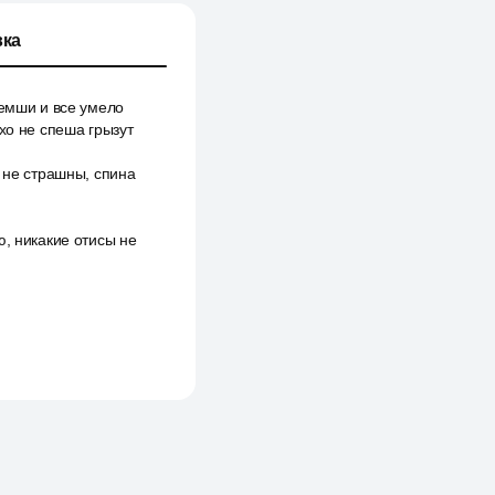
ка
ремши и все умело
хо не спеша грызут
 не страшны, спина
ю, никакие отисы не