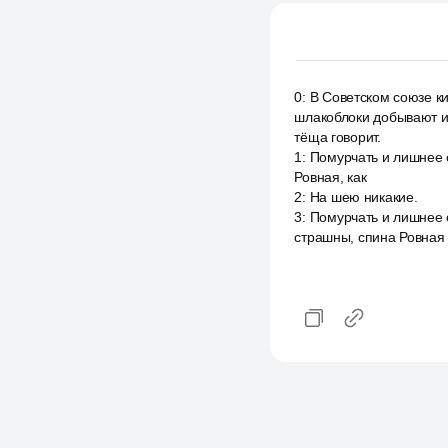
0
:
В Советском союзе ки
шлакоблоки добывают и 
тёща говорит.
1
:
Помурчать и лишнее с
Ровная, как
2
:
На шею никакие.
3
:
Помурчать и лишнее с
страшны, спина Ровная 