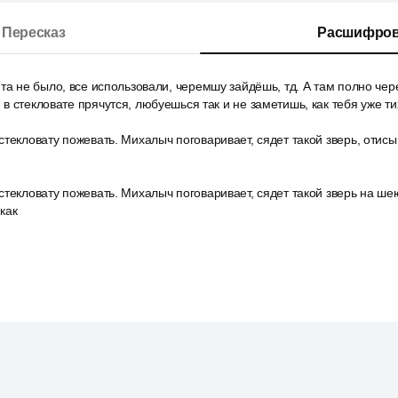
Пересказ
Расшифров
та не было, все использовали, черемшу зайдёшь, тд. А там полно че
в стекловате прячутся, любуешься так и не заметишь, как тебя уже ти
текловату пожевать. Михалыч поговаривает, сядет такой зверь, отисы
текловату пожевать. Михалыч поговаривает, сядет такой зверь на ше
как