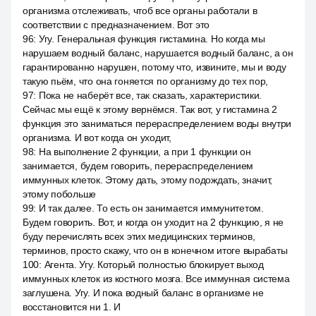
организма отслеживать, чтоб все органы работали в
соответствии с предназначением. Вот это
96
:
Угу. Генеральная функция гистамина. Но когда мы
нарушаем водный баланс, нарушается водный баланс, а он
гарантированно нарушен, потому что, извините, мы и воду
такую пьём, что она гоняется по организму до тех пор,
97
:
Пока не наберёт все, так сказать, характеристики.
Сейчас мы ещё к этому вернёмся. Так вот, у гистамина 2
функция это заниматься перераспределением воды внутри
организма. И вот когда он уходит,
98
:
На выполнение 2 функции, а при 1 функции он
занимается, будем говорить, перераспределением
иммунных клеток. Этому дать, этому подождать, значит,
этому побольше
99
:
И так далее. То есть он занимается иммунитетом.
Будем говорить. Вот, и когда он уходит на 2 функцию, я не
буду перечислять всех этих медицинских терминов,
терминов, просто скажу, что он в конечном итоге вырабаты
100
:
Агента. Угу. Который полностью блокирует выход
иммунных клеток из костного мозга. Все иммунная система
заглушена. Угу. И пока водный баланс в организме не
восстановится ни 1. И