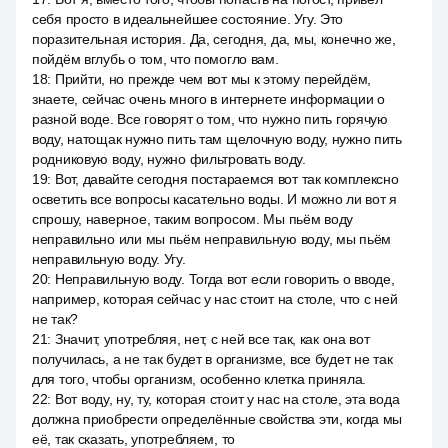
себя просто в идеальнейшее состояние. Угу. Это
поразительная история. Да, сегодня, да, мы, конечно же,
пойдём вглубь о том, что помогло вам.
18
:
Прийти, но прежде чем вот мы к этому перейдём,
знаете, сейчас очень много в интернете информации о
разной воде. Все говорят о том, что нужно пить горячую
воду, натощак нужно пить там щелочную воду, нужно пить
родниковую воду, нужно фильтровать воду.
19
:
Вот, давайте сегодня постараемся вот так комплексно
осветить все вопросы касательно воды. И можно ли вот я
спрошу, наверное, таким вопросом. Мы пьём воду
неправильно или мы пьём неправильную воду, мы пьём
неправильную воду. Угу.
20
:
Неправильную воду. Тогда вот если говорить о вводе,
например, которая сейчас у нас стоит на столе, что с ней
не так?
21
:
Значит, употребляя, нет, с ней все так, как она вот
получилась, а не так будет в организме, все будет не так
для того, чтобы организм, особенно клетка приняла.
22
:
Вот воду, ну, ту, которая стоит у нас на столе, эта вода
должна приобрести определённые свойства эти, когда мы
её, так сказать, употребляем, то