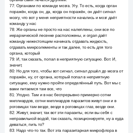
77
:
Органами по команде мозга. Угу. То есть, когда орган
поражён, когда он, да, когда он поражён, он даёт сигнал
мозгу, что вот у меня неприятности начались и мозг даёт
команду у нас
78
:
Же органы не просто на нас налеплены, они все по
иерархической лесенке расположены, и organ даёт
команду нижестоящим начинать отдавать жидкость,
отдавать микроэлементы и так далее, то есть для того
органа, который
79
:
И, так сказать, попал в неприятную ситуацию. Вот. И,
значит,
80
:
Но для того, чтобы вот сигнал, сигнал дошёл до мозга от
поражён, ну, от органа, который попал в неприятную
ситуацию, ему нужно пройти определённый путь. Вот мы с
вами питаемся там все, что
81
:
Угодно. Там и в нас беспрерывно примерно сотни
миллиардов, сотни миллиардов паразитов живут они и в
роговицах там везде, везде в роговицах глаз, везде они.
82
:
Живут, значит, так вот эти паразиты, если вы себя с
неправильной водой, так сказать, позиционируете, ну а куда
деваться, пить то?
83
:
Надо что-то так. Вот эта паразитарная микрофлора в