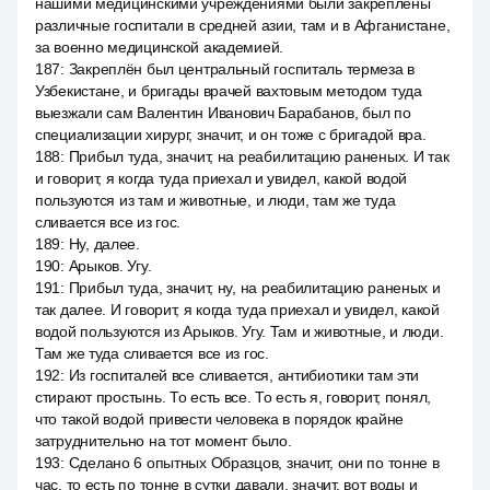
нашими медицинскими учреждениями были закреплены
различные госпитали в средней азии, там и в Афганистане,
за военно медицинской академией.
187
:
Закреплён был центральный госпиталь термеза в
Узбекистане, и бригады врачей вахтовым методом туда
выезжали сам Валентин Иванович Барабанов, был по
специализации хирург, значит, и он тоже с бригадой вра.
188
:
Прибыл туда, значит, на реабилитацию раненых. И так
и говорит, я когда туда приехал и увидел, какой водой
пользуются из там и животные, и люди, там же туда
сливается все из гос.
189
:
Ну, далее.
190
:
Арыков. Угу.
191
:
Прибыл туда, значит, ну, на реабилитацию раненых и
так далее. И говорит, я когда туда приехал и увидел, какой
водой пользуются из Арыков. Угу. Там и животные, и люди.
Там же туда сливается все из гос.
192
:
Из госпиталей все сливается, антибиотики там эти
стирают простынь. То есть все. То есть я, говорит, понял,
что такой водой привести человека в порядок крайне
затруднительно на тот момент было.
193
:
Сделано 6 опытных Образцов, значит, они по тонне в
час, то есть по тонне в сутки давали, значит, вот воды и