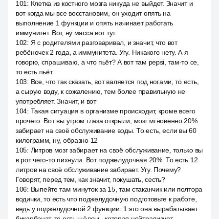
101
:
Клетка из костного мозга никуда не выйдет. Значит и
вот когда мы все восстановим, он уходит опять на
выполнение 1 функции и опять начинает работать
иммунитет. Вот, ну масса вот тут.
102
:
Я с родителями разговаривал, и значит, что вот
ребёночек 2 года, а иммунитета. Угу. Никакого нету. А я
говорю, спрашиваю, а что пьёт? А вот там pepsi, там-то се,
то есть пьёт.
103
:
Все, что так сказать, вот валяется под ногами, то есть,
а сырую воду, к сожалению, тем более правильную не
употребляет. Значит, и вот
104
:
Такая ситуация в организме происходит, кроме всего
прочего. Вот вы утром глаза открыли, мозг мгновенно 20%
забирает на своё обслуживание воды. То есть, если вы 60
килограмм, ну, образно 12
105
:
Литров мозг забирает на своё обслуживание, только вы
в рот чего-то пихнули. Вот поджелудочная 20%. То есть 12
литров на своё обслуживание забирает. Угу. Почему?
Говорят, перед тем, как значит, покушать, сесть?
106
:
Выпейте там минуток за 15, там стаканчик или полтора
водички, то есть что поджелудочную подготовьте к работе,
ведь у поджелудочной 2 функции. 1 это она вырабатывает
бикарбонат, то есть щёлочь, которая нейтрализует