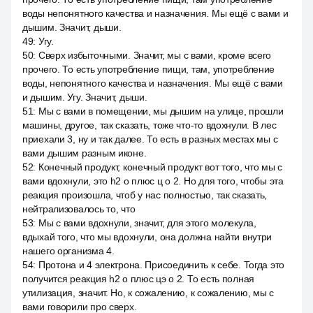
воды непонятного качества и назначения. Мы ещё с вами и
дышим. Значит, дыши.
49
:
Угу.
50
:
Сверх избыточными. Значит, мы с вами, кроме всего
прочего. То есть употребление пищи, там, употребление
воды, непонятного качества и назначения. Мы ещё с вами
и дышим. Угу. Значит, дыши.
51
:
Мы с вами в помещении, мы дышим на улице, прошли
машины, другое, так сказать, тоже что-то вдохнули. В лес
приехали 3, ну и так далее. То есть в разных местах мы с
вами дышим разным иконе.
52
:
Конечный продукт, конечный продукт вот того, что мы с
вами вдохнули, это h2 о плюс ц о 2. Но для того, чтобы эта
реакция произошла, чтоб у нас полностью, так сказать,
нейтрализовалось то, что
53
:
Мы с вами вдохнули, значит, для этого молекула,
вдыхай того, что мы вдохнули, она должна найти внутри
нашего организма 4.
54
:
Протона и 4 электрона. Присоединить к себе. Тогда это
получится реакция h2 о плюс цэ о 2. То есть полная
утилизация, значит. Но, к сожалению, к сожалению, мы с
вами говорили про сверх.