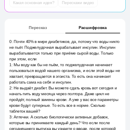
Какая основная идея?
Перескажи видео
Пересказ
Расшифровка
0
:
Почти 40% в мире диабетиков, да, потому что воды никто
не пьёт. Поджелудочная вырабатывает инсулин. Инсулин
вырабатывается только при приёме сырой воды. Только
при этом, если
1
:
Мы воду как бы не пьём, то поджелудочная начинает
пользоваться водой нашего организма, и если этой воды не
хватает, превращается в эгоиста. То есть она начинает
работать сама на себя и инсулин.
2
:
Не выдаёт диабет. Вы можете сдать кровь вот сегодня и
начать пить воду месяца через полтора. Даже цикл не
пройдёт, полный замены крови. А уже у вас все параметры
крови будут суперные. То есть все в норме. Сколько
таблеток вашей?
3
:
Аптечки. А сколько биологически активных добавок,
которые вы принимаете каждый день? Что если после
сегодняшнего выпуска вы узнаете о вводе, после которой