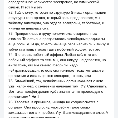
определённое количество электронов, но химической
связки. И вот мы эту
72
:
Таблеточку, которая по структуре близка к организации
структуры того органа, который врач предполагает, мы
таблетку запихнули, она отдала электроны, таблеточка, и
никуда не девалась она.
73
:
Превратилась в груду положительно заряженных
атомов. То есть она превратилась в свободные радикалы
ещё больше. И да, то есть мы ещё себя насытили и внизу, в
табле там пишут, может дать побочный эффект вот это
74
:
Это и есть побочный эффект. Любая таблетка это
побочный эффект, то есть мы, она никуда не девается, но
ей то тоже, как мы сейчас говорили, надо
нейтрализоваться, то есть она начинает тоже метаться в
организме и искать протон электрон, то есть, или
75
:
Ближайший, так, ослабленный орган начинает с него
уже, например, с селезёнки начинает там. Угу. Сдёргивать.
Вот такая конфигурация идёт, значит, а что происходит с
организмом? Ни 1
76
:
Таблетка, в принципе, никогда не соприкоснётся с
органом. Она просто, ну, употребим такое слово
замазывает вот эти пробои. Угу. В антиоксидантном слое. А
органы сами лечатся другими.