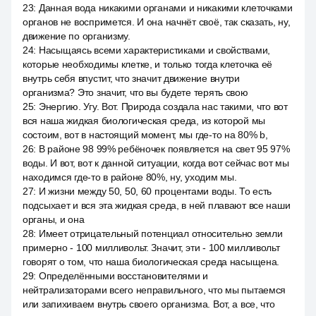
23
:
Данная вода никакими органами и никакими клеточками
органов не воспримется. И она начнёт своё, так сказать, ну,
движение по организму.
24
:
Насыщаясь всеми характеристиками и свойствами,
которые необходимы клетке, и только тогда клеточка её
внутрь себя впустит, что значит движение внутри
организма? Это значит, что вы будете терять свою
25
:
Энергию. Угу. Вот. Природа создала нас такими, что вот
вся наша жидкая биологическая среда, из которой мы
состоим, вот в настоящий момент, мы где-то на 80% b,
26
:
В районе 98 99% ребёночек появляется на свет 95 97%
воды. И вот, вот к данной ситуации, когда вот сейчас вот мы
находимся где-то в районе 80%, ну, уходим мы.
27
:
И жизни между 50, 50, 60 процентами воды. То есть
подсыхает и вся эта жидкая среда, в ней плавают все наши
органы, и она
28
:
Имеет отрицательный потенциал относительно земли
примерно - 100 милливольт. Значит, эти - 100 милливольт
говорят о том, что наша биологическая среда насыщена.
29
:
Определёнными восстановителями и
нейтрализаторами всего неправильного, что мы пытаемся
или запихиваем внутрь своего организма. Вот, а все, что