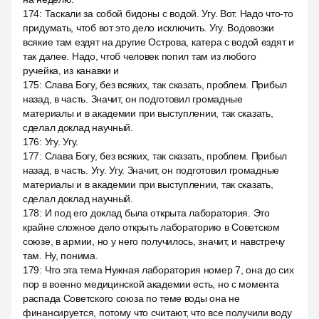
174
:
Таскали за собой бидоны с водой. Угу. Вот. Надо что-то
придумать, чтоб вот это дело исключить. Угу. Водовозки
всякие там ездят на другие Острова, катера с водой ездят и
так далее. Надо, чтоб человек попил там из любого
ручейка, из канавки и
175
:
Слава Богу, без всяких, так сказать, проблем. Прибыл
назад, в часть. Значит, он подготовил громадные
материалы и в академии при выступлении, так сказать,
сделал доклад научный.
176
:
Угу. Угу.
177
:
Слава Богу, без всяких, так сказать, проблем. Прибыл
назад, в часть. Угу. Угу. Значит, он подготовил громадные
материалы и в академии при выступлении, так сказать,
сделал доклад научный.
178
:
И под его доклад была открыта лаборатория. Это
крайне сложное дело открыть лабораторию в Советском
союзе, в армии, но у него получилось, значит, и навстречу
там. Ну, понима.
179
:
Что эта тема Нужная лаборатория номер 7, она до сих
пор в военно медицинской академии есть, но с момента
распада Советского союза по теме воды она не
финансируется, потому что считают, что все получили воду