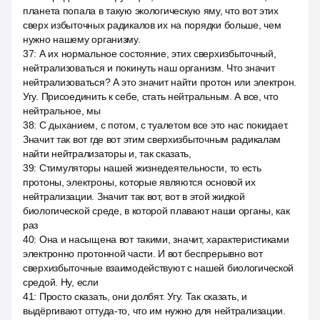
планета попала в такую экологическую яму, что вот этих
сверх избыточных радикалов их на порядки больше, чем
нужно нашему организму.
37
:
А их нормальное состояние, этих сверхизбыточный,
нейтрализоваться и покинуть наш организм. Что значит
нейтрализоваться? А это значит найти протон или электрон.
Угу. Присоединить к себе, стать нейтральным. А все, что
нейтральное, мы
38
:
С дыханием, с потом, с туалетом все это нас покидает.
Значит так вот где вот этим сверхизбыточным радикалам
найти нейтрализаторы и, так сказать,
39
:
Стимуляторы нашей жизнедеятельности, то есть
протоны, электроны, которые являются основой их
нейтрализации. Значит так вот, вот в этой жидкой
биологической среде, в которой плавают наши органы, как
раз
40
:
Она и насыщена вот такими, значит, характеристиками
электронно протонной части. И вот беспрерывно вот
сверхизбыточные взаимодействуют с нашей биологической
средой. Ну, если
41
:
Просто сказать, они долбят. Угу. Так сказать, и
выдёргивают оттуда-то, что им нужно для нейтрализации.