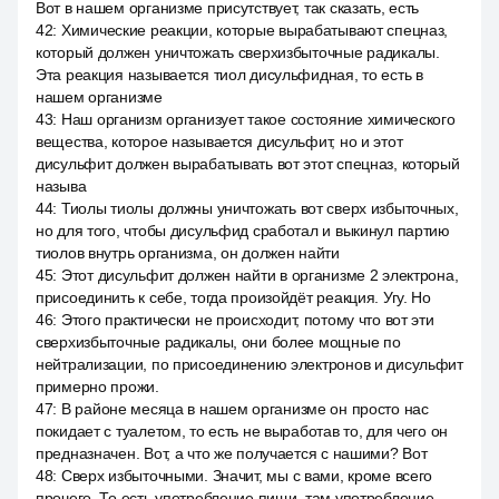
Вот в нашем организме присутствует, так сказать, есть
42
:
Химические реакции, которые вырабатывают спецназ,
который должен уничтожать сверхизбыточные радикалы.
Эта реакция называется тиол дисульфидная, то есть в
нашем организме
43
:
Наш организм организует такое состояние химического
вещества, которое называется дисульфит, но и этот
дисульфит должен вырабатывать вот этот спецназ, который
называ
44
:
Тиолы тиолы должны уничтожать вот сверх избыточных,
но для того, чтобы дисульфид сработал и выкинул партию
тиолов внутрь организма, он должен найти
45
:
Этот дисульфит должен найти в организме 2 электрона,
присоединить к себе, тогда произойдёт реакция. Угу. Но
46
:
Этого практически не происходит, потому что вот эти
сверхизбыточные радикалы, они более мощные по
нейтрализации, по присоединению электронов и дисульфит
примерно прожи.
47
:
В районе месяца в нашем организме он просто нас
покидает с туалетом, то есть не выработав то, для чего он
предназначен. Вот, а что же получается с нашими? Вот
48
:
Сверх избыточными. Значит, мы с вами, кроме всего
прочего. То есть употребление пищи, там употребление