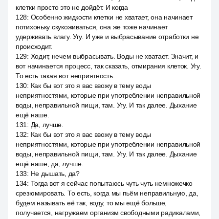
клетки просто это не дойдёт. И когда
128
:
Особенно жидкости клетки не хватает, она начинает
потихоньку скукоживаться, она же тоже начинает
удерживать влагу. Угу. И уже и выбрасывание отработки не
происходит.
129
:
Ходит, нечем выбрасывать. Воды не хватает. Значит, и
вот начинается процесс, так сказать, отмирания клеток. Угу.
То есть такая вот неприятность.
130
:
Как бы вот это я вас ввожу в тему воды
неприятностями, которые при употреблении неправильной
воды, неправильной пищи, там. Угу. И так далее. Дыхание
ещё наше.
131
:
Да, лучше.
132
:
Как бы вот это я вас ввожу в тему воды
неприятностями, которые при употреблении неправильной
воды, неправильной пищи, там. Угу. И так далее. Дыхание
ещё наше, да, лучше.
133
:
Не дышать, да?
134
:
Тогда вот я сейчас попытаюсь чуть чуть немножечко
срезюмировать. То есть, когда мы пьём неправильную, да,
будем называть её так, воду, то мы ещё больше,
получается, нагружаем организм свободными радикалами,