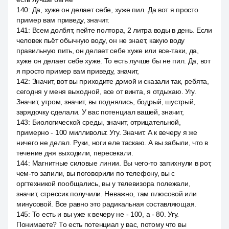
140
:
Да, хуже он делает себе, хуже пил. Да вот я просто
пример вам приведу, значит.
141
:
Всем долбят, пейте полтора, 2 литра воды в день. Если
человек пьёт обычную воду, он не знает, какую воду
правильную пить, он делает себе хуже или все-таки, да,
хуже он делает себе хуже. То есть лучше бы не пил. Да, вот
я просто пример вам приведу, значит,
142
:
Значит, вот вы приходите домой и сказали так, ребята,
сегодня у меня выходной, все от винта, я отдыхаю. Угу.
Значит, утром, значит, вы поднялись, бодрый, шустрый,
зарядочку сделали. У вас потенциал вашей, значит,
143
:
Биологической среды, значит, отрицательной,
примерно - 100 милливольт. Угу. Значит. А к вечеру я же
ничего не делал. Руки, ноги еле таскаю. А вы забыли, что в
течение дня выходили, пересекали.
144
:
Магнитные силовые линии. Вы чего-то запихнули в рот,
чем-то запили, вы поговорили по телефону, вы с
оргтехникой пообщались, вы у телевизора полежали,
значит, стрессик получили. Неважно, там плюсовой или
минусовой. Все равно это радикальная составляющая.
145
:
То есть и вы уже к вечеру не - 100, а - 80. Угу.
Понимаете? То есть потенциал у вас, потому что вы