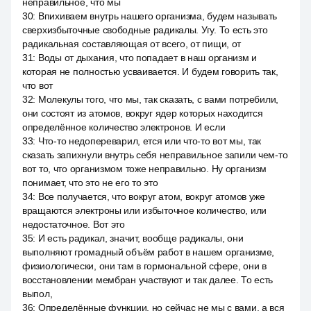
неправильное, что мы
30
:
Впихиваем внутрь нашего организма, будем называть
сверхизбыточные свободные радикалы. Угу. То есть это
радикальная составляющая от всего, от пищи, от
31
:
Воды от дыхания, что попадает в наш организм и
которая не полностью усваивается. И будем говорить так,
что вот
32
:
Молекулы того, что мы, так сказать, с вами потребили,
они состоят из атомов, вокруг ядер которых находится
определённое количество электронов. И если
33
:
Что-то недопереварил, ется или что-то вот мы, так
сказать запихнули внутрь себя неправильное запили чем-то
вот то, что организмом тоже неправильно. Ну организм
понимает, что это не его то это
34
:
Все получается, что вокруг атом, вокруг атомов уже
вращаются электроны или избыточное количество, или
недостаточное. Вот это
35
:
И есть радикал, значит, вообще радикалы, они
выполняют громадный объём работ в нашем организме,
физиологически, они там в гормональной сфере, они в
восстановлении мембран участвуют и так далее. То есть
выпол,
36
:
Определённые функции, но сейчас не мы с вами, а вся