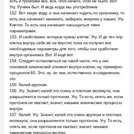
есть и тромбики все, все, чтоб ничего, чтоб не было. Вот.
Угу. Ручёек был. И ведь когда мы употребляем
152
:
Вот такую воду, и она начинает ходить по организму, то
есть она начинает занимать, забирать энергию у наших. Угу.
Клеток. То есть она начинает насыщаться теми
параметрами.
153
:
И свойствами, которые нужны клетке. Угу. И до тех пор
клетка внутрь себя её не впустит, пока не получит все
необходимые параметры для того, чтобы они сработали
внутри организма. Вот. И ещё вот.
154
:
Следует остановиться на такой части, что у нас
основной химический элемент внутри клетки, ну, примерно
процентов 60. Это, ну, он там, естественно, в соединении,
это
155
:
Калий крупная.
156
:
Угу. Значит, калий это очень и плотная молекула, она
разрыхляется только протоном. Угу. То есть, опять же, если
протонов не хватает, значит, никакие химические процессы
внутри.
157
:
Калий. Угу. Значит, калий это очень крупная и плотная
молекула, она разрыхляется только протоном. Угу. То есть,
опять же, если протонов не хватает, значит, никакие
химические процессы внутри.