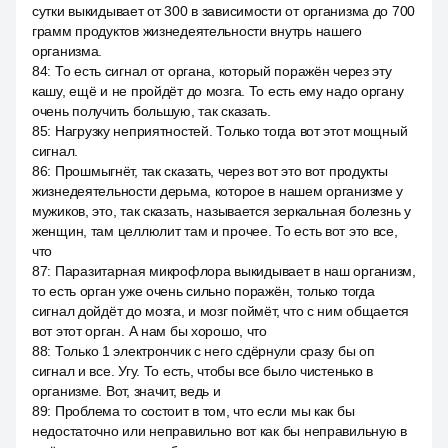
сутки выкидывает от 300 в зависимости от организма до 700
грамм продуктов жизнедеятельности внутрь нашего
организма.
84
:
То есть сигнал от органа, который поражён через эту
кашу, ещё и не пройдёт до мозга. То есть ему надо органу
очень получить большую, так сказать.
85
:
Нагрузку неприятностей. Только тогда вот этот мощный
сигнал.
86
:
Прошмыгнёт, так сказать, через вот это вот продукты
жизнедеятельности дерьма, которое в нашем организме у
мужиков, это, так сказать, называется зеркальная болезнь у
женщин, там целлюлит там и прочее. То есть вот это все,
что
87
:
Паразитарная микрофлора выкидывает в наш организм,
то есть орган уже очень сильно поражён, только тогда
сигнал дойдёт до мозга, и мозг поймёт, что с ним общается
вот этот орган. А нам бы хорошо, что
88
:
Только 1 электрончик с него сдёрнули сразу бы оп
сигнал и все. Угу. То есть, чтобы все было чистенько в
организме. Вот, значит, ведь и
89
:
Проблема то состоит в том, что если мы как бы
недостаточно или неправильно вот как бы неправильную в