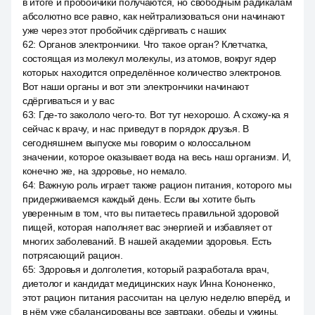
в итоге и пробойчики получаются, но свободным радикалам
абсолютно все равно, как нейтрализоваться они начинают
уже через этот пробойчик сдёргивать с наших
62
:
Органов электрончики. Что такое орган? Клетчатка,
состоящая из молекул молекулы, из атомов, вокруг ядер
которых находится определённое количество электронов.
Вот наши органы и вот эти электрончики начинают
сдёргиваться и у вас
63
:
Где-то закололо чего-то. Вот тут нехорошо. А схожу-ка я
сейчас к врачу, и нас приведут в порядок друзья. В
сегодняшнем выпуске мы говорим о колоссальном
значении, которое оказывает вода на весь наш организм. И,
конечно же, на здоровье, но немало.
64
:
Важную роль играет также рацион питания, которого мы
придерживаемся каждый день. Если вы хотите быть
уверенным в том, что вы питаетесь правильной здоровой
пищей, которая наполняет вас энергией и избавляет от
многих заболеваний. В нашей академии здоровья. Есть
потрясающий рацион.
65
:
Здоровья и долголетия, который разработала врач,
диетолог и кандидат медицинских наук Инна Кононенко,
этот рацион питания рассчитан на целую неделю вперёд, и
в нём уже сбалансированы все завтраки, обеды и ужины.