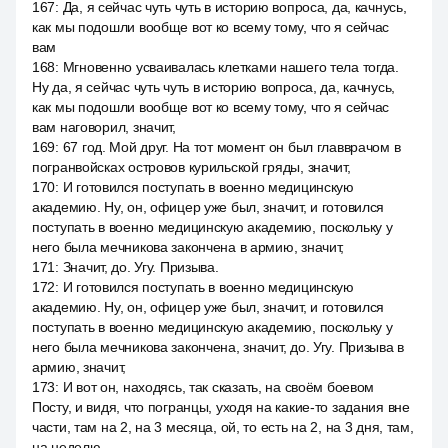
167
:
Да, я сейчас чуть чуть в историю вопроса, да, качнусь,
как мы подошли вообще вот ко всему тому, что я сейчас
вам
168
:
Мгновенно усваивалась клетками нашего тела тогда.
Ну да, я сейчас чуть чуть в историю вопроса, да, качнусь,
как мы подошли вообще вот ко всему тому, что я сейчас
вам наговорил, значит,
169
:
67 год. Мой друг. На тот момент он был главврачом в
погранвойсках островов курильской гряды, значит,
170
:
И готовился поступать в военно медицинскую
академию. Ну, он, офицер уже был, значит, и готовился
поступать в военно медицинскую академию, поскольку у
него была мечникова закончена в армию, значит,
171
:
Значит, до. Угу. Призыва.
172
:
И готовился поступать в военно медицинскую
академию. Ну, он, офицер уже был, значит, и готовился
поступать в военно медицинскую академию, поскольку у
него была мечникова закончена, значит, до. Угу. Призыва в
армию, значит,
173
:
И вот он, находясь, так сказать, на своём боевом
Посту, и видя, что погранцы, уходя на какие-то задания вне
части, там на 2, на 3 месяца, ой, то есть на 2, на 3 дня, там,
на неделю.