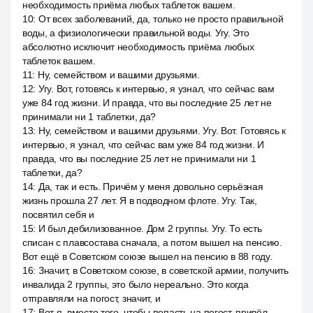
необходимость приёма любых таблеток вашем.
10
:
От всех заболеваний, да, только не просто правильной
воды, а физиологически правильной воды. Угу. Это
абсолютно исключит необходимость приёма любых
таблеток вашем.
11
:
Ну, семейством и вашими друзьями.
12
:
Угу. Вот, готовясь к интервью, я узнал, что сейчас вам
уже 84 год жизни. И правда, что вы последние 25 лет не
принимали ни 1 таблетки, да?
13
:
Ну, семейством и вашими друзьями. Угу. Вот. Готовясь к
интервью, я узнал, что сейчас вам уже 84 год жизни. И
правда, что вы последние 25 лет не принимали ни 1
таблетки, да?
14
:
Да, так и есть. Причём у меня довольно серьёзная
жизнь прошла 27 лет. Я в подводном флоте. Угу. Так,
посвятил себя и
15
:
И был дебилизованное. Дом 2 группы. Угу. То есть
списан с плавсостава сначала, а потом вышел на пенсию.
Вот ещё в Советском союзе вышел на пенсию в 88 году.
16
:
Значит, в Советском союзе, в советской армии, получить
инвалида 2 группы, это было нереально. Это когда
отправляли на погост, значит, и
17
:
Вот я, вместо того, чтобы попасть на погост, привёл