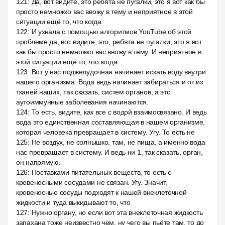
121
:
Да, вот видите, это ребята не пугалки, это я вот как бы
просто немножко вас ввожу в тему и неприятное в этой
ситуации ещё то, что когда
122
:
И узнала с помощью алгоритмов YouTube об этой
проблеме да, вот видите, это, ребята не пугалки, это я вот
как бы просто немножко вас ввожу в тему. И неприятное в
этой ситуации ещё то, что когда
123
:
Вот у нас поджелудочная начинает искать воду внутри
нашего организма. Вода ведь начинает забираться и от из
тканей наших, так сказать, систем органов, а это
аутоиммунные заболевания начинаются.
124
:
То есть, видите, как все с водой взаимосвязано. И ведь
вода это единственная составляющая в нашем организме,
которая человека превращает в систему. Угу. То есть не
125
:
Не воздух, не солнышко, там, не пища, а именно вода
нас превращает в систему. И ведь ни 1, так сказать, орган,
он напрямую.
126
:
Поставками питательных веществ, то есть с
кровеносными сосудами не связан. Угу. Значит,
кровеносные сосуды подходят к нашей внеклеточной
жидкости и туда выкидывают то, что
127
:
Нужно органу, но если вот эта внеклеточная жидкость
запахана тоже неизвестно чем, ну чего вы пьёте там, то до