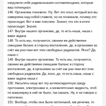
нагрузили себя радикальными составляющими, которые
ваш потенциал.
146
:
Организма понизили. Угу. Вот это опыт, который все вы
наверняка над собой ставили, но не понимали, почему это
происходит. Вот я вам поясняю. Значит, что это в итоге
происходит. Значит,
147
:
Внутри нашего организма, да, то есть наша, наша с
вами задача
148
:
То есть мы, получается, своими же действиями
смещаем баланс в сторону воспаления, да, в организме за
счёт как раз-таки вот этих свободных радикалов. Ясно? Да,
наша с
149
:
Внутри нашего организма. То есть мы, получается,
своими же действиями смещаем баланс в сторону
воспаления, да, в организме за счёт как раз-таки вот этих
свободных радикалов. Да, ясно, да, то есть наша, наша с
вами задача наша с
150
:
Насытить нашу вот эту антиоксидантную среду
протонами, электронами и, а межклеточная жидкость, чтоб
по максимуму в ней не было, так сказать. Ну, я не говорю о
патогенах.
151
:
Вообще, чтобы она была чистенькой, как речечка, то