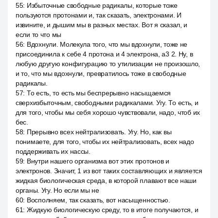
55
:
Избыточные свободные радикалы, которые тоже
пользуются протонами и, так сказать, электронами. И
извините, и дышим мы в разных местах. Вот я сказал, и
если то что мы
56
:
Вдохнули. Молекула того, что мы вдохнули, тоже не
присоединила к себе 4 протона и 4 электрона, a3 2. Ну, в
любую другую конфигурацию то утилизации не произошло,
и то, что мы вдохнули, превратилось тоже в свободные
радикалы.
57
:
То есть, то есть мы беспрерывно насыщаемся
сверхизбыточным, свободными радикалами. Угу. То есть, и
для того, чтобы мы себя хорошо чувствовали, надо, чтоб их
бес.
58
:
Прерывно всех нейтрализовать. Угу. Но, как вы
понимаете, для того, чтобы их нейтрализовать, всех надо
поддерживать их нассы.
59
:
Внутри нашего организма вот этих протонов и
электронов. Значит, 1 из вот таких составляющих и является
жидкая биологическая среда, в которой плавают все наши
органы. Угу. Но если мы не
60
:
Восполняем, так сказать, вот насыщенностью.
61
:
Жидкую биологическую среду, то в итоге получаются, и