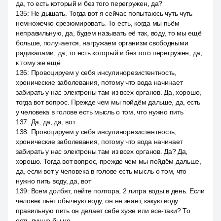
да, то есть который и без того перегружен, да?
135
:
Не дышать. Тогда вот я сейчас попытаюсь чуть чуть
немножечко срезюмировать. То есть, когда мы пьём
неправильную, да, будем называть её так, воду, то мы ещё
больше, получается, нагружаем организм свободными
радикалами, да, то есть который и без того перегружен, да,
к тому же ещё
136
:
Провоцируем у себя инсулинорезистентность,
хронические заболевания, потому что вода начинает
забирать у нас электроны там из всех органов. Да, хорошо,
тогда вот вопрос. Прежде чем мы пойдём дальше, да, есть
у человека в голове есть мысль о том, что нужно пить
137
:
Да, да, да, вот.
138
:
Провоцируем у себя инсулинорезистентность,
хронические заболевания, потому что вода начинает
забирать у нас электроны там из всех органов. Да? Да,
хорошо. Тогда вот вопрос, прежде чем мы пойдём дальше,
да, если вот у человека в голове есть мысль о том, что
нужно пить воду, да, вот
139
:
Всем долбят, пейте полтора, 2 литра воды в день. Если
человек пьёт обычную воду, он не знает, какую воду
правильную пить он делает себе хуже или все-таки? То
есть лучше бы не