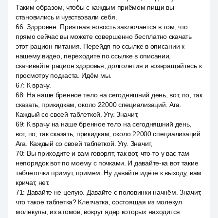
Таким образом, чтобы с каждым приёмом пищи вы
становились и чувствовали себя.
66
:
Здоровее. Приятная новость заключается в том, что
прямо сейчас вы можете совершенно бесплатно скачать
этот рацион питания. Перейдя по ссылке в описании к
нашему видео, переходите по ссылке в описании,
скачивайте рацион здоровья, долголетия и возвращайтесь к
просмотру подкаста. Идём мы.
67
:
К врачу.
68
:
На наше бренное тело на сегодняшний день, вот, по, так
сказать, прикидкам, около 22000 специализаций. Ага.
Каждый со своей таблеткой. Угу. Значит,
69
:
К врачу на наше бренное тело на сегодняшний день,
вот, по, так сказать, прикидкам, около 22000 специализаций.
Ага. Каждый со своей таблеткой. Угу. Значит,
70
:
Вы приходите и вам говорят, так вот, что-то у вас там
непорядок вот по моему с почками. И давайте-ка вот такие
таблеточки примут, примем. Ну давайте идёте к выходу, вам
кричат, нет.
71
:
Давайте не целую. Давайте с половинки начнём. Значит,
что такое таблетка? Клетчатка, состоящая из молекул
молекулы, из атомов, вокруг ядер которых находится