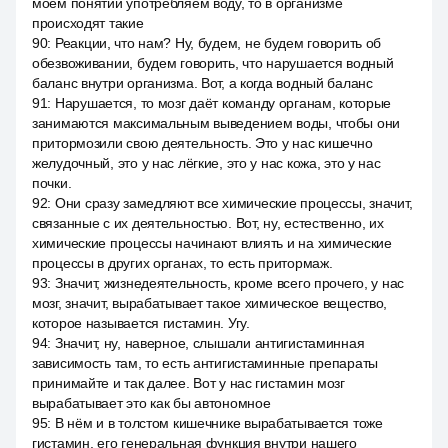
моём понятии употребляем воду, то в организме
происходят такие
90
:
Реакции, что нам? Ну, будем, не будем говорить об
обезвоживании, будем говорить, что нарушается водный
баланс внутри организма. Вот, а когда водный баланс
91
:
Нарушается, то мозг даёт команду органам, которые
занимаются максимальным выведением воды, чтобы они
притормозили свою деятельность. Это у нас кишечно
желудочный, это у нас лёгкие, это у нас кожа, это у нас
почки.
92
:
Они сразу замедляют все химические процессы, значит,
связанные с их деятельностью. Вот, ну, естественно, их
химические процессы начинают влиять и на химические
процессы в других органах, то есть притормаж.
93
:
Значит, жизнедеятельность, кроме всего прочего, у нас
мозг, значит, вырабатывает такое химическое вещество,
которое называется гистамин. Угу.
94
:
Значит, ну, наверное, слышали антигистаминная
зависимость там, то есть антигистаминные препараты
принимайте и так далее. Вот у нас гистамин мозг
вырабатывает это как бы автономное
95
:
В нём и в толстом кишечнике вырабатывается тоже
гистамин, его генеральная функция внутри нашего