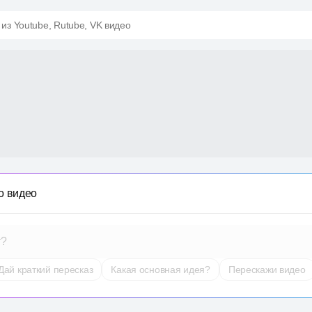
 из Youtube, Rutube, VK видео
о видео
т?
Дай краткий пересказ
Какая основная идея?
Перескажи видео