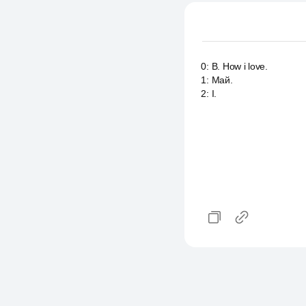
0
:
B. How i love.
1
:
Май.
2
:
I.