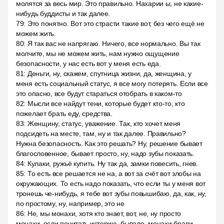
молятся за весь мир. Это правильно. Нахарии ы, не какие-
нибудь буддисты и так далее.
79
:
Это понятно. Вот это страсти такие вот, без чего ещё не
можем жить.
80
:
Я так вас не напрягаю. Ничего, все нормально. Вы так
молчите, мы не можем жить, нам нужно ощущение
безопасности, у нас есть вот у меня есть еда.
81
:
Деньги, ну, скажем, спутница жизни, да, женщина, у
меня есть социальный статус, я все могу потерять. Если все
это опасно, все будут стараться отобрать в каком-то
82
:
Мысли все найдут тени, которые будет кто-то, кто
пожелает брать еду, средства.
83
:
Женщину, статус, уважение. Так, кто хочет меня
подсидеть на месте, там, ну и так далее. Правильно?
Нужна безопасность. Как это решать? Ну, решение бывает
благословенное, бывает просто, ну, надо зубы показать.
84
:
Кулаки, ружьё купить. Ну так да, замки повесить, гнев.
85
:
То есть все решается не на, а вот за счёт вот злобы на
окружающих. То есть надо показать, что если ты у меня вот
тронешь че-нибудь, я тебе вот зубы повышибаю, да, как, ну,
по простому, ну, например, это не
86
:
Не, мы монахи, хотя кто знает, вот, не, ну просто
монахи, если почитать историю, бывало, монахи брали