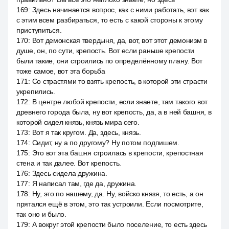
169
:
Здесь начинается вопрос, как с ними работать, вот как
с этим всем разбираться, то есть с какой стороны к этому
приступиться.
170
:
Вот демонская твердыня, да, вот, вот этот демонизм в
душе, он, по сути, крепость. Вот если раньше крепости
были такие, они строились по определённому плану. Вот
тоже самое, вот эта борьба
171
:
Со страстями то взять крепость, в которой эти страсти
укрепились.
172
:
В центре любой крепости, если знаете, там такого вот
древнего города была, ну вот крепость, да, а в ней башня, в
которой сидел князь, князь мира сего.
173
:
Вот я так кругом. Да, здесь, князь.
174
:
Сидит, ну а по другому? Ну потом подпишем.
175
:
Это вот эта башня строилась в крепости, крепостная
стена и так далее. Вот крепость.
176
:
Здесь сидела дружина.
177
:
Я написал там, где да, дружина.
178
:
Ну, это по нашему, да. Ну, войско князя, то есть, а он
прятался ещё в этом, это так устроили. Если посмотрите,
так оно и было.
179
:
А вокруг этой крепости было поселение, то есть здесь