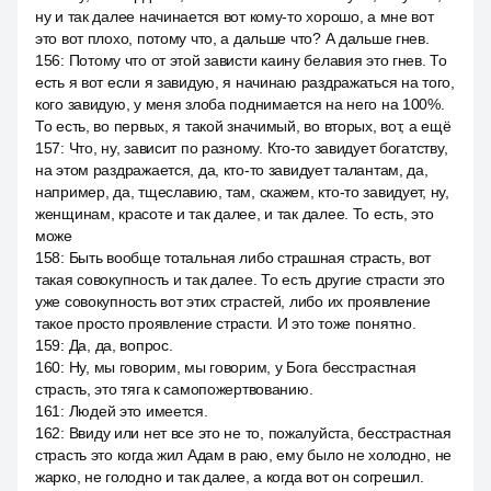
ну и так далее начинается вот кому-то хорошо, а мне вот
это вот плохо, потому что, а дальше что? А дальше гнев.
156
:
Потому что от этой зависти каину белавия это гнев. То
есть я вот если я завидую, я начинаю раздражаться на того,
кого завидую, у меня злоба поднимается на него на 100%.
То есть, во первых, я такой значимый, во вторых, вот, а ещё
157
:
Что, ну, зависит по разному. Кто-то завидует богатству,
на этом раздражается, да, кто-то завидует талантам, да,
например, да, тщеславию, там, скажем, кто-то завидует, ну,
женщинам, красоте и так далее, и так далее. То есть, это
може
158
:
Быть вообще тотальная либо страшная страсть, вот
такая совокупность и так далее. То есть другие страсти это
уже совокупность вот этих страстей, либо их проявление
такое просто проявление страсти. И это тоже понятно.
159
:
Да, да, вопрос.
160
:
Ну, мы говорим, мы говорим, у Бога бесстрастная
страсть, это тяга к самопожертвованию.
161
:
Людей это имеется.
162
:
Ввиду или нет все это не то, пожалуйста, бесстрастная
страсть это когда жил Адам в раю, ему было не холодно, не
жарко, не голодно и так далее, а когда вот он согрешил.