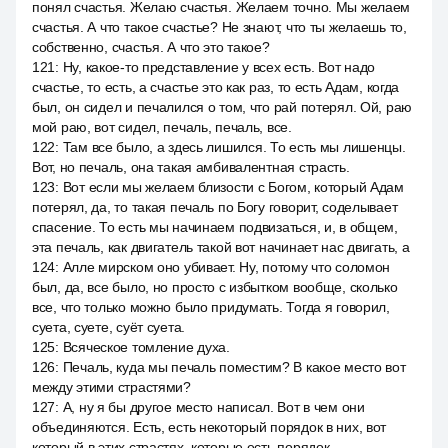
понял счастья. Желаю счастья. Желаем точно. Мы желаем
счастья. А что такое счастье? Не знают, что ты желаешь то,
собственно, счастья. А что это такое?
121
:
Ну, какое-то представление у всех есть. Вот надо
счастье, то есть, а счастье это как раз, то есть Адам, когда
был, он сидел и печалился о том, что рай потерял. Ой, раю
мой раю, вот сидел, печаль, печаль, все.
122
:
Там все было, а здесь лишился. То есть мы лишенцы.
Вот, но печаль, она такая амбивалентная страсть.
123
:
Вот если мы желаем близости с Богом, который Адам
потерял, да, то такая печаль по Богу говорит, соделывает
спасение. То есть мы начинаем подвизаться, и, в общем,
эта печаль, как двигатель такой вот начинает нас двигать, а
124
:
Алле мирском оно убивает. Ну, потому что соломон
был, да, все было, но просто с избытком вообще, сколько
все, что только можно было придумать. Тогда я говорил,
суета, суете, суёт суета.
125
:
Всяческое томление духа.
126
:
Печаль, куда мы печаль поместим? В какое место вот
между этими страстями?
127
:
А, ну я бы другое место написал. Вот в чем они
объединяются. Есть, есть некоторый порядок в них, вот
который в этих страстях, которые есть порядок.