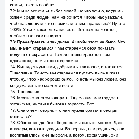
семьи, то есть вообще.
72
:
Мы не можем жить без людей, но что важно, когда мы
живём среди людей, нам же хочется, чтобы нас уважали,
чтоб нас любили, чтоб нами считались правильно? Ну, это
100%. У всех такое желание есть. Вот нам не хочется,
чтобы о нас ноги вытирал.
73
:
Пренебрегали и так далее. А чтобы этого не было. Что
мы, значит, стараемся? Мы стараемся себя показать
получше, покрасивее. Там женщины красятся, там
одеваются, но мы тоже стараемся
74
:
Выглядеть умными, добрыми и так далее, и так далее.
Тщеславие. То есть мы стараемся пустить пыль в глаза,
чтоб, ну, чтоб нас хорошо было. То есть мы без людей, без
социума жить не можем и возни.
75
:
Тщеславие.
76
:
Можно о многом говорить. Тщеславие или гордость
житейская, ну такая бытовая гордость. Вот.
77
:
Она о чем говорит, что нам нужны братья и сестры
общества?
78
:
Общество, да, без общества мы жить не можем. Даже
анахары, которые уходили. Во первых, они родились, они
воспитывались, они выросли, а потом, когда ушли, они