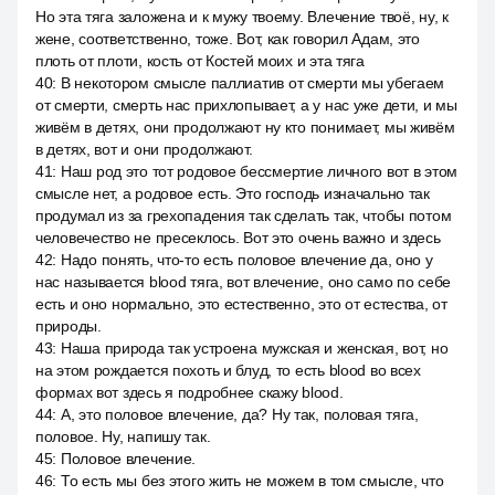
Но эта тяга заложена и к мужу твоему. Влечение твоё, ну, к
жене, соответственно, тоже. Вот, как говорил Адам, это
плоть от плоти, кость от Костей моих и эта тяга
40
:
В некотором смысле паллиатив от смерти мы убегаем
от смерти, смерть нас прихлопывает, а у нас уже дети, и мы
живём в детях, они продолжают ну кто понимает, мы живём
в детях, вот и они продолжают.
41
:
Наш род это тот родовое бессмертие личного вот в этом
смысле нет, а родовое есть. Это господь изначально так
продумал из за грехопадения так сделать так, чтобы потом
человечество не пресеклось. Вот это очень важно и здесь
42
:
Надо понять, что-то есть половое влечение да, оно у
нас называется blood тяга, вот влечение, оно само по себе
есть и оно нормально, это естественно, это от естества, от
природы.
43
:
Наша природа так устроена мужская и женская, вот, но
на этом рождается похоть и блуд, то есть blood во всех
формах вот здесь я подробнее скажу blood.
44
:
А, это половое влечение, да? Ну так, половая тяга,
половое. Ну, напишу так.
45
:
Половое влечение.
46
:
То есть мы без этого жить не можем в том смысле, что