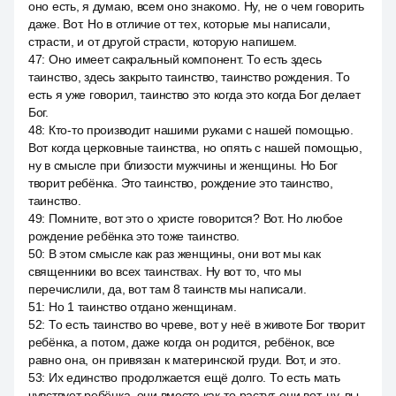
оно есть, я думаю, всем оно знакомо. Ну, не о чем говорить
даже. Вот. Но в отличие от тех, которые мы написали,
страсти, и от другой страсти, которую напишем.
47
:
Оно имеет сакральный компонент. То есть здесь
таинство, здесь закрыто таинство, таинство рождения. То
есть я уже говорил, таинство это когда это когда Бог делает
Бог.
48
:
Кто-то производит нашими руками с нашей помощью.
Вот когда церковные таинства, но опять с нашей помощью,
ну в смысле при близости мужчины и женщины. Но Бог
творит ребёнка. Это таинство, рождение это таинство,
таинство.
49
:
Помните, вот это о христе говорится? Вот. Но любое
рождение ребёнка это тоже таинство.
50
:
В этом смысле как раз женщины, они вот мы как
священники во всех таинствах. Ну вот то, что мы
перечислили, да, вот там 8 таинств мы написали.
51
:
Но 1 таинство отдано женщинам.
52
:
То есть таинство во чреве, вот у неё в животе Бог творит
ребёнка, а потом, даже когда он родится, ребёнок, все
равно она, он привязан к материнской груди. Вот, и это.
53
:
Их единство продолжается ещё долго. То есть мать
чувствует ребёнка, они вместе как-то растут, они вот, ну, вы