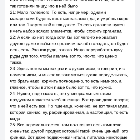
так готовили пищу, что в ней было
21
:
Мало полезного. То есть, например, одними
макаронами будешь питаться как аскет, да, и умрёшь скоро
или там 1 картошкой и так далее. То есть организм нужен
иметь набор всяких элементов, чтобы строить организм.
22
:
А если их нет, тогда хотя бы вот чего-то не хватает
другого даже в избытке организм начнёт голодать, он будет
есть, есть. Это как руда, золото. Надо переработать кучу
руды для того, чтобы извлечь вот то, что-то, что ценно
также.
23
:
Здесь потом мы как раз и с духовником, я говорил, и с
наместником, и мы стали заниматься кухню переделывать,
что брать надо, кормить полноценно, то есть немного, а
главное, чтобы в этой пище было вот то, что нужно.
24
:
Нужно, надо сказать, что универсальным таким
продуктом является хлеб пшеница. Вот врачи даже говорят,
что в ней есть все. Но пшеница, конечно, не вот такая мука,
которая сейчас, ну, рафинированная, а настоящая, то есть
когда
25
:
Все перемалывается, там полная вот есть комплекс
очень так, другой продукт, который такой очень ценный, это
финики. Вот даже подвижники читали, питались некоторые