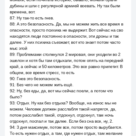
дубины и шли с регулярной армией воевать. Ну так были
времена, вот.
87
:
Ну так-то есть гнев.
88
:
А это безопасность. Да, мы не можем жить все время в
опасности, просто психика не выдержит. Вот сейчас на сво
находятся люди постоянно в опасности, эти дроны и так
далее. У них психика съезжает, вот кто знает потом часто
мыс этой
89
:
Проблемами столкнулся 2 мировая, они уходили во 2
эшелон и хотя бы там отдыхали, потом опять на передний
край, а сейчас и 50 километров. Это все равно прилетит. В
общем, все время стресс, то есть
90
:
Гнев это безопасность.
91
:
Без чего не можем жить ещё.
92
:
Ну, без еды, да, вот мы сейчас поели, а потом что
было?
93
:
Отдых. Ну как без отдыха? Вообще, на износ мы не
можем. Человек должен расслабля такой напрягся, да,
потом расслабил такой, отдохнул, отдохнул, там ночь
отдохнул, поспал и так далее. Если без сна все, ну, 2.
94
:
3 дня максимум, потом все, потом просто вырубается.
То есть нужен отдых, а там, где нужен отдых, там желание