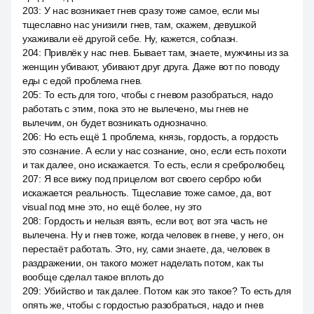
203
:
У нас возникает гнев сразу тоже самое, если мы
тщеславно нас унизили гнев, там, скажем, девушкой
ухаживали её другой себе. Ну, кажется, соблазн.
204
:
Привлёк у нас гнев. Бывает там, знаете, мужчины из за
женщин убивают, убивают друг друга. Даже вот по поводу
еды с едой проблема гнев.
205
:
То есть для того, чтобы с гневом разобраться, надо
работать с этим, пока это не вылечено, мы гнев не
вылечим, он будет возникать однозначно.
206
:
Но есть ещё 1 проблема, князь, гордость, а гордость
это сознание. А если у нас сознание, оно, если есть похоти
и так далее, оно искажается. То есть, если я сребролюбец.
207
:
Я все вижу под прицелом вот своего сербро юби
искажается реальность. Тщеславие тоже самое, да, вот
visual под мне это, но ещё более, ну это
208
:
Гордость и нельзя взять, если вот, вот эта часть не
вылечена. Ну и гнев тоже, когда человек в гневе, у него, он
перестаёт работать. Это, ну, сами знаете, да, человек в
раздражении, он такого может наделать потом, как ты
вообще сделал такое вплоть до
209
:
Убийство и так далее. Потом как это такое? То есть для
опять же, чтобы с гордостью разобраться, надо и гнев