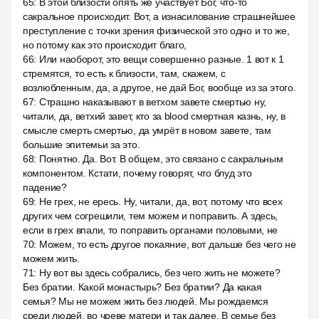
65
:
В этой близости опять же участвует Бог, что-то
сакральное происходит. Вот, а изнасилование страшнейшее
преступление с точки зрения физической это одно и то же,
но потому как это происходит благо,
66
:
Или наоборот, это вещи совершенно разные. 1 вот к 1
стремятся, то есть к близости, там, скажем, с
возлюбленным, да, а другое, не дай Бог, вообще из за этого.
67
:
Страшно наказывают в ветхом завете смертью ну,
читали, да, ветхий завет, кто за blood смертная казнь, ну, в
смысле смерть смертью, да умрёт в новом завете, там
большие эпитемьи за это.
68
:
Понятно. Да. Вот. В общем, это связано с сакральным
компонентом. Кстати, почему говорят, что блуд это
падение?
69
:
Не грех, не ересь. Ну, читали, да, вот, потому что всех
других чем согрешили, тем можем и поправить. А здесь,
если в грех впали, то поправить органами половыми, не
70
:
Можем, то есть другое покаяние, вот дальше без чего не
можем жить.
71
:
Ну вот вы здесь собрались, без чего жить не можете?
Без братии. Какой монастырь? Без братии? Да какая
семья? Мы не можем жить без людей. Мы рождаемся
среди людей, во чреве матери и так далее. В семье без