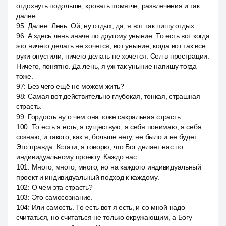
отдохнуть подольше, кровать помягче, развлечения и так
далее.
95
:
Далее. Лень. Ой, ну отдых, да, я вот так пишу отдых.
96
:
А здесь лень иначе по другому уныние. То есть вот когда
это ничего делать не хочется, вот уныние, когда вот так все
руки опустили, ничего делать не хочется. Сел в прострации.
Ничего, понятно. Да лень, я уж так уныние напишу тогда
тоже.
97
:
Без чего ещё не можем жить?
98
:
Самая вот действительно глубокая, тонкая, страшная
страсть.
99
:
Гордость ну о чем она тоже сакральная страсть.
100
:
То есть я есть, я существую, я себя понимаю, я себя
сознаю, и такого, как я, больше нету, не было и не будет.
Это правда. Кстати, я говорю, что Бог делает нас по
индивидуальному проекту. Каждо нас
101
:
Много, много, много, но на каждого индивидуальный
проект и индивидуальный подход к каждому.
102
:
О чем эта страсть?
103
:
Это самосознание.
104
:
Или самость. То есть вот я есть, и со мной надо
считаться, но считаться не только окружающим, а Богу