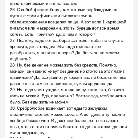
просто финиками и вот на востоке
26
:
С собой финики берут, там с этими верблюдами по
пустыне этими финиками питаются очень
сбалансированная всецелая пища. А вот если 1 картошкой
питаться или макаронами, это ты будешь вот все время
хотеть. Есть. Понятно? Да, о чем я говорю?
27
:
Поэтому надо вот разбираться тоже, чтобы не спутать
чревоугодие с голодом. Мы тогда в монастыре
разобрались, я понятно говорю? Да, без чего не можем
ещё жить?
28
:
Ну, без денег не можем жить без средств. Понятно,
монахи, они как-то живут без денег, но кто-то за это платит,
правильно? Да, все равно тут кормят вас не бесплатно, все
равно кто-то там че то приносит, нужны средства, да.
29
:
Ну тогда чревоугодие, я тогда пишу, какая это, без чего
жить не можем. Еда, правильно? Вот так еда, чтоб понятно
было. Без еды жить не можем.
30
:
Сребролюбие возникает, вот еды то желудком
ограничено, сколько можно съесть. А вот деньги тут можно
вообще бесконечно. И даже тем более, вот показывает
опыт, что вот эти вот очень богатые люди, олигархи, да, они
очень жадные, ну,