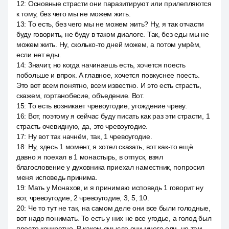
12
:
Основные страсти они паразитируют или прилепляются
к тому, без чего мы не можем жить.
13
:
То есть, без чего мы не можем жить? Ну, я так отчасти
буду говорить, не буду в таком диалоге. Так, без еды мы не
можем жить. Ну, сколько-то дней можем, а потом умрём,
если нет еды.
14
:
Значит, но когда начинаешь есть, хочется поесть
побольше и впрок. А главное, хочется повкуснее поесть.
Это вот всем понятно, всем известно. И это есть страсть,
скажем, гортанобесие, объедение. Вот.
15
:
То есть возникает чревоугодие, угождение чреву.
16
:
Вот, поэтому я сейчас буду писать как раз эти страсти, 1
страсть очевидную, да, это чревоугодие.
17
:
Ну вот так начнём, так, 1 чревоугодие.
18
:
Ну, здесь 1 момент, я хотел сказать, вот как-то ещё
давно я поехал в 1 монастырь, в отпуск, взял
благословение у духовника приехал наместник, попросил
меня исповедь принима.
19
:
Мать у Монахов, и я принимаю исповедь 1 говорит ну
вот, чревоугодие, 2 чревоугодие, 3, 5, 10.
20
:
Че то тут не так, на самом деле они все были голодные,
вот надо понимать. То есть у них не все угодье, а голод был
просто конкретно. В каком смысле они много ели, но там