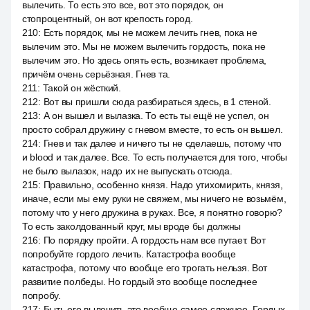
вылечить. То есть это все, вот это порядок, он
стопроцентный, он вот крепость город.
210
:
Есть порядок, мы не можем лечить гнев, пока не
вылечим это. Мы не можем вылечить гордость, пока не
вылечим это. Но здесь опять есть, возникает проблема,
причём очень серьёзная. Гнев та.
211
:
Такой он жёсткий.
212
:
Вот вы пришли сюда разбираться здесь, в 1 стеной.
213
:
А он вышел и вылазка. То есть ты ещё не успел, он
просто собрал дружину с гневом вместе, то есть он вышел.
214
:
Гнев и так далее и ничего ты не сделаешь, потому что
и blood и так далее. Все. То есть получается для того, чтобы
не было вылазок, надо их не выпускать отсюда.
215
:
Правильно, особенно князя. Надо утихомирить, князя,
иначе, если мы ему руки не свяжем, мы ничего не возьмём,
потому что у него дружина в руках. Все, я понятно говорю?
То есть заколдованный круг, мы вроде бы должны
216
:
По порядку пройти. А гордость нам все путает. Вот
попробуйте гордого лечить. Катастрофа вообще
катастрофа, потому что вообще его трогать нельзя. Вот
развитие полбеды. Но гордый это вообще последнее
попробу.
217
:
Быть его вылечить это вообще самое сложное. Гордых