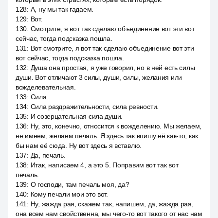
128
:
А, ну мы так гадаем.
129
:
Вот.
130
:
Смотрите, я вот так сделаю объединение вот эти вот
сейчас, тогда подсказка пошла.
131
:
Вот смотрите, я вот так сделаю объединение вот эти
вот сейчас, тогда подсказка пошла.
132
:
Душа она простая, я уже говорил, но в ней есть силы
души. Вот отличают 3 силы, души, силы, желания или
вожделевательная.
133
:
Сила.
134
:
Сила раздражительности, сила ревности.
135
:
И созерцательная сила души.
136
:
Ну, это, конечно, относится к вожделению. Мы желаем,
не имеем, желаем печаль. Я здесь так впишу её как-то, как
бы нам её сюда. Ну вот здесь я вставлю.
137
:
Да, печаль.
138
:
Итак, написаем 4, а это 5. Поправим вот так вот
печаль.
139
:
О господи, там печаль моя, да?
140
:
Кому печали мои это вот.
141
:
Ну, жажда рая, скажем так, напишем, да, жажда рая,
она всем нам свойственна, мы чего-то вот такого от нас нам