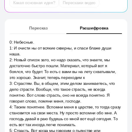
Какая основная идея?
Перескажи видео
Пересказ
Расшифровка
0
:
Небесные.
1
:
И очисти ны от всякие скверны, и спаси блаже души
наша.
2
:
Новый список зато, но надо сказать, что знаете, мы
достаточно быстро пошли. Материал, который вот я
боялся, что будет. То есть с вами вы на лету схватывали,
это хорошо. Значит, теперь переходим к
3
:
Страстям. Вы, в общем, этим делом занимаетесь, что
дело страсти. Вообще, что такое страсть, не всегда
понятно. Вот слово страсть, оно не всегда понятно. Я
говорил слово, помяни меня, господи.
4
:
Твоим понятнее. Вспомни меня в царстве, то тогда сразу
становится на свои места. Ну просто вспомни обо мне. А
господь давай в раю будешь со мной вот ещё сегодня. То
есть вот так иногда легче понимать.
5
:
Страсть. Вот когда мы говорим о пьянстве или