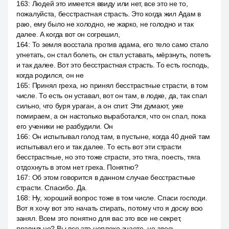
163
:
Людей это имеется ввиду или нет, все это не то,
пожалуйста, бесстрастная страсть. Это когда жил Адам в
раю, ему было не холодно, не жарко, не голодно и так
далее. А когда вот он согрешил,
164
:
То земля восстала против адама, его тело само стало
угнетать, он стал болеть, он стал уставать, мёрзнуть, потеть
и так далее. Вот это бесстрастная страсть. То есть господь,
когда родился, он не
165
:
Принял греха, но принял бесстрастные страсти, в том
числе. То есть он уставал, вот он там, в лодке, да, так спал
сильно, что буря ураган, а он спит. Эти думают, уже
помираем, а он настолько выработался, что он спал, пока
его ученики не разбудили. Он
166
:
Он испытывал голод там, в пустыне, когда 40 дней там
испытывал его и так далее. То есть вот эти страсти
бесстрастные, но это тоже страсти, это тяга, поесть, тяга
отдохнуть в этом нет греха. Понятно?
167
:
Об этом говорится в данном случае бесстрастные
страсти. Спасибо. Да.
168
:
Ну, хороший вопрос тоже в том числе. Спаси господи.
Вот я хочу вот это начать стирать, потому что я доску всю
занял. Всем это понятно для вас это все не секрет,
правильно? Вы все это неплохо знаете, но здесь