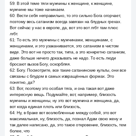
59
:
В этой теме тяги мужчины к женщине, к женщине,
мужчине мы тоже начинаем.
60
:
Вести себя неправильно, то это сильно Бога огорчает,
поэтому весь сатанизм всегда завязан на блудных грехах.
Вот сейчас у нас в европе, да, вот это вот лгбт там плюс
лгбт.
61
:
То есть это мужчины с мужчинами, женщинами, с
женщинами, и это узаканивается, это сатанизм в чистом
виде. Это вот не просто так, типа, а это конкретно сатанизм,
даже больше ничего доказывать не надо. То есть люди
бросают вызов Богу, оскорбляя.
62
:
Богу. Посмотрите, все такие сатанинские культы, они все
связаны с блудом в самых извращённых формах. Это
понятно, да?
63
:
Вот, поэтому это особая тяга, и она такая вот даже
интересную вещь. Подумайте, вот, например, близость
мужчины и женщины, ну это вот мужчина и женщина, да,
вот когда единая плоть или близость,
64
:
Ну, в браке вот возлюбленные между собой, это вот
максимальная, ну, близость, да, познал Адам свою жену и
так далее написано, да, это такое откровение, близость, тем
более, что