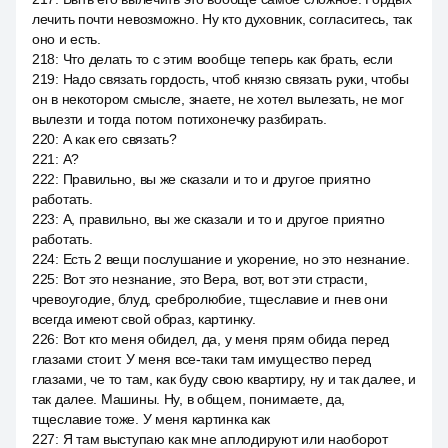
лечить почти невозможно. Ну кто духовник, согласитесь, так
оно и есть.
218
:
Что делать то с этим вообще теперь как брать, если
219
:
Надо связать гордость, чтоб князю связать руки, чтобы
он в некотором смысле, знаете, не хотел вылезать, не мог
вылезти и тогда потом потихонечку разбирать.
220
:
А как его связать?
221
:
А?
222
:
Правильно, вы же сказали и то и другое приятно
работать.
223
:
А, правильно, вы же сказали и то и другое приятно
работать.
224
:
Есть 2 вещи послушание и укорение, но это незнание.
225
:
Вот это незнание, это Вера, вот, вот эти страсти,
чревоугодие, блуд, сребролюбие, тщеславие и гнев они
всегда имеют свой образ, картинку.
226
:
Вот кто меня обидел, да, у меня прям обида перед
глазами стоит. У меня все-таки там имущество перед
глазами, че то там, как буду свою квартиру, ну и так далее, и
так далее. Машины. Ну, в общем, понимаете, да,
тщеславие тоже. У меня картинка как
227
:
Я там выступаю как мне аплодируют или наоборот