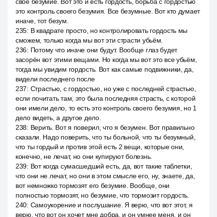
своё безумие. Вот это и есть гордость, борьба с гордостью
это контроль своего безумия. Все безумные. Вот кто думает
иначе, тот безум.
235
:
В квадрате просто, но контролировать гордость мы
сможем, только когда мы вот эти страсти убьём.
236
:
Потому что иначе они будут. Вообще глаз будет
засорён вот этими вещами. Но когда мы вот это все убьём,
тогда мы увидим гордость. Вот как самые подвижники, да,
видели последнего после
237
:
Страстью, с гордостью, но уже с последней страстью,
если почитать там, это была последняя страсть, с которой
они имели дело, то есть это контроль своего безумия, но 1
дело видеть, а другое дело.
238
:
Верить. Вот я поверил, что я безумен. Вот правильно
сказали. Надо поверить, что ты больной, что ты безумный,
что ты гордый и против этой есть 2 вещи, которые они,
конечно, не лечат, но они купируют болезнь.
239
:
Вот когда сумасшедший есть, да, вот такие таблетки,
что они не лечат, но они в этом смысле его, ну, знаете, да,
вот немножко тормозят его безумие. Вообще, они
полностью тормозят, но безумие, что тормозит гордость.
240
:
Самоукорение и послушание. Я верю, что вот этот, я
верю, что вот он хочет мне добра, и он умнее меня, и он