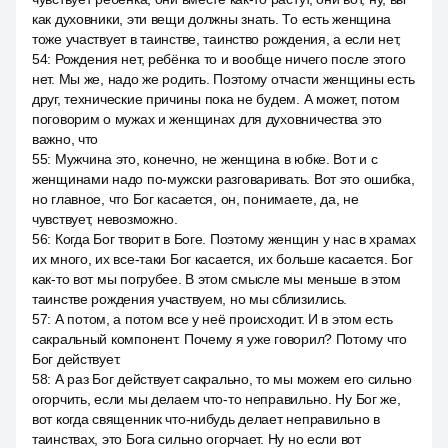
как духовники, эти вещи должны знать. То есть женщина
тоже участвует в таинстве, таинство рождения, а если нет,
54
:
Рождения нет, ребёнка то и вообще ничего после этого
нет. Мы же, надо же родить. Поэтому отчасти женщины есть
друг, технические причины пока не будем. А может, потом
поговорим о мужах и женщинах для духовничества это
важно, что
55
:
Мужчина это, конечно, не женщина в юбке. Вот и с
женщинами надо по-мужски разговаривать. Вот это ошибка,
но главное, что Бог касается, он, понимаете, да, не
чувствует, невозможно.
56
:
Когда Бог творит в Боге. Поэтому женщин у нас в храмах
их много, их все-таки Бог касается, их больше касается. Бог
как-то вот мы погрубее. В этом смысле мы меньше в этом
таинстве рождения участвуем, но мы сблизились.
57
:
А потом, а потом все у неё происходит. И в этом есть
сакральный компонент. Почему я уже говорил? Потому что
Бог действует.
58
:
А раз Бог действует сакрально, то мы можем его сильно
огорчить, если мы делаем что-то неправильно. Ну Бог же,
вот когда священник что-нибудь делает неправильно в
таинствах, это Бога сильно огорчает. Ну но если вот