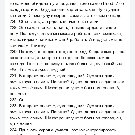
когда меня обидели, ну и так далее, тоже самое blood. И че,
всегда картинка блуд вообще картинка такая. Ну, блудные
картинки. Я чем буду говорить, сами знаете о чем не надо.
228
:
Объяснять, а гордость не имеет картинки.
229
:
Это самая тонкая страсть, тоньше гордости ничего
нету. Поэтому с этими мы можем работать, они возникают,
мы их видим и начинаем с ней работать. А гордость мы не
замечаем. Почему.
230
:
Потому что гордость это, это взгляд. Когда я смотрю на
всех свысока, я смотрю в центре это болезнь самого
взгляда. То есть я не вижу то глаза больные, духовный глаз
сбит. То есть я сумасшедший.
231
:
Вот представляете, сумасшедший. Сумасшедших
очень трудно лечить. Понятно? Да, вот человек с диагнозом
таким серьёзным. Шизофрения у него больная голова. А,
не понял.
232
:
Он.
233
:
Вот представляете, сумасшедший. Сумасшедших
очень трудно лечить. Понятно? Да, вот человек с диагнозом
таким серьёзным. Шизофрения у него больная голова, он,
а, не понял.
234
:
Признать, хорошо увидеть, вот как контролировать