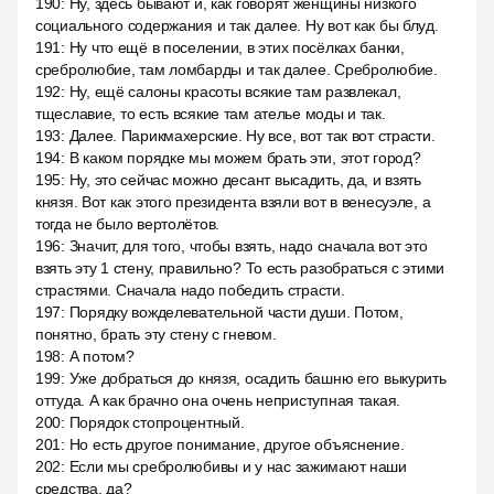
190
:
Ну, здесь бывают и, как говорят женщины низкого
социального содержания и так далее. Ну вот как бы блуд.
191
:
Ну что ещё в поселении, в этих посёлках банки,
сребролюбие, там ломбарды и так далее. Сребролюбие.
192
:
Ну, ещё салоны красоты всякие там развлекал,
тщеславие, то есть всякие там ателье моды и так.
193
:
Далее. Парикмахерские. Ну все, вот так вот страсти.
194
:
В каком порядке мы можем брать эти, этот город?
195
:
Ну, это сейчас можно десант высадить, да, и взять
князя. Вот как этого президента взяли вот в венесуэле, а
тогда не было вертолётов.
196
:
Значит, для того, чтобы взять, надо сначала вот это
взять эту 1 стену, правильно? То есть разобраться с этими
страстями. Сначала надо победить страсти.
197
:
Порядку вожделевательной части души. Потом,
понятно, брать эту стену с гневом.
198
:
А потом?
199
:
Уже добраться до князя, осадить башню его выкурить
оттуда. А как брачно она очень неприступная такая.
200
:
Порядок стопроцентный.
201
:
Но есть другое понимание, другое объяснение.
202
:
Если мы сребролюбивы и у нас зажимают наши
средства, да?