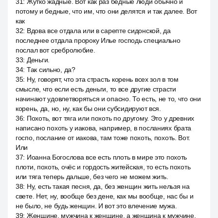
31
:
Жутко жадные. Вот как раз бедные люди обычно и
потому и бедные, что им, что они делятся и так далее. Вот
как
32
:
Вдова все отдала или в сарепте сидонской, да
последнее отдала пророку Илье господь специально
послал вот сребролюбие.
33
:
Деньги.
34
:
Так сильно, да?
35
:
Ну, говорят, что эта страсть корень всех зол в том
смысле, что если есть деньги, то все другие страсти
начинают удовлетворяться и опасно. То есть, не то, что они
корень, да, но, ну, как бы они субсидируют вся.
36
:
Похоть, вот тяга или похоть по другому. Это у древних
написано похоть у иакова, например, в посланиях брата
госпо, послание от иакова, там тоже похоть, похоть. Вот.
Или
37
:
Иоанна Богослова все есть плоть в мире это похоть
плоти, похоть, очёс и гордость житейская, то есть похоть
или тяга теперь дальше, без чего не можем жить.
38
:
Ну, есть такая песня, да, без женщин жить нельзя на
свете. Нет, ну, вообще без дене, как мы вообще, нас бы и
не было, не будь женщин. И вот это влечение мужа.
39
:
Женщине, мужчина к женщине, а женщина к мужчине.