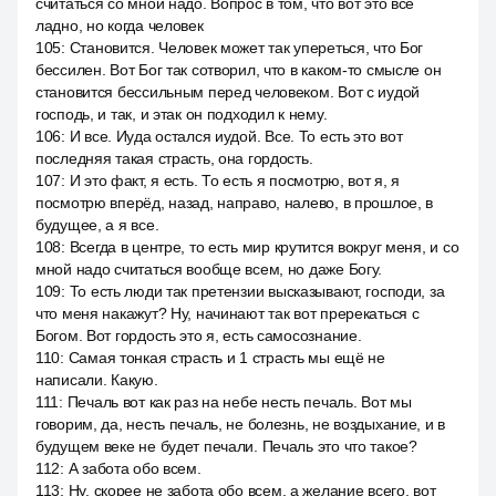
считаться со мной надо. Вопрос в том, что вот это все
ладно, но когда человек
105
:
Становится. Человек может так упереться, что Бог
бессилен. Вот Бог так сотворил, что в каком-то смысле он
становится бессильным перед человеком. Вот с иудой
господь, и так, и этак он подходил к нему.
106
:
И все. Иуда остался иудой. Все. То есть это вот
последняя такая страсть, она гордость.
107
:
И это факт, я есть. То есть я посмотрю, вот я, я
посмотрю вперёд, назад, направо, налево, в прошлое, в
будущее, а я все.
108
:
Всегда в центре, то есть мир крутится вокруг меня, и со
мной надо считаться вообще всем, но даже Богу.
109
:
То есть люди так претензии высказывают, господи, за
что меня накажут? Ну, начинают так вот пререкаться с
Богом. Вот гордость это я, есть самосознание.
110
:
Самая тонкая страсть и 1 страсть мы ещё не
написали. Какую.
111
:
Печаль вот как раз на небе несть печаль. Вот мы
говорим, да, несть печаль, не болезнь, не воздыхание, и в
будущем веке не будет печали. Печаль это что такое?
112
:
А забота обо всем.
113
:
Ну, скорее не забота обо всем, а желание всего, вот