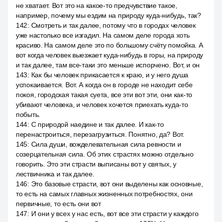
не хватает. Вот это на какое-то предчувствие такое,
например, почему мы ездим на природу куда-нибудь, так?
142
:
Смотреть и так далее, потому что в городах человек
уже настолько все изгадил. На самом деле города хоть
красиво. На самом деле это по большому счёту помойка. А
вот когда человек выезжает куда-нибудь в горы, на природу
и так далее, там все-таки это меньше испорчено. Вот, и он
143
:
Как бы человек прикасается к краю, и у него душа
успокаивается. Вот. А когда он в городе не находит себе
покоя, городская такая суета, все эти вот эти, они как-то
убивают человека, и человек хочется приехать куда-то
побыть.
144
:
С природой наедине и так далее. И как-то
перенастроиться, перезагрузиться. Понятно, да? Вот.
145
:
Сила души, вожделевательная сила ревности и
созерцательная сила. Об этих страстях можно отдельно
говорить. Это эти страсти выписаны вот у святых, у
лествичника и так далее.
146
:
Это базовые страсти, вот они выделены как основные,
то есть на самых главных жизненных потребностях, они
первичные, то есть они вот
147
:
И они у всех у нас есть, вот все эти страсти у каждого