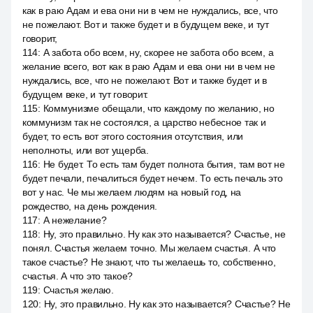
как в раю Адам и ева они ни в чем не нуждались, все, что
не пожелают. Вот и также будет и в будущем веке, и тут
говорит,
114
:
А забота обо всем, ну, скорее не забота обо всем, а
желание всего, вот как в раю Адам и ева они ни в чем не
нуждались, все, что не пожелают. Вот и также будет и в
будущем веке, и тут говорит.
115
:
Коммунизме обещали, что каждому по желанию, но
коммунизм так не состоялся, а царство небесное так и
будет, то есть вот этого состояния отсутствия, или
неполноты, или вот ущерба.
116
:
Не будет. То есть там будет полнота бытия, там вот не
будет печали, печалиться будет нечем. То есть печаль это
вот у нас. Че мы желаем людям на новый год, на
рождество, на день рождения.
117
:
А нежелание?
118
:
Ну, это правильно. Ну как это называется? Счастье, не
понял. Счастья желаем точно. Мы желаем счастья. А что
такое счастье? Не знают, что ты желаешь то, собственно,
счастья. А что это такое?
119
:
Счастья желаю.
120
:
Ну, это правильно. Ну как это называется? Счастье? Не