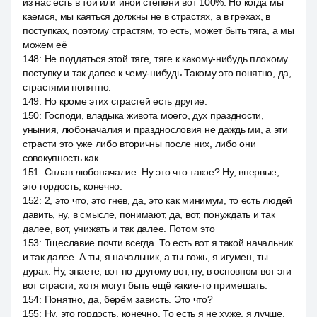
из нас есть в той или иной степени вот 100%. Но когда мы
каемся, мы каяться должны не в страстях, а в грехах, в
поступках, поэтому страстям, то есть, может быть тяга, а мы
можем её
148
:
Не поддаться этой тяге, тяге к какому-нибудь плохому
поступку и так далее к чему-нибудь Такому это понятно, да,
страстями понятно.
149
:
Но кроме этих страстей есть другие.
150
:
Господи, владыка живота моего, дух праздности,
уныния, любоначалия и празднословия не даждь ми, а эти
страсти это уже либо вторичны после них, либо они
совокупность как
151
:
Сплав любоначалие. Ну это что такое? Ну, впервые,
это гордость, конечно.
152
:
2, это что, это гнев, да, это как минимум, то есть людей
давить, ну, в смысле, понимают, да, вот, понуждать и так
далее, вот, унижать и так далее. Потом это
153
:
Тщеславие почти всегда. То есть вот я такой начальник
и так далее. А ты, я начальник, а ты вожь, я игумен, ты
дурак. Ну, знаете, вот по другому вот, ну, в основном вот эти
вот страсти, хотя могут быть ещё какие-то примешать.
154
:
Понятно, да, берём зависть. Это что?
155
:
Ну, это гордость, конечно. То есть я не хуже, я лучше,