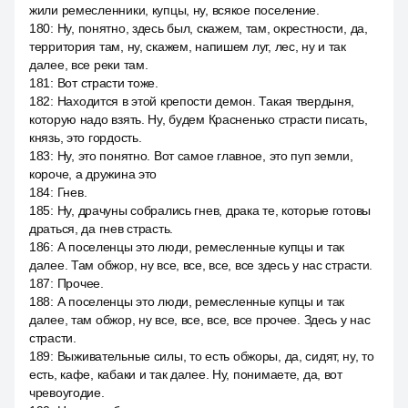
жили ремесленники, купцы, ну, всякое поселение.
180
:
Ну, понятно, здесь был, скажем, там, окрестности, да,
территория там, ну, скажем, напишем луг, лес, ну и так
далее, все реки там.
181
:
Вот страсти тоже.
182
:
Находится в этой крепости демон. Такая твердыня,
которую надо взять. Ну, будем Красненько страсти писать,
князь, это гордость.
183
:
Ну, это понятно. Вот самое главное, это пуп земли,
короче, а дружина это
184
:
Гнев.
185
:
Ну, драчуны собрались гнев, драка те, которые готовы
драться, да гнев страсть.
186
:
А поселенцы это люди, ремесленные купцы и так
далее. Там обжор, ну все, все, все, все здесь у нас страсти.
187
:
Прочее.
188
:
А поселенцы это люди, ремесленные купцы и так
далее, там обжор, ну все, все, все, все прочее. Здесь у нас
страсти.
189
:
Выживательные силы, то есть обжоры, да, сидят, ну, то
есть, кафе, кабаки и так далее. Ну, понимаете, да, вот
чревоугодие.