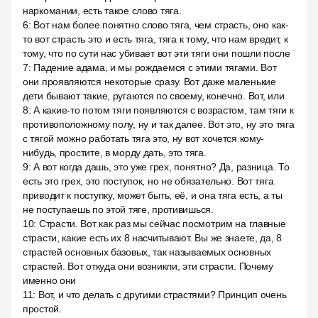
наркомании, есть такое слово тяга.
6
:
Вот нам более понятно слово тяга, чем страсть, оно как-
то вот страсть это и есть тяга, тяга к тому, что нам вредит, к
тому, что по сути нас убивает вот эти тяги они пошли после
7
:
Падение адама, и мы рождаемся с этими тягами. Вот
они проявляются некоторые сразу. Вот даже маленькие
дети бывают такие, ругаются по своему, конечно. Вот, или
8
:
А какие-то потом тяги появляются с возрастом, там тяги к
противоположному полу, ну и так далее. Вот это, ну это тяга
с тягой можно работать тяга это, ну вот хочется кому-
нибудь, простите, в морду дать, это тяга.
9
:
А вот когда дашь, это уже грех, понятно? Да, разница. То
есть это грех, это поступок, но не обязательно. Вот тяга
приводит к поступку, может быть, её, и она тяга есть, а ты
не поступаешь по этой тяге, противишься.
10
:
Страсти. Вот как раз мы сейчас посмотрим на главные
страсти, какие есть их 8 насчитывают. Вы же знаете, да, 8
страстей основных базовых, так называемых основных
страстей. Вот откуда они возникли, эти страсти. Почему
именно они
11
:
Вот, и что делать с другими страстями? Принцип очень
простой.