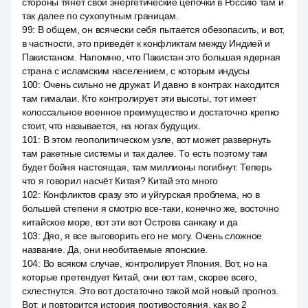
стороны тянет свои энергетические цепочки в Россию там и
так далее по сухопутным границам.
99
:
В общем, он всячески себя пытается обезопасить, и вот,
в частности, это приведёт к конфликтам между Индией и
Пакистаном. Напомню, что Пакистан это большая ядерная
страна с исламским населением, с которым индусы
100
:
Очень сильно не дружат. И давно в контрах находится
там гималаи. Кто контролирует эти высоты, тот имеет
колоссальное военное преимущество и достаточно крепко
стоит, что называется, на ногах будущих.
101
:
В этом геополитическом узле, вот может развернуть
там ракетные системы и так далее. То есть поэтому там
будет бойня настоящая, там миллионы погибнут. Теперь
что я говорил насчёт Китая? Китай это много
102
:
Конфликтов сразу это и уйгурская проблема, но в
большей степени я смотрю все-таки, конечно же, восточно
китайское море, вот эти вот Острова санкаку и да
103
:
Дяо, я все выговорить его не могу. Очень сложное
название. Да, они необитаемые японские.
104
:
Во всяком случае, контролирует Япония. Вот, но на
которые претендует Китай, они вот там, скорее всего,
схлестнутся. Это вот достаточно такой мой новый прогноз.
Вот, и повторится история противостояния, как во 2