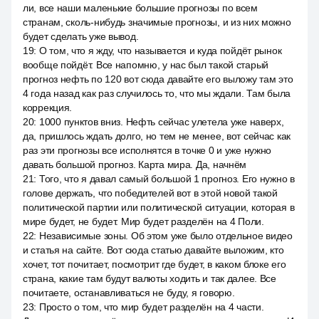
ли, все наши маленькие большие прогнозы по всем
странам, сколь-нибудь значимые прогнозы, и из них можно
будет сделать уже вывод.
19
:
О том, что я жду, что называется и куда пойдёт рынок
вообще пойдёт. Все напомню, у нас был такой старый
прогноз нефть по 120 вот сюда давайте его выложу там это
4 года назад как раз случилось то, что мы ждали. Там была
коррекция.
20
:
1000 пунктов вниз. Нефть сейчас улетела уже наверх,
да, пришлось ждать долго, но тем не менее, вот сейчас как
раз эти прогнозы все исполнятся в точке 0 и уже нужно
давать большой прогноз. Карта мира. Да, начнём
21
:
Того, что я давал самый большой 1 прогноз. Его нужно в
голове держать, что победителей вот в этой новой такой
политической партии или политической ситуации, которая в
мире будет, не будет. Мир будет разделён на 4 Поли.
22
:
Независимые зоны. Об этом уже было отдельное видео
и статья на сайте. Вот сюда статью давайте выложим, кто
хочет, тот почитает, посмотрит где будет, в каком блоке его
страна, какие там будут валюты ходить и так далее. Все
почитаете, останавливаться не буду, я говорю.
23
:
Просто о том, что мир будет разделён на 4 части.