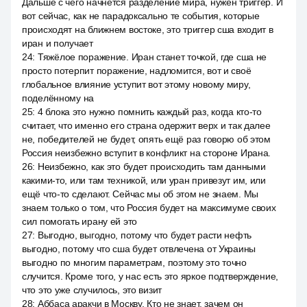
Дальше с чего начнётся разделение мира, нужен триггер. И
вот сейчас, как не парадоксально те события, которые
происходят на ближнем востоке, это триггер сша входит в
иран и получает
24
:
Тяжёлое поражение. Иран станет точкой, где сша не
просто потерпит поражение, надломится, вот и своё
глобальное влияние уступит вот этому новому миру,
поделённому на
25
:
4 блока это нужно помнить каждый раз, когда кто-то
считает, что именно его страна одержит верх и так далее
не, победителей не будет, опять ещё раз говорю об этом
Россия неизбежно вступит в конфликт на стороне Ирана.
26
:
Неизбежно, как это будет происходить там данными
какими-то, или там техникой, или уран привезут им, или
ещё что-то сделают. Сейчас мы об этом не знаем. Мы
знаем только о том, что Россия будет на максимуме своих
сил помогать ирану ей это
27
:
Выгодно, выгодно, потому что будет расти нефть
выгодно, потому что сша будет отвлечена от Украины
выгодно по многим параметрам, поэтому это точно
случится. Кроме того, у нас есть это яркое подтверждение,
что это уже случилось, это визит
28
:
Аббаса аракчи в Москву. Кто не знает, зачем он