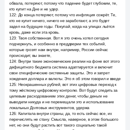
обвала, потеряют, потому что падение будет глубоким, те,
кто купит на Дне и не удер.
122
:
До конца потеряют, потому что инфляция сожрёт. Те,
кто не купит ничего, ничего не заработают, а это будет
задел на будущие годы. Покупай, когда на улицах льётся
кровь, даже если эта кровь.
123
:
Твоя собственная. Вот я это очень хотел сегодня
подчеркнуть, и особенно в преддверии тех событий,
которые грозят нам внутри, например, России сейчас
происходит, вы знаете,
124
:
Внутри такие экономические реалии на фоне вот этого
дефицитного бюджета система адаптируется и включит
свои специфические системные защиты. Это и запрет
хождения доллара и валюты. Это я об этом говорил и введе
125
:
Неокрашенных рублей, вот этих цифровых переход к
тому жёсткому цифровому контролю. Вот будут следить за
целевым расходованием этих денег, чтобы деньги не
выводили никуда и не перемещали это и использование
локальных Долговых инструментов, удержа
126
:
Капитала внутри страны, да, то есть сейчас все, их
перечислять не стану. Смысла, наверное, в этом большого
нет, но они будут растить вот такого социально такой