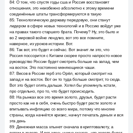
84
:
О том, что спустя годы сша и Россия восстановят
отношения, это неизбежно абсолютно к этому времени
соединённые штаты трансформируются в такую
85
:
Технологическую державу передовую, они станут
лидером в сфере новых технологий и в Россию войдут уже
на правах такого старшего брата. Почему? Ну, это было и
во 2 мировой войне лендлиз, вот это все помните,
наверное, из уроков истории. Вот.
86
:
Так вот, это будет и сейчас. Вот значит ли это, что
Россия поссорится с Китаем скорее просто напросто новое
руководство России будет смотреть больше на запад, чем
на восток. Это постоянно меняющиеся чаши.
87
:
Весов в России герб это Орёл, который смотрит на
запад и на восток. Вот он то туда больше смотрит, то сюда.
Вот это будет опять дальше. Хотел бы упомянуть кстати,
про отдельно, про то, что будет происходить.
88
:
На рынках все это время золото, друзья, будет расти
просто как не в себя, очень быстро будет расти золото и
впитывать инфляцию со всего мира, потому что многие
страны, когда начнётся кризис, начнут печатать деньги и вся
эта день
89
:
Денежная масса хлынет сначала в криптовалюту, а
потом в золото. И вот здесь нужно сказать, что золото будет