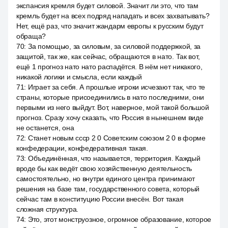
экспансия кремля будет силовой. Значит ли это, что там
кремль будет на всех подряд нападать и всех захватывать?
Нет, ещё раз, что значит жандарм европы к русским будут
обраща?
70
:
За помощью, за силовым, за силовой поддержкой, за
защитой, так же, как сейчас, обращаются в нато. Так вот,
ещё 1 прогноз нато нато распадётся. В нём нет никакого,
никакой логики и смысла, если каждый
71
:
Играет за себя. А прошлые игроки исчезают так, что те
страны, которые присоединились в нато последними, они
первыми из него выйдут. Вот, наверное, мой такой большой
прогноз. Сразу хочу сказать, что Россия в нынешнем виде
не останется, она
72
:
Станет новым ссср 2 0 Советским союзом 2 0 в форме
конфедерации, конфедеративная такая.
73
:
Объединённая, что называется, территория. Каждый
вроде бы как ведёт свою хозяйственную деятельность
самостоятельно, но внутри единого центра принимают
решения на базе там, государственного совета, который
сейчас там в конституцию России внесён. Вот такая
сложная структура.
74
:
Это, этот монструозное, огромное образование, которое