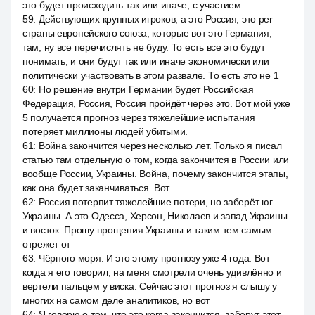
это будет происходить так или иначе, с участием
59
:
Действующих крупных игроков, а это Россия, это per
страны европейского союза, которые вот это Германия,
там, ну все перечислять не буду. То есть все это будут
понимать, и они будут так или иначе экономически или
политически участвовать в этом развале. То есть это не 1
60
:
Но решение внутри Германии будет Российская
Федерация, Россия, Россия пройдёт через это. Вот мой уже
5 получается прогноз через тяжелейшие испытания
потеряет миллионы людей убитыми.
61
:
Война закончится через несколько лет. Только я писал
статью там отдельную о том, когда закончится в России или
вообще России, Украины. Война, почему закончится этапы,
как она будет заканчиваться. Вот.
62
:
Россия потерпит тяжелейшие потери, но заберёт юг
Украины. А это Одесса, Херсон, Николаев и запад Украины
и восток. Прошу прощения Украины и таким тем самым
отрежет от
63
:
Чёрного моря. И это этому прогнозу уже 4 года. Вот
когда я его говорил, на меня смотрели очень удивлённо и
вертели пальцем у виска. Сейчас этот прогноз я слышу у
многих на самом деле аналитиков, но вот
64
:
Я говорю о том, что это когда закончится, заберут этот