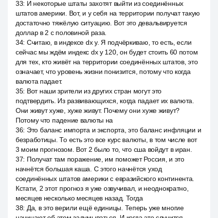
33
:
И некоторые штаты захотят выйти из соединённых
штатов америки. Вот, и у себя на территории получат такую
достаточно тяжёлую ситуацию. Вот это девальвируется
доллар в 2 с половиной раза.
34
:
Считаю, в индексе dx y. Я подчёркиваю, то есть, если
сейчас мы ждём индекс dx y 120, он будет стоить 60 потом
для тех, кто живёт на территории соединённых штатов, это
означает, что уровень жизни понизится, потому что когда
валюта падает.
35
:
Вот наши зрители из других стран могут это
подтвердить. Из развивающихся, когда падает их валюта.
Они живут хуже, хуже живут. Почему они хуже живут?
Потому что падение валюты на
36
:
Это баланс импорта и экспорта, это баланс инфляции и
безработицы. То есть это все курс валюты, в том числе вот
3 моим прогнозом. Вот 2 было то, что сша войдут в иран.
37
:
Получат там поражение, им поможет Россия, и это
начнётся большая каша. С этого начнётся уход
соединённых штатов америки с евразийского континента.
Кстати, 2 этот прогноз я уже озвучивал, и неоднократно,
месяцев несколько месяцев назад. Тогда
38
:
Да, в это верили ещё единицы. Теперь уже многие
начинают об этом задумываться. И когда это случится,