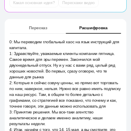
Какая основная идея?
Перескажи видео
Пересказ
Расшифровка
0
:
Мы переводим глобальный хаос на язык инструкций для
капитала.
1
:
Здравствуйте, уважаемые клиенты компании пятница.
Самое время для эры перемен. Закончился мой
двухнедельный отпуск. Ну и у нас с вами ряд, целый ряд
хороших новостей. Во первых, сразу оговорю, что те
данные для рынка
2
:
Которые я сейчас озвучу ценны, но прямо вот торговать
по ним, наверное, нельзя. Нужно все равно иметь подписку
на наш ресурс. Там, в общем то более детально с
графиками, со стратегией все показано, что почему и как,
точнее говоря, эти данные можно использовать для
3
:
Принятие решения. Мы все-таки агентство
аналитическое и делаем именно аналитику, наши
результаты недели.
4
:
Итак, начнём с того, что 14, 15 мая, а вы смотрите, это