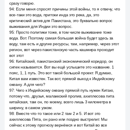
сразу говорю.
94
:
Если меня спросят причины этой войны, то я отвечу, что
все-таки это вода, притоки инда это река, да, это
критический актив для Пакистана, это буквально вопрос
выживания для Индии это вопрос.
95
:
Просто политики тоже, в том числе выживание тоже
вода. Вот. Поэтому самая большая война будет здесь за
воду, там есть и другие ресурсы, там, например, через этот
регион, вот через пакистанскую часть кашмира проходит
вот этот
96
:
Китайский, пакистанский экономический коридор, он
сипек называется. Вот вы ещё услышите это название. 1
пояс, 1, 1 путь. Это вот такой большой проект. Я думаю,
Китая вам известен. Так вот, прямой выход к Индийскому
океану. А для чего?
97
:
Чего к Индийскому океану прямой путь нужен Китаю,
потому что, друзья, малаккский пролив, ахиллесова пита
китайская, там он, по моему, всего лишь 3 километра в
ширину, в самом узком.
98
:
Вместе что-то такое или 2 там 2 и 5. И вот это
ахиллесова Пята, он рано или поздно выстрелит. Мы
сейчас к этому прогнозу вернёмся и вот Китай во все