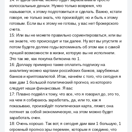
колоссальные деньги. Нужно только вовремя, что
называется, к этому подготовиться и сделать. Важно, кстати
говоря, не только знать, что произойдёт, но и быть к этому
готовым. Если вы к этому не готовы, у вас нет брокерского
счета.
15
:
Или вы не можете правильно сориентироваться, или вы
не знаете, что происходит и так далее. Ну вот вы упустите и
потом будете долгие годы вспоминать об этом как о самой
лучшей возможности в жизни, которую вы не исполнили.
Это так же, как покупка биткоина по 1.
16
:
Доллару примерно также оплатить подписку на
аналитику можно картами российских банков, зарубежных
банков и криптовалютой. Итак, начнём с того, что сегодня я
вам дам 1 большой политический прогноз, из которого
следует наши финансовые. Я вас
17
:
Плавно подвёл к тому, что все, что я говорил до, это то,
на чем я собираюсь заработать, да, или то, как я
показываю, произойдёт политическая карта, ляжет, она
потянет за собой экономическую, на этом можно будет
заработать очен.
18
:
Очень хорошо. Так вот, я сегодня дам вам 1 большую, 1
огромный прогноз эры перемен, которым я соединю, что