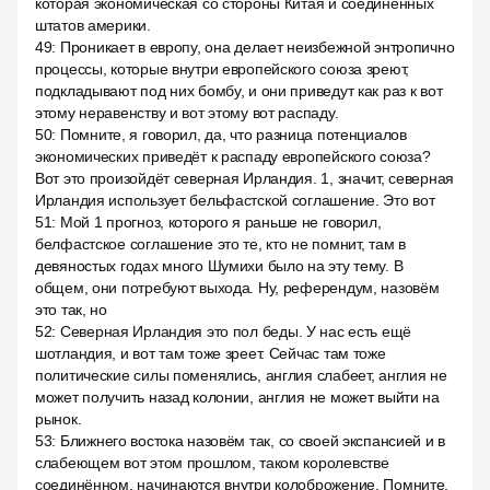
которая экономическая со стороны Китая и соединённых
штатов америки.
49
:
Проникает в европу, она делает неизбежной энтропично
процессы, которые внутри европейского союза зреют,
подкладывают под них бомбу, и они приведут как раз к вот
этому неравенству и вот этому вот распаду.
50
:
Помните, я говорил, да, что разница потенциалов
экономических приведёт к распаду европейского союза?
Вот это произойдёт северная Ирландия. 1, значит, северная
Ирландия использует бельфастской соглашение. Это вот
51
:
Мой 1 прогноз, которого я раньше не говорил,
белфастское соглашение это те, кто не помнит, там в
девяностых годах много Шумихи было на эту тему. В
общем, они потребуют выхода. Ну, референдум, назовём
это так, но
52
:
Северная Ирландия это пол беды. У нас есть ещё
шотландия, и вот там тоже зреет. Сейчас там тоже
политические силы поменялись, англия слабеет, англия не
может получить назад колонии, англия не может выйти на
рынок.
53
:
Ближнего востока назовём так, со своей экспансией и в
слабеющем вот этом прошлом, таком королевстве
соединённом, начинаются внутри колоброжение. Помните,