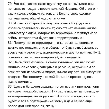
79
:
Это они развязывают эту войну, но в результате они
попытаются создать проект великий Израиль. Об этом они
уже и сами, в общем то, говорят. Вот, но впоследствии
получат тяжелейший удар от этих же
80
:
Исламских стран и в результате чего Государство
Израиль практически исчезнет, оно станет меньше как по
количеству людей, которые на территории его живут из за
войны, которая там будет, так и территориально.
81
:
Потому что те территории, на которые палестины и
другие претендуют, они, в общем то, будут отвоёвывать со
временем у этого ряд экономических и других причин. Ну, 1,
основная, это то, что америка уйдёт и поддерж.
82
:
Не сможет Израиль, а самостоятельно эти несколько
миллионов человек, запертые в регионе, окружённом со
всех сторон исламским миром, ничего сделать не смогут, их
раздавят. Вот поэтому это мой большой прогноз, здесь
нужно помнить.
83
:
Здесь я бы хотел сказать, что вот все эти прогнозы, они
не имеют никакой окраски. Я ни за Левых, ни за правых, ни
за американцев, ни за русских. Я просто говорю, как это
будет. И вот в подтверждение этому я дам сейчас ещё
более дальний прогноз, скажу.