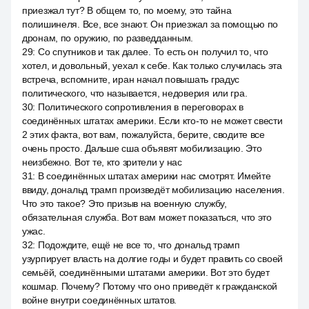
приезжал тут? В общем то, по моему, это тайна
полишинеля. Все, все знают. Он приезжал за помощью по
дронам, по оружию, по разведданным.
29
:
Со спутников и так далее. То есть он получил то, что
хотел, и довольный, уехал к себе. Как только случилась эта
встреча, вспомните, иран начал повышать градус
политического, что называется, недоверия или гра.
30
:
Политического сопротивления в переговорах в
соединённых штатах америки. Если кто-то не может свести
2 этих факта, вот вам, пожалуйста, берите, сводите все
очень просто. Дальше сша объявят мобилизацию. Это
неизбежно. Вот те, кто зрители у нас
31
:
В соединённых штатах америки нас смотрят. Имейте
ввиду, дональд трамп произведёт мобилизацию населения.
Что это такое? Это призыв на военную службу,
обязательная служба. Вот вам может показаться, что это
ужас.
32
:
Подождите, ещё не все то, что дональд трамп
узурпирует власть на долгие годы и будет править со своей
семьёй, соединёнными штатами америки. Вот это будет
кошмар. Почему? Потому что оно приведёт к гражданской
войне внутри соединённых штатов.