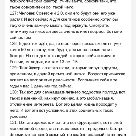
психологический фактор. Учитывайте, совкопитеки, что
такое совкопитеки оо, такой чело.
127
:
Человек Советский 2 0, они его будут, они его уже
растят. И вот сейчас я для скептиков особенно хотел бы
такую очень важную мысль подчеркнуть. Смотрите,
пятиминутка николая здесь очень влияет возраст. Вот мне
сейчас там
128
:
5 десяток идёт, да, то есть через несколько лет я уже
там в 50 лет шагну, мне будет, для меня время летит
быстро. Но вот для тех людей, которые сейчас живут в
России, молодых, им там 13 лет 15.
129
:
Тинейджеры вот это люди, которые живут в другом,
временном, в другой временной шкале. Возраст критически
влияет на восприятие реальности. Вспомните себя в те
годы у вас 1 день как год сейчас.
130
:
Так вот, для семнадцатилетнего подростка полгода вот
таких изменений, как идут сейчас, а это мобилизация,
отключение интернета. Вот это целая жизнь проходит у
него. И вот эти вот условиях, в этих социальных таких
условиях,
131
:
Вот эта зрелость и вот эта вот фрустрация, вот в этой
молодёжной среде, она накапливается, предельно быстро
формируется такой скрытый, но крайне опасный потенциал