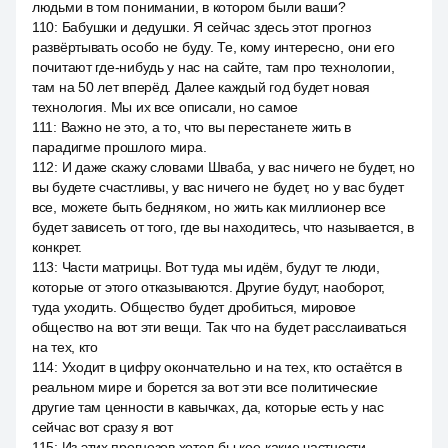
людьми в том понимании, в котором были ваши?
110
:
Бабушки и дедушки. Я сейчас здесь этот прогноз
развёртывать особо не буду. Те, кому интересно, они его
почитают где-нибудь у нас на сайте, там про технологии,
там на 50 лет вперёд. Далее каждый год будет новая
технология. Мы их все описали, но самое
111
:
Важно не это, а то, что вы перестанете жить в
парадигме прошлого мира.
112
:
И даже скажу словами Шваба, у вас ничего не будет, но
вы будете счастливы, у вас ничего не будет, но у вас будет
все, можете быть бедняком, но жить как миллионер все
будет зависеть от того, где вы находитесь, что называется, в
конкрет.
113
:
Части матрицы. Вот туда мы идём, будут те люди,
которые от этого отказываются. Другие будут, наоборот,
туда уходить. Общество будет дробиться, мировое
общество на вот эти вещи. Так что на будет расслаиваться
на тех, кто
114
:
Уходит в цифру окончательно и на тех, кто остаётся в
реальном мире и борется за вот эти все политические
другие там ценности в кавычках, да, которые есть у нас
сейчас вот сразу я вот
115
:
Из этих прогнозов хотел бы кое-какие частности