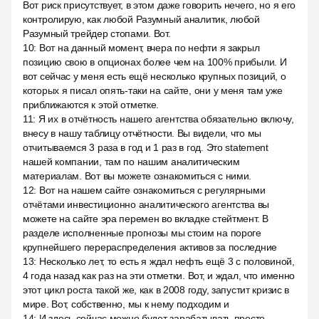
Вот риск присутствует, в этом даже говорить нечего, но я его
контролирую, как любой Разумный аналитик, любой
Разумный трейдер стопами. Вот.
10
:
Вот на данный момент, вчера по нефти я закрыл
позицию свою в опционах более чем на 100% прибыли. И
вот сейчас у меня есть ещё несколько крупных позиций, о
которых я писал опять-таки на сайте, они у меня там уже
приближаются к этой отметке.
11
:
Я их в отчётность нашего агентства обязательно включу,
внесу в нашу таблицу отчётности. Вы видели, что мы
отчитываемся 3 раза в год и 1 раз в год. Это statement
нашей компании, там по нашим аналитическим
материалам. Вот вы можете ознакомиться с ними.
12
:
Вот на нашем сайте ознакомиться с регулярными
отчётами инвестиционно аналитического агентства вы
можете на сайте эра перемен во вкладке стейтмент. В
разделе исполненные прогнозы мы стоим на пороге
крупнейшего перераспределения активов за последние
13
:
Несколько лет, то есть я ждал нефть ещё 3 с половиной,
4 года назад как раз на эти отметки. Вот, и ждал, что именно
этот цикл роста такой же, как в 2008 году, запустит кризис в
мире. Вот, собственно, мы к нему подходим и
14
:
И здесь сейчас можно будет зарабатывать просто