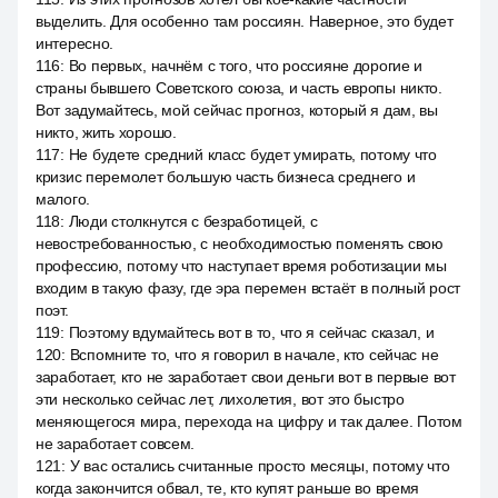
выделить. Для особенно там россиян. Наверное, это будет
интересно.
116
:
Во первых, начнём с того, что россияне дорогие и
страны бывшего Советского союза, и часть европы никто.
Вот задумайтесь, мой сейчас прогноз, который я дам, вы
никто, жить хорошо.
117
:
Не будете средний класс будет умирать, потому что
кризис перемолет большую часть бизнеса среднего и
малого.
118
:
Люди столкнутся с безработицей, с
невостребованностью, с необходимостью поменять свою
профессию, потому что наступает время роботизации мы
входим в такую фазу, где эра перемен встаёт в полный рост
поэт.
119
:
Поэтому вдумайтесь вот в то, что я сейчас сказал, и
120
:
Вспомните то, что я говорил в начале, кто сейчас не
заработает, кто не заработает свои деньги вот в первые вот
эти несколько сейчас лет, лихолетия, вот это быстро
меняющегося мира, перехода на цифру и так далее. Потом
не заработает совсем.
121
:
У вас остались считанные просто месяцы, потому что
когда закончится обвал, те, кто купят раньше во время