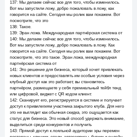
137
:
Мы делаем сейчас все для того, чтобы изменилось.
Вот мы запустили ложу, добро пожаловать в ложу, как
говорится на сайте. Сегодня мы ролик вам покажем. Вот
посмотрите, что это
138
:
Такое.
139
:
Эран ложа. Международная партнёрская система от
140
:
Мы делаем сейчас все для того, чтобы изменилось.
Вот мы запустили ложу, добро пожаловать в ложу. Как
говорится на сайте. Сегодня мы ролик вам покажем. Вот
посмотрите, что это такое. Эран ложа, международная
партнёрская система от
141
:
Это решение для бизнеса, который хочет привлекать
новых клиентов и предоставлять им особые условия через
клубный доступ как это работает, вы становитесь
партнёром, размещаете у себя премиальный тейбл тенд
или цифровой, виджет с QR кодом клиент.
142
:
Сканирует его, регистрируется в системе и получает
доступ к привилегиям участника закрытого клуба. Для него
это не выглядит как обычная скидка, это ощущается как
статус для бизнеса. Это новый способ удержать внимание,
выделиться среди конкурентов и получить
143
:
Прямой доступ к лояльной аудитории эры перемен
рестораны, клиники, отели, автосервисы, бутики и онлайн