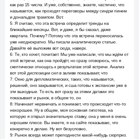
как раз 15 числа. И уже, собственно, знаете, частично, что
называется, как проходят переговоры между синдзи пинем
и дональдом трампом. Вот.
5
:
Я считаю, что эта встреча определит тренды на
ближайшие месяцы. Вот, и даже, я бы сказал, даже
квартала. Почему? Потому что эта встреча переносилась
уже неоднократно. Мы писали аналитическую статью.
Давайте её выложим вот сюда, наверх.
6
:
Те, кто хочет, почитает. Мы уже написали, что мы ждём от
этой встречи, как она пройдёт, но сразу оговорюсь, что я
скептически отношусь к результатам этой встречи. Анализ
вот этой диспозиции сил в заливе показывает, что
7
:
Окно для дипломатических, таких, что называется,
решений, оно закрывается, и сша готовы к экспансии уже в
эти выходные. То есть вот сразу за этими датами это
показывает и рынок, в общем то, он
8
:
Начинает нервничать и понимает, что происходит что-то
нехорошее. Ну в общем, моя основная гипотеза, на
которую я открыл значительную ставку, она у меня в очень
хорошем плюсе. Вы знаете, я на сайте показываю, что
конкретно я делаю. Ну вот безусловно,
9
:
Рынок всегда может преподнести какой-нибудь сюрприз.