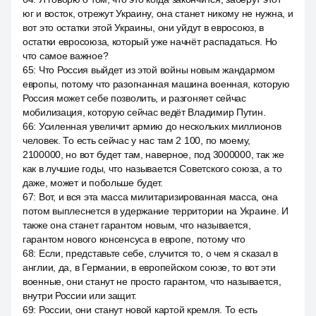
юг и восток, отрежут Украину, она станет никому не нужна, и
вот это остатки этой Украины, они уйдут в евросоюз, в
остатки евросоюза, который уже начнёт распадаться. Но
что самое важное?
65
:
Что Россия выйдет из этой войны новым жандармом
европы, потому что разогнанная машина военная, которую
Россия может себе позволить, и разгоняет сейчас
мобилизация, которую сейчас ведёт Владимир Путин.
66
:
Усиленная увеличит армию до нескольких миллионов
человек. То есть сейчас у нас там 2 100, по моему,
2100000, но вот будет там, наверное, под 3000000, так же
как в лучшие годы, что называется Советского союза, а то
даже, может и побольше будет.
67
:
Вот, и вся эта масса милитаризированная масса, она
потом выплеснется в удержание территории на Украине. И
также она станет гарантом новым, что называется,
гарантом нового консенсуса в европе, потому что
68
:
Если, представьте себе, случится то, о чем я сказал в
англии, да, в Германии, в европейском союзе, то вот эти
военные, они станут не просто гарантом, что называется,
внутри России или защит.
69
:
России, они станут новой картой кремля. То есть