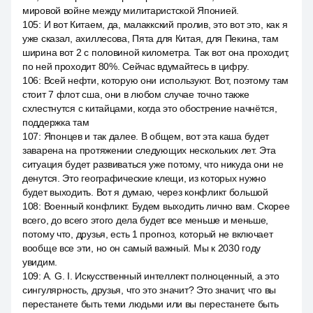
мировой войне между милитаристской Японией.
105
:
И вот Китаем, да, малаккский пролив, это вот это, как я
уже сказал, ахиллесова, Пята для Китая, для Пекина, там
ширина вот 2 с половиной километра. Так вот она проходит,
по ней проходит 80%. Сейчас вдумайтесь в цифру.
106
:
Всей нефти, которую они используют. Вот, поэтому там
стоит 7 флот сша, они в любом случае точно также
схлестнутся с китайцами, когда это обострение начнётся,
поддержка там
107
:
Японцев и так далее. В общем, вот эта каша будет
заварена на протяжении следующих нескольких лет. Эта
ситуация будет развиваться уже потому, что никуда они не
денутся. Это географические клещи, из которых нужно
будет выходить. Вот я думаю, через конфликт большой
108
:
Военный конфликт. Будем выходить лично вам. Скорее
всего, до всего этого дела будет все меньше и меньше,
потому что, друзья, есть 1 прогноз, который не включает
вообще все эти, но он самый важный. Мы к 2030 году
увидим.
109
:
A. G. I. Искусственный интеллект полноценный, а это
сингулярность, друзья, что это значит? Это значит, что вы
перестанете быть теми людьми или вы перестанете быть