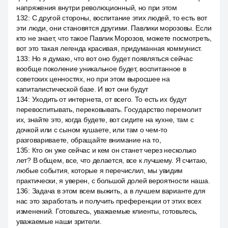
напряжения внутри революционный, но при этом
132
:
С другой стороны, воспитание этих людей, то есть вот
эти люди, они становятся другими. Павлики морозовы. Если
кто не знает, что такое Павлик Морозов, можете посмотреть,
вот это такая легенда красивая, придуманная коммунист.
133
:
Но я думаю, что вот оно будет появляться сейчас
вообще поколение уникальное будет, воспитанное в
советских ценностях, но при этом выросшее на
капиталистической базе. И вот они будут
134
:
Уходить от интернета, от всего. То есть их будут
перевоспитывать, перековывать. Государство перемолит
их, знайте это, когда будете, вот сидите на кухне, там с
дочкой или с сыном кушаете, или там о чем-то
разговариваете, обращайте внимание на то,
135
:
Кто он уже сейчас и кем он станет через несколько
лет? В общем, все, что делается, все к лучшему. Я считаю,
любые события, которые я перечислил, мы увидим
практически, я уверен, с большой долей вероятности наша.
136
:
Задача в этом всем выжить, а в лучшем варианте для
нас это заработать и получить преференции от этих всех
изменений. Готовьтесь, уважаемые клиенты, готовьтесь,
уважаемые наши зрители.