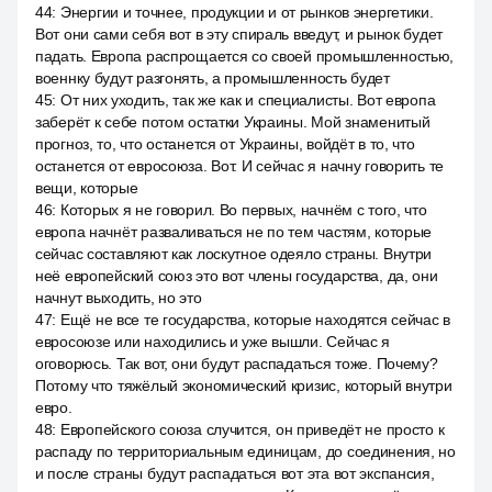
44
:
Энергии и точнее, продукции и от рынков энергетики.
Вот они сами себя вот в эту спираль введут, и рынок будет
падать. Европа распрощается со своей промышленностью,
военнку будут разгонять, а промышленность будет
45
:
От них уходить, так же как и специалисты. Вот европа
заберёт к себе потом остатки Украины. Мой знаменитый
прогноз, то, что останется от Украины, войдёт в то, что
останется от евросоюза. Вот. И сейчас я начну говорить те
вещи, которые
46
:
Которых я не говорил. Во первых, начнём с того, что
европа начнёт разваливаться не по тем частям, которые
сейчас составляют как лоскутное одеяло страны. Внутри
неё европейский союз это вот члены государства, да, они
начнут выходить, но это
47
:
Ещё не все те государства, которые находятся сейчас в
евросоюзе или находились и уже вышли. Сейчас я
оговорюсь. Так вот, они будут распадаться тоже. Почему?
Потому что тяжёлый экономический кризис, который внутри
евро.
48
:
Европейского союза случится, он приведёт не просто к
распаду по территориальным единицам, до соединения, но
и после страны будут распадаться вот эта вот экспансия,