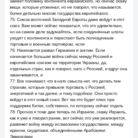
займёт половину континента евразийского, но сейчас скажу
вещи, которые упоминал, но не говорил, что называется,
более детально многие государства европейского.
75
:
Союза восточной Западной Европы даже войдут в этот
союз. Вам может сейчас показаться, что это удивительно,
но на самом деле задумайтесь, если соединённые штаты
уходят с континента и перестают быть полноценным
торговым и военным партнёром, если
76
:
Начинается развал Германии и англии. Если
начинается большая война сейчас между Россией и
европейским союзом на территории Украины, да,
отдельных стран, как я говорил, нато с Россией, и вдруг она
заканчивается, и
77
:
Все понимают, что в нато смысла нет, что делать тем
странам, которые привыкли торговать с Россией,
энергетикой и так далее, и тому подобное. Они просто
войдут в этот новый союз. Вот так это будет плюс при
поддержке Китая, собственно, по которому сейчас отдель
78
:
Прогноз я тоже дам теперь по Израилю, скажу Израиль,
как я уже и говорил ранее, вот сейчас это уже реализуется,
развяжет войну между исламскими государствами, между
ираном, саудитами, объединёнными Арабскими
Эмиратами.