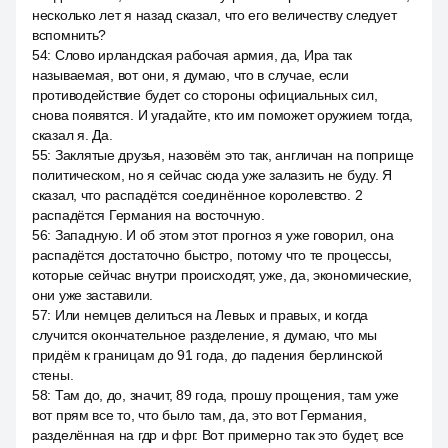
несколько лет я назад сказал, что его величеству следует
вспомнить?
54
:
Слово ирландская рабочая армия, да, Ира так
называемая, вот они, я думаю, что в случае, если
противодействие будет со стороны официальных сил,
снова появятся. И угадайте, кто им поможет оружием тогда,
сказал я. Да.
55
:
Заклятые друзья, назовём это так, англичан на поприще
политическом, но я сейчас сюда уже залазить не буду. Я
сказал, что распадётся соединённое королевство. 2
распадётся Германия на восточную.
56
:
Западную. И об этом этот прогноз я уже говорил, она
распадётся достаточно быстро, потому что те процессы,
которые сейчас внутри происходят, уже, да, экономические,
они уже заставили.
57
:
Или немцев делиться на Левых и правых, и когда
случится окончательное разделение, я думаю, что мы
придём к границам до 91 года, до падения берлинской
стены.
58
:
Там до, до, значит, 89 года, прошу прощения, там уже
вот прям все то, что было там, да, это вот Германия,
разделённая на гдр и фрг. Вот примерно так это будет, все