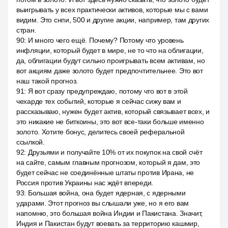
выигрывать у всех практически активов, которые мы с вами
видим. Это снпи, 500 и другие акции, например, там других
стран.
90
:
И много чего ещё. Почему? Потому что уровень
инфляции, который будет в мире, не то что на облигации,
да, облигации будут сильно проигрывать всем активам, но
вот акциям даже золото будет предпочтительнее. Это вот
наш такой прогноз.
91
:
Я вот сразу предупреждаю, потому что вот в этой
чехарде тех событий, которые я сейчас сижу вам и
рассказываю, нужен будет актив, который связывает всех, и
это никакие не биткоины, это вот все-таки больше именно
золото. Хотите бонус, делитесь своей реферальной
ссылкой.
92
:
Друзьями и получайте 10% от их покупок на свой счёт
на сайте, самым главным прогнозом, который я дам, это
будет сейчас не соединённые штаты против Ирана, не
Россия против Украины нас ждёт впереди.
93
:
Большая война, она будет ядерная, с ядерными
ударами. Этот прогноз вы слышали уже, но я его вам
напомню, это большая война Индии и Пакистана. Значит,
Индия и Пакистан будут воевать за территорию кашмир,