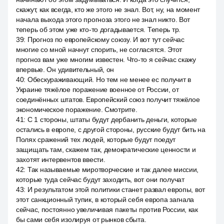
скажут, как всегда, кто же этого не знал. Вот, ну, на момент
начала выхода этого прогноза этого не знал никто. Вот
теперь об этом уже кто-то догадывается. Теперь тр.
39
:
Прогноз по европейскому союзу. И вот тут сейчас
многие со мной начнут спорить, не согласятся. Этот
прогноз вам уже многим известен. Что-то я сейчас скажу
впервые. Он удивительный, он
40
:
Обескураживающий. Но тем не менее ес получит в
Украине тяжёлое поражение военное от России, от
соединённых штатов. Европейский союз получит тяжёлое
экономическое поражение. Смотрите.
41
:
С 1 стороны, штаты будут дербанить деньги, которые
остались в европе, с другой стороны, русские будут бить на
Полях сражений тех людей, которые будут поедут
защищать там, скажем так, демократические ценности и
захотят интервентов ввести.
42
:
Так называемые миротворческие и так далее миссии,
которые туда сейчас будут заходить, вот они получат
43
:
И результатом этой политики станет развал европы, вот
этот санкционный тупик, в который себя европа загнала
сейчас, постоянно увеличивая пакеты против России, как
бы сами себя изолируя от рынков сбыта.