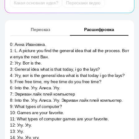
Какая основная идея?
Перескажи видео
Пересказ
Расшифровка
0
:
Анна Ивановна.
1
:
L. A picture you find the general idea that all the process. Вот
и enya the next Ван.
2
:
Угу. Вот is the.
3
:
General idea what is that today, i go the lays?
4
:
Угу, вот is the general idea what is that today i go the lays?
5
:
Free free time, my free time do you free time?
6
:
Into the. Угу. Алиса. Угу.
7
:
Эвриван лайк плей компьютер
8
:
Into the. Угу. Алиса. Угу. Эвриван лайк плей компьютер.
9
:
What types of computer?
10
:
Games are your favorite.
11
:
What types of computer games are your favorite.
12
:
Угу. Угу.
13
:
Угу.
14
:
Угу. Угу, угу.