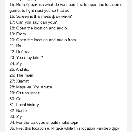
15
:
Игра бродилка what do we need first to open the location о
game, to fight i just you so that её.
16
:
Screen is this mess фамилия?
17
:
Can you say, can you?
18
:
Open the location and audio.
19
:
From.
20
:
Open the location and audio from.
21
:
Из.
22
:
Победа.
23
:
You may take?
24
:
Угу.
25
:
And its.
26
:
The main.
27
:
Хватит.
28
:
Марина. Угу. Алиса.
29
:
От называет.
30
:
Со.
31
:
Local history.
32
:
Nastik.
33
:
Угу.
34
:
For the task you should make фри.
35
:
File, this location н. И take while this location намбер фри