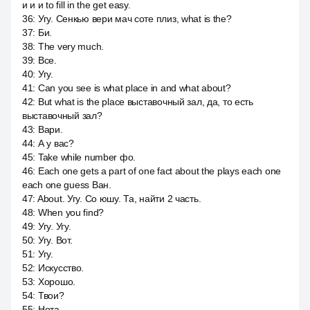
и и и to fill in the get easy.
36
:
Угу. Сенкью вери мач соте плиз, what is the?
37
:
Би.
38
:
The very much.
39
:
Все.
40
:
Угу.
41
:
Can you see is what place in and what about?
42
:
But what is the place выставочный зал, да, то есть
выставочный зал?
43
:
Вари.
44
:
А у вас?
45
:
Take while number фо.
46
:
Each one gets a part of one fact about the plays each one
each one guess Ван.
47
:
About. Угу. Со юшу. Та, найти 2 часть.
48
:
When you find?
49
:
Угу. Угу.
50
:
Угу. Вот.
51
:
Угу.
52
:
Искусство.
53
:
Хорошо.
54
:
Твои?
55
:
Нота.