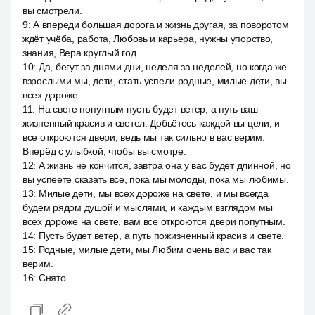
вы смотрели.
9
:
А впереди большая дорога и жизнь другая, за поворотом
ждёт учёба, работа, Любовь и карьера, нужны упорство,
знания, Вера круглый год.
10
:
Да, бегут за днями дни, неделя за неделей, но когда же
взрослыми мы, дети, стать успели родные, милые дети, вы
всех дороже.
11
:
На свете попутным пусть будет ветер, а путь ваш
жизненный красив и светел. Добьётесь каждой вы цели, и
все откроются двери, ведь мы так сильно в вас верим.
Вперёд с улыбкой, чтобы вы смотре.
12
:
А жизнь не кончится, завтра она у вас будет длинной, но
вы успеете сказать все, пока мы молоды, пока мы любимы.
13
:
Милые дети, мы всех дороже на свете, и мы всегда
будем рядом душой и мыслями, и каждым взглядом мы
всех дороже на свете, вам все откроются двери попутным.
14
:
Пусть будет ветер, а путь пожизненный красив и свете.
15
:
Родные, милые дети, мы Любим очень вас и вас так
верим.
16
:
Снято.