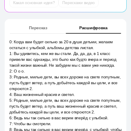
Какая основная идея?
Перескажи видео
Пересказ
Расшифровка
0
:
Когда вам будет сильно за 20 в душе детьми, желаем
остаться с улыбкой, альбомы детства листая.
1
:
Вы удивитесь, кем же вы стали. Да, да, да, в 1 класс
привели вас однажды, это было как будто вчера и период
такой жизни важный. Не забудем мы с вами уже никогда.
2
:
О о о.
3
:
Родные, милые дети, вы всех дороже на свете попутным,
пусть будет ветер, а путь добьётесь каждой вы цели, и все
откроются 2.
4
:
Ваш жизненный красив и светел.
5
:
Родные, милые дети, вы всех дороже на свете попутным,
пусть будет ветер, а путь ваш жизненный красив и светел,
добьётесь каждой вы цели, и все откроются 2.
6
:
Ведь мы так сильно в вас верим вперёд с улыбкой.
7
:
Чтобы вы смотрели.
8
:
Ведь мы так сильно в вас верим вперёд, с улыбкой, чтобы