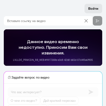
Войти
Вставьте ссылку на видео
Задайте вопрос по видео
Что вас интересует?
О чем это видео?
Дай краткий пересказ