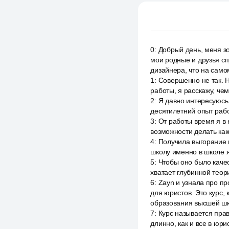
0
:
Добрый день, меня зо
мои родные и друзья сп
дизайнера, что на само
1
:
Совершенно не так. 
работы, я расскажу, че
2
:
Я давно интересуюсь
десятилетний опыт рабо
3
:
От работы время я в 
возможности делать как
4
:
Получила выгорание 
школу именно в школе я
5
:
Чтобы оно было качес
хватает глубинной теори
6
:
Zayn и узнала про п
для юристов. Это курс,
образования высшей шк
7
:
Курс называется прав
длинно, как и все в юр