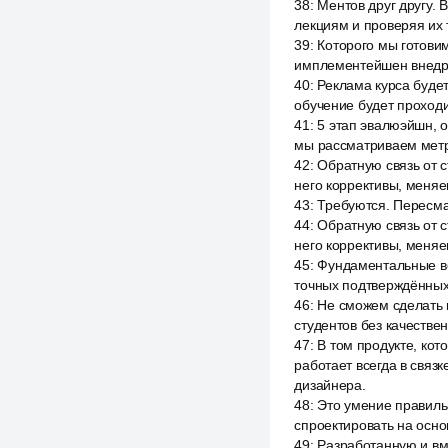
38
:
Ментов друг другу. 
лекциям и проверяя их т
39
:
Которого мы готовим
имплементейшен внедре
40
:
Реклама курса будет
обучение будет проходи
41
:
5 этап эвалюэйшн, о
мы рассматриваем метр
42
:
Обратную связь от 
него коррективы, меняе
43
:
Требуются. Пересм
44
:
Обратную связь от 
него коррективы, меняе
45
:
Фундаментальные вещ
точных подтверждённых
46
:
Не сможем сделать 
студентов без качестве
47
:
В том продукте, кот
работает всегда в связ
дизайнера.
48
:
Это умение правильн
спроектировать на осно
49
:
Разработанную и вме