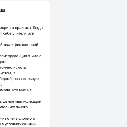
ка
еория и практика. Когда
т себе учителя или
ной квалификационной
 юриспруденция я имею
дное.
стоянно искала
ристом, я
 общеобразовательную
т.
имала, что мне не
овышения квалификации
дополнительного
учит очень сложно и
 в условиях санкций.