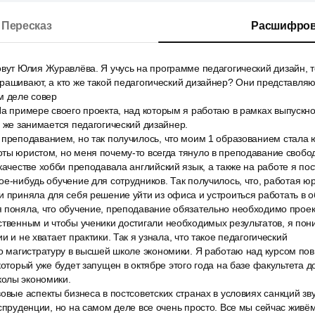
Пересказ
Расшифров
вут Юлия Журавлёва. Я учусь на программе педагогический дизайн, т
рашивают, а кто же такой педагогический дизайнер? Они представляю
м деле совер
На примере своего проекта, над которым я работаю в рамках выпуск
м же занимается педагогический дизайнер.
 преподаванием, но так получилось, что моим 1 образованием стала
ты юристом, но меня почему-то всегда тянуло в преподавание свобо
качестве хобби преподавала английский язык, а также на работе я по
ое-нибудь обучение для сотрудников. Так получилось, что, работая ю
и приняла для себя решение уйти из офиса и устроиться работать в
 поняла, что обучение, преподавание обязательно необходимо проек
твенным и чтобы ученики достигали необходимых результатов, я пон
и и не хватает практики. Так я узнала, что такое педагогический
ро магистратуру в высшей школе экономики. Я работаю над курсом п
 который уже будет запущен в октябре этого года на базе факультета 
олы экономики.
овые аспекты бизнеса в постсоветских странах в условиях санкций зв
испруденции, но на самом деле все очень просто. Все мы сейчас живём