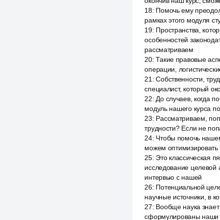
окончив наш курс, смож
18
:
Помочь ему преодоле
рамках этого модуля ст
19
:
Пространства, кото
особенностей законодат
рассматриваем
20
:
Такие правовые асп
операции, логистически
21
:
Собственности, тру
специалист, который ок
22
:
До случаев, когда п
модуль нашего курса п
23
:
Рассматриваем, попа
трудности? Если не поп
24
:
Чтобы помочь нашем
можем оптимизировать 
25
:
Это классическая п
исследование целевой 
интервью с нашей
26
:
Потенциальной целе
научные источники, в к
27
:
Вообще наука знает 
сформулированы наши о