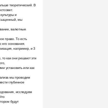
ольше теоретический. В
стсовет.
культуры и
насыщенный, мы
ование, валютные
ое право. То есть
с его основания.
ризация, например, и 3
, то как они решают эти
ого,
ми установить или как
анализа мы проводим
вести глубинное
едования, исследуем
Что
отором будут