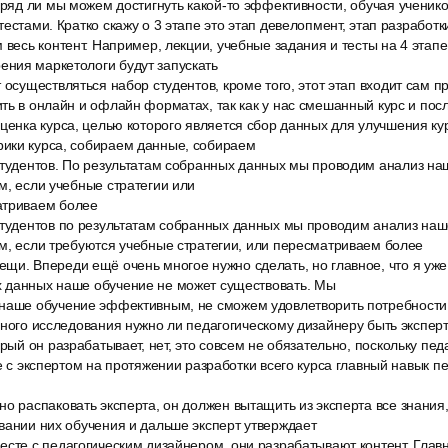
Вряд ли мы можем достигнуть какой-то эффективности, обучая ученик
естами. Кратко скажу о 3 этапе это этап девелопмент, этап разработк
 весь контент. Например, лекции, учебные задания и тесты на 4 этапе
ния маркетологи будут запускать
 осуществляться набор студентов, кроме того, этот этап входит сам п
ть в онлайн и офлайн форматах, так как у нас смешанный курс и пос
ценка курса, целью которого является сбор данных для улучшения кур
ики курса, собираем данные, собираем
студентов. По результатам собранных данных мы проводим анализ наш
м, если учебные стратегии или
атриваем более
студентов по результатам собранных данных мы проводим анализ наше
м, если требуются учебные стратегии, или пересматриваем более
и. Впереди ещё очень многое нужно сделать, но главное, что я уже п
 данных наше обучение не может существовать. Мы
наше обучение эффективным, не сможем удовлетворить потребност
нного исследования нужно ли педагогическому дизайнеру быть экспер
орый он разрабатывает, нет, это совсем не обязательно, поскольку пе
ке с экспертом на протяжении разработки всего курса главный навык п
о распаковать эксперта, он должен вытащить из эксперта все знания, 
вании них обучения и дальше эксперт утверждает
сте с педагогическим дизайнером, они разрабатывают контент. Главно