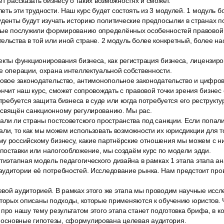
ет рассказать бизнесу о таких возможностях и сможет.
ть эти трудности. Наш курс будет состоять из 3 модулей. 1 модуль б
уденты будут изучать историко политические предпосылки в странах по
рые послужили формированию определённых особенностей правовой 
ельства в той или иной стране. 2 модуль более конкретный, более 
екты функционирования бизнеса, как регистрация бизнеса, лицензир
е операции, охрана интеллектуальной собственности.
довое законодательство, антимонопольное законодательство и цифров
ончит наш курс, сможет сопровождать с правовой точки зрения бизнес 
отребуется защита бизнеса в суде или когда потребуется его реструкту
освящён санкционному регулированию. Мы рас.
ли ли страны постсоветского пространства под санкции. Если попали
али, то как мы можем использовать возможности их юрисдикции для т
у российскому бизнесу, какие партнёрские отношения мы можем с ни
поставки или налогообложение, мы создаём курс по модели эдди.
ятиэтапная модель педагогического дизайна в рамках 1 этапа этапа 
аудитории её потребностей. Исследование рынка. Нам предстоит про
вой аудиторией. В рамках этого же этапа мы проводим научные иссл
оторых описаны подходы, которые применяются к обучению юристов. 
про нашу тему результатом этого этапа станет подготовка брифа, в к
сновные гипотезы, сформулирована целевая аудитория.