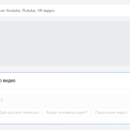
 из Youtube, Rutube, VK видео
о видео
т?
Дай краткий пересказ
Какая основная идея?
Перескажи видео