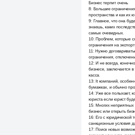
Бизнес терпит очень
8
:
Большие ограничения 
пространства и как их 
9
:
Главное, что она буд
знаешь, каких последст
самых очевидных.
10
:
Проблем, которые с
ограничения на экспорт
11
:
Нужно договариватьс
ограничения, отключени
12
:
И не всегда, конечн
бизнесе, заключается в
касса.
13
:
It компаний, особен
бумажках, и обычно прои
14
:
Уже все полыхает, к
юриста если юрист буде
15
:
Многих неприятных р
бизнес или открыть биз
16
:
Его с юридической т
санкционные условия да
17
:
Поиск новых возмож