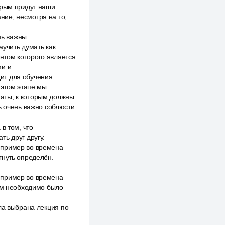
орым придут наши
ние, несмотря на то,
нь важны
учить думать как.
нтом которого является
ми и
дит для обучения
 этом этапе мы
аты, к которым должны
ь очень важно соблюсти
в том, что
ть друг другу.
 пример во времена
гнуть определён.
 пример во времена
кам необходимо было
ла выбрана лекция по