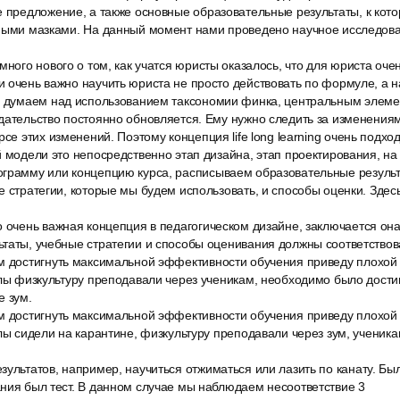
е предложение, а также основные образовательные результаты, к кот
пными мазками. На данный момент нами проведено научное исследова
много нового о том, как учатся юристы оказалось, что для юриста оче
 очень важно научить юриста не просто действовать по формуле, а на
ы думаем над использованием таксономии финка, центральным элеме
дательство постоянно обновляется. Ему нужно следить за изменения
рсе этих изменений. Поэтому концепция life long learning очень подхо
й модели это непосредственно этап дизайна, этап проектирования, на
грамму или концепцию курса, расписываем образовательные результ
е стратегии, которые мы будем использовать, и способы оценки. Здес
 очень важная концепция в педагогическом дизайне, заключается она 
таты, учебные стратегии и способы оценивания должны соответствова
м достигнуть максимальной эффективности обучения приведу плохой
олы физкультуру преподавали через ученикам, необходимо было дости
е зум.
м достигнуть максимальной эффективности обучения приведу плохой
олы сидели на карантине, физкультуру преподавали через зум, учени
ультатов, например, научиться отжиматься или лазить по канату. Бы
ния был тест. В данном случае мы наблюдаем несоответствие 3