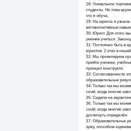
28
:
Уникальное торгово
студенты. Но пока кру
что я обуча,
29
:
На юриста я узнала 
метакогнитивные навыки
30
:
Юрист. Для этого м
умение учиться. Законо
31
:
Постоянно быть в ку
юристов. 2 этап в наше
32
:
Мы проектируем про
прийти ученики, учебны
принцип конструкти.
33
:
Согласованности это
образовательные резуль
34
:
Только так мы може
covid, когда многие шк
35
:
Сидели на карантин
36
:
Только так мы може
covid, когда многие шк
достигнуть определён.
37
:
Образовательных рез
зуму, способом оценива