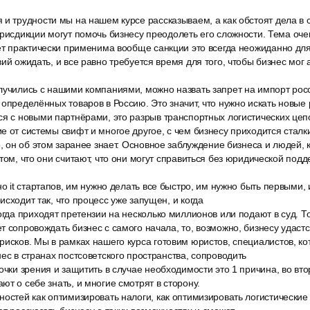
и трудности мы на нашем курсе рассказываем, а как обстоят дела в 
юрисдикции могут помочь бизнесу преодолеть его сложности. Тема оче
ет практически применима вообще санкции это всегда неожиданно для
вий ожидать, и все равно требуется время для того, чтобы бизнес мог 
лучились с нашими компаниями, можно назвать запрет на импорт росс
 определённых товаров в Россию. Это значит, что нужно искать новые
я с новыми партнёрами, это разрыв транспортных логистических цеп
е от системы свифт и многое другое, с чем бизнесу приходится сталк
о, он об этом заранее знает. Основное заблуждение бизнеса и людей,
 том, что они считают, что они могут справиться без юридической под
но it стартапов, им нужно делать все быстро, им нужно быть первыми, 
сходит так, что процесс уже запущен, и когда
огда приходят претензии на несколько миллионов или подают в суд. 
т сопровождать бизнес с самого начала, то, возможно, бизнесу удастс
исков. Мы в рамках нашего курса готовим юристов, специалистов, ко
нес в странах постсоветского пространства, сопроводить
очки зрения и защитить в случае необходимости это 1 причина, во втор
ют о себе знать, и многие смотрят в сторону.
ностей как оптимизировать налоги, как оптимизировать логистически