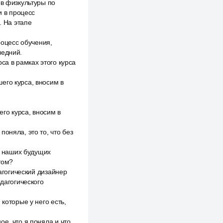
ов физкультуры по
и в процесс
. На этапе
роцесс обучения,
ледний.
са в рамках этого курса
его курса, вносим в
го курса, вносим в
оняла, это то, что без
и наших будущих
том?
дагогический дизайнер
едагогического
которые у него есть,
е, что я поняла и что