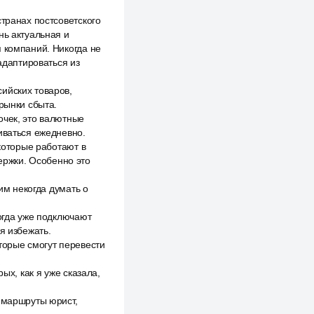
странах постсоветского
нь актуальная и
 компаний. Никогда не
адаптироваться из
ийских товаров,
 рынки сбыта.
очек, это валютные
иваться ежедневно.
 которые работают в
держки. Особенно это
им некогда думать о
Тогда уже подключают
я избежать.
торые смогут перевести
ых, как я уже сказала,
е маршруты юрист,