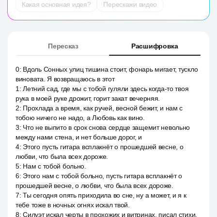
Какая основная идея?
Перескажи видео
Пересказ
Расшифровка
0
:
Вдоль Сонных улиц тишина стоит, фонарь мигает, тускло
виновата. Я возвращаюсь в этот
1
:
Летний сад, где мы с тобой гуляли здесь когда-то твоя
рука в моей руке дрожит, горит закат вечерняя.
2
:
Прохлада а время, как ручей, весной бежит, и нам с
тобою ничего не надо, а Любовь как вино.
3
:
Что не выпито в срок снова сердце защемит невольно
между нами стена, и нет больше дорог, и
4
:
Этого пусть гитара всплакнёт о прошедшей весне, о
любви, что была всех дороже.
5
:
Нам с тобой больно.
6
:
Этого нам с тобой больно, пусть гитара всплакнёт о
прошедшей весне, о любви, что была всех дороже.
7
:
Ты сегодня опять приходила во сне, ну а может, и я к
тебе тоже в ночных огнях искал твой.
8
:
Силуэт искал черты в прохожих и витринах, писал стихи,