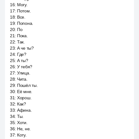
16
:
Могу.
17
:
Потом.
18
:
Все.
19
:
Попона.
20
:
По
21
:
Пока.
22
:
Так.
23
:
А че ты?
24
:
Где?
25
:
А ты?
26
:
У тебя?
27
:
Улица.
28
:
Чита.
29
:
Пошёл ты.
30
:
Её мне.
31
:
Хорош.
32
:
Как?
33
:
Афина.
34
:
Ты.
35
:
Хоти.
36
:
Не, не.
37
:
Коту.