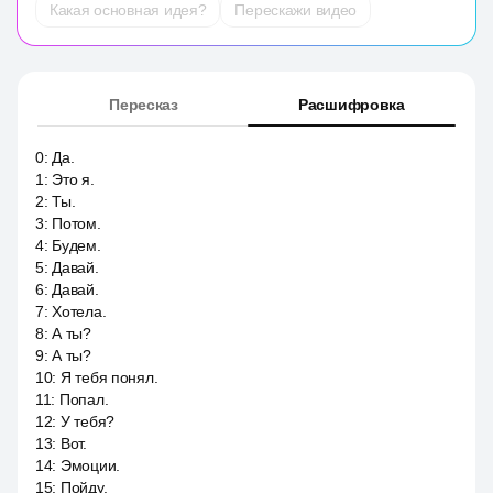
Какая основная идея?
Перескажи видео
Пересказ
Расшифровка
0
:
Да.
1
:
Это я.
2
:
Ты.
3
:
Потом.
4
:
Будем.
5
:
Давай.
6
:
Давай.
7
:
Хотела.
8
:
А ты?
9
:
А ты?
10
:
Я тебя понял.
11
:
Попал.
12
:
У тебя?
13
:
Вот.
14
:
Эмоции.
15
:
Пойду.