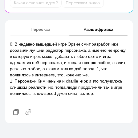
Какая основная идея?
Перескажи видео
Пересказ
Расшифровка
0
:
В недавно вышедшей игре Эрвин смит разработчики
добавили лучший редактор персонажа, а именно нейронку,
в которую игрок может добавить любое фото и игра
сделает из неё персонажа, и когда я говорю любое, значит,
реально любое, а людям только дай повод. 1, что
появилось в интернете, это, конечно же,
1
:
Персонажи Ким ченына и charlie кирк и это получилось
слишком реалистично, тогда люди продолжили так в игре
появились i show speed джон сина, волтер.