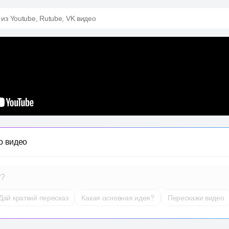
 из Youtube, Rutube, VK видео
о видео
т?
Дай краткий пересказ
Какая основная идея?
Перескажи видео