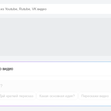
 из Youtube, Rutube, VK видео
о видео
т?
Дай краткий пересказ
Какая основная идея?
Перескажи видео