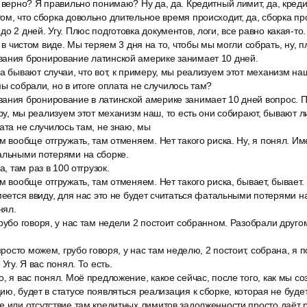
 верно? Я правильно понимаю? Ну да, да. Кредитный лимит, да, креди
ом, что сборка довольно длительное время происходит, да, сборка пр
о 2 дней. Угу. Плюс подготовка документов, логи, все равно какая-то
ь в чистом виде. Мы теряем 3 дня на то, чтобы мы могли собрать, ну, 
ания бронирование латинской америке занимает 10 дней.
а бывают случаи, что вот, к примеру, мы реализуем этот механизм наш
мы собрали, но в итоге оплата не случилось там?
ания бронирование в латинской америке занимает 10 дней вопрос. П
еру, мы реализуем этот механизм наш, то есть они собирают, бывают л
ата не случилось там, не знаю, мы
м вообще отгружать, там отменяем. Нет такого риска. Ну, я понял. Име
альными потерями на сборке.
а, там раз в 100 отгрузок.
м вообще отгружать, там отменяем. Нет такого риска, бывает, бывает. 
Имеется ввиду, для нас это не будет считаться фатальными потерями н
нял.
рубо говоря, у нас там недели 2 постоит собранном. Разобрали друго
просто можем, грубо говоря, у нас там неделю, 2 постоит, собрана, я п
Угу. Я вас понял. То есть.
, я вас понял. Моё предложение, какое сейчас, после того, как мы со
ию, будет в статусе появляться реализация к сборке, которая не буде
е или отсутствие там кредитных лимитов задолженности просто даёт 