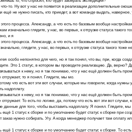
мнишь то, что спросил, кто будет забирать экспедиции?
что-то. Ну вот у нас не появится в реализации дополнительные окошки,
 ещё не нужно писать, кто приедет, а вот команде выдать, наверное, 
этого процесса. Александр, а что есть по базовым вообще настройкам
ам изначально глядите, у нас, во первых, к отгрузке статуса такого то
но, и я
этого процесса. Александр, а что есть по базовым вообще настройкам
ачально, глядите, у нас, во первых, к отгрузке статуса такого тоже 
гея особо непонятно для чего, но я так понял, что вы, при, когда соз
дите. Это 1 статус, в котором вы проводите реализацию. Да, верно? Д
язываться к нему, но я так понимаю, что у нас ещё должен быть про
 отгружает, то я понял. Глядите, мы мо.
 потому что есть вот эти вот случаи, которые мы говорили, когда нужн
ть надоплату.
язываться к нему, но я так понимаю, что у нас ещё должен быть про
 отгружает. То есть по логике, да, потому что есть вот эти вот случаи,
е данные для того, чтобы выставить надоплату. Я понял. Глядите, мы
 ещё 1 статус к сборке и по умолчанию будет статус к сборке при со
т заказ нужно собирать. Угу. А когда менеджер получает там оплату ил
 ещё 1 статус к сборке и по умолчанию будет статус к сборке. То ест