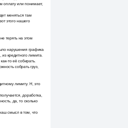
ам оплату или понимает,
удет меняться там
вот этого нашего
не терять на этом
 было нарушения графика
, из кредитного лимита.
как-то её собирать.
ожность собрать груз,
итному лимиту. Н, это
 получается, доработка,
ость, да, то сколько
аш смысл в том, что