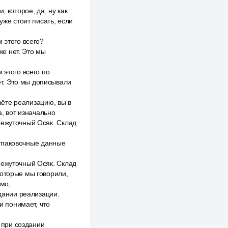
 которое, да, ну как
уже стоит писать, если
 этого всего?
же нет. Это мы
 этого всего по
нет. Это мы дописывали
даёте реализацию, вы в
а, вот изначально
межуточный Осяк. Склад
ы упаковочные данные
межуточный Осяк. Склад
 которые мы говорили,
 мо,
здании реализации.
и понимает, что
ь при создании