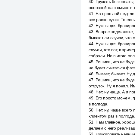
40
:
Гружать без оплаты,
основной наш смысл в т
41
:
На прошлой неделе д
все равно сутки. То ест
42
:
Нужны для брониров
43
:
Вопрос подскажите, 
бывают ли случаи, что 
44
:
Нужны для брониров
случаи, что вот, к прим
собрали. Но в итоге опл
45
:
Решили, что не буде
не будет считаться фат
46
:
Бывает, бывает. Ну д
47
:
Решили, что не буде
отгрузок. Ну я понял. 
48
:
Нет, ну чаще. А я по
49
:
Его просто можем, г
в полгода.
50
:
Нет, ну, чаще всего 
клиентом раз в полгода. 
51
:
Нам главное, хорошо
делаем с него реализац
52
:
Фиксировать наличи