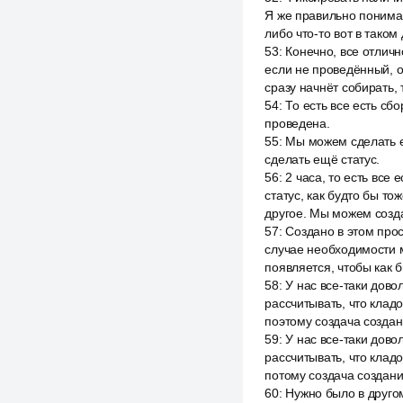
Я же правильно понимаю,
либо что-то вот в таком
53
:
Конечно, все отлично
если не проведённый, о
сразу начнёт собирать,
54
:
То есть все есть сб
проведена.
55
:
Мы можем сделать е
сделать ещё статус.
56
:
2 часа, то есть вс
статус, как будто бы т
другое. Мы можем созда
57
:
Создано в этом прос
случае необходимости м
появляется, чтобы как 
58
:
У нас все-таки дов
рассчитывать, что кла
поэтому создача создан
59
:
У нас все-таки дов
рассчитывать, что кла
потому создача создани
60
:
Нужно было в друго