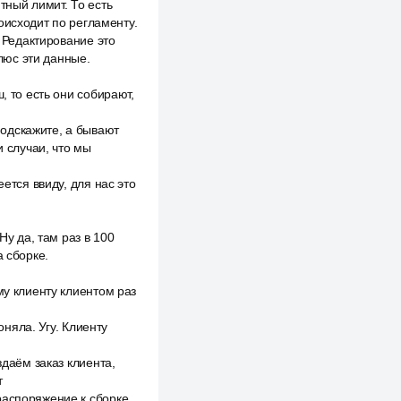
тный лимит. То есть
оисходит по регламенту.
. Редактирование это
плюс эти данные.
, то есть они собирают,
одскажите, а бывают
и случаи, что мы
ется ввиду, для нас это
Ну да, там раз в 100
а сборке.
му клиенту клиентом раз
оняла. Угу. Клиенту
здаём заказ клиента,
т
распоряжение к сборке.