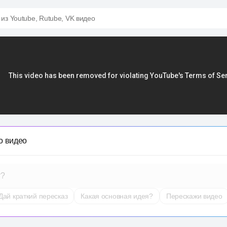
 из Youtube, Rutube, VK видео
о видео
т?
Дай краткий пересказ
Какая основная идея?
Перескажи видео