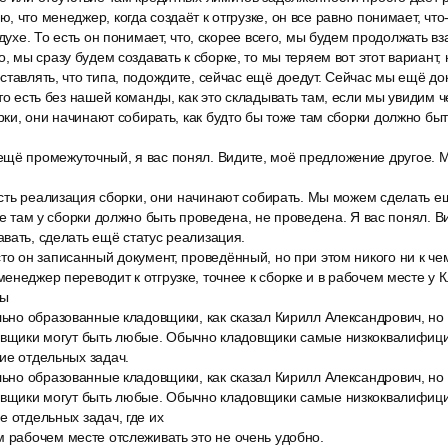
 что менеджер, когда создаёт к отгрузке, он все равно понимает, что
 духе. То есть он понимает, что, скорее всего, мы будем продолжать в
, мы сразу будем создавать к сборке, то мы теряем вот этот вариант, н
ставлять, что типа, подождите, сейчас ещё доедут. Сейчас мы ещё д
 то есть без нашей команды, как это складывать там, если мы увидим ч
орки, они начинают собирать, как будто бы тоже там сборки должно бы
щё промежуточный, я вас понял. Видите, моё предложение другое. 
е есть реализация сборки, они начинают собирать. Мы можем сделать
оже там у сборки должно быть проведена, не проведена. Я вас понял. 
вать, сделать ещё статус реализация.
то он записанный документ, проведённый, но при этом никого ни к ч
енеджер переводит к отгрузке, точнее к сборке и в рабочем месте у
бы
ольно образованные кладовщики, как сказал Кирилл Александрович, н
довщики могут быть любые. Обычно кладовщики самые низкоквалифиц
ие отдельных задач.
ольно образованные кладовщики, как сказал Кирилл Александрович, н
довщики могут быть любые. Обычно кладовщики самые низкоквалифиц
е отдельных задач, где их
м рабочем месте отслеживать это не очень удобно.