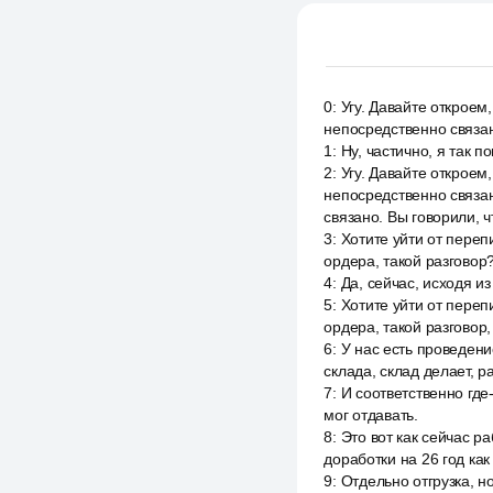
0
:
Угу. Давайте откроем,
непосредственно связа
1
:
Ну, частично, я так п
2
:
Угу. Давайте откроем,
непосредственно связан
связано. Вы говорили, ч
3
:
Хотите уйти от переп
ордера, такой разговор
4
:
Да, сейчас, исходя из
5
:
Хотите уйти от переп
ордера, такой разговор,
6
:
У нас есть проведени
склада, склад делает, 
7
:
И соответственно где
мог отдавать.
8
:
Это вот как сейчас р
доработки на 26 год как
9
:
Отдельно отгрузка, но