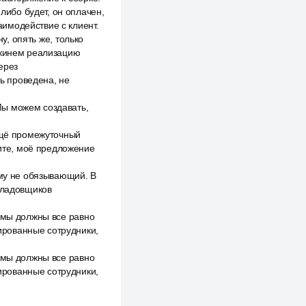
-либо будет, он оплачен,
заимодействие с клиент.
у, опять же, только
окинем реализацию
ерез
ть проведена, не
Мы можем создавать,
 ещё промежуточный
Вите, моё предложение
ему не обязывающий. В
 Кладовщиков
о мы должны все равно
ированные сотрудники,
о мы должны все равно
ированные сотрудники,