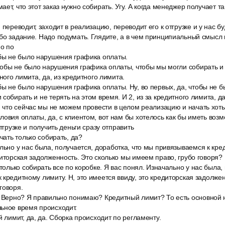
ет, что этот заказ нужно собирать. Угу. А когда менеджер получает т
 переводит, заходит в реализацию, переводит его к отгрузке и у нас б
бо задание. Надо подумать. Глядите, а в чем принципиальный смысл 
о по
обы не было нарушения графика оплаты.
чтобы не было нарушения графика оплаты, чтобы мы могли собирать и 
тного лимита, да, из кредитного лимита.
обы не было нарушения графика оплаты. Ну, во первых, да, чтобы не
собирать и не терять на этом время. И 2, из за кредитного лимита, да
, что сейчас мы не можем провести в целом реализацию и начать хоть 
ловия оплаты, да, с клиентом, вот нам бы хотелось как бы иметь возм
отгрузке и получить деньги сразу отправить
ачать только собирать, да?
льно у нас была, получается, доработка, что мы привязываемся к кред
диторская задолженность. Это сколько мы имеем право, грубо говоря?
 только собирать все по коробке. Я вас понял. Изначально у нас была,
кредитному лимиту. Н, это имеется ввиду, это кредиторская задолженн
говоря.
. Верно? Я правильно понимаю? Кредитный лимит? То есть основной н
ьное время происходит.
й лимит, да, да. Сборка происходит по регламенту.