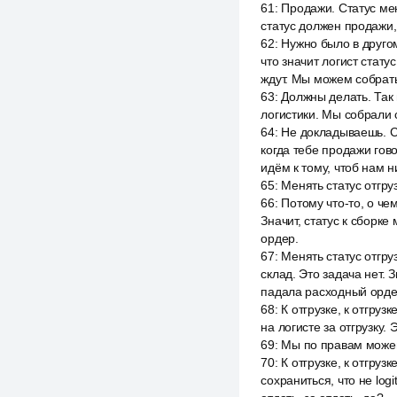
61
:
Продажи. Статус мен
статус должен продажи,
62
:
Нужно было в другом
что значит логист стат
ждут. Мы можем собрать
63
:
Должны делать. Так
логистики. Мы собрали с
64
:
Не докладываешь. Се
когда тебе продажи гово
идём к тому, чтоб нам н
65
:
Менять статус отгруз
66
:
Потому что-то, о че
Значит, статус к сборке
ордер.
67
:
Менять статус отгру
склад. Это задача нет. 
падала расходный орде
68
:
К отгрузке, к отгруз
на логисте за отгрузку. 
69
:
Мы по правам можем 
70
:
К отгрузке, к отгру
сохраниться, что не log