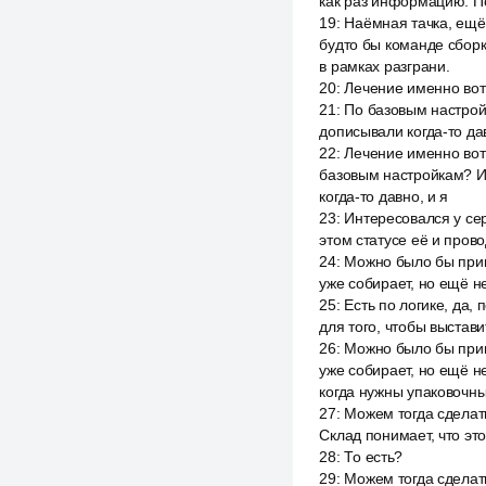
как раз информацию. По
19
:
Наёмная тачка, ещё 
будто бы команде сборки
в рамках разграни.
20
:
Лечение именно вот 
21
:
По базовым настройк
дописывали когда-то дав
22
:
Лечение именно вот 
базовым настройкам? Изн
когда-то давно, и я
23
:
Интересовался у сер
этом статусе её и прово
24
:
Можно было бы прив
уже собирает, но ещё не
25
:
Есть по логике, да,
для того, чтобы выстави
26
:
Можно было бы прив
уже собирает, но ещё не
когда нужны упаковочны
27
:
Можем тогда сделать
Склад понимает, что это
28
:
То есть?
29
:
Можем тогда сделать