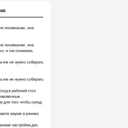
ка
оём понимании, она
оём понимании, она
но, я так понимаю,
да им не нужно собирать
да им не нужно собирать
сход в рабочий стол
паковочные.
ем для того чтобы склад
тавила марии в рамках
азовая настройка днс.