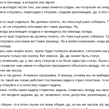
ит в том виде, в котором она звучит.
к выглядит после того, как заказ клиента создан, мы получили на скла
ся отгружать, переходим к отгрузке, создаём реализацию, да, в этот 
к-то ещё отдельно. Вы должны понять, что пока ещё рано собирать. Г
 но не отгружать или какие вот такие разницы. Ну,
когда реализация создана и проведена эта команда склада,
к-то ещё отдельно вы должны понять, что пока ещё рано собирать. Г
 отгружать или какие вот такие разницы. Ну в моём понимании, когда 
склада,
десь нам скорее всего, нужно будет поиграть возможно, статусами как 
исали только про кнопку. Вот именно. Да, да, может быть статус.
е понимаем, да, у нас нету статусов и не было идеи про статус. Была и
ая позволит нам каким-то образом программно объяснить вкладу, что 
очте им писать.
те и так далее. А именно программа. А знаешь, почему мы не выбира
 по такой же схеме работает постановка задач в отдел логистики, то 
отгрузить и в логистику падает задача.
огике, чтобы через задачу ставилась задача, ставилась складу, мы про
 это входило задачки, да, но, возможно, если, допустим, реализации,
сборке, то в этом случае это всем сборке, да, но мы же писали эту за