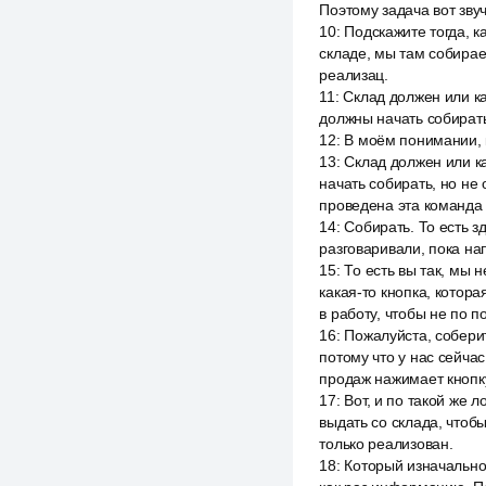
Поэтому задача вот звуч
10
:
Подскажите тогда, ка
складе, мы там собираем
реализац.
11
:
Склад должен или ка
должны начать собирать,
12
:
В моём понимании, 
13
:
Склад должен или ка
начать собирать, но не
проведена эта команда 
14
:
Собирать. То есть з
разговаривали, пока нап
15
:
То есть вы так, мы н
какая-то кнопка, котор
в работу, чтобы не по п
16
:
Пожалуйста, собери
потому что у нас сейчас
продаж нажимает кнопку 
17
:
Вот, и по такой же л
выдать со склада, чтобы
только реализован.
18
:
Который изначально 