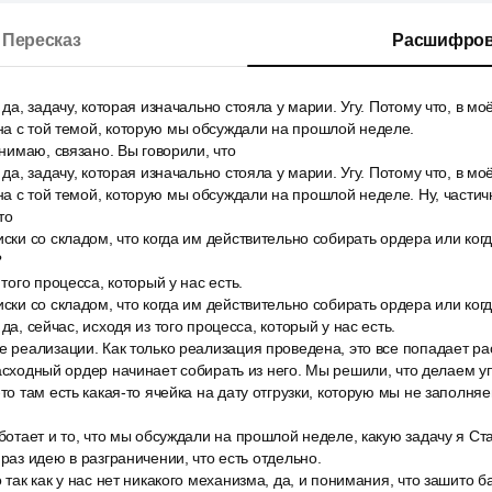
Пересказ
Расшифров
 да, задачу, которая изначально стояла у марии. Угу. Потому что, в м
на с той темой, которую мы обсуждали на прошлой неделе.
онимаю, связано. Вы говорили, что
 да, задачу, которая изначально стояла у марии. Угу. Потому что, в м
а с той темой, которую мы обсуждали на прошлой неделе. Ну, частич
то
иски со складом, что когда им действительно собирать ордера или ког
?
 того процесса, который у нас есть.
иски со складом, что когда им действительно собирать ордера или ког
 да, сейчас, исходя из того процесса, который у нас есть.
е реализации. Как только реализация проведена, это все попадает ра
расходный ордер начинает собирать из него. Мы решили, что делаем у
-то там есть какая-то ячейка на дату отгрузки, которую мы не заполня
аботает и то, что мы обсуждали на прошлой неделе, какую задачу я С
 раз идею в разграничении, что есть отдельно.
 так как у нас нет никакого механизма, да, и понимания, что зашито б