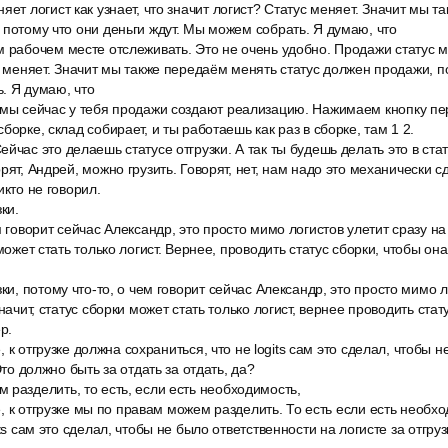
яет логист как узнает, что значит логист? Статус меняет. Значит мы 
 потому что они деньги ждут. Мы можем собрать. Я думаю, что
 рабочем месте отслеживать. Это не очень удобно. Продажи статус мен
ус меняет. Значит мы также передаём менять статус должен продажи, п
. Я думаю, что
 мы сейчас у тебя продажи создают реализацию. Нажимаем кнопку пе
борке, склад собирает, и ты работаешь как раз в сборке, там 1 2.
йчас это делаешь статусе отгрузки. А так ты будешь делать это в стат
рят, Андрей, можно грузить. Говорят, нет, нам надо это механически с
икто не говорил.
ки.
м говорит сейчас Александр, это просто мимо логистов улетит сразу на 
 может стать только логист. Вернее, проводить статус сборки, чтобы о
зки, потому что-то, о чем говорит сейчас Александр, это просто мимо л
Значит, статус сборки может стать только логист, вернее проводить стат
р.
ке, к отгрузке должна сохраниться, что не logits сам это сделал, чтобы
Это должно быть за отдать за отдать, да?
разделить, то есть, если есть необходимость,
зке, к отгрузке мы по правам можем разделить. То есть если есть необх
its сам это сделал, чтобы не было ответственности на логисте за отгруз