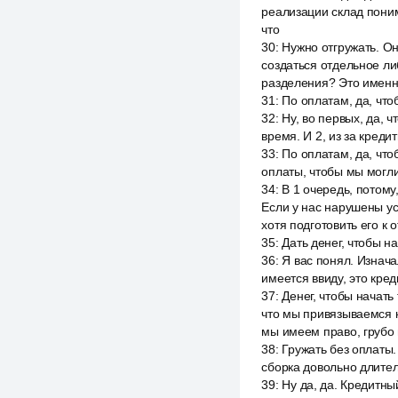
реализации склад понима
что
30
:
Нужно отгружать. Он
создаться отдельное ли
разделения? Это именн
31
:
По оплатам, да, чт
32
:
Ну, во первых, да, 
время. И 2, из за креди
33
:
По оплатам, да, чт
оплаты, чтобы мы могли 
34
:
В 1 очередь, потому
Если у нас нарушены ус
хотя подготовить его к 
35
:
Дать денег, чтобы н
36
:
Я вас понял. Изнача
имеется ввиду, это кре
37
:
Денег, чтобы начать
что мы привязываемся к 
мы имеем право, грубо 
38
:
Гружать без оплаты
сборка довольно длител
39
:
Ну да, да. Кредитны