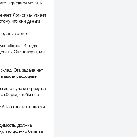
также передаём менять
яет. Логист как узнает,
отому что они деньги
редать в отдел
усе сборки. И тогда,
делать. Они говорят, мы
склад. Эта задача нет.
на падала расходный
огистов улетит сразу на
ус сборки, чтобы она
 не было ответственности
одимость, должна
ку, это должно быть за