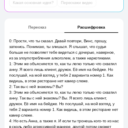
Какая основная идея?
Перескажи видео
Пересказ
Расшифровка
0
:
Прости, что ты сказал. Давай повтори, Винс, прошу,
заткнись. Понимаю, ты злишься. Я слышал, что судья
больше не позволяет тебе видеться с дочерью, наверное,
из за злоупотребления алкоголем, а также наркотиками.
1
:
Этим же объясняется то, как ты легко только что схватил
анну. Я всего лишь клиент, дружок. Её имя на бейдже. Но
послушай, на мой взгляд, у тебя 2 варианта номер 1. Как
видишь, в этом ресторане нет камер слеже.
2
:
Так вы с ней знакомы? Вы?
3
:
Этим же объясняется то, как ты легко только что схватил
анну. Так вы с ней знакомы? Вы. Я всего лишь клиент,
дружок. Её имя на бейдже. Но послушай, на мой взгляд, у
тебя 2 варианта номер 1. Как видишь, в этом ресторане нет
камер слеже.
4
:
Но есть Анна, а также я. И если ты тронешь кого-то из нас
в сколь либо агрессивной манере, другой потом сможет