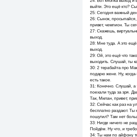
24
:
Вот кнопка выход и 
выйти. Это ещё кто? Сы
25
:
Сегодня важный день
26
:
Сынок, просыпайся, 
привет, чемпион. Ты се
27
:
Скажешь, виртуальны
выход.
28
:
Мне туда. А это ещё
выход.
29
:
Ой, это ещё что так
выходить. Слушай, ты 
30
:
2 терабайта про Мак
подарю жене. Ну, когда-
есть такое.
31
:
Конечно. Слушай, а 
поехали туда за зря. Да
Так, Милан, привет, прив
32
:
Сейчас как раз на у
бесплатно раздают. Ты 
пошутил? Там нет боль
33
:
Нигде ничего не раз
Пойдём. Ну что, и требо
34
:
Ты нам по айфону т