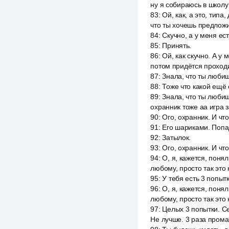
ну я собираюсь в школу
83
:
Ой, как, а это, типа
что ты хочешь предлож
84
:
Скучно, а у меня ес
85
:
Принять.
86
:
Ой, как скучно. А у 
потом придётся проходи
87
:
Знала, что ты любиш
88
:
Тоже что какой ещё 
89
:
Знала, что ты любиш
охранник тоже aa игра 
90
:
Ого, охранник. И чт
91
:
Его шариками. Попа
92
:
Затылок.
93
:
Ого, охранник. И чт
94
:
О, я, кажется, поня
любому, просто так это 
95
:
У тебя есть 3 попыт
96
:
О, я, кажется, поня
любому, просто так это 
97
:
Целых 3 попытки. Се
Не лучше. 3 раза прома