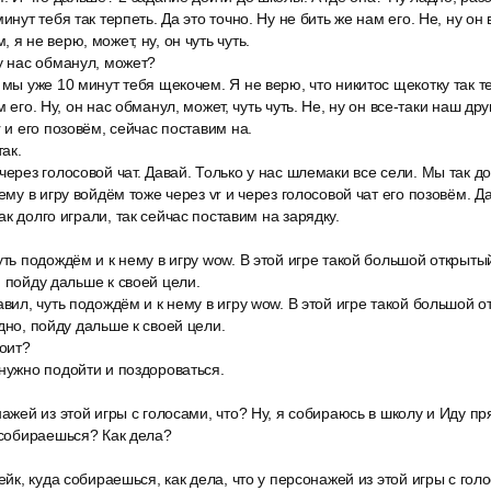
инут тебя так терпеть. Да это точно. Ну не бить же нам его. Не, ну он 
я не верю, может, ну, он чуть чуть.
у нас обманул, может?
 мы уже 10 минут тебя щекочем. Я не верю, что никитос щекотку так т
 его. Ну, он нас обманул, может, чуть чуть. Не, ну он все-таки наш друг
r и его позовём, сейчас поставим на.
так.
через голосовой чат. Давай. Только у нас шлемаки все сели. Мы так д
ему в игру войдём тоже через vr и через голосовой чат его позовём. Да
к долго играли, так сейчас поставим на зарядку.
уть подождём и к нему в игру wow. В этой игре такой большой открыты
, пойду дальше к своей цели.
авил, чуть подождём и к нему в игру wow. В этой игре такой большой 
дно, пойду дальше к своей цели.
тоит?
нужно подойти и поздороваться.
нажей из этой игры с голосами, что? Ну, я собираюсь в школу и Иду пр
 собираешься? Как дела?
ейк, куда собираешься, как дела, что у персонажей из этой игры с голо