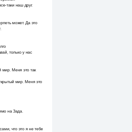
все-таки наш друг.
ерпеть может. Да это
.
олго
вай, только у нас
й мир. Меня это так
открытый мир. Меня это
ямо на Зада.
сами, что это я не тебе