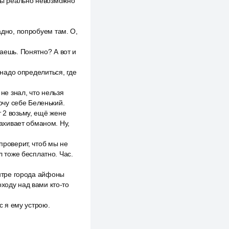
гры реально невозможно
адно, попробуем там. О,
лаешь. Понятно? А вот и
 надо определиться, где
не знал, что нельзя
очу себе Беленький.
 2 возьму, ещё жене
пахивает обманом. Ну,
проверит, чтоб мы не
л тоже бесплатно. Час.
ентре города айфоны
ходу над вами кто-то
с я ему устрою.