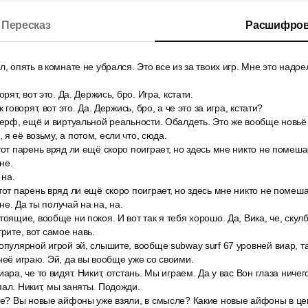
Пересказ
Расшифров
, опять в комнате не убрался. Это все из за твоих игр. Мне это надое
рят, вот это. Да. Держись, бро. Игра, кстати.
 говорят, вот это. Да. Держись, бро, а че это за игра, кстати?
серф, ещё и виртуальной реальности. Обалдеть. Это же вообще новьё
я её возьму, а потом, если что, сюда.
тот парень вряд ли ещё скоро поиграет, но здесь мне никто не помешае
не.
 на.
тот парень вряд ли ещё скоро поиграет, но здесь мне никто не помешае
е. Да ты получай на на, на.
тоящие, вообще ни покоя. И вот так я тебя хорошо. Да, Вика, че, скул
трите, вот самое навь.
опулярной игрой эй, слышите, вообще subway surf 67 уровней виар, т
 неё играю. Эй, да вы вообще уже со своими.
иара, че то видят. Никит, отстань. Мы играем. Да у вас Вон глаза ниче
пал. Никит, мы заняты. Подожди.
ите? Вы новые айфоны уже взяли, в смысле? Какие новые айфоны в це