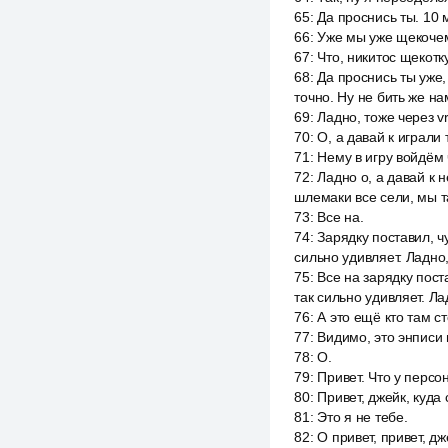
65
:
Да проснись ты. 10 м
66
:
Уже мы уже щекочем, 
67
:
Что, никитос щекотк
68
:
Да проснись ты уже,
точно. Ну не бить же нам
69
:
Ладно, тоже через v
70
:
О, а давай к играли 
71
:
Нему в игру войдём 
72
:
Ладно о, а давай к н
шлемаки все сели, мы та
73
:
Все на.
74
:
Зарядку поставил, ч
сильно удивляет. Ладно
75
:
Все на зарядку пост
так сильно удивляет. Ла
76
:
А это ещё кто там с
77
:
Видимо, это энписи 
78
:
O.
79
:
Привет. Что у персо
80
:
Привет, джейк, куда
81
:
Это я не тебе.
82
:
O привет, привет, дж