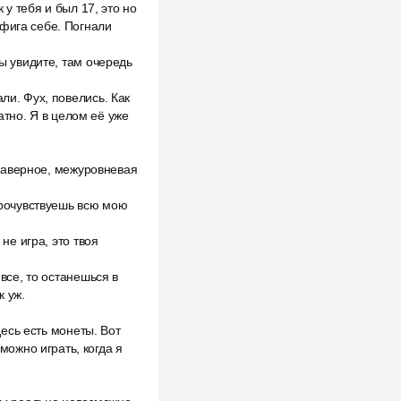
у тебя и был 17, это но
ифига себе. Погнали
вы увидите, там очередь
ли. Фух, повелись. Как
атно. Я в целом её уже
, наверное, межуровневая
 прочувствуешь всю мою
не игра, это твоя
 все, то останешься в
к уж.
десь есть монеты. Вот
можно играть, когда я