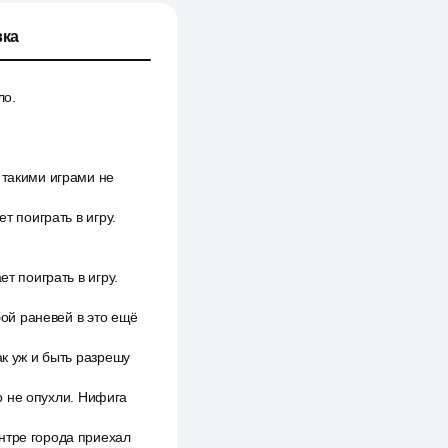
ка
ло.
 такими играми не
т поиграть в игру.
т поиграть в игру.
бой раневей в это ещё
ак уж и быть разрешу
го не опухли. Нифига
нтре города приехал