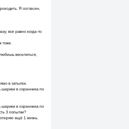
проходить. Я согласен,
азу, все равно когда-то
к тоже.
ы любишь веселиться,
ямо в затылок.
ь шарики в охранника по
ь шарики в охранника по
сть 3 попытки?
 потеряю ещё 1 жизнь.