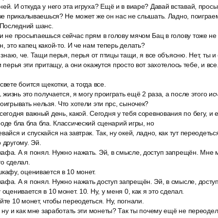
ей. И откуда у него эта игруха? Ещё и в виаре? Давай вставай, прос
 че прикалываешься? Не может же он нас не слышать. Ладно, поиграем
. Последний шанс.
и не просыпаешься сейчас прям в голову мячом Бац в голову тоже не н
, это капец какой-то. И че нам теперь делать?
я знаю, че. Тащи перья, перья от птицы тащи, я все объясню. Нет, ты 
и перья эти притащу, а они окажутся просто вот захотелось тебе, и все
свете боится щекотки, а тогда все.
1 жизнь это получается, я могу проиграть ещё 2 раза, а после этого и
оигрывать нельзя. Что хотели эти npc, сыночек?
сегодня важный день, какой. Сегодня у тебя соревнования по бегу, и 
роде бла бла бла. Классический сценарий игры, но
вайся и спускайся на завтрак. Так, ну окей, ладно, как тут переодетьс
 другому. Эй.
афа. А я понял. Нужно нажать. Эй, в смысле, доступ запрещён. Мне 
это сделал.
кафу, оценивается в 10 монет.
афа. А я понял. Нужно нажать доступ запрещён. Эй, в смысле, дост
 оценивается в 10 монет. 10. Ну, у меня 0, как я это сделал.
йте 10 монет, чтобы переодеться. Ну, погнали.
, ну и как мне заработать эти монеты? Так ты почему ещё не переоде