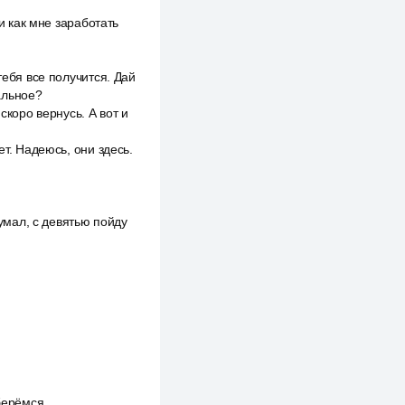
и как мне заработать
тебя все получится. Дай
альное?
скоро вернусь. А вот и
ет. Надеюсь, они здесь.
думал, с девятью пойду
берёмся.