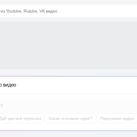
 из Youtube, Rutube, VK видео
о видео
т?
Дай краткий пересказ
Какая основная идея?
Перескажи видео