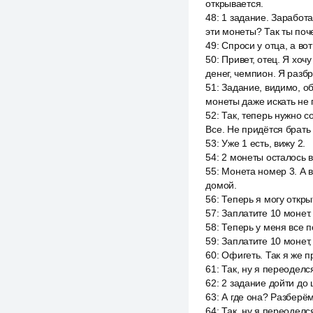
открывается.
48
:
1 задание. Заработа
эти монеты? Так ты поч
49
:
Спроси у отца, а во
50
:
Привет, отец. Я хоч
денег, чемпион. Я разб
51
:
Задание, видимо, об
монеты даже искать не
52
:
Так, теперь нужно с
Все. Не придётся брать
53
:
Уже 1 есть, вижу 2.
54
:
2 монеты осталось в
55
:
Монета номер 3. А в
домой.
56
:
Теперь я могу откры
57
:
Заплатите 10 монет.
58
:
Теперь у меня все п
59
:
Заплатите 10 монет,
60
:
Офигеть. Так я же п
61
:
Так, ну я переоделс
62
:
2 задание дойти до
63
:
А где она? Разберём
64
:
Так, ну я переоделс