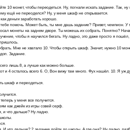
йте 10 монет, чтобы переодеться. Ну, погнали искать задание. Так, ну 
ему ещё не переоделся? Ну, у меня шкаф не открывается.
т как деньги заработать хорошо.
у тебе помочь. Может быть, ты мне дашь задание? Привет, чемпион. У 
росал монеты на заднем дворе. Ты можешь их собрать. Понятно? Нач
учение, чтобы я научился бегать. Ну ладно, это даже просто я пошёл, 
 пришлось.
обрать. Мне не хватало 10. Чтобы открыть шкаф. Значит, нужно 10 мон
 доп. Задание.
сего лишь 8, а лучше как можно больше.
от и 4 осталось всего 6. О, Вон вижу там много. Фух нашёл. 10. Я уж 
ть шкаф и переодеться.
олучится.
 теперь у меня все получится.
рям как джейк из игры совей серф.
я, и что дальше? Ну ладно.
 школы.
ся.
я. И что дальше? 2 задание дойти до школы. А где она? Ну ладно, раз