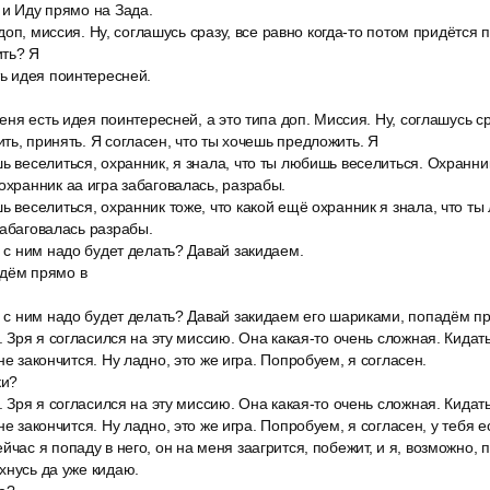
 и Иду прямо на Зада.
, доп, миссия. Ну, соглашусь сразу, все равно когда-то потом придётся 
ить? Я
ть идея поинтересней.
меня есть идея поинтересней, а это типа доп. Миссия. Ну, соглашусь ср
ть, принять. Я согласен, что ты хочешь предложить. Я
ь веселиться, охранник, я знала, что ты любишь веселиться. Охранни
охранник aa игра забаговалась, разрабы.
ь веселиться, охранник тоже, что какой ещё охранник я знала, что т
забаговалась разрабы.
о с ним надо будет делать? Давай закидаем.
дём прямо в
о с ним надо будет делать? Давай закидаем его шариками, попадём пр
л. Зря я согласился на эту миссию. Она какая-то очень сложная. Кидат
не закончится. Ну ладно, это же игра. Попробуем, я согласен.
ки?
л. Зря я согласился на эту миссию. Она какая-то очень сложная. Кидат
не закончится. Ну ладно, это же игра. Попробуем, я согласен, у тебя е
йчас я попаду в него, он на меня заагрится, побежит, и я, возможно,
хнусь да уже кидаю.