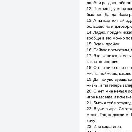
ларёк и раздают айфоны 
12
:
Помнишь, у меня ка
быстрее. Да, да. Всем р
13
:
А ты нам точный адр
большая, но я договори
14
:
Ладно, пойдём искат
вообще в это можно пове
15
:
Всю и пройду.
16
:
Сейчас посмотрим, 
17
:
Это, кажется, и ест
какая-то история.
18
:
Ого, я ничего не по
жизнь, поймёшь, каково
19
:
Да, почувствуешь, ка
жизнь, и ты теперь запе
20
:
О нет, мне нельзя и
игре навсегда и исчезне
21
:
Быть я тебя отпущу, 
22
:
Я уже в игре. Смотри
меню. Так, подождите. 1
хочу
23
:
Или когда игра.