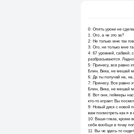
0
:
Опять уроки не сделал
1
:
Ого, а че это за?
2
:
Не только мне так гово
3
:
Ого, не только мне так
4
:
67 уровней, сабвей, 
разбрасываются. Ладно, 
5
:
Принесу, все равно э
Блин, Вика, не мешай м
6
:
Да ты получай на, на,
7
:
Принесу. Все равно э
Блин, Вика, не мешай мн
8
:
Вот они, геймеры нас
кто-то играет. Вы посмо
9
:
Новый диск с новой п
вам посмотреть как я в
10
:
Ваши глаза, кроме в
себе вообще в точку по
11
:
Вы че здесь то сид