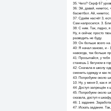
35
:
Чего? Серф 67 уровн
36
:
Эй, давай, никитос,
баскетбол. Ай, никитос
37
:
Сдаём насчёт 3, есл
Сам напросился. 3. Блин
38
:
С ним. Так, ладно, 
Ну, я сейчас просто тво
разводить не буду.
39
:
Он больше всего на 
40
:
Я начал заново, и - 
навсегда, так больше пр
41
:
Просыпайся, у тебя 
станешь 1 бегуном в го
42
:
Сначала в школу оде
сменить одежду и как по
43
:
Попробуем около шк
10. Ну, у меня 0, как я 
44
:
Доступ запрещён к ш
45
:
Попробуем около шк
сказала, доступ к шкафу
46
:
1 задание. Заработа
47
:
Искать задание. Так