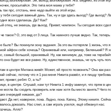
выход заблокирован. Эй, выход заблокирован. Ага. Видимо, из этой и
ночек, просыпайся. Это типа моя мама у тебя?
 так npc, отстань, мне надо выйти из этой игры.
у тебя сегодня важный день. Так, ну и где здесь выход? Где выход? Л
годня всех сделаешь. Да? Как?
й отец, не знаешь, где выход. Привет, чемпион. Ты сегодня всех сде
 че такое? О, это вид от 3 лица. Так намного лучше видно. Так, теперь
ое было? Вы покинули зону задания. За это вы потеряли 1 жизнь, что я 
какой айфон себе хочешь? Оранжевый или, например, Беленький? Я х
с, самый большой, оранжевый. Ну, как минимум, да, тоже на терабайт
то она будет же все равно. Ну, единственное, знаешь, че чуть чуть по
там в центре Милана живёт. Может, ей просто позвонить? Она как раз 
вай сейчас, потому что я 1 раз меня Никита развёл, и я пиццу требова
ет, привет, ребят. О, а ты?
лице, в центре. Слушай, нам тут Никита 1 инфу закинул, что прям в ц
не могла бы сходить проверить или нам хотя бы место занять? Чего по
ших очередей никаких, да?
дают. Да нет, наверное, пока. Ладно, пока. Капец. Этому никите. Сейча
валось доказать. Нас слил, а сам играть уселся, ещё обманул нас.
орчишь. Алло?