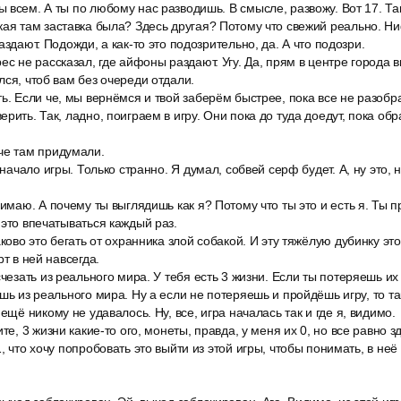
всем. А ты по любому нас разводишь. В смысле, развожу. Вот 17. Так 
кая там заставка была? Здесь другая? Потому что свежий реально. Н
аздают. Подожди, а как-то это подозрительно, да. А что подозри.
ес не рассказал, где айфоны раздают. Угу. Да, прям в центре города 
лся, чтоб вам без очереди отдали.
ь. Если че, мы вернёмся и твой заберём быстрее, пока все не разобра
рить. Так, ладно, поиграем в игру. Они пока до туда доедут, пока обр
че там придумали.
ь начало игры. Только странно. Я думал, собвей серф будет. А, ну это
нимаю. А почему ты выглядишь как я? Потому что ты это и есть я. Ты
 это впечатываться каждый раз.
ково это бегать от охранника злой собакой. И эту тяжёлую дубинку это 
рт в ней навсегда.
счезать из реального мира. У тебя есть 3 жизни. Если ты потеряешь их
шь из реального мира. Ну а если не потеряешь и пройдёшь игру, то та
ещё никому не удавалось. Ну, все, игра началась так и где я, видимо.
те, 3 жизни какие-то ого, монеты, правда, у меня их 0, но все равно з
, что хочу попробовать это выйти из этой игры, чтобы понимать, в неё 