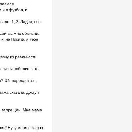
ыпаемся.
 и в футбол, и
адо. 1, 2. Ладно, все.
и сейчас мне объясни.
. Я не Никита, я тебя
счезну из реальности
если ты победишь, то
я? Эй, переодеться,
мама сказала, доступ
уп запрещён. Мне мама
лся? Ну, у меня шкаф не