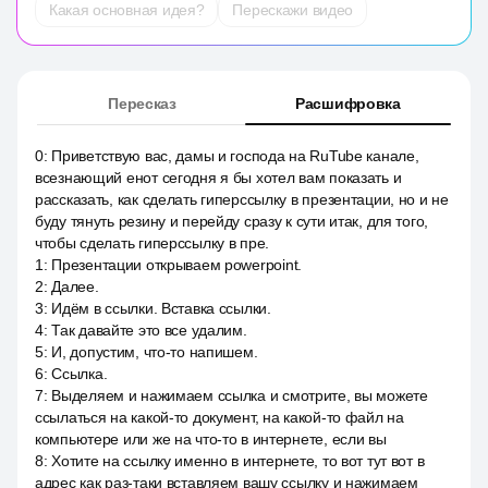
Какая основная идея?
Перескажи видео
Пересказ
Расшифровка
0
:
Приветствую вас, дамы и господа на RuTube канале,
всезнающий енот сегодня я бы хотел вам показать и
рассказать, как сделать гиперссылку в презентации, но и не
буду тянуть резину и перейду сразу к сути итак, для того,
чтобы сделать гиперссылку в пре.
1
:
Презентации открываем powerpoint.
2
:
Далее.
3
:
Идём в ссылки. Вставка ссылки.
4
:
Так давайте это все удалим.
5
:
И, допустим, что-то напишем.
6
:
Ссылка.
7
:
Выделяем и нажимаем ссылка и смотрите, вы можете
ссылаться на какой-то документ, на какой-то файл на
компьютере или же на что-то в интернете, если вы
8
:
Хотите на ссылку именно в интернете, то вот тут вот в
адрес как раз-таки вставляем вашу ссылку и нажимаем