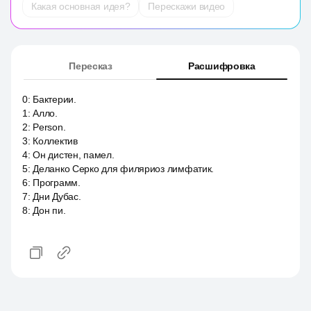
Какая основная идея?
Перескажи видео
Пересказ
Расшифровка
0
:
Бактерии.
1
:
Алло.
2
:
Person.
3
:
Коллектив
4
:
Он дистен, памел.
5
:
Деланко Серко для филяриоз лимфатик.
6
:
Программ.
7
:
Дни Дубас.
8
:
Дон пи.