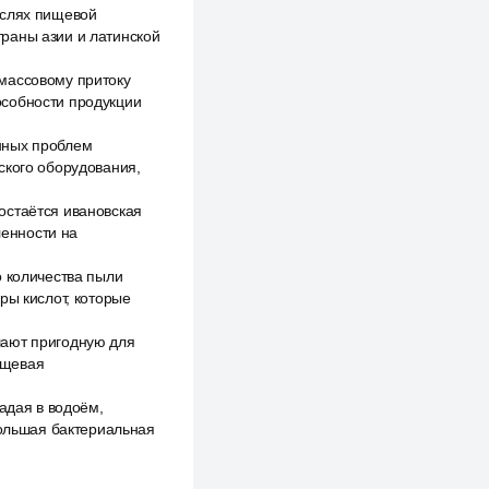
аслях пищевой
раны азии и латинской
массовому притоку
особности продукции
нных проблем
ского оборудования,
остаётся ивановская
енности на
о количества пыли
ры кислот, которые
шают пригодную для
ищевая
адая в водоём,
большая бактериальная