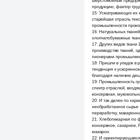
шерстомойный предприя
продукцию, фактор труд
15
:
Усматривающих их к
старейшая отрасль тек
промышленности произо
16
:
Натуральных тканей 
хлопчатобумажных ткане
17
:
Других видов ткани
производстве тканей, 
пионерами промышлен
18
:
Пришли в упадок в 
тенденция к ускоренном
благодаря наличию деш
19
:
Промышленность гру
спектр отраслей, вход
консервная, мукомольн
20
:
И так далее по хар
необработанное сырье 
переработку, макаронна
21
:
Хлебопекарная по ф
консервное, сахарное,
макарон.
22
:
И ориентирующаяся