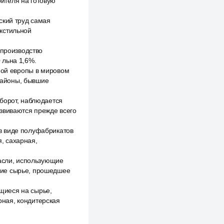
ителя на готовую
ский труд самая
кстильной
 производство
 льна 1,6%.
жной европы в мировом
районы, бывшие
борот, наблюдается
азвиваются прежде всего
в виде полуфабрикатов
, сахарная,
расли, использующие
щие сырье, прошедшее
щиеся на сырье,
ная, кондитерская