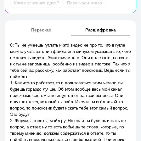
Какая основная идея?
Перескажи видео
Пересказ
Расшифровка
0
:
Ты не умеешь гуглить и это видео не про то, что в гугле
можно указывать тип файла или минусом указывать то, чего
не хочешь видеть. Этих фич много. Они полезные, но всех
их ты не запомнишь, особенно из видео в тик токе. Так что я
тебе сейчас расскажу, как работает поисковик. Ведь если ты
поймёшь.
1
:
Как что-то работает, то и пользоваться этим чем-то ты
будешь гораздо лучше. Об этом вообще весь мой канал,
поисковые системы не ищут ответ на твои вопросы. Они
ищут тот текст, который ты ввёл. И если ты ввёл какой-то
вопрос, то поисковик будет искать тебе этот самый вопрос.
Это будут
2
:
Форумы, ответы, майл ру. Но если ты будешь искать не
вопрос, а ответ, ну то есть вобьёшь те слова, которые, по
твоему мнению, должны содержаться в ответе, то ты
найдёшь нормальные статьи с информацией. Поисковик