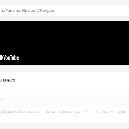
 из Youtube, Rutube, VK видео
о видео
т?
Дай краткий пересказ
Какая основная идея?
Перескажи видео