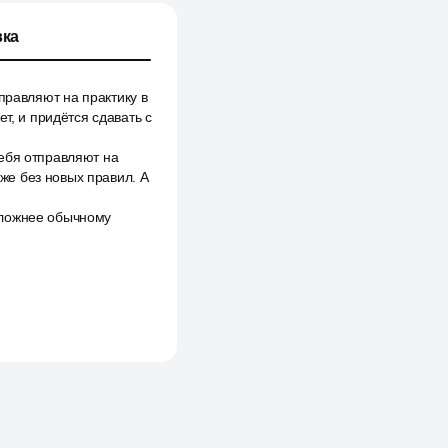
ка
правляют на практику в
т, и придётся сдавать с
ебя отправляют на
аже без новых правил. А
сложнее обычному