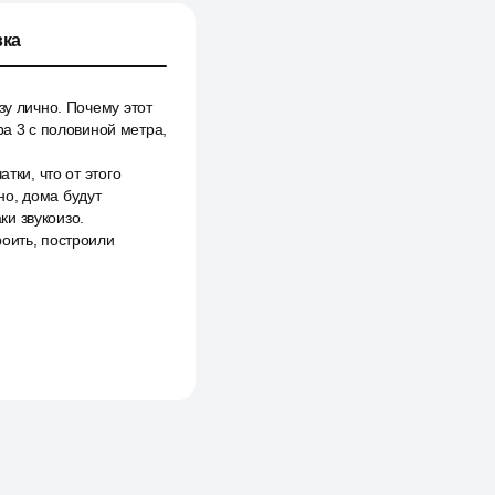
ка
зу лично. Почему этот
ра 3 с половиной метра,
тки, что от этого
но, дома будут
и звукоизо.
роить, построили