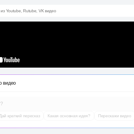
 из Youtube, Rutube, VK видео
о видео
т?
Дай краткий пересказ
Какая основная идея?
Перескажи видео