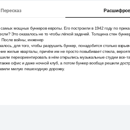
Пересказ
Расшифров
з самых мощных бункеров европы. Его построили в 1942 году по прика
несли? Это оказалось не то чтобы лёгкой задачей. Толщина стен бунке
. После войны, инженер
алось, для того, чтобы разрушить бункер, понадобится столько взрывча
ие жилые кварталы, причём им не просто повыбивает стекла, вероят
шили переориентировать в нём открылись музыкальные студии все-так
также офис и даже ночной клуб, а потом бункер вообще решили дост
бавили милую пешеходную дорожку.