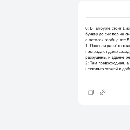
0
:
В Гамбурге стоит 1 и
бункер до сих пор не с
а потолок вообще все 5
1
:
Провели расчёты оказ
пострадают даже соседн
разрушены, и здание ре
2
:
Там превосходная, а 
несколько этажей и до