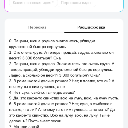
Какая основная идея?
Перескажи видео
Пересказ
Расшифровка
0
:
Пацаны, нюша родила знакомьтесь, ублюдки
кругложопой быстро вернулись.
1
:
Это очень круто. А теперь прощай, ладно, а сколько он
весит? 3 300 богатыря? Она
2
:
Пацаны, нюша родила. Знакомьтесь, это очень круто. А
теперь прощай, ублюдки кругложопой быстро вернулись.
Ладно, а сколько он весит? 3 300 богатыря? Она?
3
:
В ромашковой долине рожала? Нет, в платке, что ли? А
почему ты с ним гуляешь, а не
4
:
Нет, сука, свибло, ты че делаешь?
5
:
Да, это какое-то свинство вою на луну, вою, на луну пусть.
6
:
В ромашковой долине рожала? Нет, сука, в свиблово в
платке, что ли? А почему ты с ним гуляешь, а не мать? Да
это какое-то свинство. Вою на луну, вою, на луну. Ты че
делаешь? Пусть знает песни.
7
:
Матери давай.