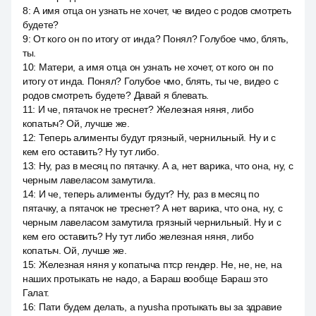
8
:
А имя отца он узнать не хочет, че видео с родов смотреть
будете?
9
:
От кого он по итогу от инда? Понял? Голубое чмо, блять,
ты.
10
:
Матери, а имя отца он узнать не хочет, от кого он по
итогу от инда. Понял? Голубое чмо, блять, ты че, видео с
родов смотреть будете? Давай я блевать.
11
:
И че, пятачок не треснет? Железная няня, либо
копатыч? Ой, лучше же.
12
:
Теперь алименты будут грязный, чернильный. Ну и с
кем его оставить? Ну тут либо.
13
:
Ну, раз в месяц по пятачку. А а, нет варика, что она, ну, с
черным лавеласом замутила.
14
:
И че, теперь алименты будут? Ну, раз в месяц по
пятачку, а пятачок не треснет? А нет варика, что она, ну, с
черным лавеласом замутила грязный чернильный. Ну и с
кем его оставить? Ну тут либо железная няня, либо
копатыч. Ой, лучше же.
15
:
Железная няня у копатыча птср гендер. Не, не, не, на
наших протыкать не надо, а Бараш вообще Бараш это
Галат.
16
:
Пати будем делать, а nyusha протыкать вы за здравие