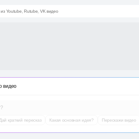
 из Youtube, Rutube, VK видео
о видео
т?
Дай краткий пересказ
Какая основная идея?
Перескажи видео