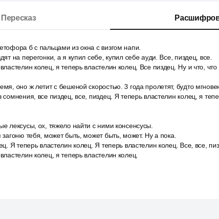
Пересказ
Расшифров
етофора б с пальцами из окна с визгом напи.
дят на перегонки, а я купил себе, купил себе ауди. Все, пиздец, все.
властелин колец, я теперь властелин колец. Все пиздец. Ну и что, что в
емя, оно ж летит с бешеной скоростью. 3 года пролетят, будто мгнове
з сомнения, все пиздец, все, пиздец. Я теперь властелин колец, я теп
ые лексусы, ох, тяжело найти с ними консенсусы.
 загоню тебя, может быть, может быть, может. Ну а пока.
ец. Я теперь властелин колец. Я теперь властелин колец. Все, все, пи
 властелин колец, я теперь властелин колец.