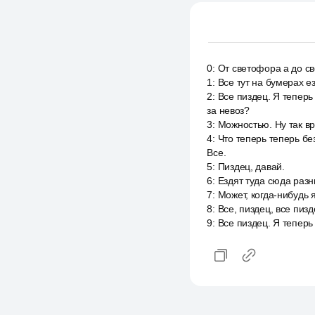
0
:
От светофора а до св
1
:
Все тут на бумерах ез
2
:
Все пиздец. Я теперь 
за невоз?
3
:
Можностью. Ну так вр
4
:
Что теперь теперь бе
Все.
5
:
Пиздец, давай.
6
:
Ездят туда сюда разн
7
:
Может, когда-нибудь я
8
:
Все, пиздец, все пизд
9
:
Все пиздец. Я теперь