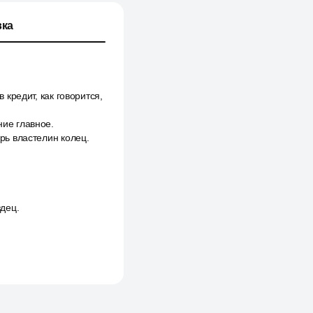
ка
 кредит, как говорится,
ние главное.
ерь властелин колец.
здец.